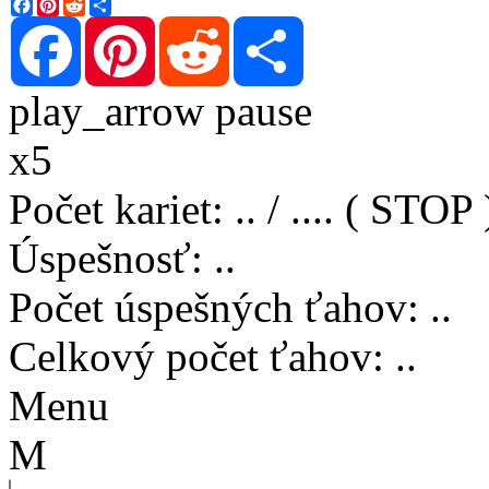
Facebook
Pinterest
Reddit
Share
Facebook
Pinterest
Reddit
Share
play_arrow
pause
x5
Počet kariet
:
..
/
..
..
( STOP 
Úspešnosť
:
..
Počet úspešných ťahov
:
..
Celkový počet ťahov
:
..
Menu
M