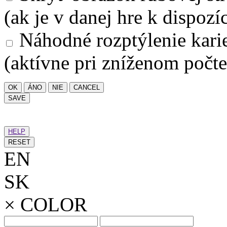
(ak je v danej hre k dispozíc
Náhodné rozptýlenie kari
(aktívne pri zníženom počte
OK
ÁNO
NIE
CANCEL
SAVE
HELP
RESET
EN
SK
×
COLOR