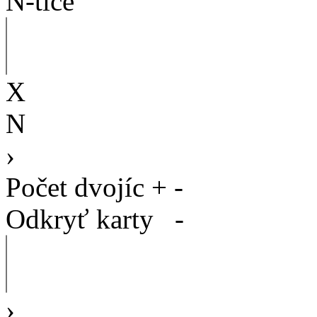
N-tice
X
N
›
Počet dvojíc
+
-
Odkryť karty
-
›