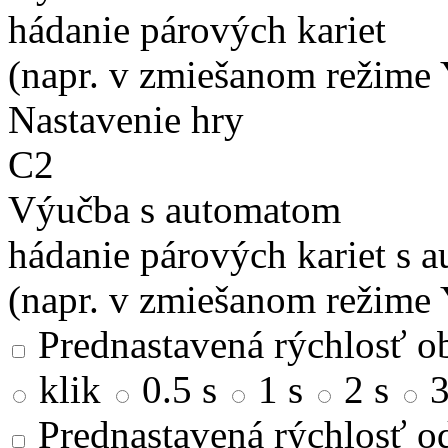
hádanie párových kariet
(napr. v zmiešanom režime 
Nastavenie hry
C2
Výučba s automatom
hádanie párových kariet s 
(napr. v zmiešanom režime 
Prednastavená rýchlosť ob
klik
0.5 s
1 s
2 s
3
Prednastavená rýchlosť od