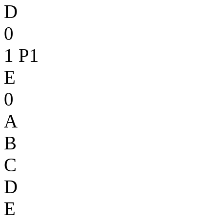
D
0
1
P1
E
0
A
B
C
D
E