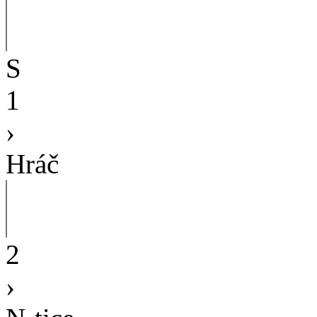
S
1
›
Hráč
2
›