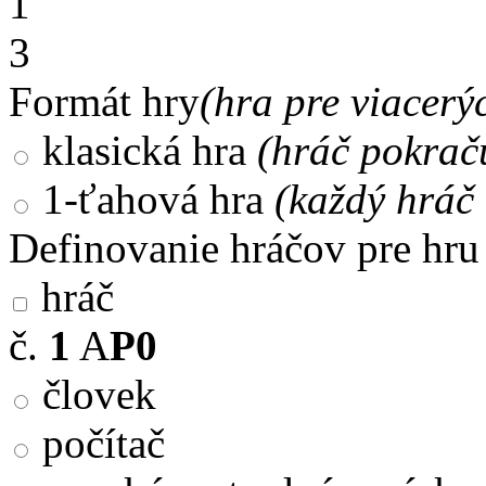
1
3
Formát hry
(hra pre viacerý
klasická hra
(hráč pokrač
1-ťahová hra
(každý hráč 
Definovanie hráčov pre hru
hráč
č.
1
A
P0
človek
počítač