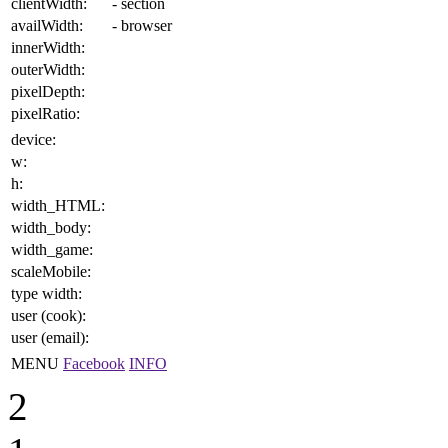
clientWidth:
- section
availWidth:
- browser
innerWidth:
outerWidth:
pixelDepth:
pixelRatio:
device:
w:
h:
width_HTML:
width_body:
width_game:
scaleMobile:
type width:
user (cook):
user (email):
MENU
Facebook
INFO
2