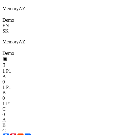
Memory
A
Z
Demo
EN
SK
Memory
A
Z
Demo
▣

1
P1
A
0
1
P1
B
0
1
P1
C
0
A
B
C