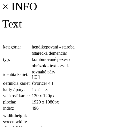
×
INFO
Text
kategória:
hendikepovaní - staroba
(starecká demencia)
typ:
kombinované pexeso
obrázok - text - zvuk
rovnaké páry
identita kariet:
[ E ]
definícia kariet:
štvorice
[ 4 ]
karty / páry:
1
/
2
3
veľkosť kariet:
120 x 120
px
plocha
:
1920 x 1080
px
index:
496
width-height:
screen.width: