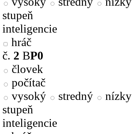
vysoký
stredný
nízky
stupeň
inteligencie
hráč
č.
2
B
P0
človek
počítač
vysoký
stredný
nízky
stupeň
inteligencie