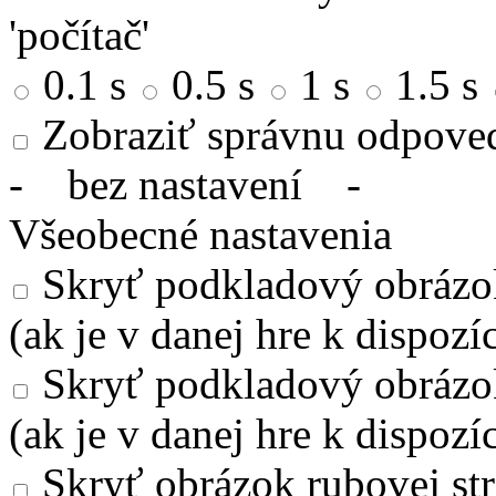
'počítač'
0.1 s
0.5 s
1 s
1.5 s
Zobraziť správnu odpove
-
bez nastavení
-
Všeobecné nastavenia
Skryť podkladový obrázok
(ak je v danej hre k dispozíc
Skryť podkladový obrázo
(ak je v danej hre k dispozíc
Skryť obrázok rubovej str