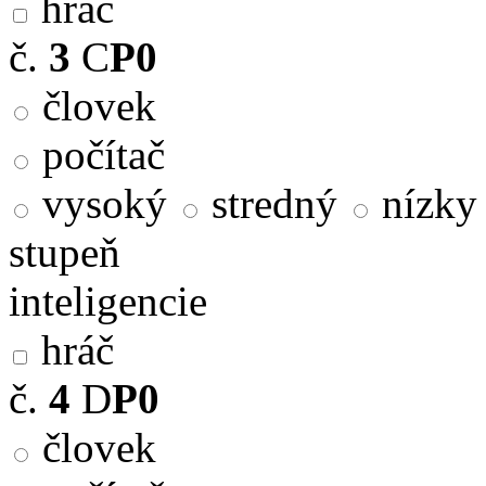
hráč
č.
3
C
P0
človek
počítač
vysoký
stredný
nízky
stupeň
inteligencie
hráč
č.
4
D
P0
človek