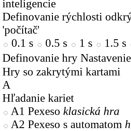
inteligencie
Definovanie rýchlosti odkrý
'počítač'
0.1 s
0.5 s
1 s
1.5 s
Definovanie hry
Nastavenie
Hry so zakrytými kartami
A
Hľadanie kariet
A1
Pexeso
klasická hra
A2
Pexeso s automatom
h