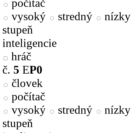
počítač
vysoký
stredný
nízky
stupeň
inteligencie
hráč
č.
5
E
P0
človek
počítač
vysoký
stredný
nízky
stupeň