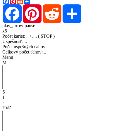
Facebook
Pinterest
Reddit
Share
Facebook
Pinterest
Reddit
Share
play_arrow
pause
x5
Počet kariet
:
..
/
..
..
( STOP )
Úspešnosť
:
..
Počet úspešných ťahov
:
..
Celkový počet ťahov
:
..
Menu
M
S
1
›
Hráč