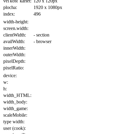
veľkosť kariet:
120 x 120
px
plocha
:
1920 x 1080
px
index:
496
width-height:
screen.width:
clientWidth:
- section
availWidth:
- browser
innerWidth:
outerWidth:
pixelDepth:
pixelRatio:
device:
w:
h:
width_HTML:
width_body:
width_game:
scaleMobile:
type width:
user (cook):