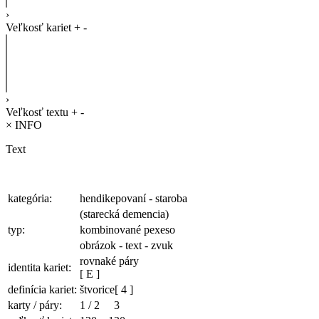
›
Veľkosť kariet
+
-
›
Veľkosť textu
+
-
×
INFO
Text
kategória:
hendikepovaní - staroba
(starecká demencia)
typ:
kombinované pexeso
obrázok - text - zvuk
rovnaké páry
identita kariet:
[ E ]
definícia kariet:
štvorice
[ 4 ]
karty / páry:
1
/
2
3