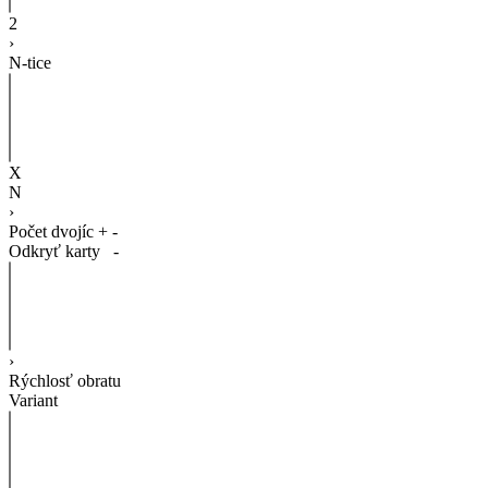
2
›
N-tice
X
N
›
Počet dvojíc
+
-
Odkryť karty
-
›
Rýchlosť obratu
Variant