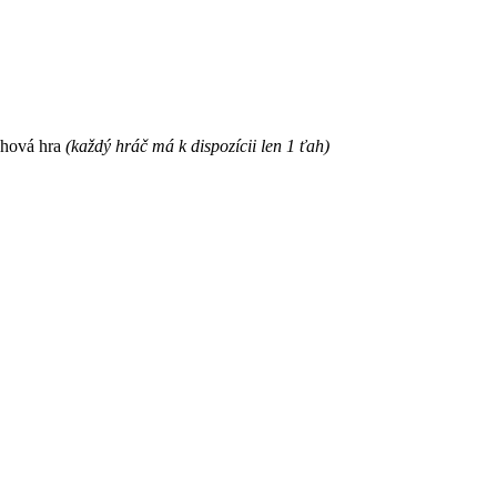
ahová hra
(každý hráč má k dispozícii len 1 ťah)