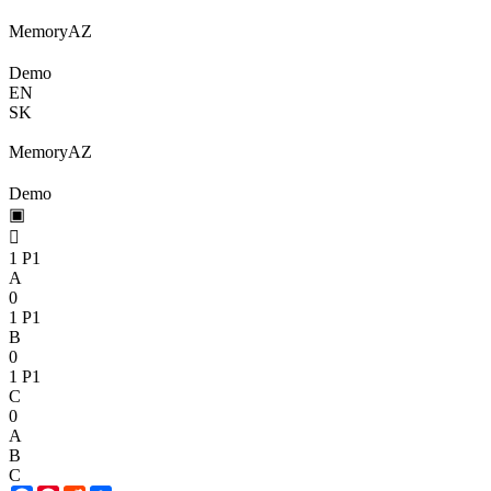
Memory
A
Z
Demo
EN
SK
Memory
A
Z
Demo
▣

1
P1
A
0
1
P1
B
0
1
P1
C
0
A
B
C