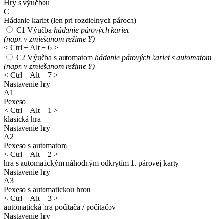
Hry s výučbou
C
Hádanie kariet
(len pri rozdielnych pároch)
C1
Výučba
hádanie párových kariet
(napr. v zmiešanom režime Y)
<
Ctrl + Alt + 6
>
C2
Výučba s automatom
hádanie párových kariet s automatom
(napr. v zmiešanom režime Y)
<
Ctrl + Alt + 7
>
Nastavenie hry
A1
Pexeso
<
Ctrl + Alt + 1
>
klasická hra
Nastavenie hry
A2
Pexeso s automatom
<
Ctrl + Alt + 2
>
hra s automatickým náhodným odkrytím 1. párovej karty
Nastavenie hry
A3
Pexeso s automatickou hrou
<
Ctrl + Alt + 3
>
automatická hra počítača / počítačov
Nastavenie hry