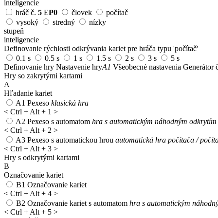
inteligencie
hráč č.
5
E
P0
človek
počítač
vysoký
stredný
nízky
stupeň
inteligencie
Definovanie rýchlosti odkrývania kariet pre hráča typu 'počítač'
0.1 s
0.5 s
1 s
1.5 s
2 s
3 s
5 s
Definovanie hry
Nastavenie hry
A1
Všeobecné nastavenia
Generátor č
Hry so zakrytými kartami
A
Hľadanie kariet
A1
Pexeso
klasická hra
<
Ctrl + Alt + 1
>
A2
Pexeso s automatom
hra s automatickým náhodným odkrytím 1
<
Ctrl + Alt + 2
>
A3
Pexeso s automatickou hrou
automatická hra počítača / počít
<
Ctrl + Alt + 3
>
Hry s odkrytými kartami
B
Označovanie kariet
B1
Označovanie kariet
<
Ctrl + Alt + 4
>
B2
Označovanie kariet s automatom
hra s automatickým náhodný
<
Ctrl + Alt + 5
>