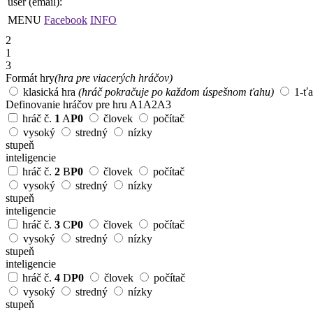
user (email):
MENU
Facebook
INFO
2
1
3
Formát hry
(hra pre viacerých hráčov)
klasická hra
(hráč pokračuje po každom úspešnom ťahu)
1-ť
Definovanie hráčov pre hru
A1
A2
A3
hráč č.
1
A
P0
človek
počítač
vysoký
stredný
nízky
stupeň
inteligencie
hráč č.
2
B
P0
človek
počítač
vysoký
stredný
nízky
stupeň
inteligencie
hráč č.
3
C
P0
človek
počítač
vysoký
stredný
nízky
stupeň
inteligencie
hráč č.
4
D
P0
človek
počítač
vysoký
stredný
nízky
stupeň