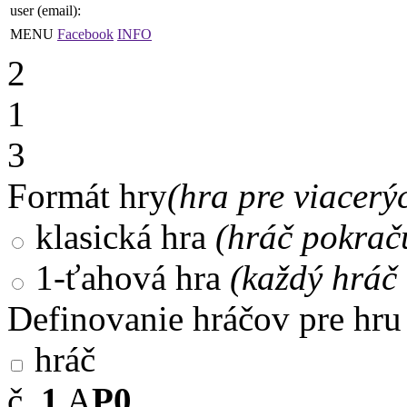
user (email):
MENU
Facebook
INFO
2
1
3
Formát hry
(hra pre viacerý
klasická hra
(hráč pokrač
1-ťahová hra
(každý hráč 
Definovanie hráčov pre hru
hráč
č.
1
A
P0