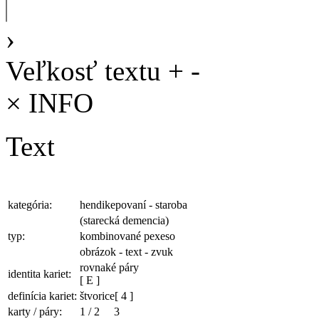
›
Veľkosť textu
+
-
×
INFO
Text
kategória:
hendikepovaní - staroba
(starecká demencia)
typ:
kombinované pexeso
obrázok - text - zvuk
rovnaké páry
identita kariet:
[ E ]
definícia kariet:
štvorice
[ 4 ]
karty / páry:
1
/
2
3