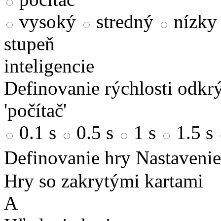
vysoký
stredný
nízky
stupeň
inteligencie
Definovanie rýchlosti odkrý
'počítač'
0.1 s
0.5 s
1 s
1.5 s
Definovanie hry
Nastavenie
Hry so zakrytými kartami
A