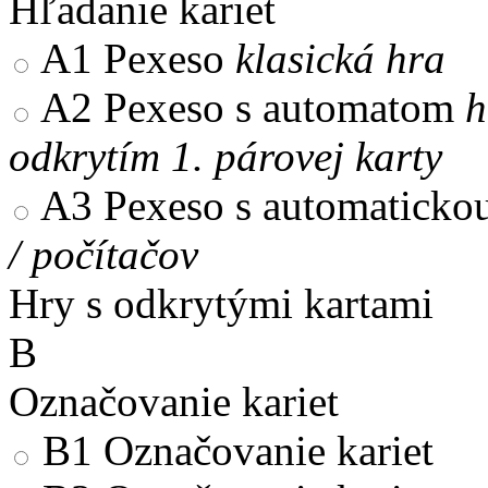
Hľadanie kariet
A1
Pexeso
klasická hra
A2
Pexeso s automatom
h
odkrytím 1. párovej karty
A3
Pexeso s automaticko
/ počítačov
Hry s odkrytými kartami
B
Označovanie kariet
B1
Označovanie kariet