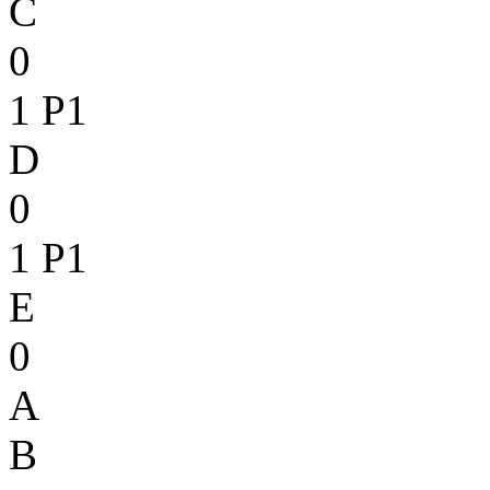
C
0
1
P1
D
0
1
P1
E
0
A
B