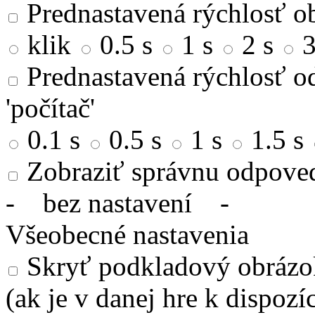
Prednastavená rýchlosť ob
klik
0.5 s
1 s
2 s
3
Prednastavená rýchlosť od
'počítač'
0.1 s
0.5 s
1 s
1.5 s
Zobraziť správnu odpove
-
bez nastavení
-
Všeobecné nastavenia
Skryť podkladový obrázok
(ak je v danej hre k dispozíc