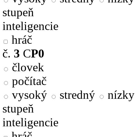
stupeň
inteligencie
hráč
č.
3
C
P0
človek
počítač
vysoký
stredný
nízky
stupeň
inteligencie
hráč