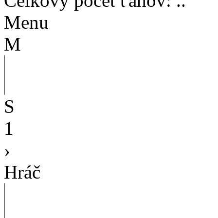
Celkový počet ťahov
:
..
Menu
M
S
1
›
Hráč