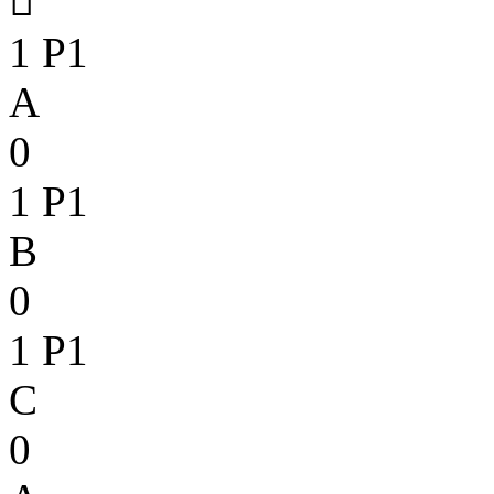

1
P1
A
0
1
P1
B
0
1
P1
C
0