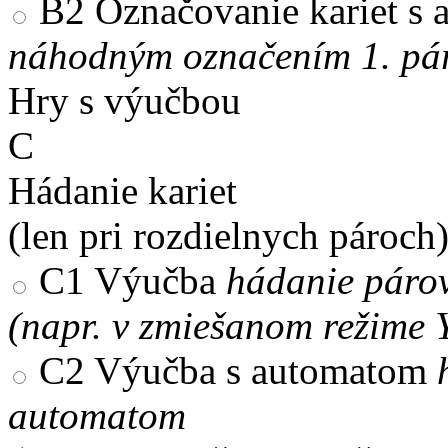
B2
Označovanie kariet s
náhodným označením 1. pár
Hry s výučbou
C
Hádanie kariet
(len pri rozdielnych pároch
C1
Výučba
hádanie párov
(napr. v zmiešanom režime 
C2
Výučba s automatom
automatom