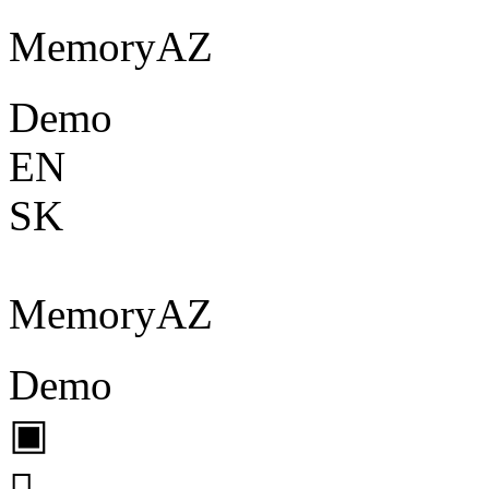
Memory
A
Z
Demo
EN
SK
Memory
A
Z
Demo
▣