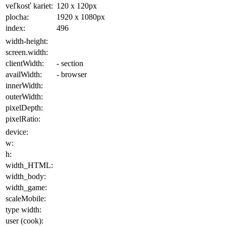
veľkosť kariet:
120 x 120
px
plocha
:
1920 x 1080
px
index:
496
width-height:
screen.width:
clientWidth:
- section
availWidth:
- browser
innerWidth:
outerWidth:
pixelDepth:
pixelRatio:
device:
w:
h:
width_HTML:
width_body:
width_game:
scaleMobile:
type width:
user (cook):