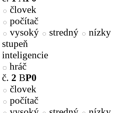
človek
počítač
vysoký
stredný
nízky
stupeň
inteligencie
hráč
č.
2
B
P0
človek
počítač
vysoký
stredný
nízky