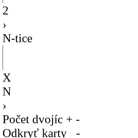
2
›
N-tice
X
N
›
Počet dvojíc
+
-
Odkryť karty
-