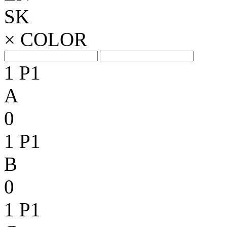
SK
×
COLOR
1
P1
A
0
1
P1
B
0
1
P1