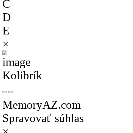
C
D
E
×
Kolibrík
MemoryAZ.com
Spravovať súhlas
×