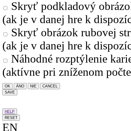
Skryť podkladový obrázo
(ak je v danej hre k dispozíc
Skryť obrázok rubovej str
(ak je v danej hre k dispozíc
Náhodné rozptýlenie kari
(aktívne pri zníženom počte
OK
ÁNO
NIE
CANCEL
SAVE
HELP
RESET
EN