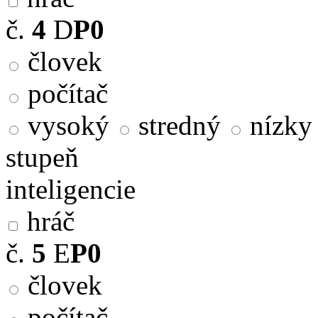
č.
4
D
P0
človek
počítač
vysoký
stredný
nízky
stupeň
inteligencie
hráč
č.
5
E
P0
človek
počítač