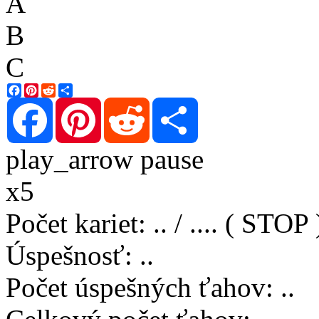
A
B
C
Facebook
Pinterest
Reddit
Share
Facebook
Pinterest
Reddit
Share
play_arrow
pause
x5
Počet kariet
:
..
/
..
..
( STOP 
Úspešnosť
:
..
Počet úspešných ťahov
:
..