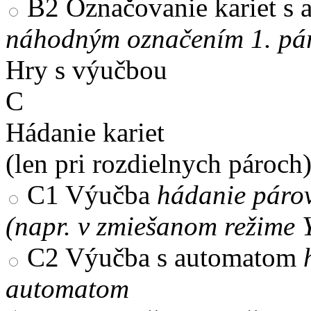
B2
Označovanie kariet s
náhodným označením 1. pár
Hry s výučbou
C
Hádanie kariet
(len pri rozdielnych pároch
C1
Výučba
hádanie párov
(napr. v zmiešanom režime 
C2
Výučba s automatom
automatom