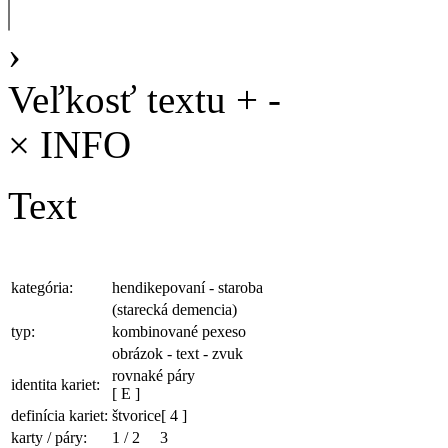
›
Veľkosť textu
+
-
×
INFO
Text
kategória:
hendikepovaní - staroba
(starecká demencia)
typ:
kombinované pexeso
obrázok - text - zvuk
rovnaké páry
identita kariet:
[ E ]
definícia kariet:
štvorice
[ 4 ]
karty / páry:
1
/
2
3