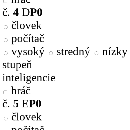
č.
4
D
P0
človek
počítač
vysoký
stredný
nízky
stupeň
inteligencie
hráč
č.
5
E
P0
človek
počítač