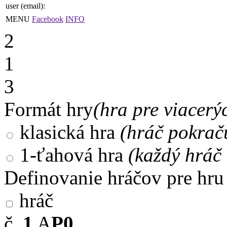
user (email):
MENU
Facebook
INFO
2
1
3
Formát hry
(hra pre viacerý
klasická hra
(hráč pokrač
1-ťahová hra
(každý hráč 
Definovanie hráčov pre hru
hráč
č.
1
A
P0