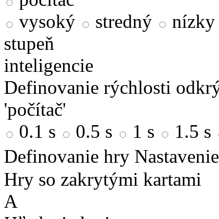
vysoký
stredný
nízky
stupeň
inteligencie
Definovanie rýchlosti odkrý
'počítač'
0.1 s
0.5 s
1 s
1.5 s
Definovanie hry
Nastavenie
Hry so zakrytými kartami
A