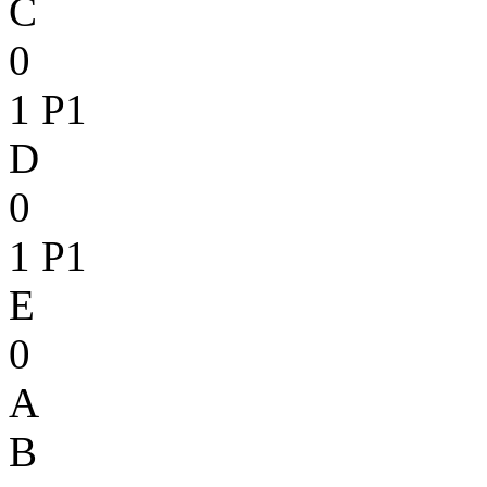
C
0
1
P1
D
0
1
P1
E
0
A
B