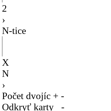
2
›
N-tice
X
N
›
Počet dvojíc
+
-
Odkryť karty
-