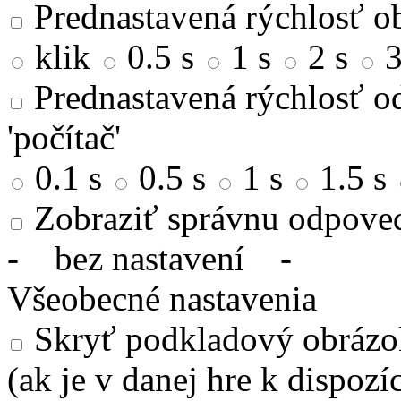
Prednastavená rýchlosť ob
klik
0.5 s
1 s
2 s
3
Prednastavená rýchlosť od
'počítač'
0.1 s
0.5 s
1 s
1.5 s
Zobraziť správnu odpove
-
bez nastavení
-
Všeobecné nastavenia
Skryť podkladový obrázok
(ak je v danej hre k dispozíc