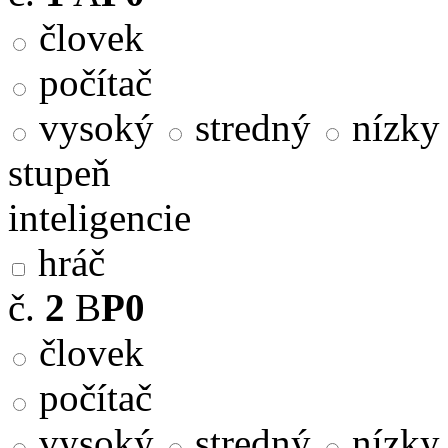
človek
počítač
vysoký
stredný
nízky
stupeň
inteligencie
hráč
č.
2
B
P0
človek
počítač
vysoký
stredný
nízky