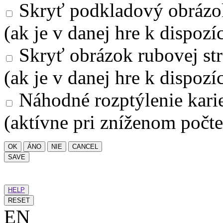
Skryť podkladový obrázo
(ak je v danej hre k dispozíc
Skryť obrázok rubovej str
(ak je v danej hre k dispozíc
Náhodné rozptýlenie kari
(aktívne pri zníženom počte
OK
ÁNO
NIE
CANCEL
SAVE
HELP
RESET
EN