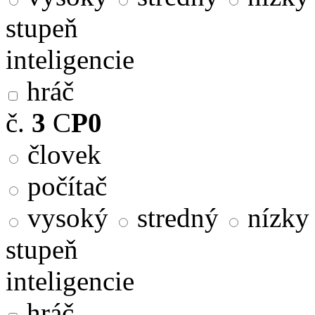
stupeň
inteligencie
hráč
č.
3
C
P0
človek
počítač
vysoký
stredný
nízky
stupeň
inteligencie
hráč