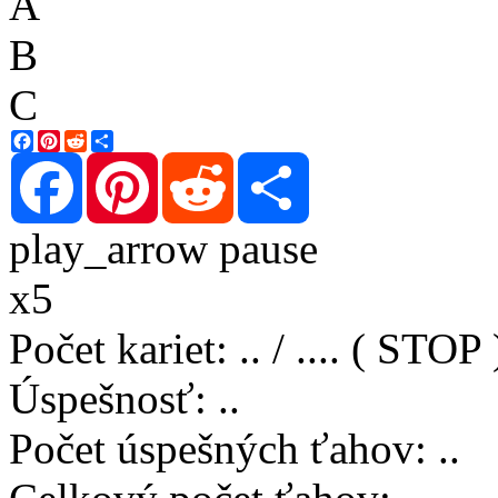
A
B
C
Facebook
Pinterest
Reddit
Share
Facebook
Pinterest
Reddit
Share
play_arrow
pause
x5
Počet kariet
:
..
/
..
..
( STOP 
Úspešnosť
:
..
Počet úspešných ťahov
:
..