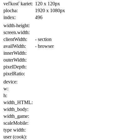
veľkosť kariet:
120 x 120
px
plocha
:
1920 x 1080
px
index:
496
width-height:
screen.width:
clientWidth:
- section
availWidth:
- browser
innerWidth:
outerWidth:
pixelDepth:
pixelRatio:
device:
w:
h:
width_HTML:
width_body:
width_game:
scaleMobile:
type width:
user (cook):