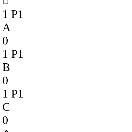

1
P1
A
0
1
P1
B
0
1
P1
C
0