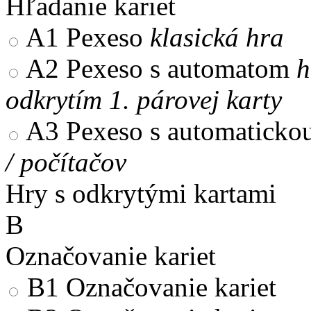
Hľadanie kariet
A1
Pexeso
klasická hra
A2
Pexeso s automatom
h
odkrytím 1. párovej karty
A3
Pexeso s automaticko
/ počítačov
Hry s odkrytými kartami
B
Označovanie kariet
B1
Označovanie kariet