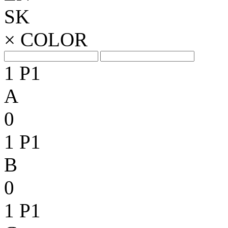
SK
×
COLOR
1
P1
A
0
1
P1
B
0
1
P1