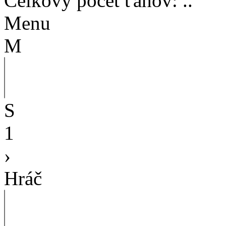
Celkový počet ťahov
:
..
Menu
M
S
1
›
Hráč