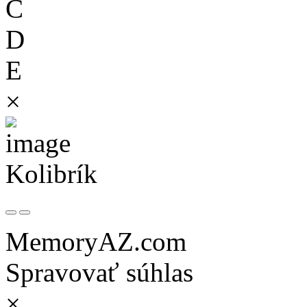
C
D
E
×
Kolibrík
MemoryAZ.com
Spravovať súhlas
×