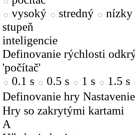
vysoký
stredný
nízky
stupeň
inteligencie
Definovanie rýchlosti odkrý
'počítač'
0.1 s
0.5 s
1 s
1.5 s
Definovanie hry
Nastavenie
Hry so zakrytými kartami
A