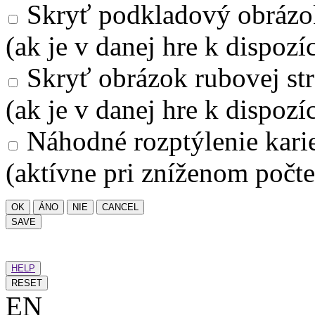
Skryť podkladový obrázo
(ak je v danej hre k dispozíc
Skryť obrázok rubovej str
(ak je v danej hre k dispozíc
Náhodné rozptýlenie kari
(aktívne pri zníženom počte
OK
ÁNO
NIE
CANCEL
SAVE
HELP
RESET
EN