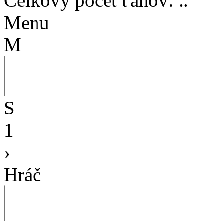
Celkový počet ťahov
:
..
Menu
M
S
1
›
Hráč