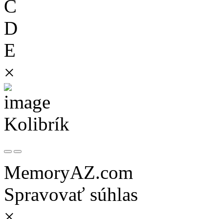
C
D
E
×
Kolibrík
MemoryAZ.com
Spravovať súhlas
×