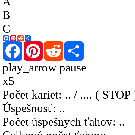
A
B
C
Facebook
Pinterest
Reddit
Share
Facebook
Pinterest
Reddit
Share
play_arrow
pause
x5
Počet kariet
:
..
/
..
..
( STOP 
Úspešnosť
:
..
Počet úspešných ťahov
:
..