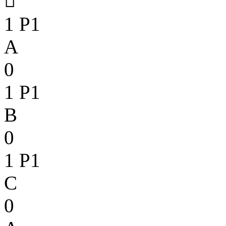

1
P1
A
0
1
P1
B
0
1
P1
C
0