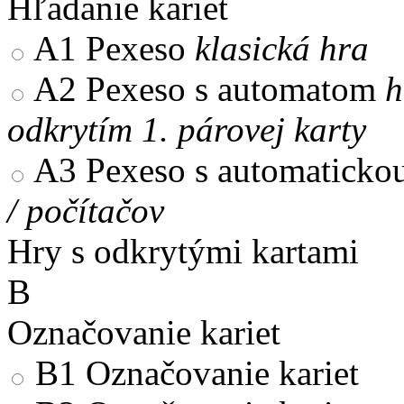
Hľadanie kariet
A1
Pexeso
klasická hra
A2
Pexeso s automatom
h
odkrytím 1. párovej karty
A3
Pexeso s automaticko
/ počítačov
Hry s odkrytými kartami
B
Označovanie kariet
B1
Označovanie kariet