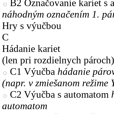
B2
Označovanie kariet s
náhodným označením 1. pár
Hry s výučbou
C
Hádanie kariet
(len pri rozdielnych pároch
C1
Výučba
hádanie párov
(napr. v zmiešanom režime 
C2
Výučba s automatom
automatom