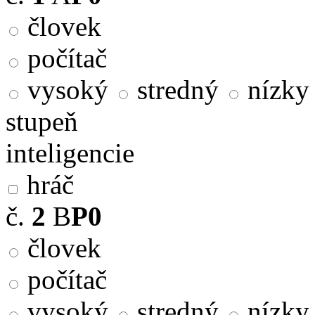
človek
počítač
vysoký
stredný
nízky
stupeň
inteligencie
hráč
č.
2
B
P0
človek
počítač
vysoký
stredný
nízky