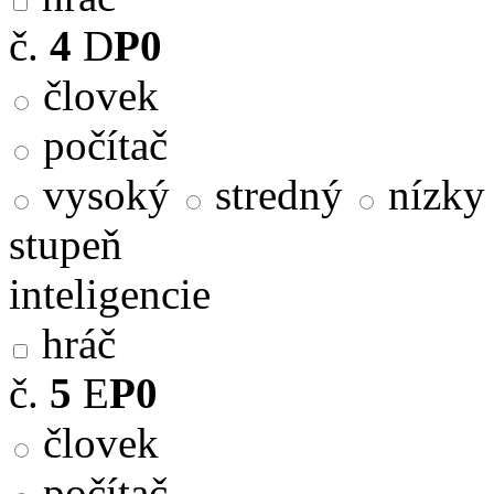
č.
4
D
P0
človek
počítač
vysoký
stredný
nízky
stupeň
inteligencie
hráč
č.
5
E
P0
človek
počítač