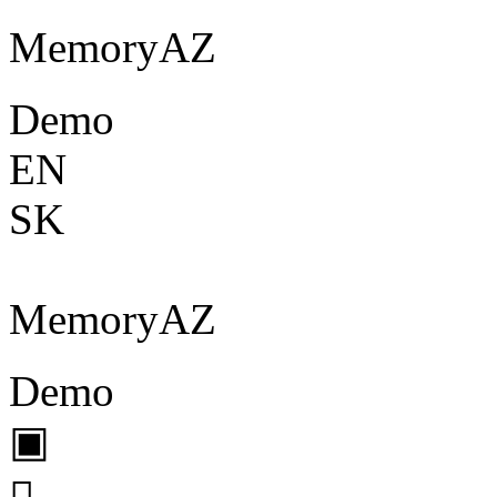
Memory
A
Z
Demo
EN
SK
Memory
A
Z
Demo
▣