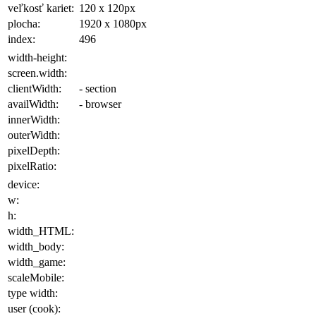
veľkosť kariet:
120 x 120
px
plocha
:
1920 x 1080
px
index:
496
width-height:
screen.width:
clientWidth:
- section
availWidth:
- browser
innerWidth:
outerWidth:
pixelDepth:
pixelRatio:
device:
w:
h:
width_HTML:
width_body:
width_game:
scaleMobile:
type width:
user (cook):