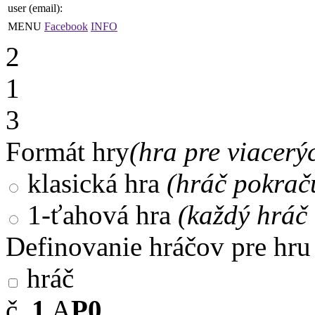
user (email):
MENU
Facebook
INFO
2
1
3
Formát hry
(hra pre viacerý
klasická hra
(hráč pokrač
1-ťahová hra
(každý hráč 
Definovanie hráčov pre hru
hráč
č.
1
A
P0