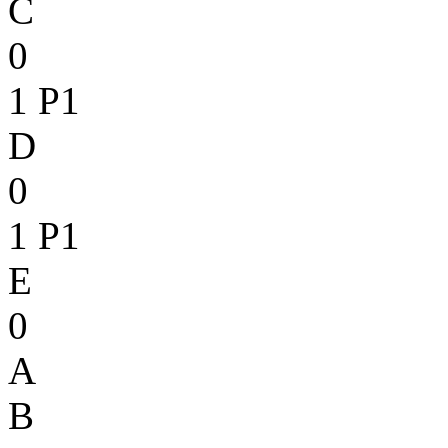
C
0
1
P1
D
0
1
P1
E
0
A
B