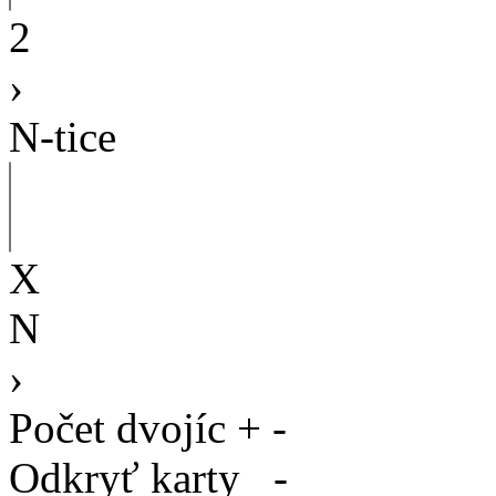
2
›
N-tice
X
N
›
Počet dvojíc
+
-
Odkryť karty
-