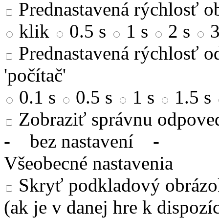
Prednastavená rýchlosť ob
klik
0.5 s
1 s
2 s
3
Prednastavená rýchlosť od
'počítač'
0.1 s
0.5 s
1 s
1.5 s
Zobraziť správnu odpove
-
bez nastavení
-
Všeobecné nastavenia
Skryť podkladový obrázok
(ak je v danej hre k dispozíc