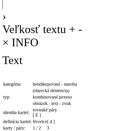
›
Veľkosť textu
+
-
×
INFO
Text
kategória:
hendikepovaní - staroba
(starecká demencia)
typ:
kombinované pexeso
obrázok - text - zvuk
rovnaké páry
identita kariet:
[ E ]
definícia kariet:
štvorice
[ 4 ]
karty / páry:
1
/
2
3