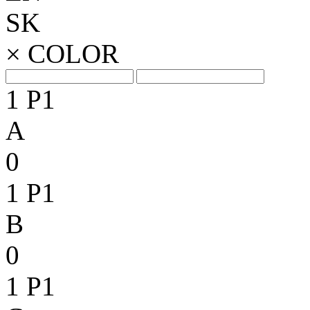
SK
×
COLOR
1
P1
A
0
1
P1
B
0
1
P1