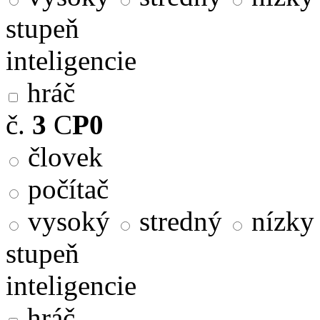
stupeň
inteligencie
hráč
č.
3
C
P0
človek
počítač
vysoký
stredný
nízky
stupeň
inteligencie
hráč