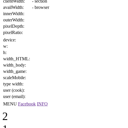
clientWidth:
- section
availWidth:
- browser
innerWidth:
outerWidth:
pixelDepth:
pixelRatio:
device:
w:
h:
width_HTML:
width_body:
width_game:
scaleMobile:
type width:
user (cook):
user (email):
MENU
Facebook
INFO
2