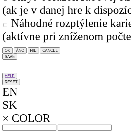
(ak je v danej hre k dispozíc
Náhodné rozptýlenie kari
(aktívne pri zníženom počte
OK
ÁNO
NIE
CANCEL
SAVE
HELP
RESET
EN
SK
×
COLOR