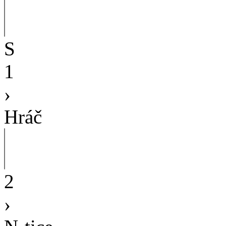
S
1
›
Hráč
2
›