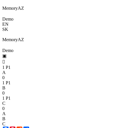
Memory
A
Z
Demo
EN
SK
Memory
A
Z
Demo
▣

1
P1
A
0
1
P1
B
0
1
P1
C
0
A
B
C