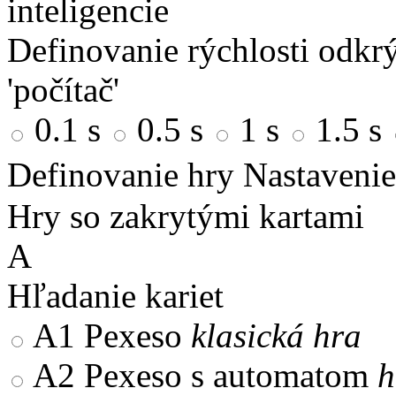
inteligencie
Definovanie rýchlosti odkrý
'počítač'
0.1 s
0.5 s
1 s
1.5 s
Definovanie hry
Nastavenie
Hry so zakrytými kartami
A
Hľadanie kariet
A1
Pexeso
klasická hra
A2
Pexeso s automatom
h