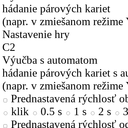
hádanie párových kariet
(napr. v zmiešanom režime 
Nastavenie hry
C2
Výučba s automatom
hádanie párových kariet s 
(napr. v zmiešanom režime 
Prednastavená rýchlosť ob
klik
0.5 s
1 s
2 s
3
Prednastavená rýchlosť od