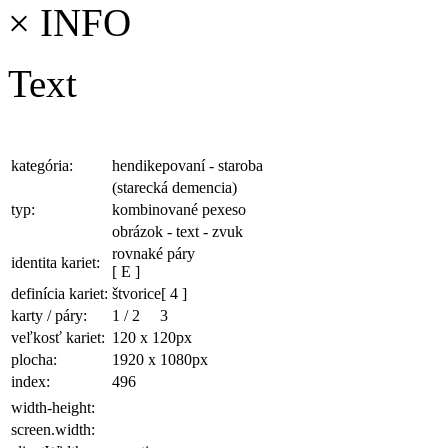
×
INFO
Text
kategória:
hendikepovaní - staroba
(starecká demencia)
typ:
kombinované pexeso
obrázok - text - zvuk
rovnaké páry
identita kariet:
[ E ]
definícia kariet:
štvorice
[ 4 ]
karty / páry:
1
/
2
3
veľkosť kariet:
120 x 120
px
plocha
:
1920 x 1080
px
index:
496
width-height:
screen.width: