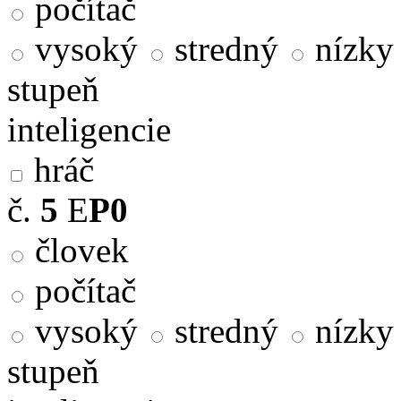
počítač
vysoký
stredný
nízky
stupeň
inteligencie
hráč
č.
5
E
P0
človek
počítač
vysoký
stredný
nízky
stupeň