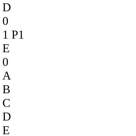
D
0
1
P1
E
0
A
B
C
D
E