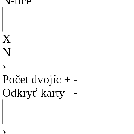
N-tice
X
N
›
Počet dvojíc
+
-
Odkryť karty
-
›