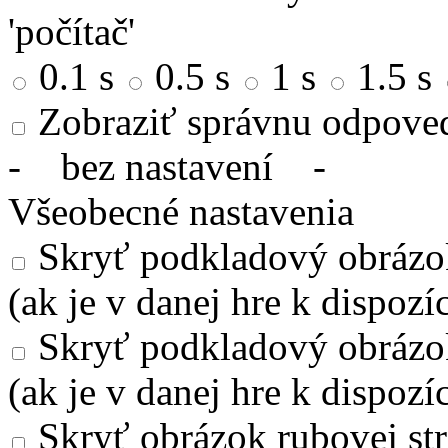
'počítač'
0.1 s
0.5 s
1 s
1.5 s
Zobraziť správnu odpove
-
bez nastavení
-
Všeobecné nastavenia
Skryť podkladový obrázok
(ak je v danej hre k dispozíc
Skryť podkladový obrázo
(ak je v danej hre k dispozíc
Skryť obrázok rubovej str