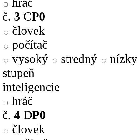
hráč
č.
3
C
P0
človek
počítač
vysoký
stredný
nízky
stupeň
inteligencie
hráč
č.
4
D
P0
človek