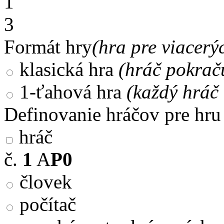
1
3
Formát hry
(hra pre viacerý
klasická hra
(hráč pokrač
1-ťahová hra
(každý hráč 
Definovanie hráčov pre hru
hráč
č.
1
A
P0
človek
počítač