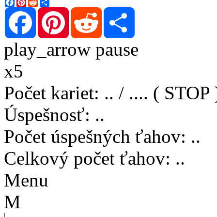
Facebook
Pinterest
Reddit
Share
Facebook
Pinterest
Reddit
Share
play_arrow
pause
x5
Počet kariet
:
..
/
..
..
( STOP 
Úspešnosť
:
..
Počet úspešných ťahov
:
..
Celkový počet ťahov
:
..
Menu
M