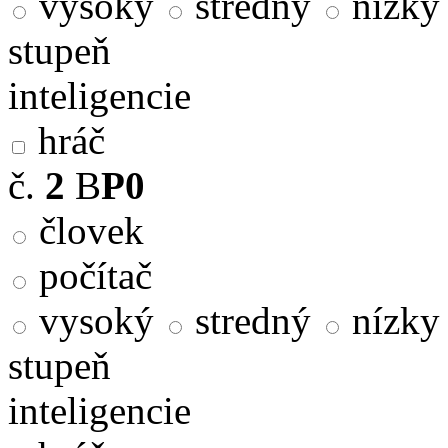
vysoký
stredný
nízky
stupeň
inteligencie
hráč
č.
2
B
P0
človek
počítač
vysoký
stredný
nízky
stupeň
inteligencie