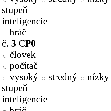
stupeň
inteligencie
hráč
č.
3
C
P0
človek
počítač
vysoký
stredný
nízky
stupeň
inteligencie
hráč