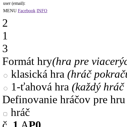
user (email):
MENU
Facebook
INFO
2
1
3
Formát hry
(hra pre viacerý
klasická hra
(hráč pokrač
1-ťahová hra
(každý hráč 
Definovanie hráčov pre hru
hráč
č.
1
A
P0