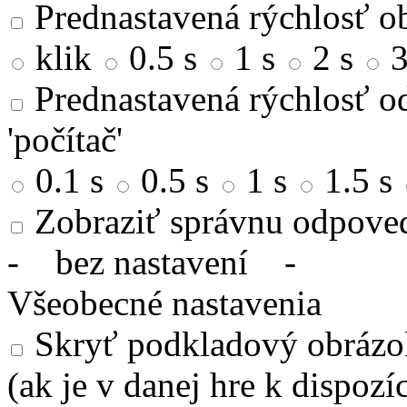
Prednastavená rýchlosť ob
klik
0.5 s
1 s
2 s
3
Prednastavená rýchlosť od
'počítač'
0.1 s
0.5 s
1 s
1.5 s
Zobraziť správnu odpove
-
bez nastavení
-
Všeobecné nastavenia
Skryť podkladový obrázok
(ak je v danej hre k dispozíc