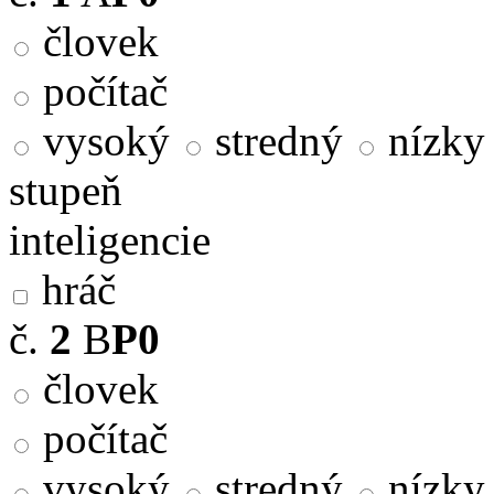
človek
počítač
vysoký
stredný
nízky
stupeň
inteligencie
hráč
č.
2
B
P0
človek
počítač
vysoký
stredný
nízky