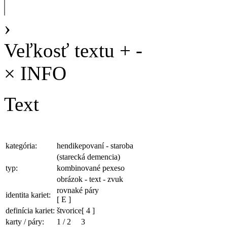
›
Veľkosť textu
+
-
×
INFO
Text
kategória:
hendikepovaní - staroba
(starecká demencia)
typ:
kombinované pexeso
obrázok - text - zvuk
rovnaké páry
identita kariet:
[ E ]
definícia kariet:
štvorice
[ 4 ]
karty / páry:
1
/
2
3