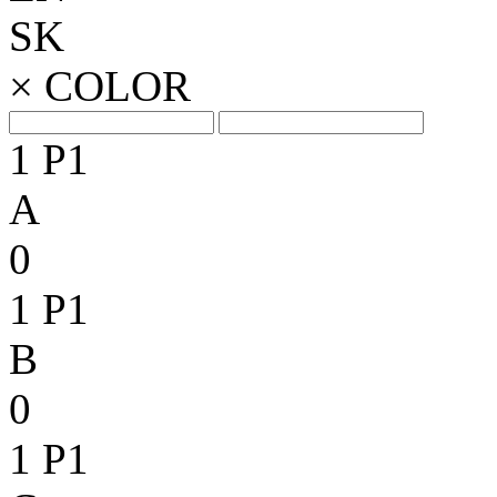
SK
×
COLOR
1
P1
A
0
1
P1
B
0
1
P1