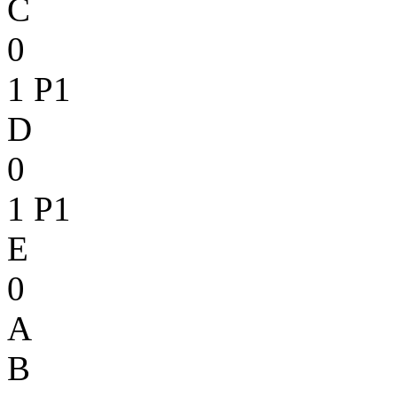
C
0
1
P1
D
0
1
P1
E
0
A
B