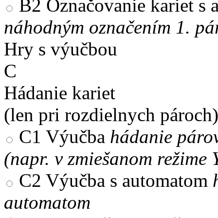
B2
Označovanie kariet s
náhodným označením 1. pár
Hry s výučbou
C
Hádanie kariet
(len pri rozdielnych pároch
C1
Výučba
hádanie párov
(napr. v zmiešanom režime 
C2
Výučba s automatom
automatom