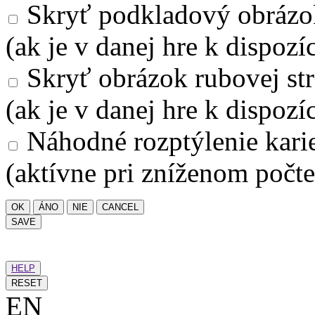
Skryť podkladový obrázo
(ak je v danej hre k dispozíc
Skryť obrázok rubovej str
(ak je v danej hre k dispozíc
Náhodné rozptýlenie kari
(aktívne pri zníženom počte
OK
ÁNO
NIE
CANCEL
SAVE
HELP
RESET
EN