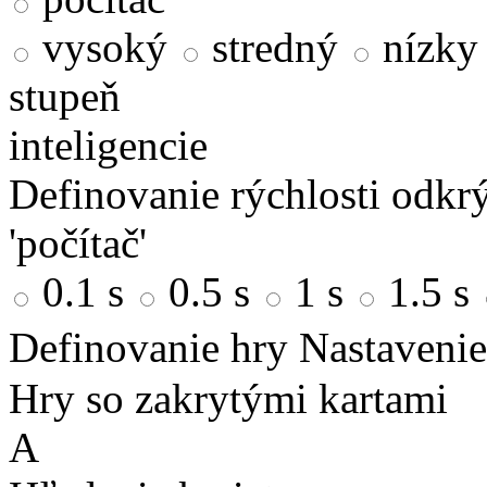
vysoký
stredný
nízky
stupeň
inteligencie
Definovanie rýchlosti odkrý
'počítač'
0.1 s
0.5 s
1 s
1.5 s
Definovanie hry
Nastavenie
Hry so zakrytými kartami
A