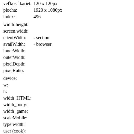
veľkosť kariet:
120 x 120
px
plocha
:
1920 x 1080
px
index:
496
width-height:
screen.width:
clientWidth:
- section
availWidth:
- browser
innerWidth:
outerWidth:
pixelDepth:
pixelRatio:
device:
w:
h:
width_HTML:
width_body:
width_game:
scaleMobile:
type width:
user (cook):