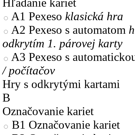
Hľadanie kariet
A1
Pexeso
klasická hra
A2
Pexeso s automatom
h
odkrytím 1. párovej karty
A3
Pexeso s automaticko
/ počítačov
Hry s odkrytými kartami
B
Označovanie kariet
B1
Označovanie kariet