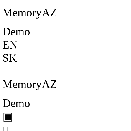
Memory
A
Z
Demo
EN
SK
Memory
A
Z
Demo
▣