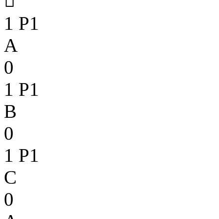

1
P1
A
0
1
P1
B
0
1
P1
C
0