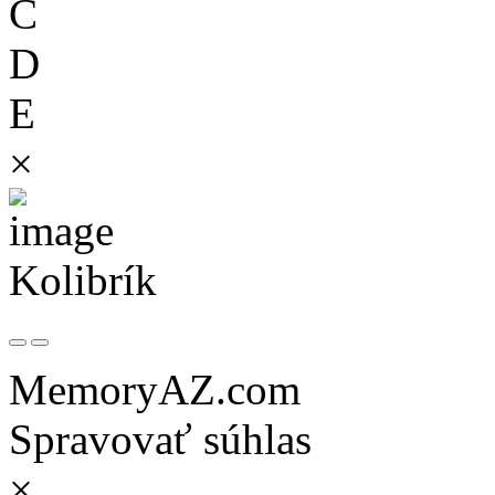
C
D
E
×
Kolibrík
MemoryAZ.com
Spravovať súhlas
×