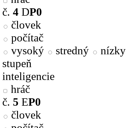
č.
4
D
P0
človek
počítač
vysoký
stredný
nízky
stupeň
inteligencie
hráč
č.
5
E
P0
človek
počítač