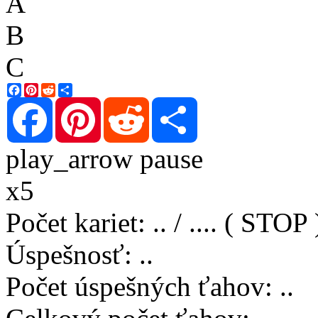
A
B
C
Facebook
Pinterest
Reddit
Share
Facebook
Pinterest
Reddit
Share
play_arrow
pause
x5
Počet kariet
:
..
/
..
..
( STOP 
Úspešnosť
:
..
Počet úspešných ťahov
:
..