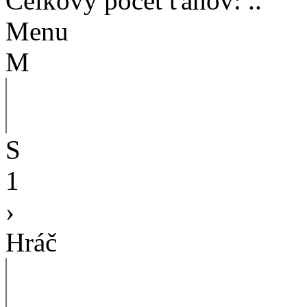
Celkový počet ťahov
:
..
Menu
M
S
1
›
Hráč