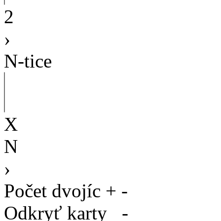
2
›
N-tice
X
N
›
Počet dvojíc
+
-
Odkryť karty
-