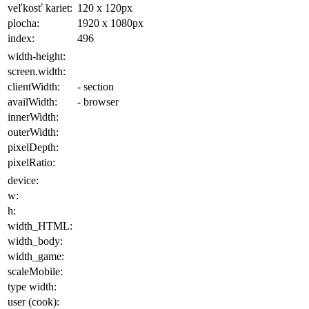
veľkosť kariet:
120 x 120
px
plocha
:
1920 x 1080
px
index:
496
width-height:
screen.width:
clientWidth:
- section
availWidth:
- browser
innerWidth:
outerWidth:
pixelDepth:
pixelRatio:
device:
w:
h:
width_HTML:
width_body:
width_game:
scaleMobile:
type width:
user (cook):