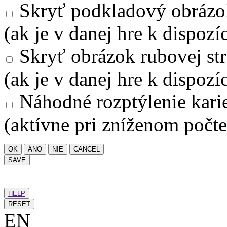
Skryť podkladový obrázo
(ak je v danej hre k dispozíc
Skryť obrázok rubovej str
(ak je v danej hre k dispozíc
Náhodné rozptýlenie kari
(aktívne pri zníženom počte
OK
ÁNO
NIE
CANCEL
SAVE
HELP
RESET
EN