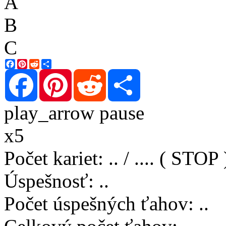
A
B
C
Facebook
Pinterest
Reddit
Share
Facebook
Pinterest
Reddit
Share
play_arrow
pause
x5
Počet kariet
:
..
/
..
..
( STOP 
Úspešnosť
:
..
Počet úspešných ťahov
:
..