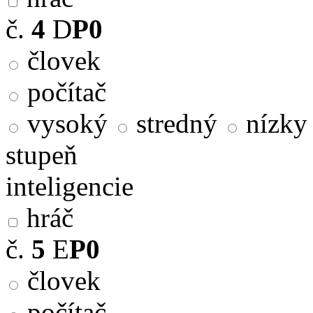
č.
4
D
P0
človek
počítač
vysoký
stredný
nízky
stupeň
inteligencie
hráč
č.
5
E
P0
človek
počítač