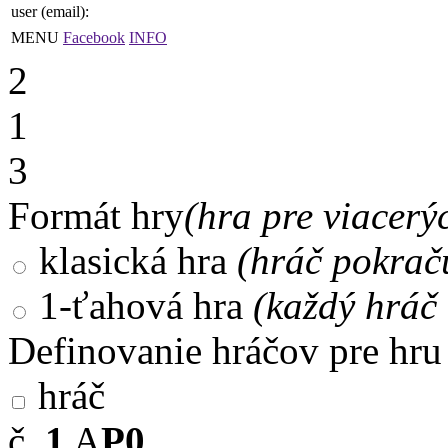
user (email):
MENU
Facebook
INFO
2
1
3
Formát hry
(hra pre viacerý
klasická hra
(hráč pokrač
1-ťahová hra
(každý hráč 
Definovanie hráčov pre hru
hráč
č.
1
A
P0