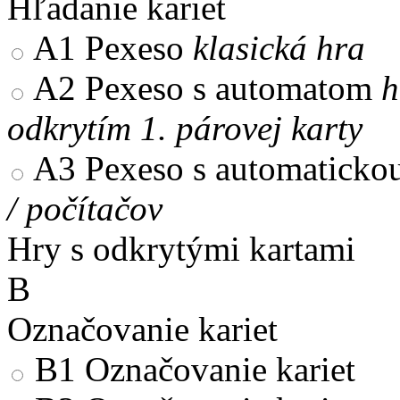
Hľadanie kariet
A1
Pexeso
klasická hra
A2
Pexeso s automatom
h
odkrytím 1. párovej karty
A3
Pexeso s automaticko
/ počítačov
Hry s odkrytými kartami
B
Označovanie kariet
B1
Označovanie kariet