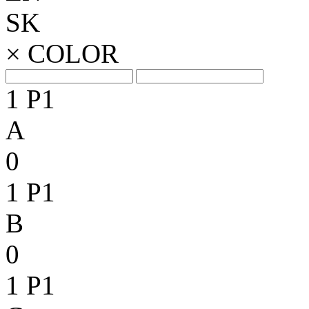
SK
×
COLOR
1
P1
A
0
1
P1
B
0
1
P1