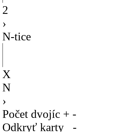
2
›
N-tice
X
N
›
Počet dvojíc
+
-
Odkryť karty
-