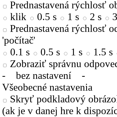
Prednastavená rýchlosť ob
klik
0.5 s
1 s
2 s
3
Prednastavená rýchlosť od
'počítač'
0.1 s
0.5 s
1 s
1.5 s
Zobraziť správnu odpove
-
bez nastavení
-
Všeobecné nastavenia
Skryť podkladový obrázok
(ak je v danej hre k dispozíc