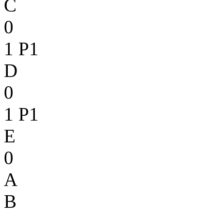
C
0
1
P1
D
0
1
P1
E
0
A
B