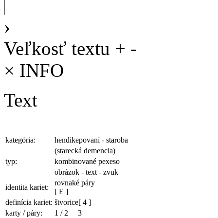
›
Veľkosť textu
+
-
×
INFO
Text
kategória:
hendikepovaní - staroba
(starecká demencia)
typ:
kombinované pexeso
obrázok - text - zvuk
rovnaké páry
identita kariet:
[ E ]
definícia kariet:
štvorice
[ 4 ]
karty / páry:
1
/
2
3