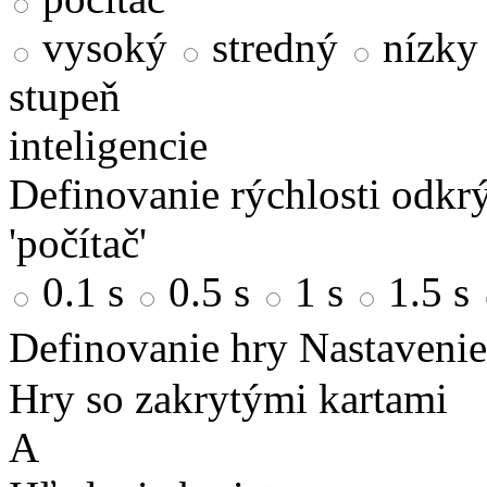
vysoký
stredný
nízky
stupeň
inteligencie
Definovanie rýchlosti odkrý
'počítač'
0.1 s
0.5 s
1 s
1.5 s
Definovanie hry
Nastavenie
Hry so zakrytými kartami
A