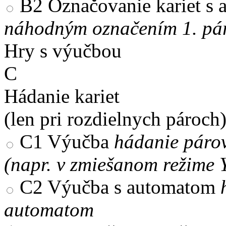
B2
Označovanie kariet s
náhodným označením 1. pár
Hry s výučbou
C
Hádanie kariet
(len pri rozdielnych pároch
C1
Výučba
hádanie párov
(napr. v zmiešanom režime 
C2
Výučba s automatom
automatom