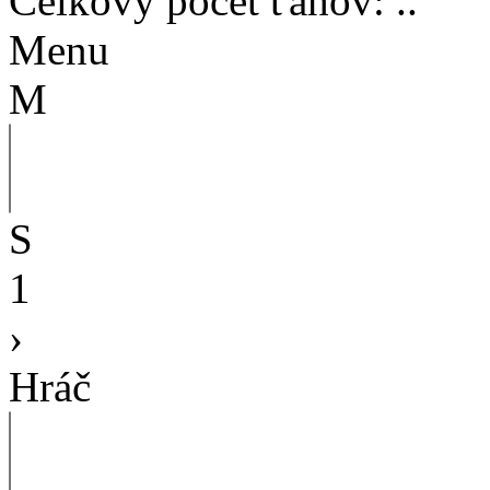
Celkový počet ťahov
:
..
Menu
M
S
1
›
Hráč