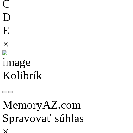
C
D
E
×
Kolibrík
MemoryAZ.com
Spravovať súhlas
×