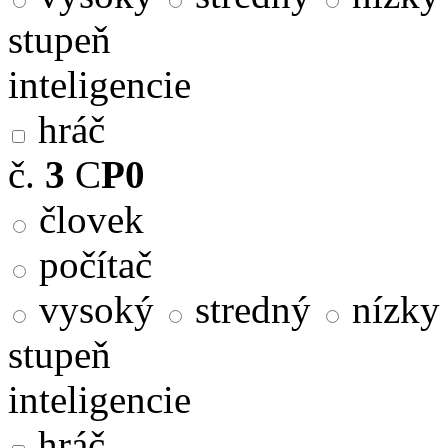
stupeň
inteligencie
hráč
č.
3
C
P0
človek
počítač
vysoký
stredný
nízky
stupeň
inteligencie
hráč