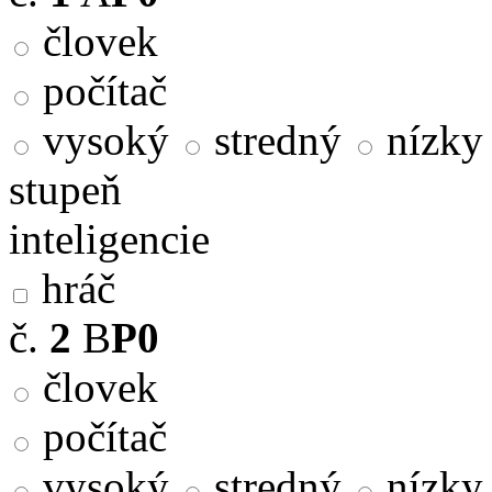
človek
počítač
vysoký
stredný
nízky
stupeň
inteligencie
hráč
č.
2
B
P0
človek
počítač
vysoký
stredný
nízky