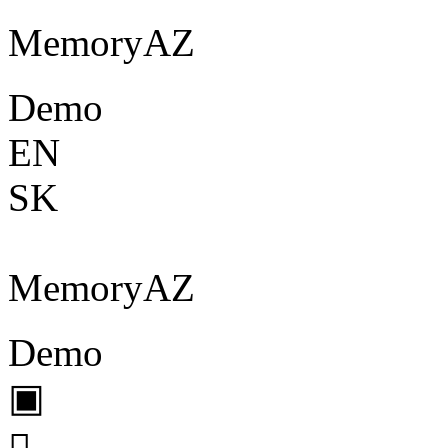
Memory
A
Z
Demo
EN
SK
Memory
A
Z
Demo
▣