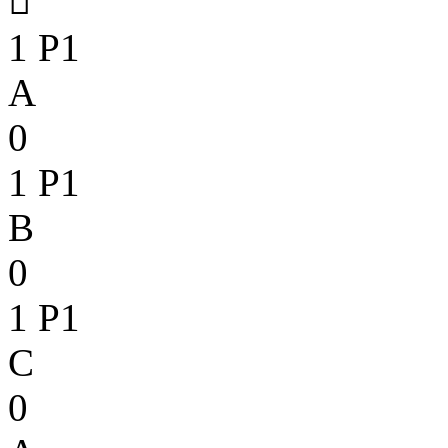

1
P1
A
0
1
P1
B
0
1
P1
C
0