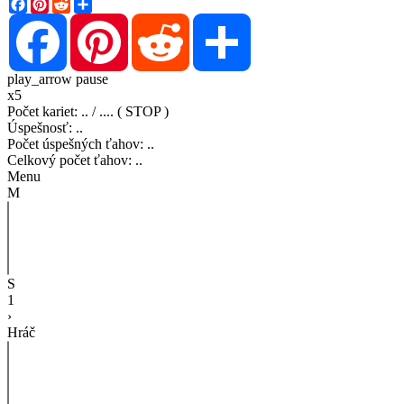
Facebook
Pinterest
Reddit
Share
Facebook
Pinterest
Reddit
Share
play_arrow
pause
x5
Počet kariet
:
..
/
..
..
( STOP )
Úspešnosť
:
..
Počet úspešných ťahov
:
..
Celkový počet ťahov
:
..
Menu
M
S
1
›
Hráč