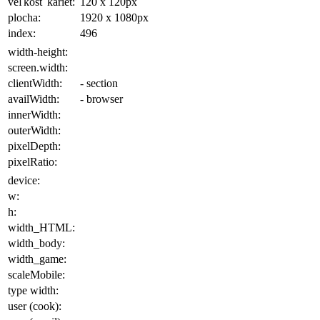
veľkosť kariet:
120 x 120
px
plocha
:
1920 x 1080
px
index:
496
width-height:
screen.width:
clientWidth:
- section
availWidth:
- browser
innerWidth:
outerWidth:
pixelDepth:
pixelRatio:
device:
w:
h:
width_HTML:
width_body:
width_game:
scaleMobile:
type width:
user (cook):