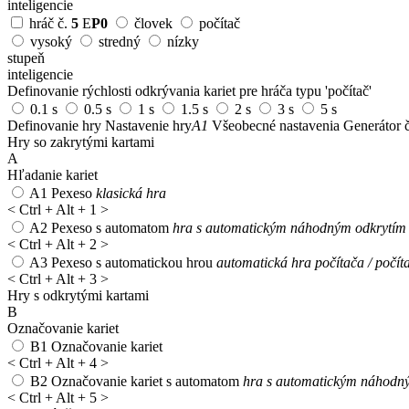
inteligencie
hráč č.
5
E
P0
človek
počítač
vysoký
stredný
nízky
stupeň
inteligencie
Definovanie rýchlosti odkrývania kariet pre hráča typu 'počítač'
0.1 s
0.5 s
1 s
1.5 s
2 s
3 s
5 s
Definovanie hry
Nastavenie hry
A1
Všeobecné nastavenia
Generátor č
Hry so zakrytými kartami
A
Hľadanie kariet
A1
Pexeso
klasická hra
<
Ctrl + Alt + 1
>
A2
Pexeso s automatom
hra s automatickým náhodným odkrytím 1
<
Ctrl + Alt + 2
>
A3
Pexeso s automatickou hrou
automatická hra počítača / počít
<
Ctrl + Alt + 3
>
Hry s odkrytými kartami
B
Označovanie kariet
B1
Označovanie kariet
<
Ctrl + Alt + 4
>
B2
Označovanie kariet s automatom
hra s automatickým náhodný
<
Ctrl + Alt + 5
>