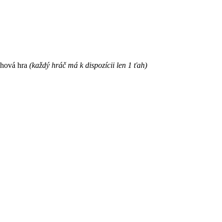
ahová hra
(každý hráč má k dispozícii len 1 ťah)