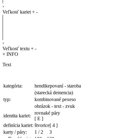
›
Veľkosť kariet
+
-
›
Veľkosť textu
+
-
×
INFO
Text
kategória:
hendikepovaní - staroba
(starecká demencia)
typ:
kombinované pexeso
obrázok - text - zvuk
rovnaké páry
identita kariet:
[ E ]
definícia kariet:
štvorice
[ 4 ]
karty / páry:
1
/
2
3