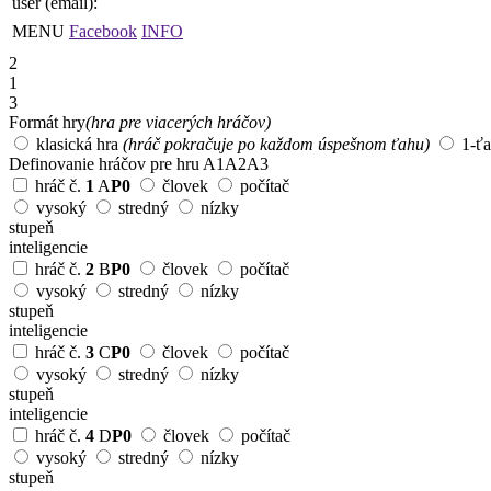
user (email):
MENU
Facebook
INFO
2
1
3
Formát hry
(hra pre viacerých hráčov)
klasická hra
(hráč pokračuje po každom úspešnom ťahu)
1-ť
Definovanie hráčov pre hru
A1
A2
A3
hráč č.
1
A
P0
človek
počítač
vysoký
stredný
nízky
stupeň
inteligencie
hráč č.
2
B
P0
človek
počítač
vysoký
stredný
nízky
stupeň
inteligencie
hráč č.
3
C
P0
človek
počítač
vysoký
stredný
nízky
stupeň
inteligencie
hráč č.
4
D
P0
človek
počítač
vysoký
stredný
nízky
stupeň