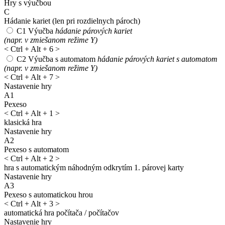
Hry s výučbou
C
Hádanie kariet
(len pri rozdielnych pároch)
C1
Výučba
hádanie párových kariet
(napr. v zmiešanom režime Y)
<
Ctrl + Alt + 6
>
C2
Výučba s automatom
hádanie párových kariet s automatom
(napr. v zmiešanom režime Y)
<
Ctrl + Alt + 7
>
Nastavenie hry
A1
Pexeso
<
Ctrl + Alt + 1
>
klasická hra
Nastavenie hry
A2
Pexeso s automatom
<
Ctrl + Alt + 2
>
hra s automatickým náhodným odkrytím 1. párovej karty
Nastavenie hry
A3
Pexeso s automatickou hrou
<
Ctrl + Alt + 3
>
automatická hra počítača / počítačov
Nastavenie hry