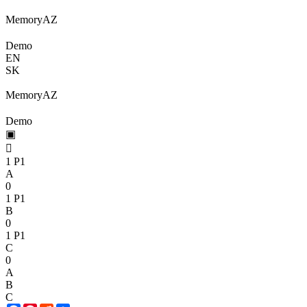
Memory
A
Z
Demo
EN
SK
Memory
A
Z
Demo
▣

1
P1
A
0
1
P1
B
0
1
P1
C
0
A
B
C