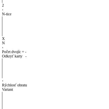
2
›
N-tice
X
N
›
Počet dvojíc
+
-
Odkryť karty
-
›
Rýchlosť obratu
Variant