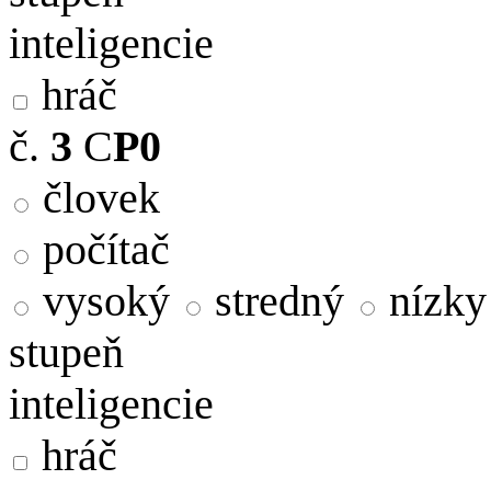
inteligencie
hráč
č.
3
C
P0
človek
počítač
vysoký
stredný
nízky
stupeň
inteligencie
hráč