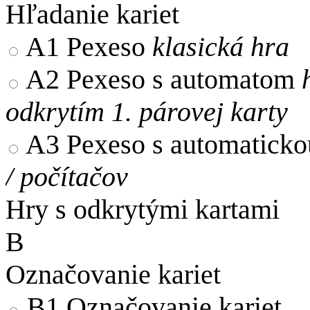
Hľadanie kariet
A1
Pexeso
klasická hra
A2
Pexeso s automatom
odkrytím 1. párovej karty
A3
Pexeso s automaticko
/ počítačov
Hry s odkrytými kartami
B
Označovanie kariet
B1
Označovanie kariet