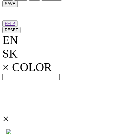
SAVE
HELP
RESET
EN
SK
×
COLOR
×