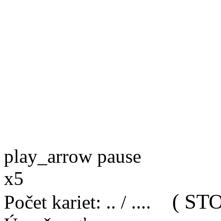
play_arrow
pause
x5
( STO
Počet kariet
:
..
/
..
..