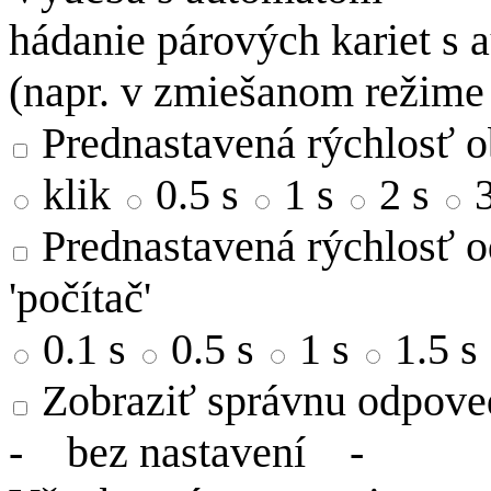
hádanie párových kariet s
(napr. v zmiešanom režime
Prednastavená rýchlosť ob
klik
0.5 s
1 s
2 s
Prednastavená rýchlosť o
'počítač'
0.1 s
0.5 s
1 s
1.5 s
Zobraziť správnu odpove
-
bez nastavení
-