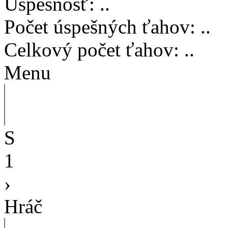
Úspešnosť
:
..
Počet úspešných ťahov
:
..
Celkový počet ťahov
:
..
Menu
S
1
›
Hráč