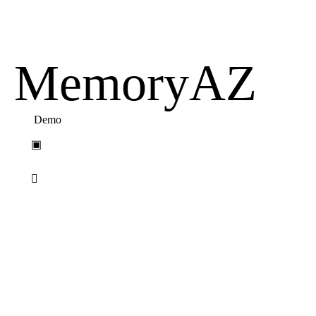
Memory
A
Z
Demo
▣
