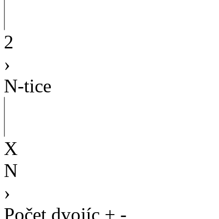
2
›
N-tice
X
N
›
Počet dvojíc
+
-