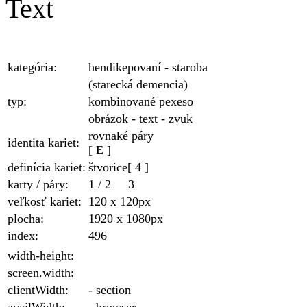
Text
kategória:
hendikepovaní - staroba
(starecká demencia)
typ:
kombinované pexeso
obrázok - text - zvuk
rovnaké páry
identita kariet:
[ E ]
definícia kariet:
štvorice
[ 4 ]
karty / páry:
1
/
2
3
veľkosť kariet:
120 x 120
px
plocha
:
1920 x 1080
px
index:
496
width-height:
screen.width:
clientWidth:
- section