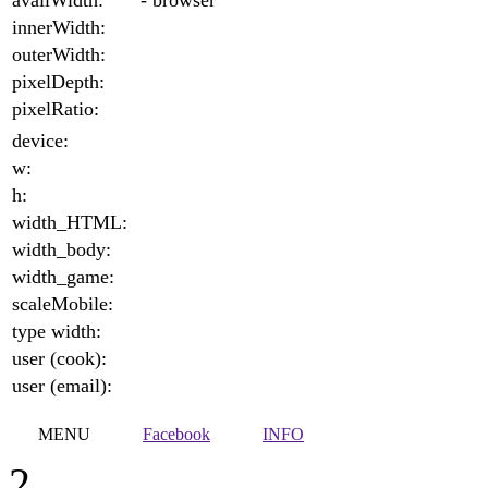
availWidth:
- browser
innerWidth:
outerWidth:
pixelDepth:
pixelRatio:
device:
w:
h:
width_HTML:
width_body:
width_game:
scaleMobile:
type width:
user (cook):
user (email):
MENU
Facebook
INFO
2