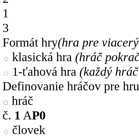
1
3
Formát hry
(hra pre viacer
klasická hra
(hráč pokra
1-ťahová hra
(každý hráč 
Definovanie hráčov pre hr
hráč
č.
1
A
P0
človek