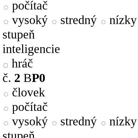
počítač
vysoký
stredný
nízky
stupeň
inteligencie
hráč
č.
2
B
P0
človek
počítač
vysoký
stredný
nízky
stupeň