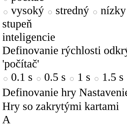
vysoký
stredný
nízky
stupeň
inteligencie
Definovanie rýchlosti odkrý
'počítač'
0.1 s
0.5 s
1 s
1.5 s
Definovanie hry
Nastaveni
Hry so zakrytými kartami
A