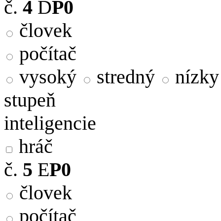
č.
4
D
P0
človek
počítač
vysoký
stredný
nízky
stupeň
inteligencie
hráč
č.
5
E
P0
človek
počítač