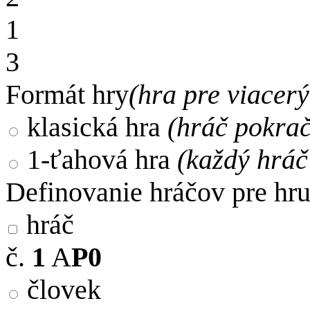
1
3
Formát hry
(hra pre viacer
klasická hra
(hráč pokra
1-ťahová hra
(každý hráč 
Definovanie hráčov pre hr
hráč
č.
1
A
P0
človek