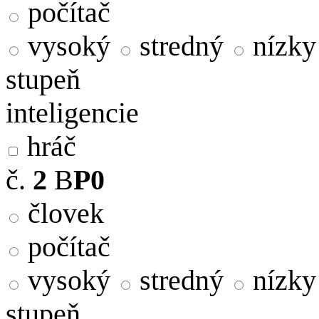
počítač
vysoký
stredný
nízky
stupeň
inteligencie
hráč
č.
2
B
P0
človek
počítač
vysoký
stredný
nízky
stupeň