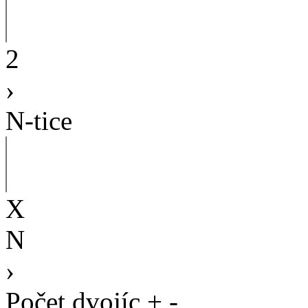
2
›
N-tice
X
N
›
Počet dvojíc
+
-