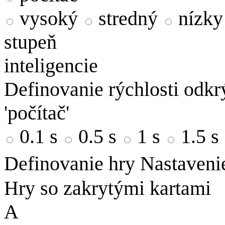
vysoký
stredný
nízky
stupeň
inteligencie
Definovanie rýchlosti odkrý
'počítač'
0.1 s
0.5 s
1 s
1.5 s
Definovanie hry
Nastaveni
Hry so zakrytými kartami
A