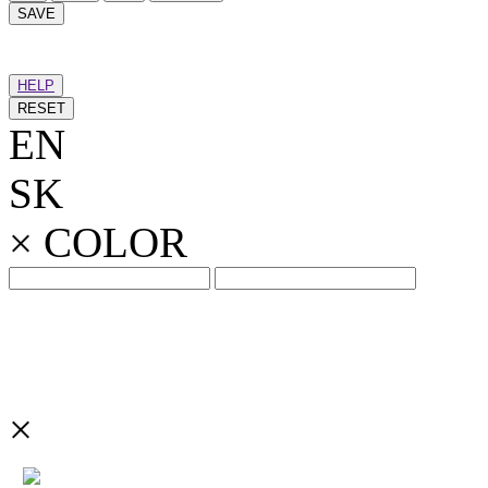
SAVE
HELP
RESET
EN
SK
×
COLOR
×