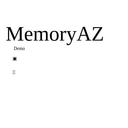
Memory
A
Z
Demo
▣
