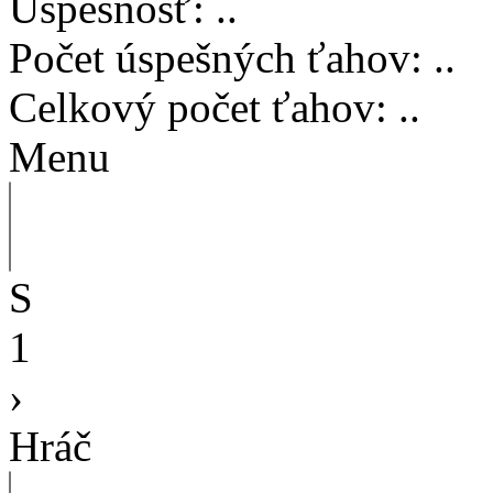
Úspešnosť
:
..
Počet úspešných ťahov
:
..
Celkový počet ťahov
:
..
Menu
S
1
›
Hráč