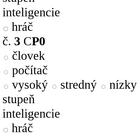
inteligencie
hráč
č.
3
C
P0
človek
počítač
vysoký
stredný
nízky
stupeň
inteligencie
hráč