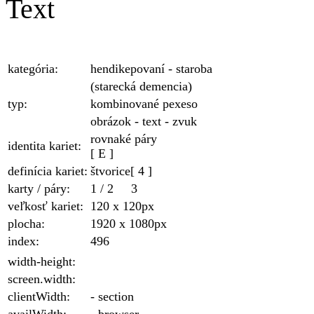
Text
kategória:
hendikepovaní - staroba
(starecká demencia)
typ:
kombinované pexeso
obrázok - text - zvuk
rovnaké páry
identita kariet:
[ E ]
definícia kariet:
štvorice
[ 4 ]
karty / páry:
1
/
2
3
veľkosť kariet:
120 x 120
px
plocha
:
1920 x 1080
px
index:
496
width-height:
screen.width:
clientWidth:
- section