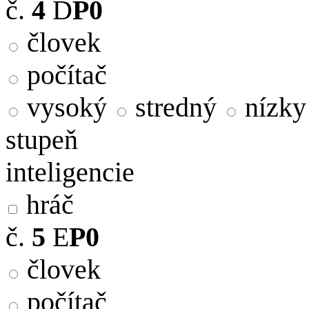
č.
4
D
P0
človek
počítač
vysoký
stredný
nízky
stupeň
inteligencie
hráč
č.
5
E
P0
človek
počítač