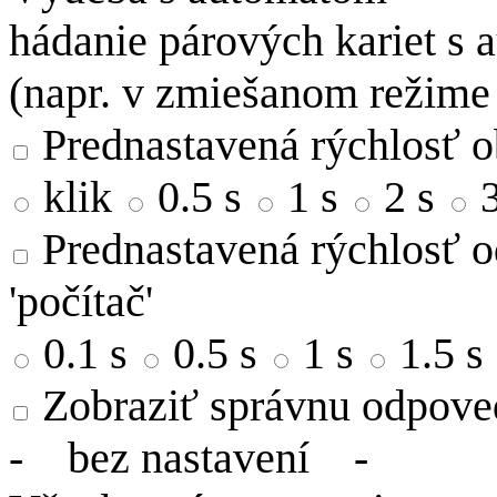
hádanie párových kariet s
(napr. v zmiešanom režime
Prednastavená rýchlosť ob
klik
0.5 s
1 s
2 s
Prednastavená rýchlosť o
'počítač'
0.1 s
0.5 s
1 s
1.5 s
Zobraziť správnu odpove
-
bez nastavení
-