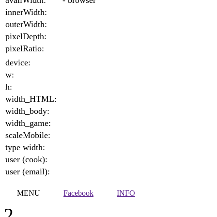
availWidth:
- browser
innerWidth:
outerWidth:
pixelDepth:
pixelRatio:
device:
w:
h:
width_HTML:
width_body:
width_game:
scaleMobile:
type width:
user (cook):
user (email):
MENU
Facebook
INFO
2