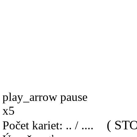
play_arrow
pause
x5
( STO
Počet kariet
:
..
/
..
..