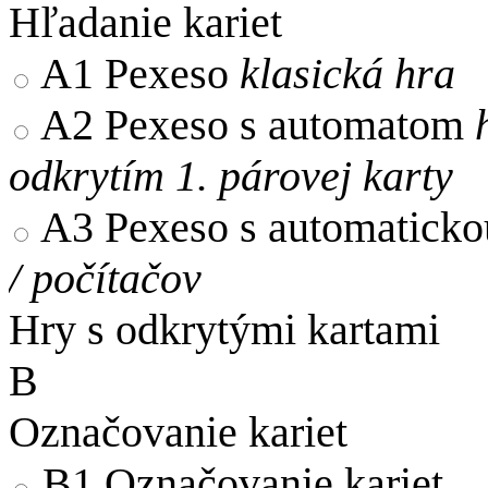
Hľadanie kariet
A1
Pexeso
klasická hra
A2
Pexeso s automatom
odkrytím 1. párovej karty
A3
Pexeso s automaticko
/ počítačov
Hry s odkrytými kartami
B
Označovanie kariet
B1
Označovanie kariet