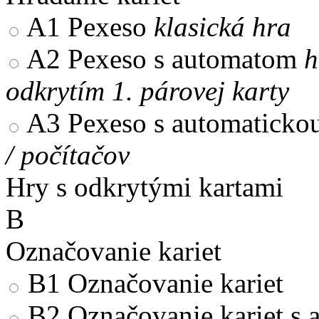
A1
Pexeso
klasická hra
A2
Pexeso s automatom
h
odkrytím 1. párovej karty
A3
Pexeso s automaticko
/ počítačov
Hry s odkrytými kartami
B
Označovanie kariet
B1
Označovanie kariet
B2
Označovanie kariet s