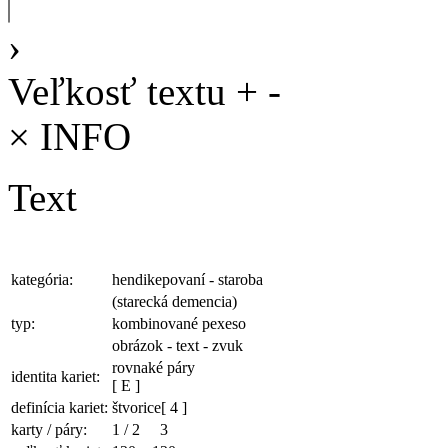
›
Veľkosť textu
+
-
×
INFO
Text
kategória:
hendikepovaní - staroba
(starecká demencia)
typ:
kombinované pexeso
obrázok - text - zvuk
rovnaké páry
identita kariet:
[ E ]
definícia kariet:
štvorice
[ 4 ]
karty / páry:
1
/
2
3