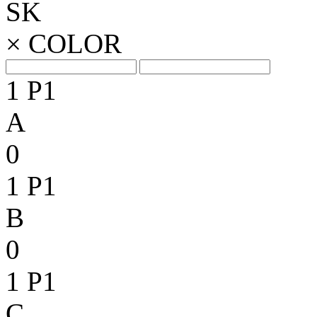
SK
×
COLOR
1
P1
A
0
1
P1
B
0
1
P1
C