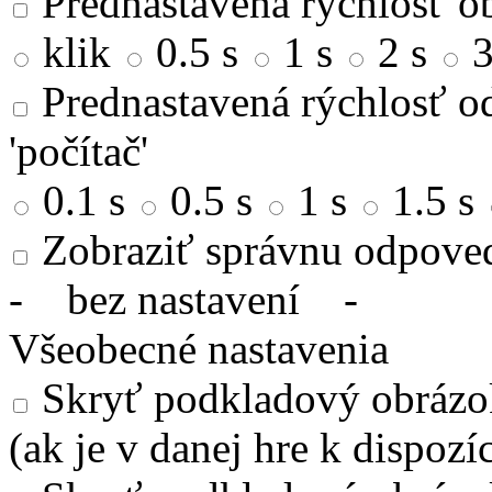
Prednastavená rýchlosť ob
klik
0.5 s
1 s
2 s
3
Prednastavená rýchlosť od
'počítač'
0.1 s
0.5 s
1 s
1.5 s
Zobraziť správnu odpove
-
bez nastavení
-
Všeobecné nastavenia
Skryť podkladový obrázok
(ak je v danej hre k dispozíc