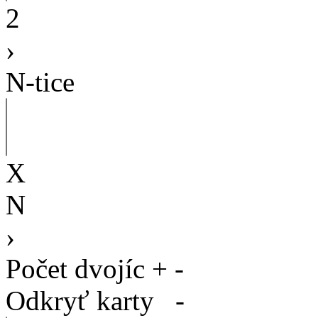
2
›
N-tice
X
N
›
Počet dvojíc
+
-
Odkryť karty
-