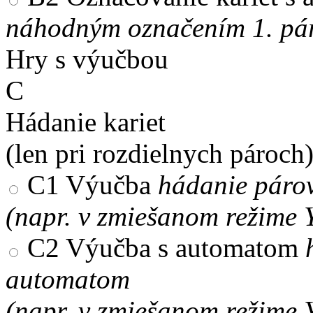
náhodným označením 1. pár
Hry s výučbou
C
Hádanie kariet
(len pri rozdielnych pároch
C1
Výučba
hádanie párov
(napr. v zmiešanom režime 
C2
Výučba s automatom
automatom
(napr. v zmiešanom režime 