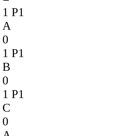
1
P1
A
0
1
P1
B
0
1
P1
C
0
A