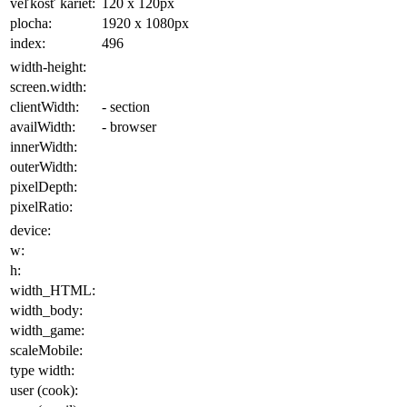
veľkosť kariet:
120 x 120
px
plocha
:
1920 x 1080
px
index:
496
width-height:
screen.width:
clientWidth:
- section
availWidth:
- browser
innerWidth:
outerWidth:
pixelDepth:
pixelRatio:
device:
w:
h:
width_HTML:
width_body:
width_game:
scaleMobile:
type width:
user (cook):