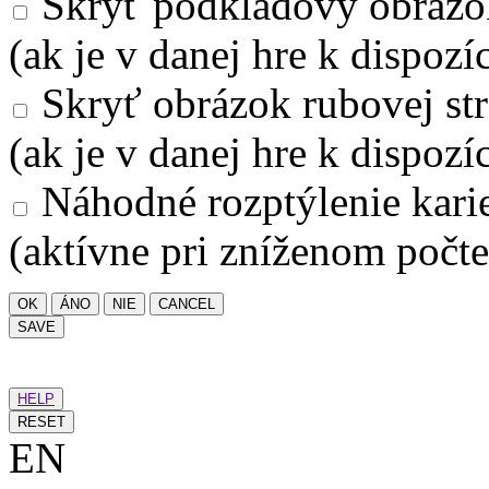
Skryť podkladový obrázo
(ak je v danej hre k dispozíc
Skryť obrázok rubovej str
(ak je v danej hre k dispozíc
Náhodné rozptýlenie kari
(aktívne pri zníženom počte
OK
ÁNO
NIE
CANCEL
SAVE
HELP
RESET
EN