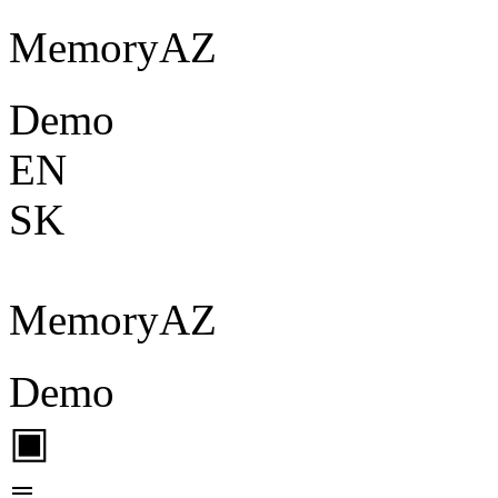
Memory
A
Z
Demo
EN
SK
Memory
A
Z
Demo
▣
