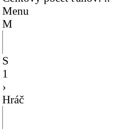
Menu
M
S
1
›
Hráč