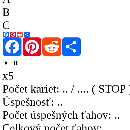
B
C
Facebook
Pinterest
Reddit
Share
Facebook
Pinterest
Reddit
Share
play_arrow
pause
x5
Počet kariet
:
..
/
..
..
( STOP 
Úspešnosť
:
..
Počet úspešných ťahov
:
..
Celkový počet ťahov
:
..