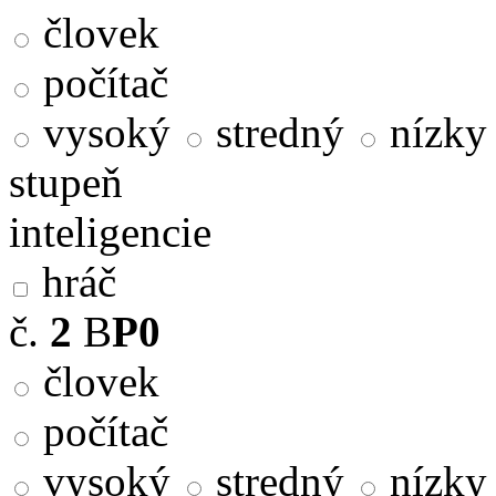
človek
počítač
vysoký
stredný
nízky
stupeň
inteligencie
hráč
č.
2
B
P0
človek
počítač
vysoký
stredný
nízky