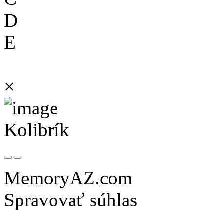
D
E
×
Kolibrík
MemoryAZ.com
Spravovať súhlas