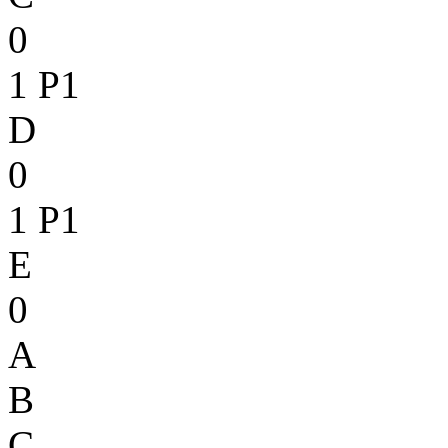
0
1
P1
D
0
1
P1
E
0
A
B
C