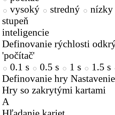
vysoký
stredný
nízky
stupeň
inteligencie
Definovanie rýchlosti odkrý
'počítač'
0.1 s
0.5 s
1 s
1.5 s
Definovanie hry
Nastavenie
Hry so zakrytými kartami
A
Hľadanie kariet