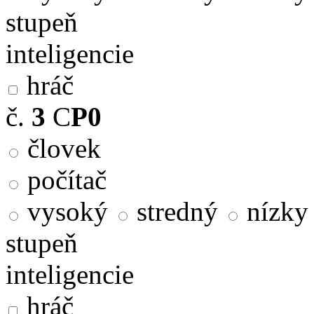
stupeň
inteligencie
hráč
č.
3
C
P0
človek
počítač
vysoký
stredný
nízky
stupeň
inteligencie
hráč