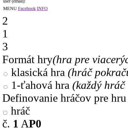
user (email):
MENU
Facebook
INFO
2
1
3
Formát hry
(hra pre viacerý
klasická hra
(hráč pokrač
1-ťahová hra
(každý hráč 
Definovanie hráčov pre hru
hráč
č.
1
A
P0