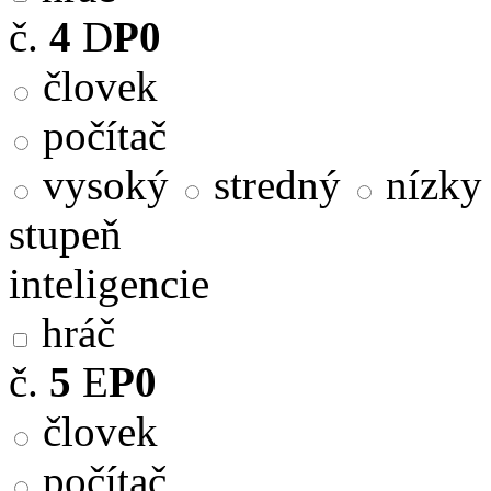
č.
4
D
P0
človek
počítač
vysoký
stredný
nízky
stupeň
inteligencie
hráč
č.
5
E
P0
človek
počítač