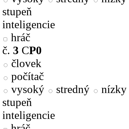
stupeň
inteligencie
hráč
č.
3
C
P0
človek
počítač
vysoký
stredný
nízky
stupeň
inteligencie
hráč