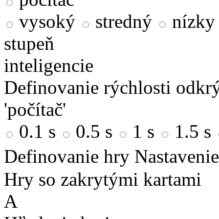
vysoký
stredný
nízky
stupeň
inteligencie
Definovanie rýchlosti odkrý
'počítač'
0.1 s
0.5 s
1 s
1.5 s
Definovanie hry
Nastavenie
Hry so zakrytými kartami
A