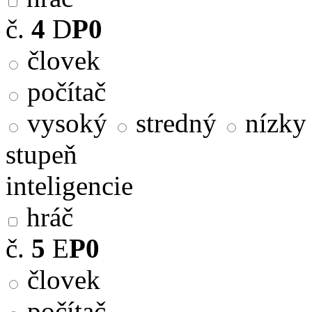
č.
4
D
P0
človek
počítač
vysoký
stredný
nízky
stupeň
inteligencie
hráč
č.
5
E
P0
človek
počítač