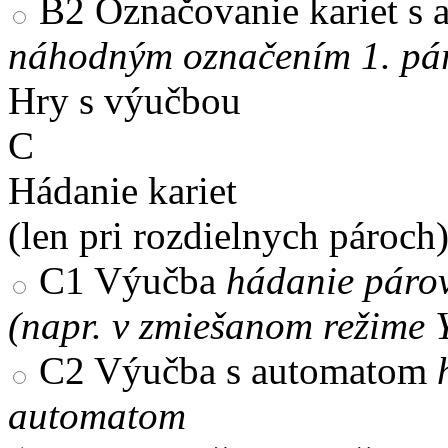
B2
Označovanie kariet s
náhodným označením 1. pár
Hry s výučbou
C
Hádanie kariet
(len pri rozdielnych pároch
C1
Výučba
hádanie párov
(napr. v zmiešanom režime 
C2
Výučba s automatom
automatom