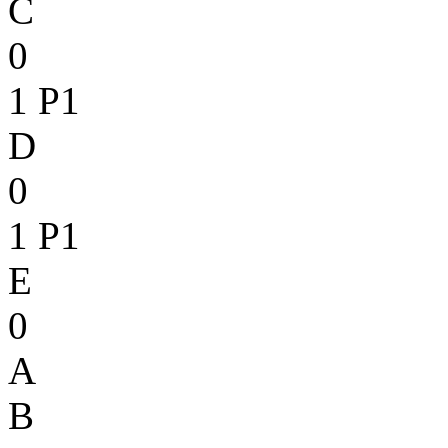
C
0
1
P1
D
0
1
P1
E
0
A
B