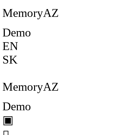
Memory
A
Z
Demo
EN
SK
Memory
A
Z
Demo
▣