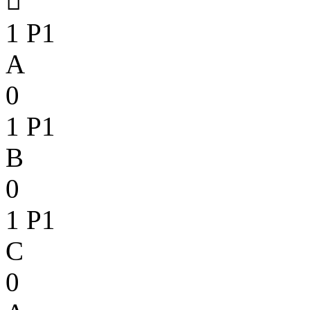

1
P1
A
0
1
P1
B
0
1
P1
C
0