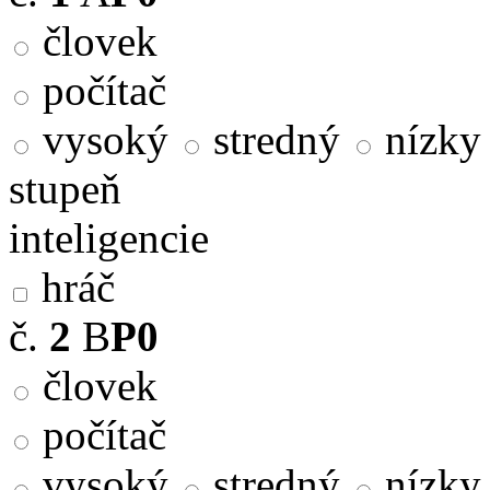
človek
počítač
vysoký
stredný
nízky
stupeň
inteligencie
hráč
č.
2
B
P0
človek
počítač
vysoký
stredný
nízky