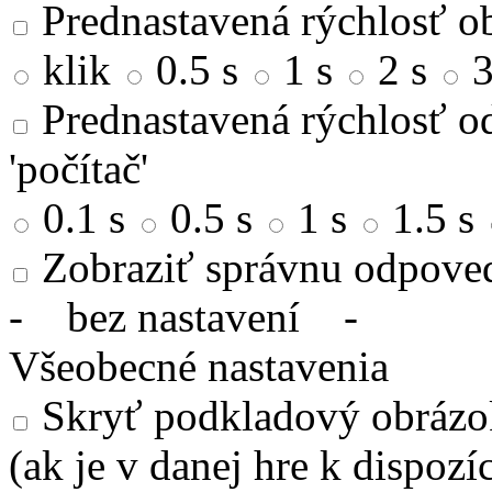
Prednastavená rýchlosť ob
klik
0.5 s
1 s
2 s
3
Prednastavená rýchlosť od
'počítač'
0.1 s
0.5 s
1 s
1.5 s
Zobraziť správnu odpove
-
bez nastavení
-
Všeobecné nastavenia
Skryť podkladový obrázok
(ak je v danej hre k dispozíc