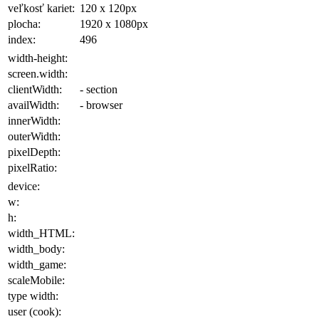
veľkosť kariet:
120 x 120
px
plocha
:
1920 x 1080
px
index:
496
width-height:
screen.width:
clientWidth:
- section
availWidth:
- browser
innerWidth:
outerWidth:
pixelDepth:
pixelRatio:
device:
w:
h:
width_HTML:
width_body:
width_game:
scaleMobile:
type width:
user (cook):