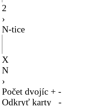
2
›
N-tice
X
N
›
Počet dvojíc
+
-
Odkryť karty
-