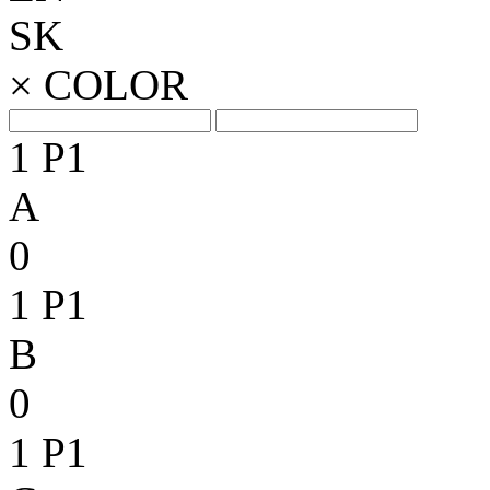
SK
×
COLOR
1
P1
A
0
1
P1
B
0
1
P1