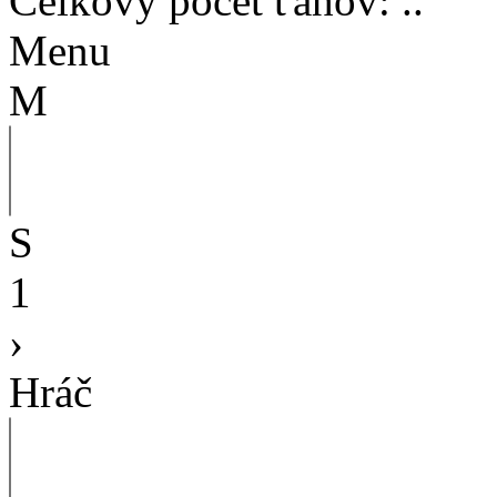
Celkový počet ťahov
:
..
Menu
M
S
1
›
Hráč