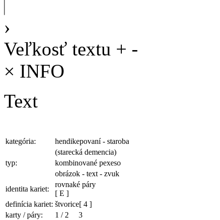
›
Veľkosť textu
+
-
×
INFO
Text
kategória:
hendikepovaní - staroba
(starecká demencia)
typ:
kombinované pexeso
obrázok - text - zvuk
rovnaké páry
identita kariet:
[ E ]
definícia kariet:
štvorice
[ 4 ]
karty / páry:
1
/
2
3