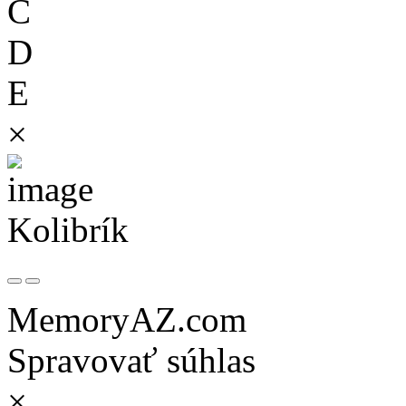
C
D
E
×
Kolibrík
MemoryAZ.com
Spravovať súhlas
×