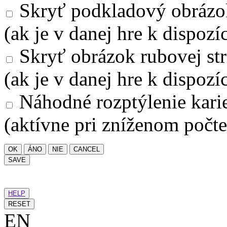
Skryť podkladový obrázo
(ak je v danej hre k dispozíc
Skryť obrázok rubovej str
(ak je v danej hre k dispozíc
Náhodné rozptýlenie kari
(aktívne pri zníženom počte
OK
ÁNO
NIE
CANCEL
SAVE
HELP
RESET
EN