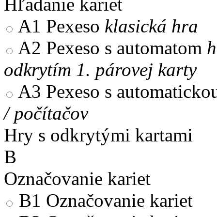
Hľadanie kariet
A1
Pexeso
klasická hra
A2
Pexeso s automatom
h
odkrytím 1. párovej karty
A3
Pexeso s automaticko
/ počítačov
Hry s odkrytými kartami
B
Označovanie kariet
B1
Označovanie kariet