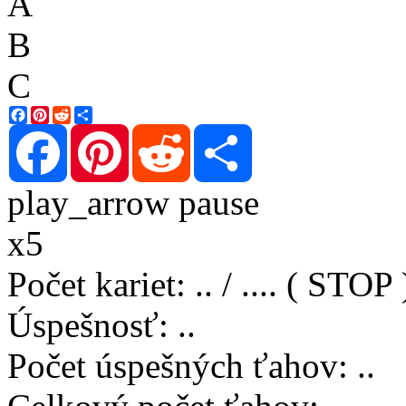
A
B
C
Facebook
Pinterest
Reddit
Share
Facebook
Pinterest
Reddit
Share
play_arrow
pause
x5
Počet kariet
:
..
/
..
..
( STOP 
Úspešnosť
:
..
Počet úspešných ťahov
:
..