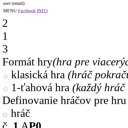
user (email):
MENU
Facebook
INFO
2
1
3
Formát hry
(hra pre viacerý
klasická hra
(hráč pokrač
1-ťahová hra
(každý hráč 
Definovanie hráčov pre hru
hráč
č.
1
A
P0