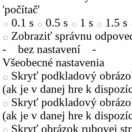
'počítač'
0.1 s
0.5 s
1 s
1.5 s
Zobraziť správnu odpove
-
bez nastavení
-
Všeobecné nastavenia
Skryť podkladový obrázok
(ak je v danej hre k dispozíc
Skryť podkladový obrázo
(ak je v danej hre k dispozíc
Skryť obrázok rubovej str