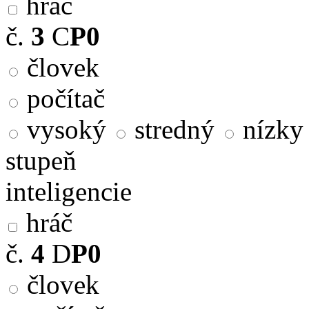
hráč
č.
3
C
P0
človek
počítač
vysoký
stredný
nízky
stupeň
inteligencie
hráč
č.
4
D
P0
človek