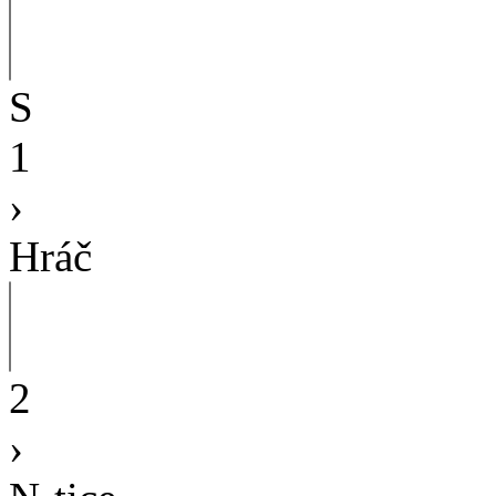
S
1
›
Hráč
2
›