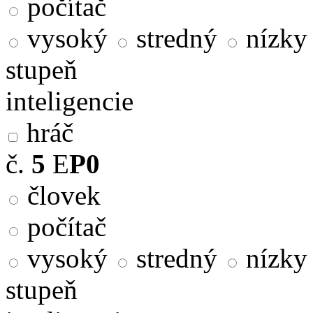
počítač
vysoký
stredný
nízky
stupeň
inteligencie
hráč
č.
5
E
P0
človek
počítač
vysoký
stredný
nízky
stupeň