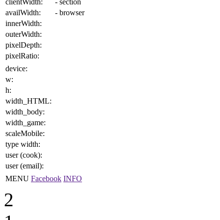
clientWidth:
- section
availWidth:
- browser
innerWidth:
outerWidth:
pixelDepth:
pixelRatio:
device:
w:
h:
width_HTML:
width_body:
width_game:
scaleMobile:
type width:
user (cook):
user (email):
MENU
Facebook
INFO
2