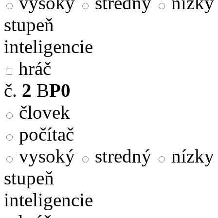
vysoký
stredný
nízky
stupeň
inteligencie
hráč
č.
2
B
P0
človek
počítač
vysoký
stredný
nízky
stupeň
inteligencie