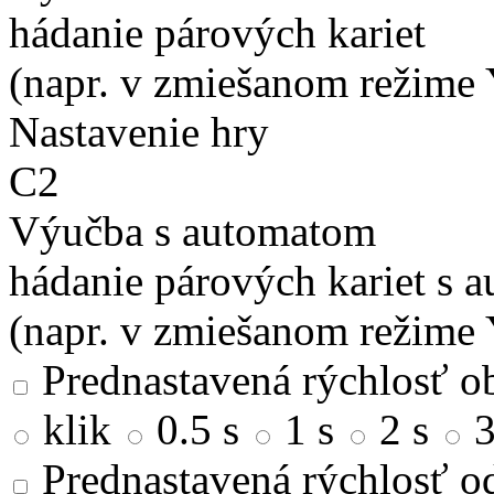
hádanie párových kariet
(napr. v zmiešanom režime 
Nastavenie hry
C2
Výučba s automatom
hádanie párových kariet s 
(napr. v zmiešanom režime 
Prednastavená rýchlosť ob
klik
0.5 s
1 s
2 s
3
Prednastavená rýchlosť od