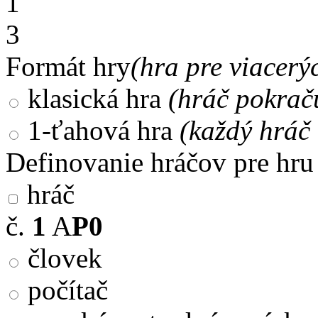
1
3
Formát hry
(hra pre viacerý
klasická hra
(hráč pokrač
1-ťahová hra
(každý hráč 
Definovanie hráčov pre hru
hráč
č.
1
A
P0
človek
počítač