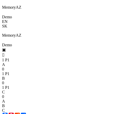
Memory
A
Z
Demo
EN
SK
Memory
A
Z
Demo
▣

1
P1
A
0
1
P1
B
0
1
P1
C
0
A
B
C