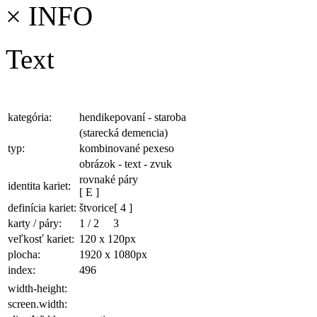
×
INFO
Text
kategória:
hendikepovaní - staroba
(starecká demencia)
typ:
kombinované pexeso
obrázok - text - zvuk
rovnaké páry
identita kariet:
[ E ]
definícia kariet:
štvorice
[ 4 ]
karty / páry:
1
/
2
3
veľkosť kariet:
120 x 120
px
plocha
:
1920 x 1080
px
index:
496
width-height:
screen.width: