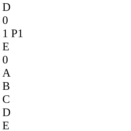
D
0
1
P1
E
0
A
B
C
D
E