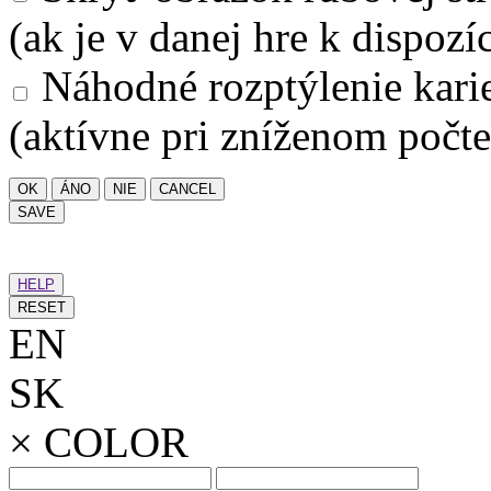
(ak je v danej hre k dispozíc
Náhodné rozptýlenie kari
(aktívne pri zníženom počte
OK
ÁNO
NIE
CANCEL
SAVE
HELP
RESET
EN
SK
×
COLOR