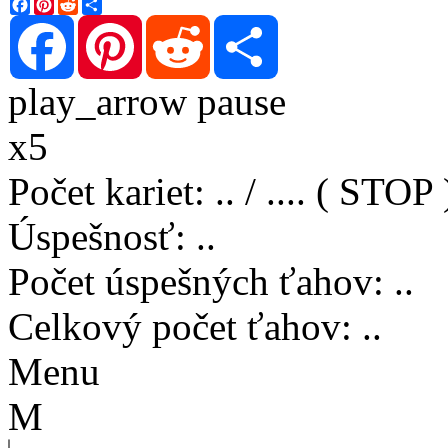
Facebook
Pinterest
Reddit
Share
Facebook
Pinterest
Reddit
Share
play_arrow
pause
x5
Počet kariet
:
..
/
..
..
( STOP 
Úspešnosť
:
..
Počet úspešných ťahov
:
..
Celkový počet ťahov
:
..
Menu
M