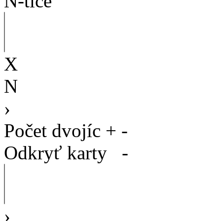
N-tice
X
N
›
Počet dvojíc
+
-
Odkryť karty
-
›