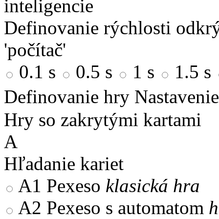
inteligencie
Definovanie rýchlosti odkrý
'počítač'
0.1 s
0.5 s
1 s
1.5 s
Definovanie hry
Nastavenie
Hry so zakrytými kartami
A
Hľadanie kariet
A1
Pexeso
klasická hra
A2
Pexeso s automatom
h