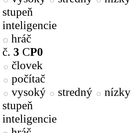
stupeň
inteligencie
hráč
č.
3
C
P0
človek
počítač
vysoký
stredný
nízky
stupeň
inteligencie
hráč