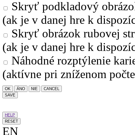
Skryť podkladový obrázo
(ak je v danej hre k dispozíc
Skryť obrázok rubovej str
(ak je v danej hre k dispozíc
Náhodné rozptýlenie kari
(aktívne pri zníženom počte
OK
ÁNO
NIE
CANCEL
SAVE
HELP
RESET
EN