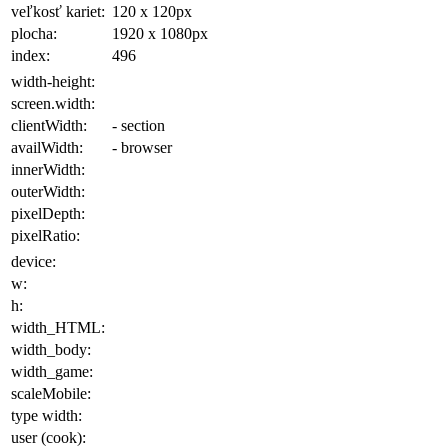
veľkosť kariet:
120 x 120
px
plocha
:
1920 x 1080
px
index:
496
width-height:
screen.width:
clientWidth:
- section
availWidth:
- browser
innerWidth:
outerWidth:
pixelDepth:
pixelRatio:
device:
w:
h:
width_HTML:
width_body:
width_game:
scaleMobile:
type width:
user (cook):