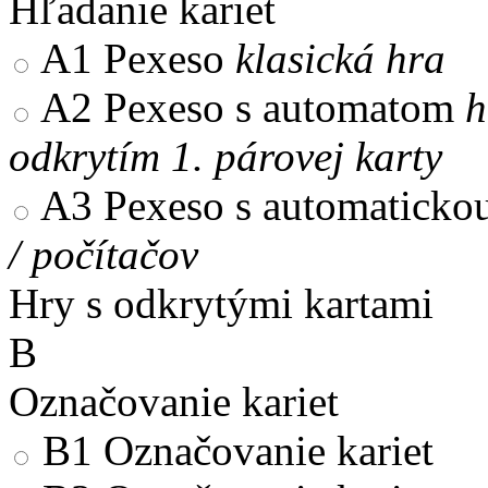
Hľadanie kariet
A1
Pexeso
klasická hra
A2
Pexeso s automatom
h
odkrytím 1. párovej karty
A3
Pexeso s automaticko
/ počítačov
Hry s odkrytými kartami
B
Označovanie kariet
B1
Označovanie kariet