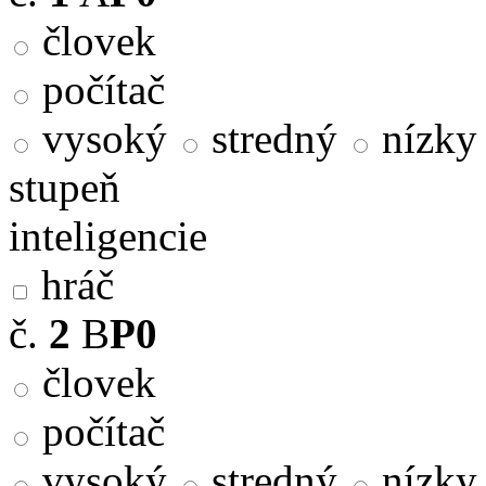
človek
počítač
vysoký
stredný
nízky
stupeň
inteligencie
hráč
č.
2
B
P0
človek
počítač
vysoký
stredný
nízky