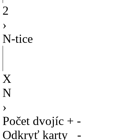
2
›
N-tice
X
N
›
Počet dvojíc
+
-
Odkryť karty
-