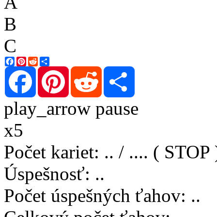
A
B
C
Facebook
Pinterest
Reddit
Share
Facebook
Pinterest
Reddit
Share
play_arrow
pause
x5
Počet kariet
:
..
/
..
..
( STOP 
Úspešnosť
:
..
Počet úspešných ťahov
:
..