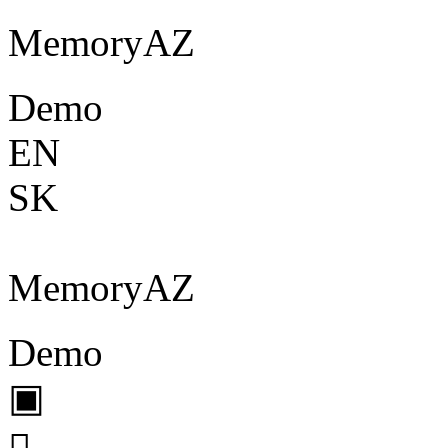
Memory
A
Z
Demo
EN
SK
Memory
A
Z
Demo
▣