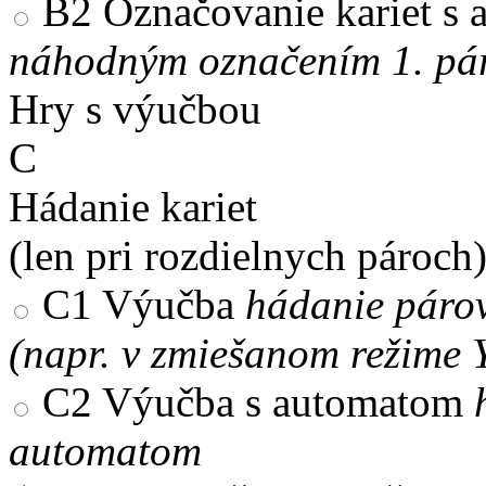
B2
Označovanie kariet s
náhodným označením 1. pár
Hry s výučbou
C
Hádanie kariet
(len pri rozdielnych pároch
C1
Výučba
hádanie párov
(napr. v zmiešanom režime 
C2
Výučba s automatom
automatom