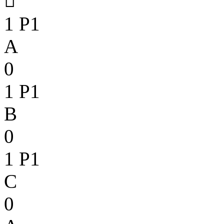

1
P1
A
0
1
P1
B
0
1
P1
C
0