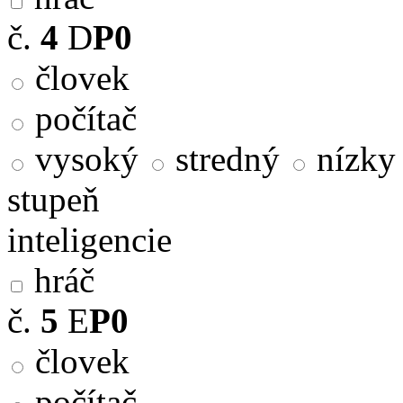
č.
4
D
P0
človek
počítač
vysoký
stredný
nízky
stupeň
inteligencie
hráč
č.
5
E
P0
človek
počítač