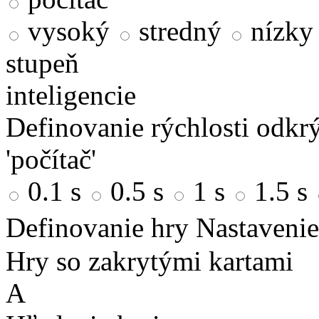
vysoký
stredný
nízky
stupeň
inteligencie
Definovanie rýchlosti odkrý
'počítač'
0.1 s
0.5 s
1 s
1.5 s
Definovanie hry
Nastavenie
Hry so zakrytými kartami
A