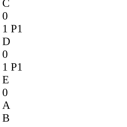
C
0
1
P1
D
0
1
P1
E
0
A
B