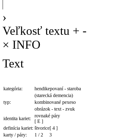
›
Veľkosť textu
+
-
×
INFO
Text
kategória:
hendikepovaní - staroba
(starecká demencia)
typ:
kombinované pexeso
obrázok - text - zvuk
rovnaké páry
identita kariet:
[ E ]
definícia kariet:
štvorice
[ 4 ]
karty / páry:
1
/
2
3