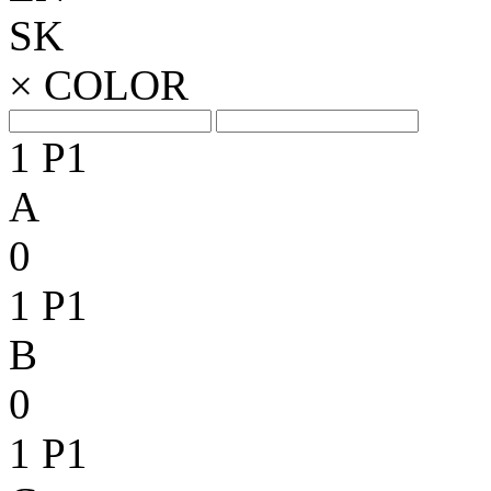
SK
×
COLOR
1
P1
A
0
1
P1
B
0
1
P1