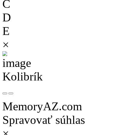
C
D
E
×
Kolibrík
MemoryAZ.com
Spravovať súhlas
×