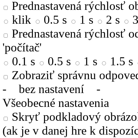
Prednastavená rýchlosť ob
klik
0.5 s
1 s
2 s
3
Prednastavená rýchlosť od
'počítač'
0.1 s
0.5 s
1 s
1.5 s
Zobraziť správnu odpove
-
bez nastavení
-
Všeobecné nastavenia
Skryť podkladový obrázok
(ak je v danej hre k dispozíc