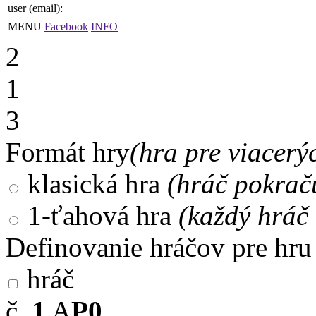
user (email):
MENU
Facebook
INFO
2
1
3
Formát hry
(hra pre viacerý
klasická hra
(hráč pokrač
1-ťahová hra
(každý hráč 
Definovanie hráčov pre hru
hráč
č.
1
A
P0