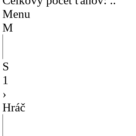
Celkový počet ťahov
:
..
Menu
M
S
1
›
Hráč