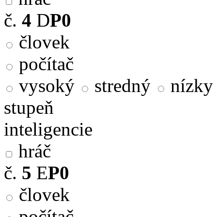
č.
4
D
P0
človek
počítač
vysoký
stredný
nízky
stupeň
inteligencie
hráč
č.
5
E
P0
človek
počítač