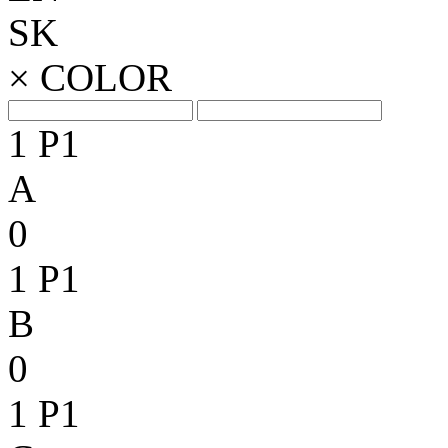
SK
×
COLOR
1
P1
A
0
1
P1
B
0
1
P1