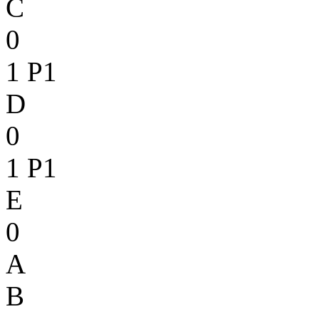
C
0
1
P1
D
0
1
P1
E
0
A
B