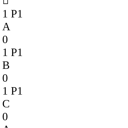

1
P1
A
0
1
P1
B
0
1
P1
C
0