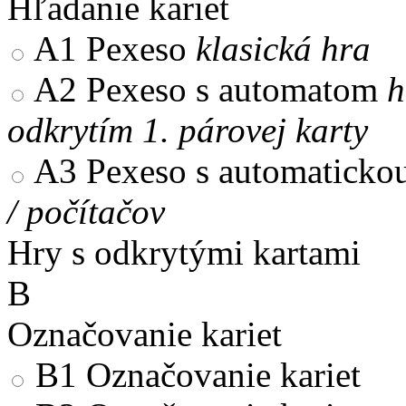
Hľadanie kariet
A1
Pexeso
klasická hra
A2
Pexeso s automatom
h
odkrytím 1. párovej karty
A3
Pexeso s automaticko
/ počítačov
Hry s odkrytými kartami
B
Označovanie kariet
B1
Označovanie kariet