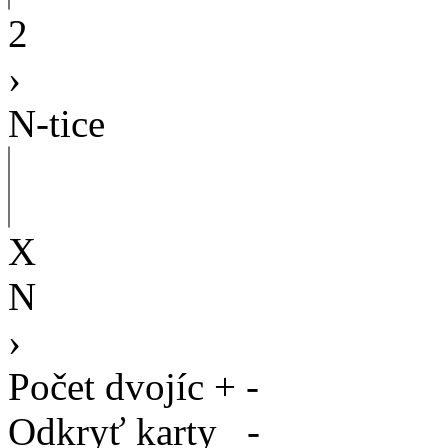
2
›
N-tice
X
N
›
Počet dvojíc
+
-
Odkryť karty
-