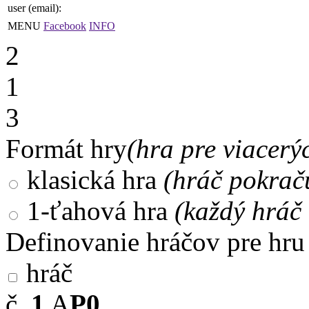
user (email):
MENU
Facebook
INFO
2
1
3
Formát hry
(hra pre viacerý
klasická hra
(hráč pokrač
1-ťahová hra
(každý hráč 
Definovanie hráčov pre hru
hráč
č.
1
A
P0