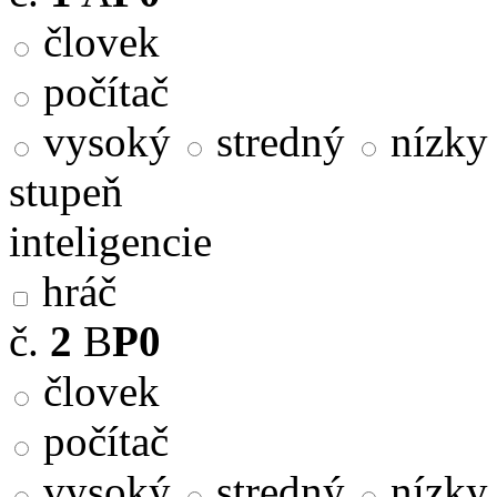
človek
počítač
vysoký
stredný
nízky
stupeň
inteligencie
hráč
č.
2
B
P0
človek
počítač
vysoký
stredný
nízky