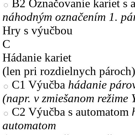
B2
Označovanie kariet s
náhodným označením 1. pár
Hry s výučbou
C
Hádanie kariet
(len pri rozdielnych pároch
C1
Výučba
hádanie párov
(napr. v zmiešanom režime 
C2
Výučba s automatom
automatom