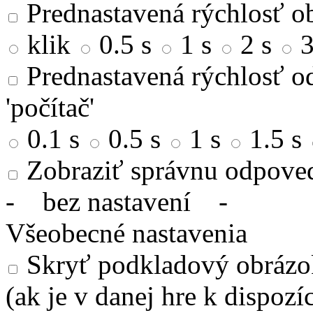
Prednastavená rýchlosť ob
klik
0.5 s
1 s
2 s
3
Prednastavená rýchlosť od
'počítač'
0.1 s
0.5 s
1 s
1.5 s
Zobraziť správnu odpove
-
bez nastavení
-
Všeobecné nastavenia
Skryť podkladový obrázok
(ak je v danej hre k dispozíc