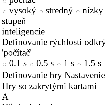
vysoký
stredný
nízky
stupeň
inteligencie
Definovanie rýchlosti odkrý
'počítač'
0.1 s
0.5 s
1 s
1.5 s
Definovanie hry
Nastavenie
Hry so zakrytými kartami
A