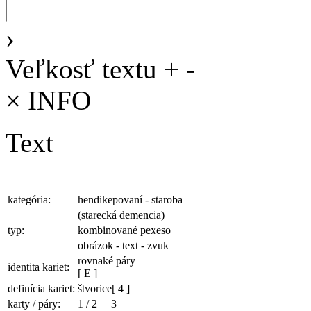
›
Veľkosť textu
+
-
×
INFO
Text
kategória:
hendikepovaní - staroba
(starecká demencia)
typ:
kombinované pexeso
obrázok - text - zvuk
rovnaké páry
identita kariet:
[ E ]
definícia kariet:
štvorice
[ 4 ]
karty / páry:
1
/
2
3