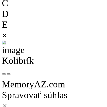
C
D
E
×
Kolibrík
MemoryAZ.com
Spravovať súhlas
×