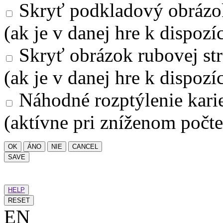
Skryť podkladový obrázo
(ak je v danej hre k dispozíc
Skryť obrázok rubovej str
(ak je v danej hre k dispozíc
Náhodné rozptýlenie kari
(aktívne pri zníženom počte
OK
ÁNO
NIE
CANCEL
SAVE
HELP
RESET
EN