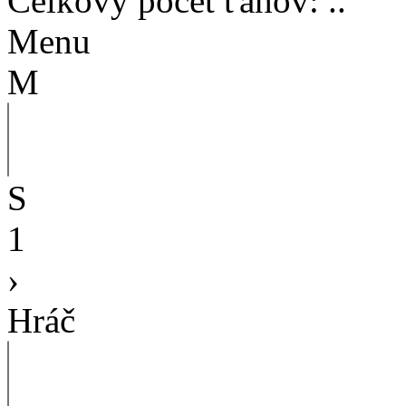
Celkový počet ťahov
:
..
Menu
M
S
1
›
Hráč