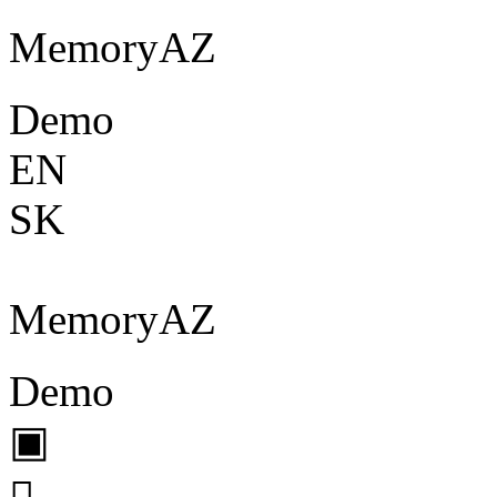
Memory
A
Z
Demo
EN
SK
Memory
A
Z
Demo
▣