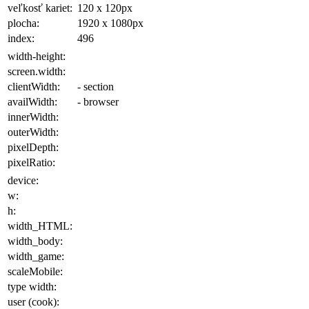
veľkosť kariet:
120 x 120
px
plocha
:
1920 x 1080
px
index:
496
width-height:
screen.width:
clientWidth:
- section
availWidth:
- browser
innerWidth:
outerWidth:
pixelDepth:
pixelRatio:
device:
w:
h:
width_HTML:
width_body:
width_game:
scaleMobile:
type width:
user (cook):