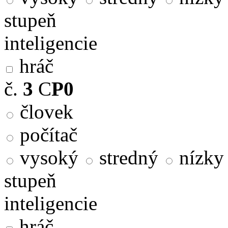
stupeň
inteligencie
hráč
č.
3
C
P0
človek
počítač
vysoký
stredný
nízky
stupeň
inteligencie
hráč