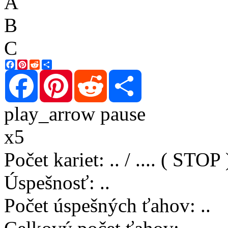
A
B
C
Facebook
Pinterest
Reddit
Share
Facebook
Pinterest
Reddit
Share
play_arrow
pause
x5
Počet kariet
:
..
/
..
..
( STOP 
Úspešnosť
:
..
Počet úspešných ťahov
:
..