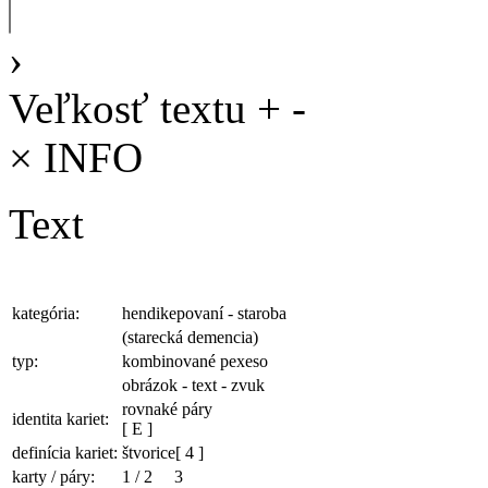
›
Veľkosť textu
+
-
×
INFO
Text
kategória:
hendikepovaní - staroba
(starecká demencia)
typ:
kombinované pexeso
obrázok - text - zvuk
rovnaké páry
identita kariet:
[ E ]
definícia kariet:
štvorice
[ 4 ]
karty / páry:
1
/
2
3