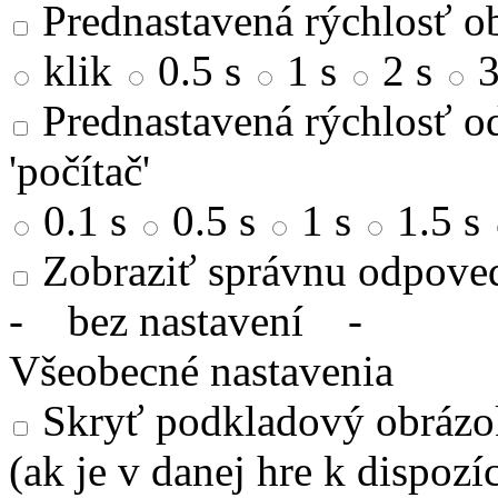
Prednastavená rýchlosť ob
klik
0.5 s
1 s
2 s
3
Prednastavená rýchlosť od
'počítač'
0.1 s
0.5 s
1 s
1.5 s
Zobraziť správnu odpove
-
bez nastavení
-
Všeobecné nastavenia
Skryť podkladový obrázok
(ak je v danej hre k dispozíc