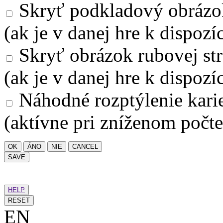
Skryť podkladový obrázo
(ak je v danej hre k dispozíc
Skryť obrázok rubovej str
(ak je v danej hre k dispozíc
Náhodné rozptýlenie kari
(aktívne pri zníženom počte
OK
ÁNO
NIE
CANCEL
SAVE
HELP
RESET
EN