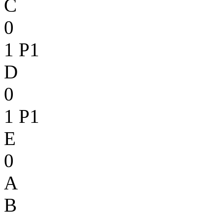
C
0
1
P1
D
0
1
P1
E
0
A
B