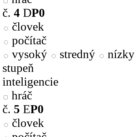
č.
4
D
P0
človek
počítač
vysoký
stredný
nízky
stupeň
inteligencie
hráč
č.
5
E
P0
človek
počítač