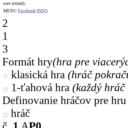
user (email):
MENU
Facebook
INFO
2
1
3
Formát hry
(hra pre viacerý
klasická hra
(hráč pokrač
1-ťahová hra
(každý hráč 
Definovanie hráčov pre hru
hráč
č.
1
A
P0