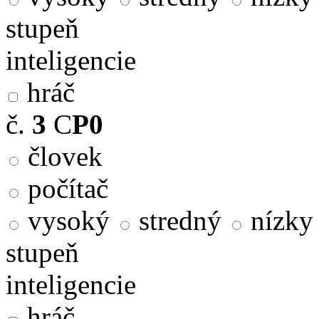
stupeň
inteligencie
hráč
č.
3
C
P0
človek
počítač
vysoký
stredný
nízky
stupeň
inteligencie
hráč