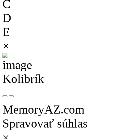
C
D
E
×
Kolibrík
MemoryAZ.com
Spravovať súhlas
×