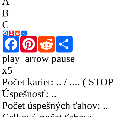
A
B
C
Facebook
Pinterest
Reddit
Share
Facebook
Pinterest
Reddit
Share
play_arrow
pause
x5
Počet kariet
:
..
/
..
..
( STOP 
Úspešnosť
:
..
Počet úspešných ťahov
:
..