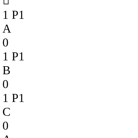

1
P1
A
0
1
P1
B
0
1
P1
C
0