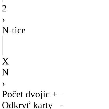
2
›
N-tice
X
N
›
Počet dvojíc
+
-
Odkryť karty
-