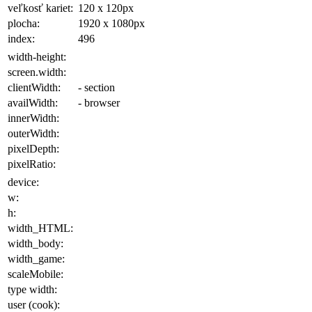
veľkosť kariet:
120 x 120
px
plocha
:
1920 x 1080
px
index:
496
width-height:
screen.width:
clientWidth:
- section
availWidth:
- browser
innerWidth:
outerWidth:
pixelDepth:
pixelRatio:
device:
w:
h:
width_HTML:
width_body:
width_game:
scaleMobile:
type width:
user (cook):