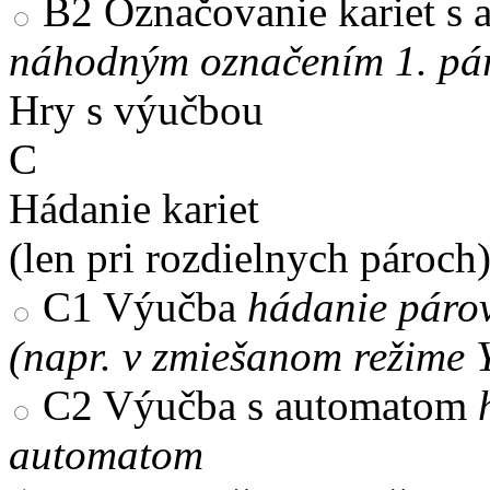
B2
Označovanie kariet s
náhodným označením 1. pár
Hry s výučbou
C
Hádanie kariet
(len pri rozdielnych pároch
C1
Výučba
hádanie párov
(napr. v zmiešanom režime 
C2
Výučba s automatom
automatom