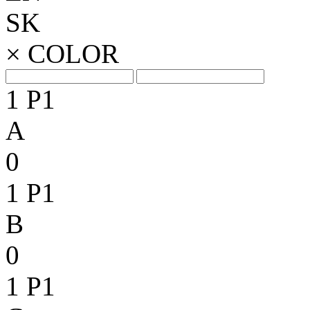
SK
×
COLOR
1
P1
A
0
1
P1
B
0
1
P1