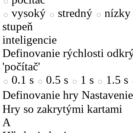
vysoký
stredný
nízky
stupeň
inteligencie
Definovanie rýchlosti odkrý
'počítač'
0.1 s
0.5 s
1 s
1.5 s
Definovanie hry
Nastavenie
Hry so zakrytými kartami
A