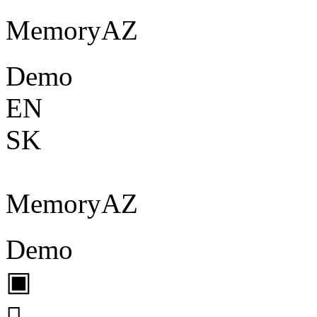
Memory
A
Z
Demo
EN
SK
Memory
A
Z
Demo
▣