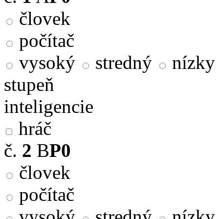
človek
počítač
vysoký
stredný
nízky
stupeň
inteligencie
hráč
č.
2
B
P0
človek
počítač
vysoký
stredný
nízky