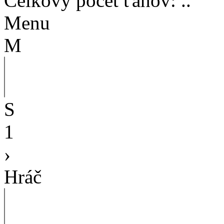
Celkový počet ťahov
:
..
Menu
M
S
1
›
Hráč