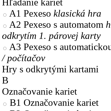
Hľadanie kariet
A1
Pexeso
klasická hra
A2
Pexeso s automatom
h
odkrytím 1. párovej karty
A3
Pexeso s automaticko
/ počítačov
Hry s odkrytými kartami
B
Označovanie kariet
B1
Označovanie kariet