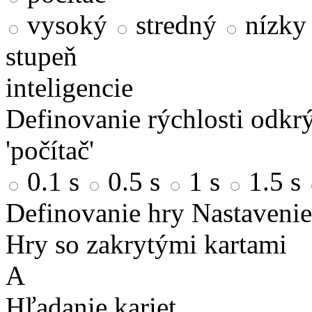
vysoký
stredný
nízky
stupeň
inteligencie
Definovanie rýchlosti odkrý
'počítač'
0.1 s
0.5 s
1 s
1.5 s
Definovanie hry
Nastavenie
Hry so zakrytými kartami
A
Hľadanie kariet