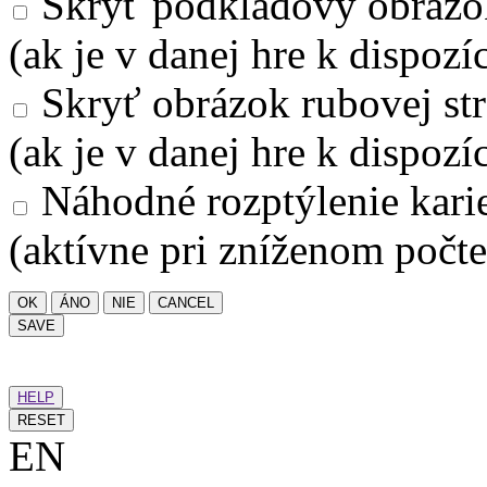
Skryť podkladový obrázo
(ak je v danej hre k dispozíc
Skryť obrázok rubovej str
(ak je v danej hre k dispozíc
Náhodné rozptýlenie kari
(aktívne pri zníženom počte
OK
ÁNO
NIE
CANCEL
SAVE
HELP
RESET
EN