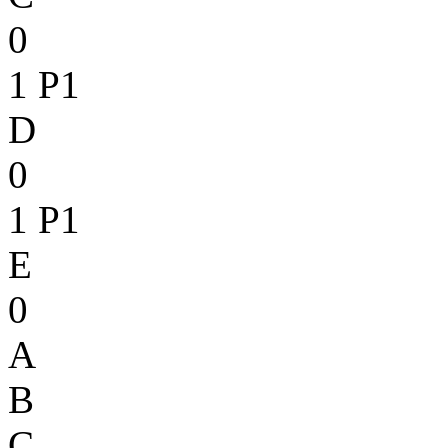
0
1
P1
D
0
1
P1
E
0
A
B
C