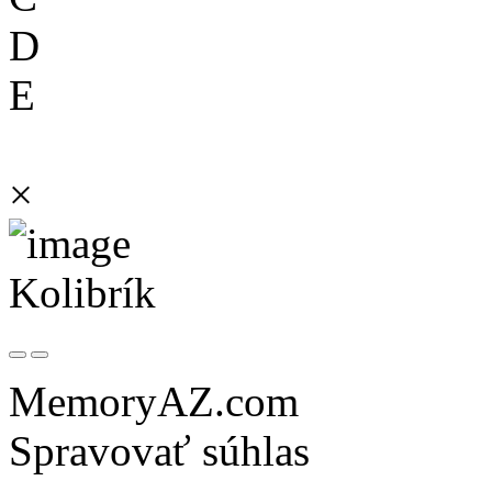
D
E
×
Kolibrík
MemoryAZ.com
Spravovať súhlas