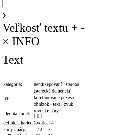
›
Veľkosť textu
+
-
×
INFO
Text
kategória:
hendikepovaní - staroba
(starecká demencia)
typ:
kombinované pexeso
obrázok - text - zvuk
rovnaké páry
identita kariet:
[ E ]
definícia kariet:
štvorice
[ 4 ]
karty / páry:
1
/
2
3