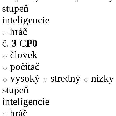
stupeň
inteligencie
hráč
č.
3
C
P0
človek
počítač
vysoký
stredný
nízky
stupeň
inteligencie
hráč