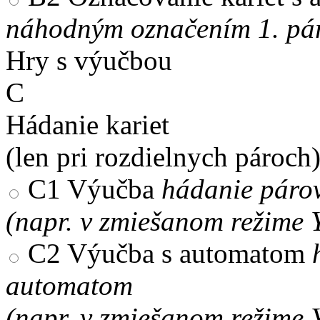
náhodným označením 1. pár
Hry s výučbou
C
Hádanie kariet
(len pri rozdielnych pároch
C1
Výučba
hádanie párov
(napr. v zmiešanom režime 
C2
Výučba s automatom
automatom
(napr. v zmiešanom režime 