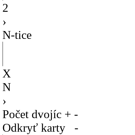
2
›
N-tice
X
N
›
Počet dvojíc
+
-
Odkryť karty
-