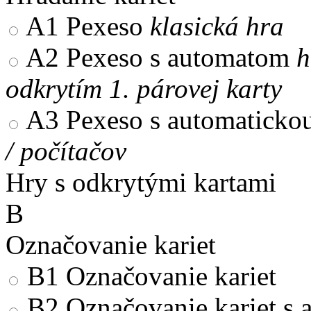
A1
Pexeso
klasická hra
A2
Pexeso s automatom
h
odkrytím 1. párovej karty
A3
Pexeso s automaticko
/ počítačov
Hry s odkrytými kartami
B
Označovanie kariet
B1
Označovanie kariet
B2
Označovanie kariet s