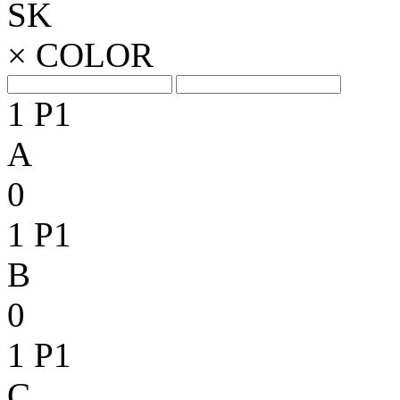
SK
×
COLOR
1
P1
A
0
1
P1
B
0
1
P1
C