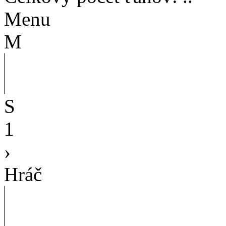
Menu
M
S
1
›
Hráč