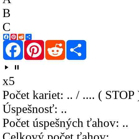
B
C
Facebook
Pinterest
Reddit
Share
Facebook
Pinterest
Reddit
Share
play_arrow
pause
x5
Počet kariet
:
..
/
..
..
( STOP 
Úspešnosť
:
..
Počet úspešných ťahov
:
..
Celkový počet ťahov
:
..