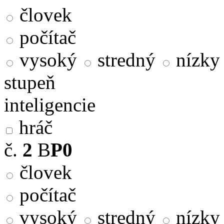
človek
počítač
vysoký
stredný
nízky
stupeň
inteligencie
hráč
č.
2
B
P0
človek
počítač
vysoký
stredný
nízky