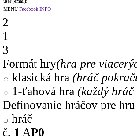
user (email):
MENU
Facebook
INFO
2
1
3
Formát hry
(hra pre viacerý
klasická hra
(hráč pokrač
1-ťahová hra
(každý hráč 
Definovanie hráčov pre hru
hráč
č.
1
A
P0