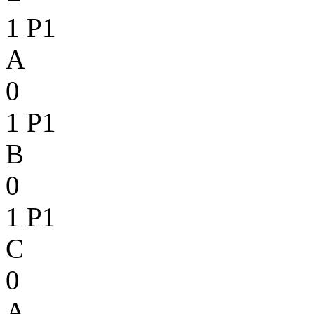
1
P1
A
0
1
P1
B
0
1
P1
C
0
A