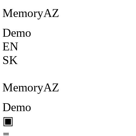
Memory
A
Z
Demo
EN
SK
Memory
A
Z
Demo
▣
