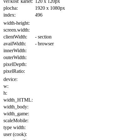
veľkosť kariet:
120 x 120
px
plocha
:
1920 x 1080
px
index:
496
width-height:
screen.width:
clientWidth:
- section
availWidth:
- browser
innerWidth:
outerWidth:
pixelDepth:
pixelRatio:
device:
w:
h:
width_HTML:
width_body:
width_game:
scaleMobile:
type width:
user (cook):