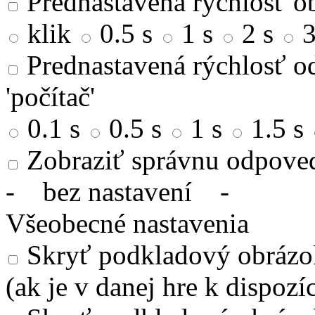
Prednastavená rýchlosť ob
klik
0.5 s
1 s
2 s
3
Prednastavená rýchlosť od
'počítač'
0.1 s
0.5 s
1 s
1.5 s
Zobraziť správnu odpove
-
bez nastavení
-
Všeobecné nastavenia
Skryť podkladový obrázok
(ak je v danej hre k dispozíc