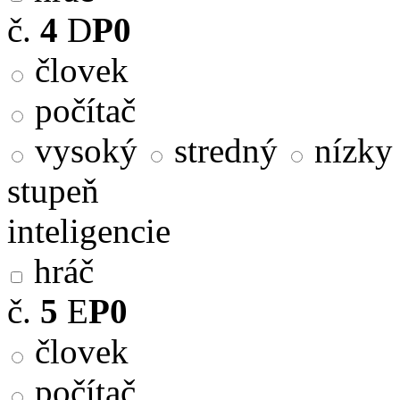
č.
4
D
P0
človek
počítač
vysoký
stredný
nízky
stupeň
inteligencie
hráč
č.
5
E
P0
človek
počítač