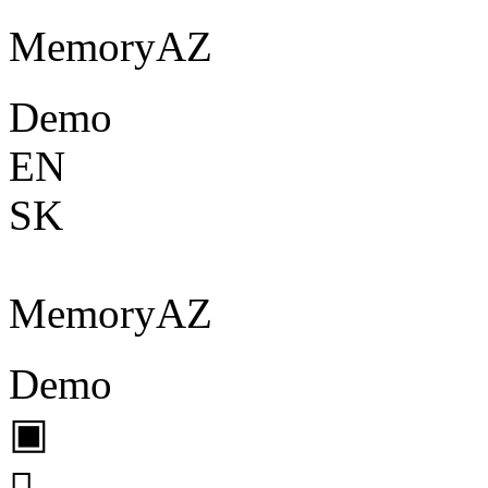
Memory
A
Z
Demo
EN
SK
Memory
A
Z
Demo
▣