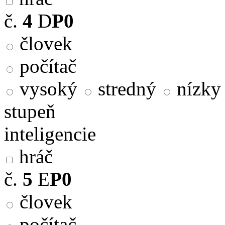
č.
4
D
P0
človek
počítač
vysoký
stredný
nízky
stupeň
inteligencie
hráč
č.
5
E
P0
človek
počítač