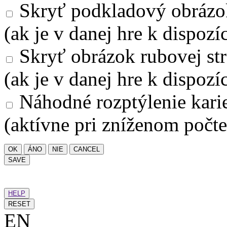
Skryť podkladový obrázo
(ak je v danej hre k dispozíc
Skryť obrázok rubovej str
(ak je v danej hre k dispozíc
Náhodné rozptýlenie kari
(aktívne pri zníženom počte
OK
ÁNO
NIE
CANCEL
SAVE
HELP
RESET
EN