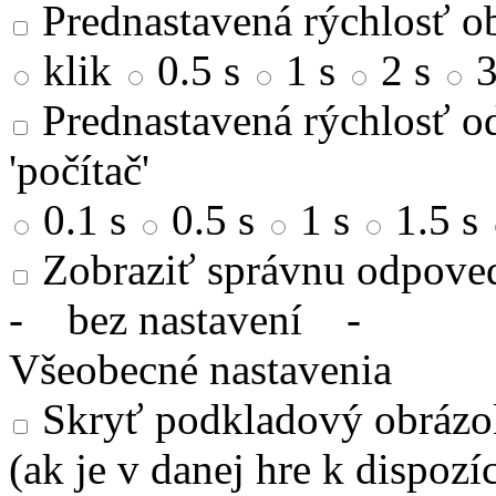
Prednastavená rýchlosť ob
klik
0.5 s
1 s
2 s
3
Prednastavená rýchlosť od
'počítač'
0.1 s
0.5 s
1 s
1.5 s
Zobraziť správnu odpove
-
bez nastavení
-
Všeobecné nastavenia
Skryť podkladový obrázok
(ak je v danej hre k dispozíc