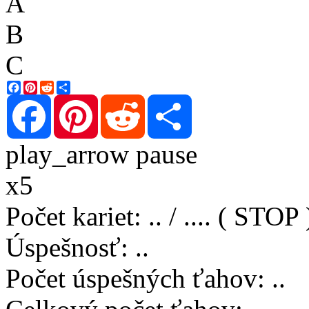
A
B
C
Facebook
Pinterest
Reddit
Share
Facebook
Pinterest
Reddit
Share
play_arrow
pause
x5
Počet kariet
:
..
/
..
..
( STOP 
Úspešnosť
:
..
Počet úspešných ťahov
:
..