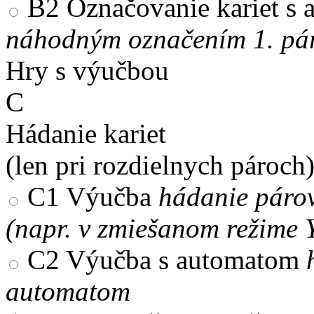
B2
Označovanie kariet s
náhodným označením 1. pár
Hry s výučbou
C
Hádanie kariet
(len pri rozdielnych pároch
C1
Výučba
hádanie párov
(napr. v zmiešanom režime 
C2
Výučba s automatom
automatom