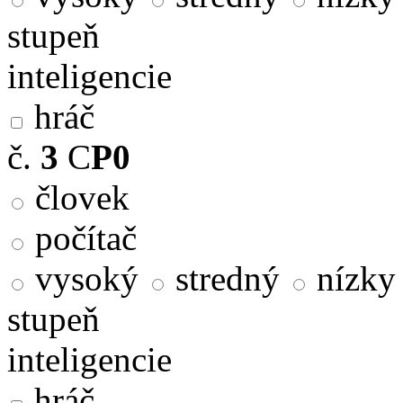
stupeň
inteligencie
hráč
č.
3
C
P0
človek
počítač
vysoký
stredný
nízky
stupeň
inteligencie
hráč