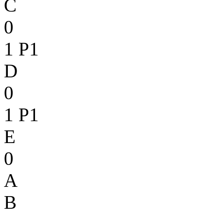
C
0
1
P1
D
0
1
P1
E
0
A
B