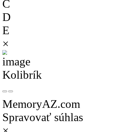
C
D
E
×
Kolibrík
MemoryAZ.com
Spravovať súhlas
×