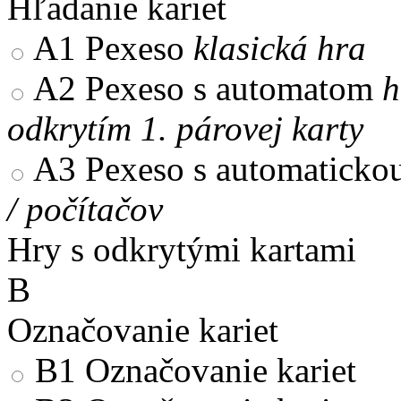
Hľadanie kariet
A1
Pexeso
klasická hra
A2
Pexeso s automatom
h
odkrytím 1. párovej karty
A3
Pexeso s automaticko
/ počítačov
Hry s odkrytými kartami
B
Označovanie kariet
B1
Označovanie kariet