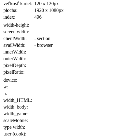
veľkosť kariet:
120 x 120
px
plocha
:
1920 x 1080
px
index:
496
width-height:
screen.width:
clientWidth:
- section
availWidth:
- browser
innerWidth:
outerWidth:
pixelDepth:
pixelRatio:
device:
w:
h:
width_HTML:
width_body:
width_game:
scaleMobile:
type width:
user (cook):