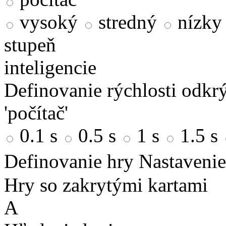
vysoký
stredný
nízky
stupeň
inteligencie
Definovanie rýchlosti odkrý
'počítač'
0.1 s
0.5 s
1 s
1.5 s
Definovanie hry
Nastavenie
Hry so zakrytými kartami
A