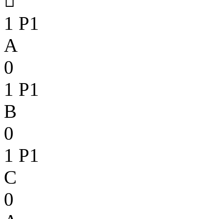

1
P1
A
0
1
P1
B
0
1
P1
C
0