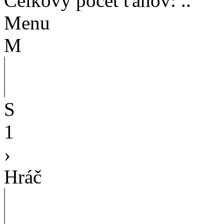
Celkový počet ťahov
:
..
Menu
M
S
1
›
Hráč