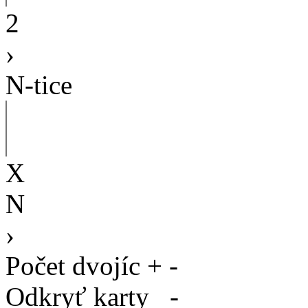
2
›
N-tice
X
N
›
Počet dvojíc
+
-
Odkryť karty
-