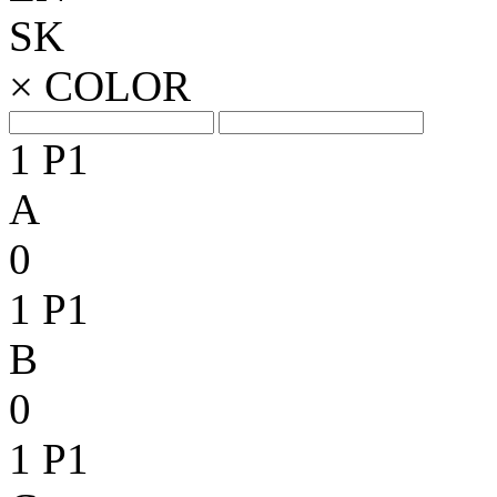
SK
×
COLOR
1
P1
A
0
1
P1
B
0
1
P1