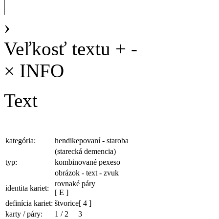
›
Veľkosť textu
+
-
×
INFO
Text
kategória:
hendikepovaní - staroba
(starecká demencia)
typ:
kombinované pexeso
obrázok - text - zvuk
rovnaké páry
identita kariet:
[ E ]
definícia kariet:
štvorice
[ 4 ]
karty / páry:
1
/
2
3