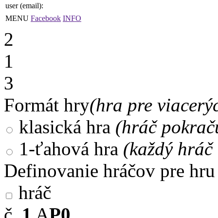
user (email):
MENU
Facebook
INFO
2
1
3
Formát hry
(hra pre viacerý
klasická hra
(hráč pokrač
1-ťahová hra
(každý hráč 
Definovanie hráčov pre hru
hráč
č.
1
A
P0