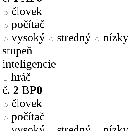
človek
počítač
vysoký
stredný
nízky
stupeň
inteligencie
hráč
č.
2
B
P0
človek
počítač
vysoký
stredný
nízky