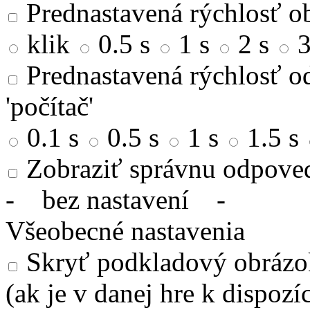
Prednastavená rýchlosť ob
klik
0.5 s
1 s
2 s
3
Prednastavená rýchlosť od
'počítač'
0.1 s
0.5 s
1 s
1.5 s
Zobraziť správnu odpove
-
bez nastavení
-
Všeobecné nastavenia
Skryť podkladový obrázok
(ak je v danej hre k dispozíc