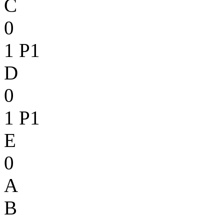
C
0
1
P1
D
0
1
P1
E
0
A
B