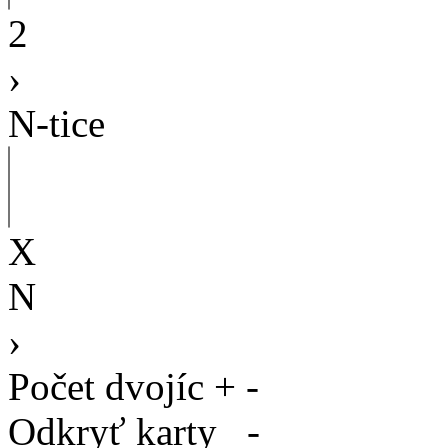
2
›
N-tice
X
N
›
Počet dvojíc
+
-
Odkryť karty
-