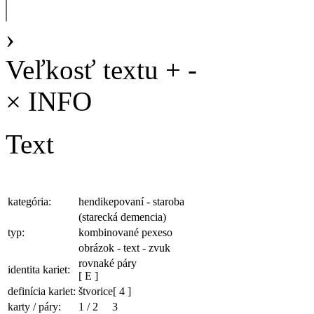
›
Veľkosť textu
+
-
×
INFO
Text
kategória:
hendikepovaní - staroba
(starecká demencia)
typ:
kombinované pexeso
obrázok - text - zvuk
rovnaké páry
identita kariet:
[ E ]
definícia kariet:
štvorice
[ 4 ]
karty / páry:
1
/
2
3