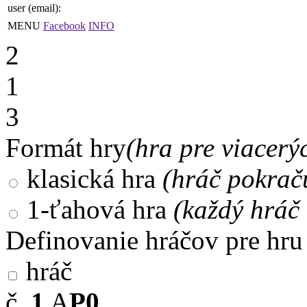
user (email):
MENU
Facebook
INFO
2
1
3
Formát hry
(hra pre viacerý
klasická hra
(hráč pokrač
1-ťahová hra
(každý hráč 
Definovanie hráčov pre hru
hráč
č.
1
A
P0