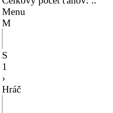
Celkový počet ťahov
:
..
Menu
M
S
1
›
Hráč