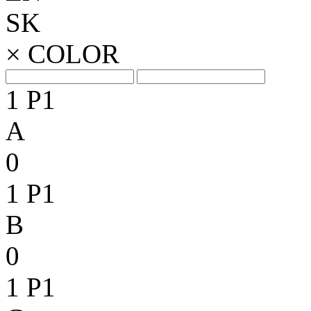
SK
×
COLOR
1
P1
A
0
1
P1
B
0
1
P1