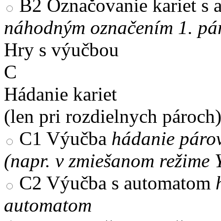
B2
Označovanie kariet s
náhodným označením 1. pár
Hry s výučbou
C
Hádanie kariet
(len pri rozdielnych pároch
C1
Výučba
hádanie párov
(napr. v zmiešanom režime 
C2
Výučba s automatom
automatom