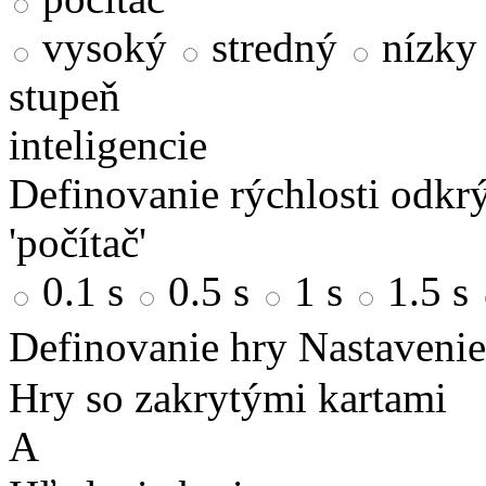
vysoký
stredný
nízky
stupeň
inteligencie
Definovanie rýchlosti odkrý
'počítač'
0.1 s
0.5 s
1 s
1.5 s
Definovanie hry
Nastavenie
Hry so zakrytými kartami
A