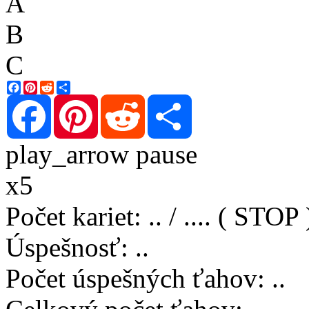
A
B
C
Facebook
Pinterest
Reddit
Share
Facebook
Pinterest
Reddit
Share
play_arrow
pause
x5
Počet kariet
:
..
/
..
..
( STOP 
Úspešnosť
:
..
Počet úspešných ťahov
:
..