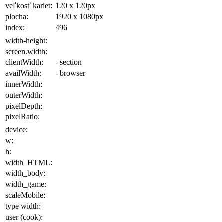
veľkosť kariet:
120 x 120
px
plocha
:
1920 x 1080
px
index:
496
width-height:
screen.width:
clientWidth:
- section
availWidth:
- browser
innerWidth:
outerWidth:
pixelDepth:
pixelRatio:
device:
w:
h:
width_HTML:
width_body:
width_game:
scaleMobile:
type width:
user (cook):