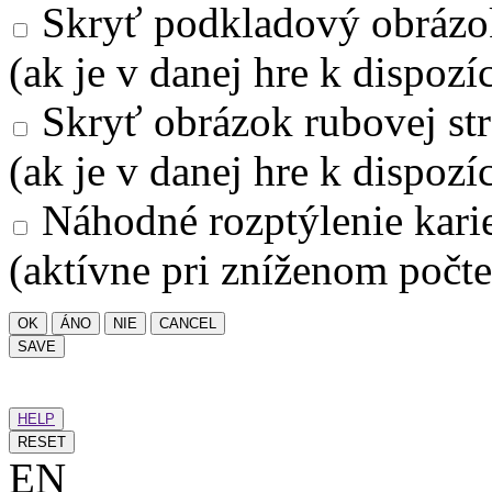
Skryť podkladový obrázo
(ak je v danej hre k dispozíc
Skryť obrázok rubovej str
(ak je v danej hre k dispozíc
Náhodné rozptýlenie kari
(aktívne pri zníženom počte
OK
ÁNO
NIE
CANCEL
SAVE
HELP
RESET
EN