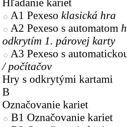
Hľadanie kariet
A1
Pexeso
klasická hra
A2
Pexeso s automatom
h
odkrytím 1. párovej karty
A3
Pexeso s automaticko
/ počítačov
Hry s odkrytými kartami
B
Označovanie kariet
B1
Označovanie kariet