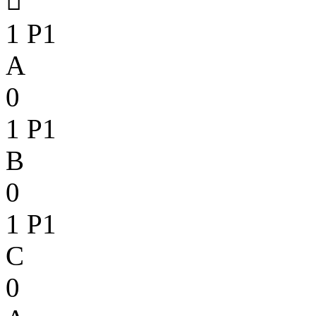

1
P1
A
0
1
P1
B
0
1
P1
C
0