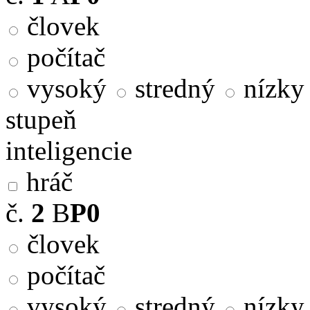
človek
počítač
vysoký
stredný
nízky
stupeň
inteligencie
hráč
č.
2
B
P0
človek
počítač
vysoký
stredný
nízky