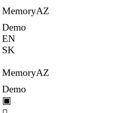
Memory
A
Z
Demo
EN
SK
Memory
A
Z
Demo
▣