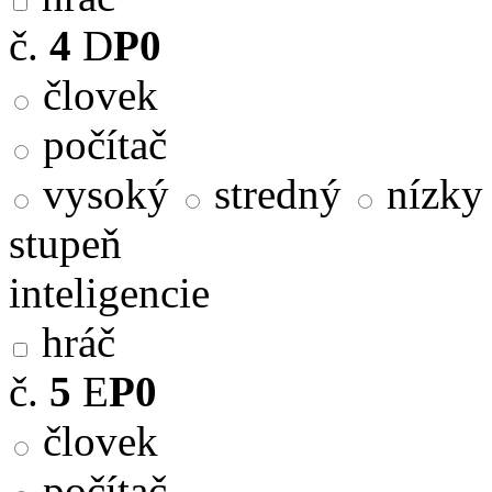
č.
4
D
P0
človek
počítač
vysoký
stredný
nízky
stupeň
inteligencie
hráč
č.
5
E
P0
človek
počítač