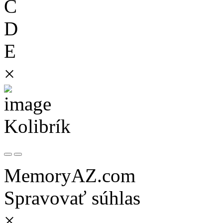
C
D
E
×
Kolibrík
MemoryAZ.com
Spravovať súhlas
×