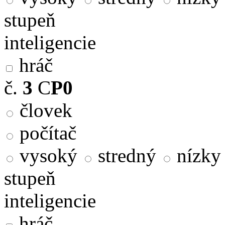
stupeň
inteligencie
hráč
č.
3
C
P0
človek
počítač
vysoký
stredný
nízky
stupeň
inteligencie
hráč