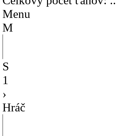
Celkový počet ťahov
:
..
Menu
M
S
1
›
Hráč