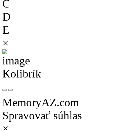
C
D
E
×
Kolibrík
MemoryAZ.com
Spravovať súhlas
×