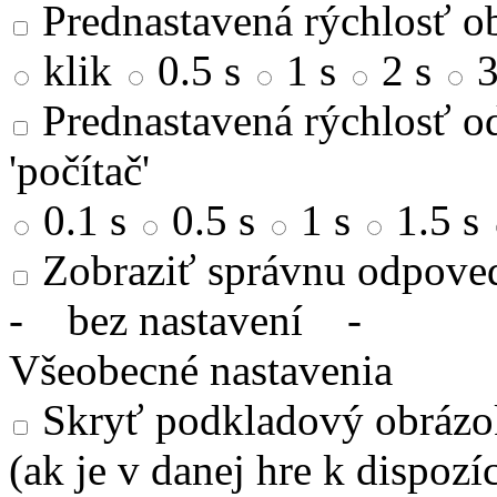
Prednastavená rýchlosť ob
klik
0.5 s
1 s
2 s
3
Prednastavená rýchlosť od
'počítač'
0.1 s
0.5 s
1 s
1.5 s
Zobraziť správnu odpove
-
bez nastavení
-
Všeobecné nastavenia
Skryť podkladový obrázok
(ak je v danej hre k dispozíc