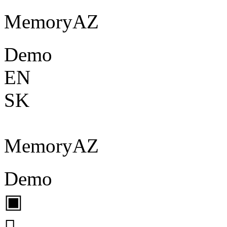
Memory
A
Z
Demo
EN
SK
Memory
A
Z
Demo
▣