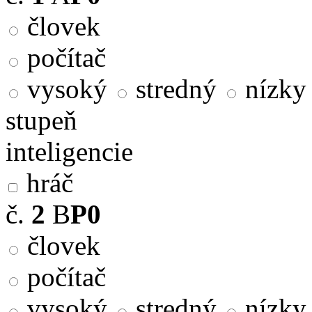
človek
počítač
vysoký
stredný
nízky
stupeň
inteligencie
hráč
č.
2
B
P0
človek
počítač
vysoký
stredný
nízky