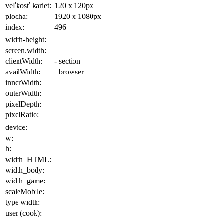
veľkosť kariet:
120 x 120
px
plocha
:
1920 x 1080
px
index:
496
width-height:
screen.width:
clientWidth:
- section
availWidth:
- browser
innerWidth:
outerWidth:
pixelDepth:
pixelRatio:
device:
w:
h:
width_HTML:
width_body:
width_game:
scaleMobile:
type width:
user (cook):