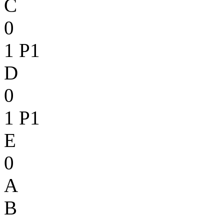
C
0
1
P1
D
0
1
P1
E
0
A
B