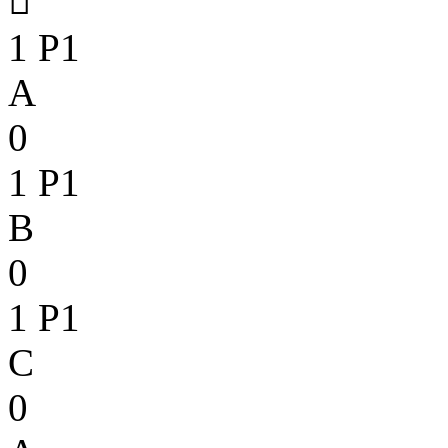

1
P1
A
0
1
P1
B
0
1
P1
C
0