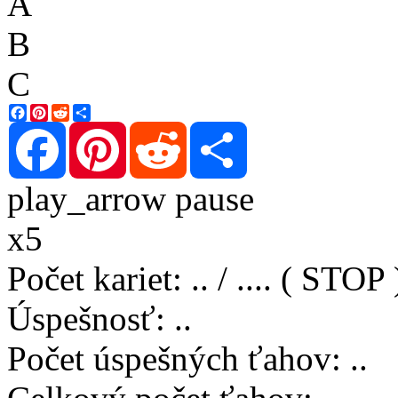
A
B
C
Facebook
Pinterest
Reddit
Share
Facebook
Pinterest
Reddit
Share
play_arrow
pause
x5
Počet kariet
:
..
/
..
..
( STOP 
Úspešnosť
:
..
Počet úspešných ťahov
:
..