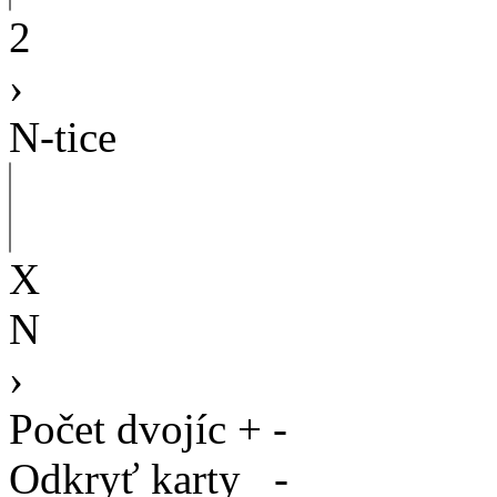
2
›
N-tice
X
N
›
Počet dvojíc
+
-
Odkryť karty
-