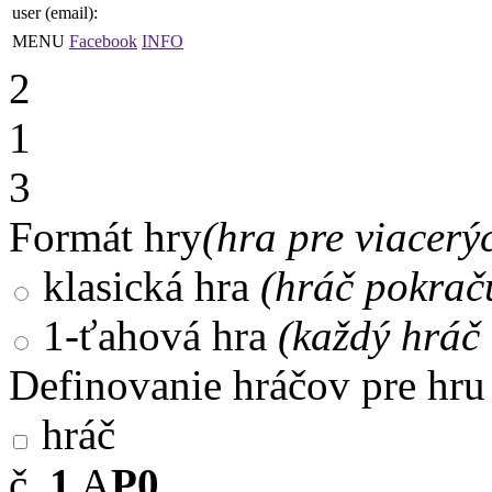
user (email):
MENU
Facebook
INFO
2
1
3
Formát hry
(hra pre viacerý
klasická hra
(hráč pokrač
1-ťahová hra
(každý hráč 
Definovanie hráčov pre hru
hráč
č.
1
A
P0