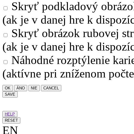
Skryť podkladový obrázo
(ak je v danej hre k dispozíc
Skryť obrázok rubovej str
(ak je v danej hre k dispozíc
Náhodné rozptýlenie kari
(aktívne pri zníženom počte
OK
ÁNO
NIE
CANCEL
SAVE
HELP
RESET
EN