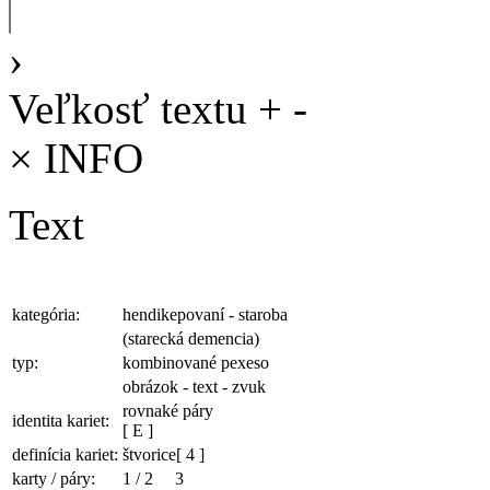
›
Veľkosť textu
+
-
×
INFO
Text
kategória:
hendikepovaní - staroba
(starecká demencia)
typ:
kombinované pexeso
obrázok - text - zvuk
rovnaké páry
identita kariet:
[ E ]
definícia kariet:
štvorice
[ 4 ]
karty / páry:
1
/
2
3