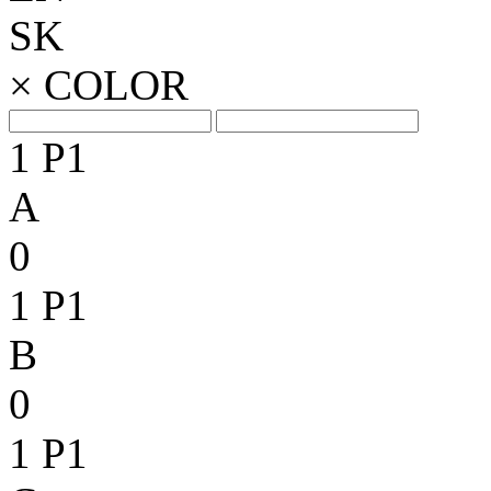
SK
×
COLOR
1
P1
A
0
1
P1
B
0
1
P1