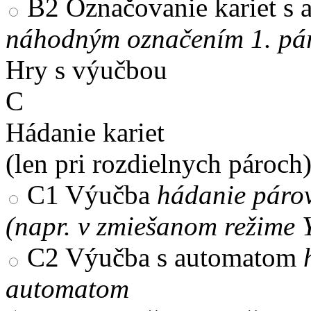
B2
Označovanie kariet s
náhodným označením 1. pár
Hry s výučbou
C
Hádanie kariet
(len pri rozdielnych pároch
C1
Výučba
hádanie párov
(napr. v zmiešanom režime 
C2
Výučba s automatom
automatom