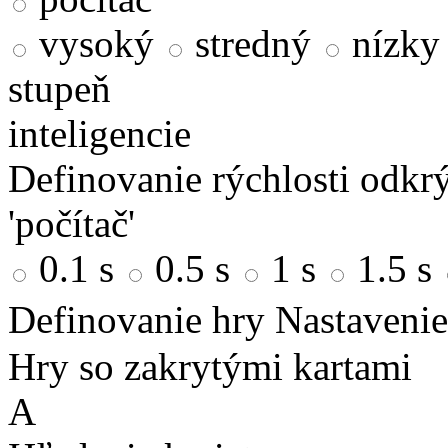
vysoký
stredný
nízky
stupeň
inteligencie
Definovanie rýchlosti odkrý
'počítač'
0.1 s
0.5 s
1 s
1.5 s
Definovanie hry
Nastavenie
Hry so zakrytými kartami
A