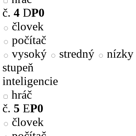
č.
4
D
P0
človek
počítač
vysoký
stredný
nízky
stupeň
inteligencie
hráč
č.
5
E
P0
človek
počítač