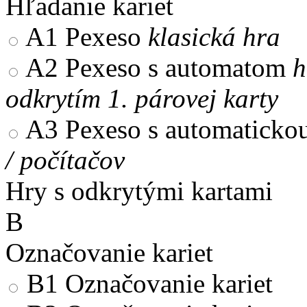
Hľadanie kariet
A1
Pexeso
klasická hra
A2
Pexeso s automatom
h
odkrytím 1. párovej karty
A3
Pexeso s automaticko
/ počítačov
Hry s odkrytými kartami
B
Označovanie kariet
B1
Označovanie kariet