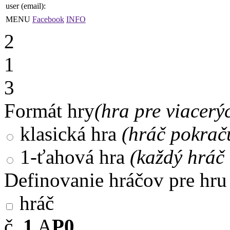
user (email):
MENU
Facebook
INFO
2
1
3
Formát hry
(hra pre viacerý
klasická hra
(hráč pokrač
1-ťahová hra
(každý hráč 
Definovanie hráčov pre hru
hráč
č.
1
A
P0