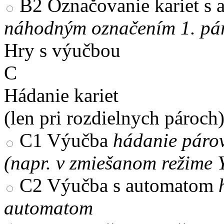
B2
Označovanie kariet s
náhodným označením 1. pár
Hry s výučbou
C
Hádanie kariet
(len pri rozdielnych pároch
C1
Výučba
hádanie párov
(napr. v zmiešanom režime 
C2
Výučba s automatom
automatom