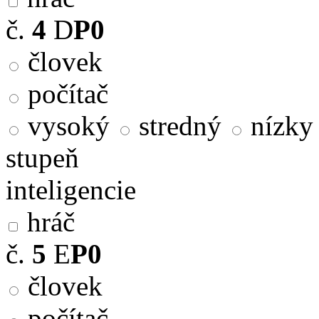
č.
4
D
P0
človek
počítač
vysoký
stredný
nízky
stupeň
inteligencie
hráč
č.
5
E
P0
človek
počítač