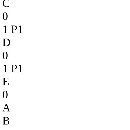
C
0
1
P1
D
0
1
P1
E
0
A
B