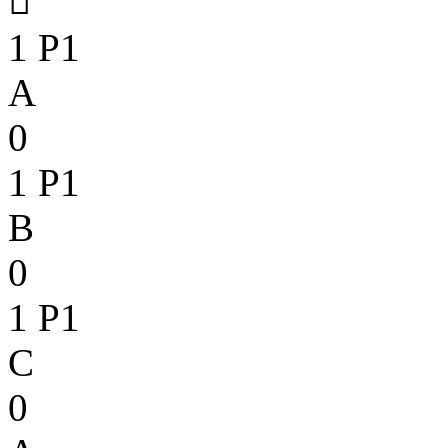

1
P1
A
0
1
P1
B
0
1
P1
C
0