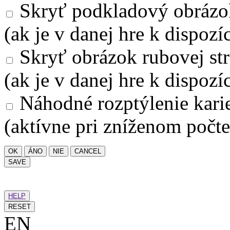
Skryť podkladový obrázo
(ak je v danej hre k dispozíc
Skryť obrázok rubovej str
(ak je v danej hre k dispozíc
Náhodné rozptýlenie kari
(aktívne pri zníženom počte
OK
ÁNO
NIE
CANCEL
SAVE
HELP
RESET
EN