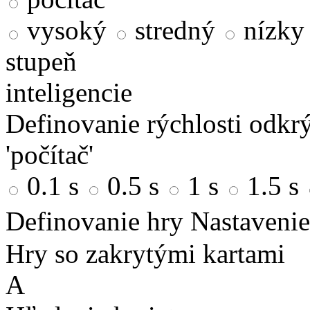
vysoký
stredný
nízky
stupeň
inteligencie
Definovanie rýchlosti odkrý
'počítač'
0.1 s
0.5 s
1 s
1.5 s
Definovanie hry
Nastavenie
Hry so zakrytými kartami
A