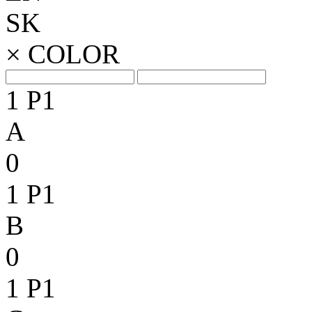
SK
×
COLOR
1
P1
A
0
1
P1
B
0
1
P1