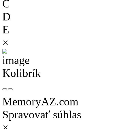
C
D
E
×
Kolibrík
MemoryAZ.com
Spravovať súhlas
×