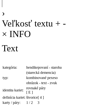
›
Veľkosť textu
+
-
×
INFO
Text
kategória:
hendikepovaní - staroba
(starecká demencia)
typ:
kombinované pexeso
obrázok - text - zvuk
rovnaké páry
identita kariet:
[ E ]
definícia kariet:
štvorice
[ 4 ]
karty / páry:
1
/
2
3