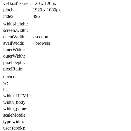
veľkosť kariet:
120 x 120
px
plocha
:
1920 x 1080
px
index:
496
width-height:
screen.width:
clientWidth:
- section
availWidth:
- browser
innerWidth:
outerWidth:
pixelDepth:
pixelRatio:
device:
w:
h:
width_HTML:
width_body:
width_game:
scaleMobile:
type width:
user (cook):