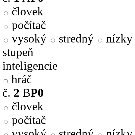
človek
počítač
vysoký
stredný
nízky
stupeň
inteligencie
hráč
č.
2
B
P0
človek
počítač
vysoký
stredný
nízky