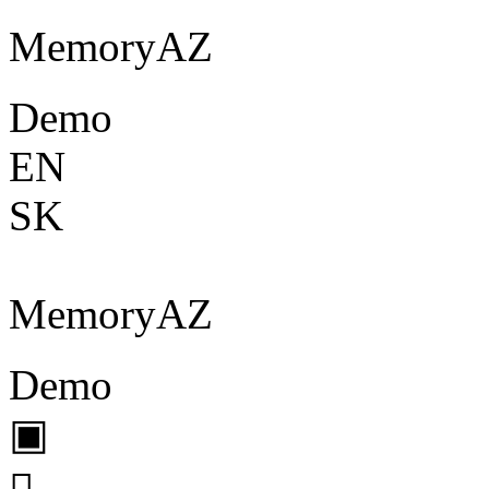
Memory
A
Z
Demo
EN
SK
Memory
A
Z
Demo
▣