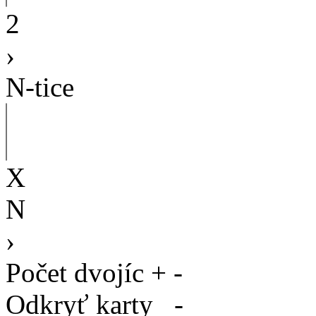
2
›
N-tice
X
N
›
Počet dvojíc
+
-
Odkryť karty
-