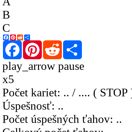
A
B
C
Facebook
Pinterest
Reddit
Share
Facebook
Pinterest
Reddit
Share
play_arrow
pause
x5
Počet kariet
:
..
/
..
..
( STOP 
Úspešnosť
:
..
Počet úspešných ťahov
:
..