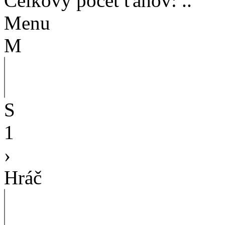
Celkový počet ťahov
:
..
Menu
M
S
1
›
Hráč