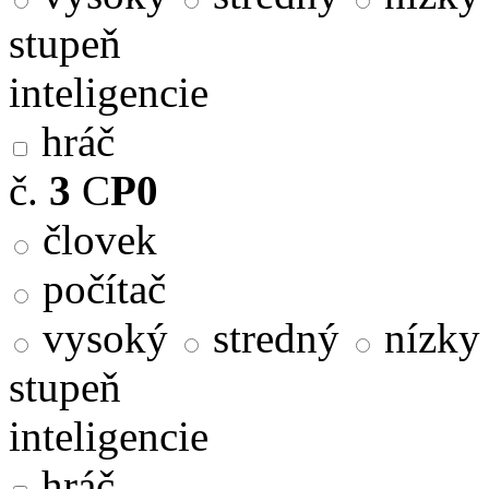
stupeň
inteligencie
hráč
č.
3
C
P0
človek
počítač
vysoký
stredný
nízky
stupeň
inteligencie
hráč