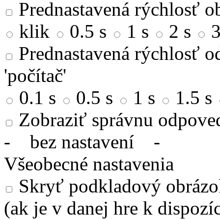
Prednastavená rýchlosť ob
klik
0.5 s
1 s
2 s
3
Prednastavená rýchlosť od
'počítač'
0.1 s
0.5 s
1 s
1.5 s
Zobraziť správnu odpove
-
bez nastavení
-
Všeobecné nastavenia
Skryť podkladový obrázok
(ak je v danej hre k dispozíc