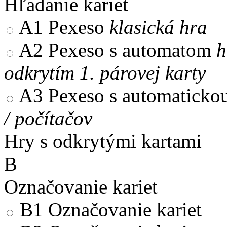
Hľadanie kariet
A1
Pexeso
klasická hra
A2
Pexeso s automatom
h
odkrytím 1. párovej karty
A3
Pexeso s automaticko
/ počítačov
Hry s odkrytými kartami
B
Označovanie kariet
B1
Označovanie kariet