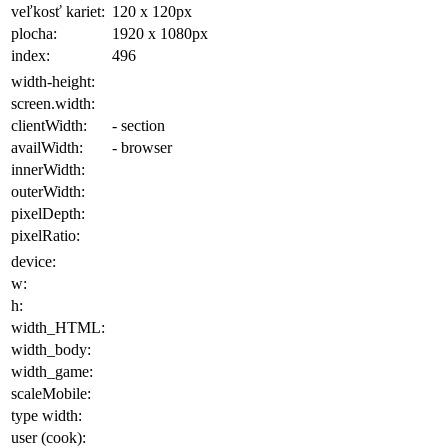
veľkosť kariet:
120 x 120
px
plocha
:
1920 x 1080
px
index:
496
width-height:
screen.width:
clientWidth:
- section
availWidth:
- browser
innerWidth:
outerWidth:
pixelDepth:
pixelRatio:
device:
w:
h:
width_HTML:
width_body:
width_game:
scaleMobile:
type width:
user (cook):