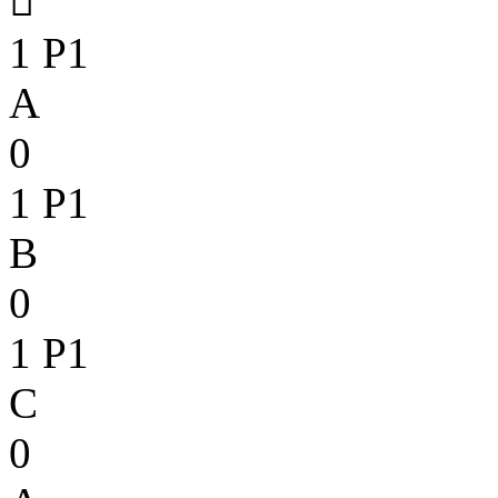

1
P1
A
0
1
P1
B
0
1
P1
C
0