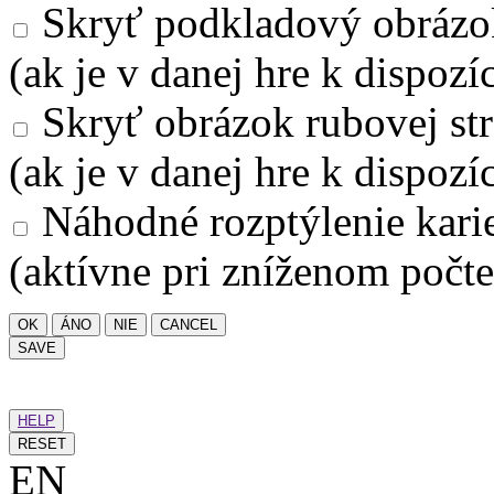
Skryť podkladový obrázo
(ak je v danej hre k dispozíc
Skryť obrázok rubovej str
(ak je v danej hre k dispozíc
Náhodné rozptýlenie kari
(aktívne pri zníženom počte
OK
ÁNO
NIE
CANCEL
SAVE
HELP
RESET
EN