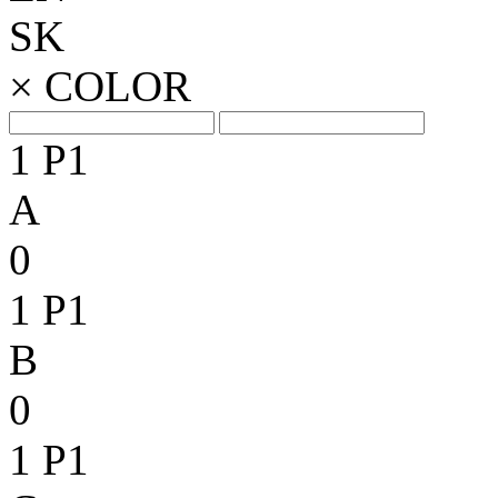
SK
×
COLOR
1
P1
A
0
1
P1
B
0
1
P1