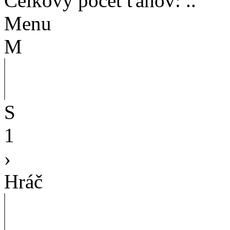
Celkový počet ťahov
:
..
Menu
M
S
1
›
Hráč