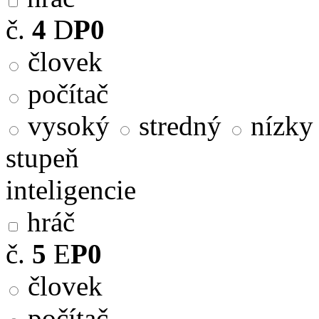
č.
4
D
P0
človek
počítač
vysoký
stredný
nízky
stupeň
inteligencie
hráč
č.
5
E
P0
človek
počítač