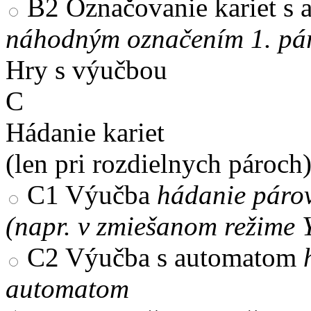
B2
Označovanie kariet s
náhodným označením 1. pár
Hry s výučbou
C
Hádanie kariet
(len pri rozdielnych pároch
C1
Výučba
hádanie párov
(napr. v zmiešanom režime 
C2
Výučba s automatom
automatom