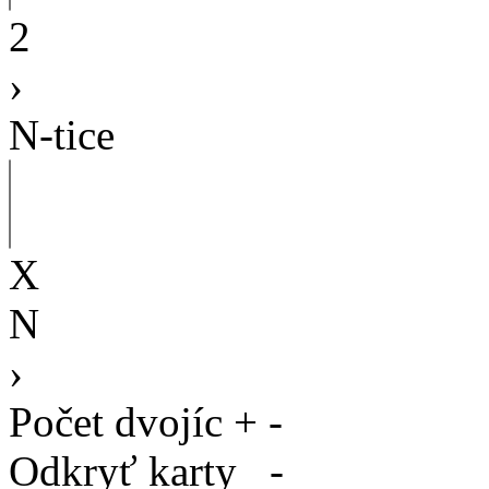
2
›
N-tice
X
N
›
Počet dvojíc
+
-
Odkryť karty
-