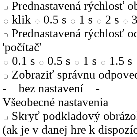
Prednastavená rýchlosť ob
klik
0.5 s
1 s
2 s
3
Prednastavená rýchlosť od
'počítač'
0.1 s
0.5 s
1 s
1.5 s
Zobraziť správnu odpove
-
bez nastavení
-
Všeobecné nastavenia
Skryť podkladový obrázok
(ak je v danej hre k dispozíc