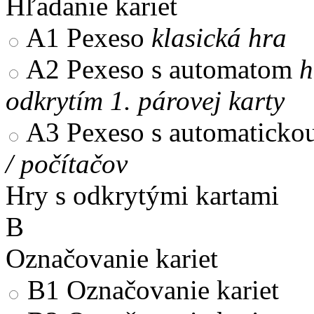
Hľadanie kariet
A1
Pexeso
klasická hra
A2
Pexeso s automatom
h
odkrytím 1. párovej karty
A3
Pexeso s automaticko
/ počítačov
Hry s odkrytými kartami
B
Označovanie kariet
B1
Označovanie kariet