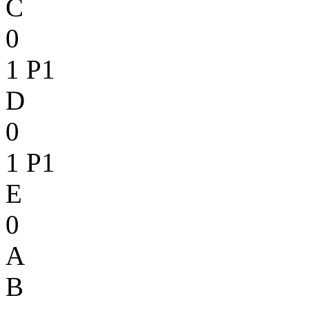
C
0
1
P1
D
0
1
P1
E
0
A
B