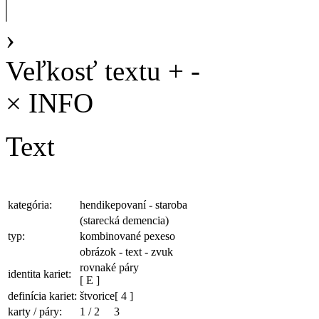
›
Veľkosť textu
+
-
×
INFO
Text
kategória:
hendikepovaní - staroba
(starecká demencia)
typ:
kombinované pexeso
obrázok - text - zvuk
rovnaké páry
identita kariet:
[ E ]
definícia kariet:
štvorice
[ 4 ]
karty / páry:
1
/
2
3