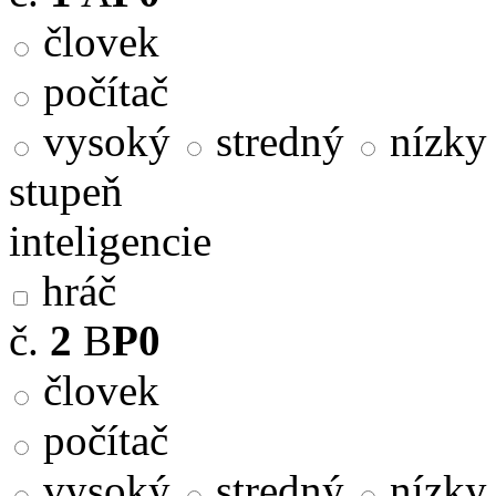
človek
počítač
vysoký
stredný
nízky
stupeň
inteligencie
hráč
č.
2
B
P0
človek
počítač
vysoký
stredný
nízky