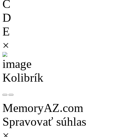
C
D
E
×
Kolibrík
MemoryAZ.com
Spravovať súhlas
×