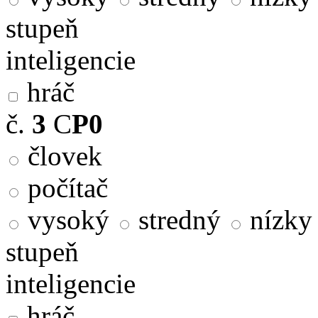
stupeň
inteligencie
hráč
č.
3
C
P0
človek
počítač
vysoký
stredný
nízky
stupeň
inteligencie
hráč