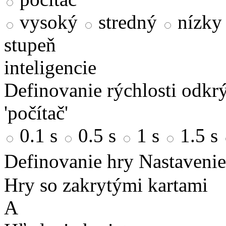
vysoký
stredný
nízky
stupeň
inteligencie
Definovanie rýchlosti odkrý
'počítač'
0.1 s
0.5 s
1 s
1.5 s
Definovanie hry
Nastavenie
Hry so zakrytými kartami
A