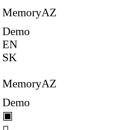
Memory
A
Z
Demo
EN
SK
Memory
A
Z
Demo
▣