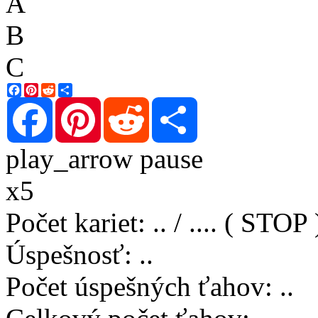
A
B
C
Facebook
Pinterest
Reddit
Share
Facebook
Pinterest
Reddit
Share
play_arrow
pause
x5
Počet kariet
:
..
/
..
..
( STOP 
Úspešnosť
:
..
Počet úspešných ťahov
:
..