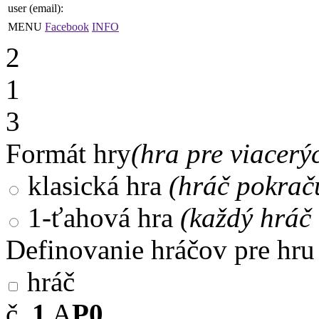
user (email):
MENU
Facebook
INFO
2
1
3
Formát hry
(hra pre viacerý
klasická hra
(hráč pokrač
1-ťahová hra
(každý hráč 
Definovanie hráčov pre hru
hráč
č.
1
A
P0