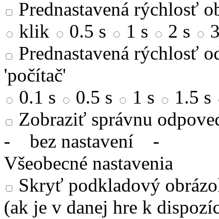
Prednastavená rýchlosť ob
klik
0.5 s
1 s
2 s
3
Prednastavená rýchlosť od
'počítač'
0.1 s
0.5 s
1 s
1.5 s
Zobraziť správnu odpove
-
bez nastavení
-
Všeobecné nastavenia
Skryť podkladový obrázok
(ak je v danej hre k dispozíc