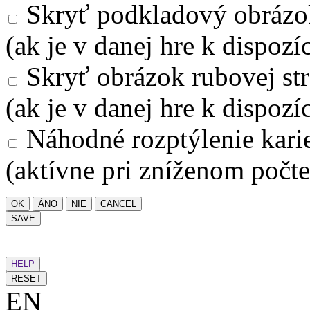
Skryť podkladový obrázo
(ak je v danej hre k dispozíc
Skryť obrázok rubovej str
(ak je v danej hre k dispozíc
Náhodné rozptýlenie kari
(aktívne pri zníženom počte
OK
ÁNO
NIE
CANCEL
SAVE
HELP
RESET
EN