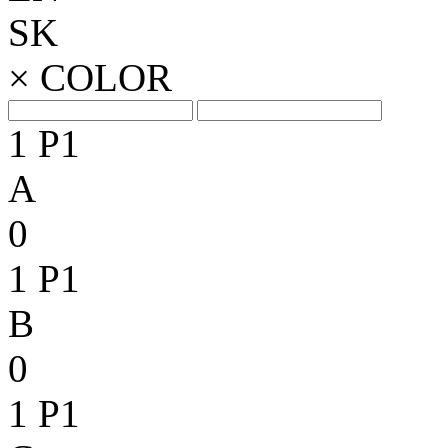
SK
×
COLOR
1
P1
A
0
1
P1
B
0
1
P1