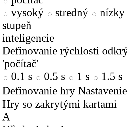
vysoký
stredný
nízky
stupeň
inteligencie
Definovanie rýchlosti odkrý
'počítač'
0.1 s
0.5 s
1 s
1.5 s
Definovanie hry
Nastavenie
Hry so zakrytými kartami
A