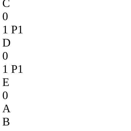
C
0
1
P1
D
0
1
P1
E
0
A
B