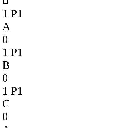

1
P1
A
0
1
P1
B
0
1
P1
C
0