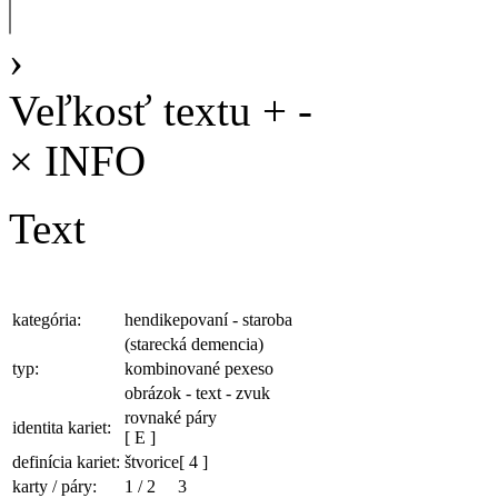
›
Veľkosť textu
+
-
×
INFO
Text
kategória:
hendikepovaní - staroba
(starecká demencia)
typ:
kombinované pexeso
obrázok - text - zvuk
rovnaké páry
identita kariet:
[ E ]
definícia kariet:
štvorice
[ 4 ]
karty / páry:
1
/
2
3