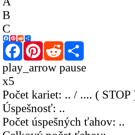
A
B
C
Facebook
Pinterest
Reddit
Share
Facebook
Pinterest
Reddit
Share
play_arrow
pause
x5
Počet kariet
:
..
/
..
..
( STOP 
Úspešnosť
:
..
Počet úspešných ťahov
:
..