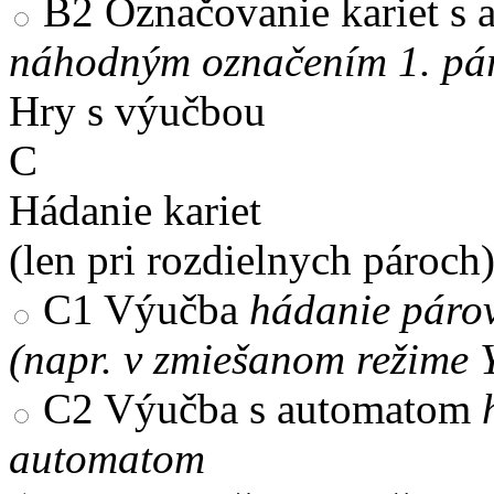
B2
Označovanie kariet s
náhodným označením 1. pár
Hry s výučbou
C
Hádanie kariet
(len pri rozdielnych pároch
C1
Výučba
hádanie párov
(napr. v zmiešanom režime 
C2
Výučba s automatom
automatom