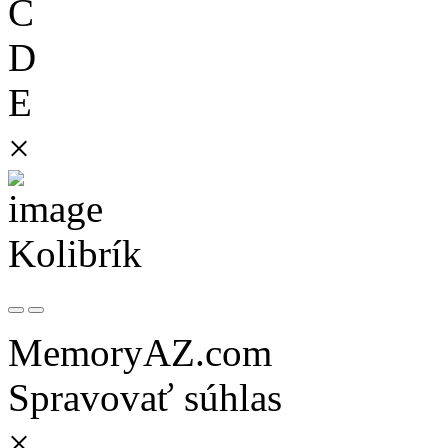
C
D
E
×
Kolibrík
MemoryAZ.com
Spravovať súhlas
×