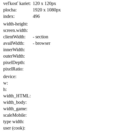
veľkosť kariet:
120 x 120
px
plocha
:
1920 x 1080
px
index:
496
width-height:
screen.width:
clientWidth:
- section
availWidth:
- browser
innerWidth:
outerWidth:
pixelDepth:
pixelRatio:
device:
w:
h:
width_HTML:
width_body:
width_game:
scaleMobile:
type width:
user (cook):