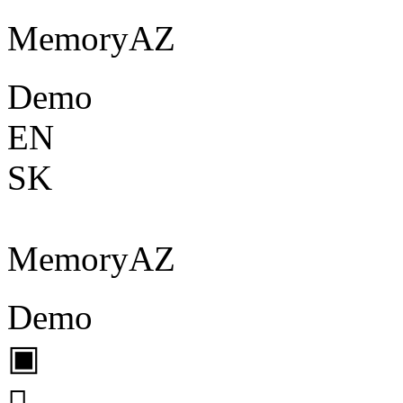
Memory
A
Z
Demo
EN
SK
Memory
A
Z
Demo
▣