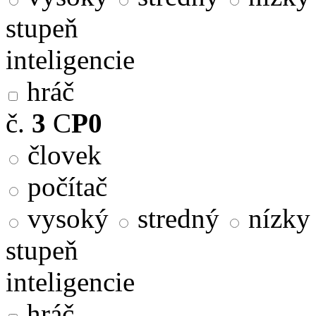
stupeň
inteligencie
hráč
č.
3
C
P0
človek
počítač
vysoký
stredný
nízky
stupeň
inteligencie
hráč