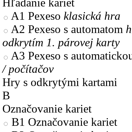
Hľadanie kariet
A1
Pexeso
klasická hra
A2
Pexeso s automatom
h
odkrytím 1. párovej karty
A3
Pexeso s automaticko
/ počítačov
Hry s odkrytými kartami
B
Označovanie kariet
B1
Označovanie kariet