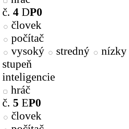
č.
4
D
P0
človek
počítač
vysoký
stredný
nízky
stupeň
inteligencie
hráč
č.
5
E
P0
človek
počítač