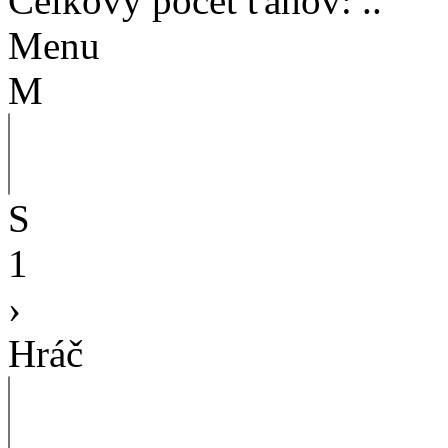
Celkový počet ťahov
:
..
Menu
M
S
1
›
Hráč