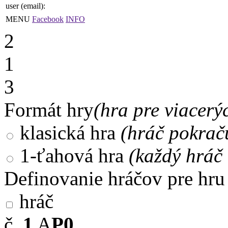
user (email):
MENU
Facebook
INFO
2
1
3
Formát hry
(hra pre viacerý
klasická hra
(hráč pokrač
1-ťahová hra
(každý hráč 
Definovanie hráčov pre hru
hráč
č.
1
A
P0