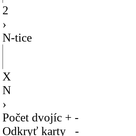
2
›
N-tice
X
N
›
Počet dvojíc
+
-
Odkryť karty
-