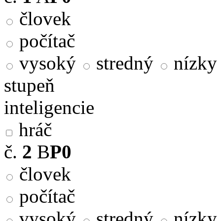
človek
počítač
vysoký
stredný
nízky
stupeň
inteligencie
hráč
č.
2
B
P0
človek
počítač
vysoký
stredný
nízky