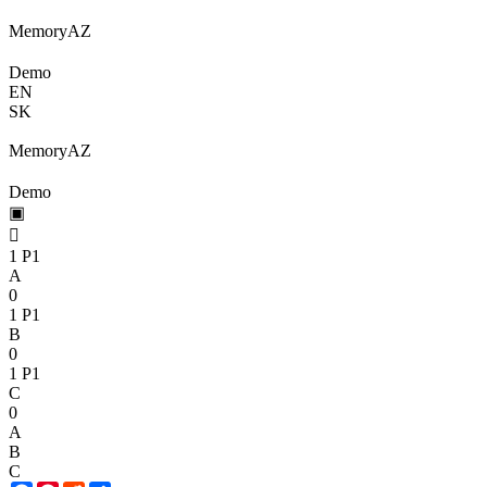
Memory
A
Z
Demo
EN
SK
Memory
A
Z
Demo
▣

1
P1
A
0
1
P1
B
0
1
P1
C
0
A
B
C