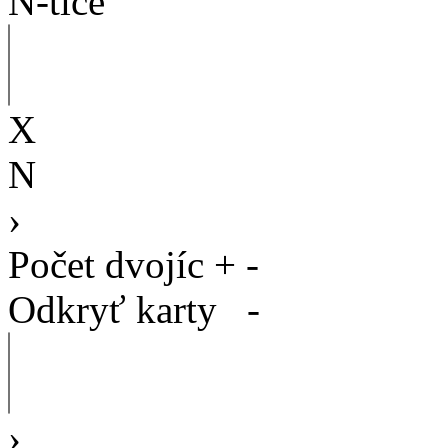
N-tice
X
N
›
Počet dvojíc
+
-
Odkryť karty
-
›