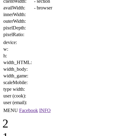
clientWidth:
- section
availWidth:
- browser
innerWidth:
outerWidth:
pixelDepth:
pixelRatio:
device:
w:
h:
width_HTML:
width_body:
width_game:
scaleMobile:
type width:
user (cook):
user (email):
MENU
Facebook
INFO
2