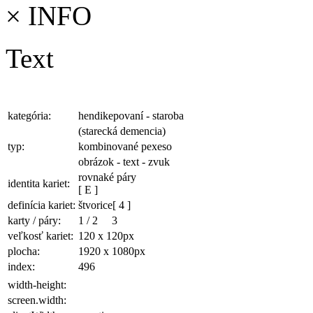
×
INFO
Text
kategória:
hendikepovaní - staroba
(starecká demencia)
typ:
kombinované pexeso
obrázok - text - zvuk
rovnaké páry
identita kariet:
[ E ]
definícia kariet:
štvorice
[ 4 ]
karty / páry:
1
/
2
3
veľkosť kariet:
120 x 120
px
plocha
:
1920 x 1080
px
index:
496
width-height:
screen.width: