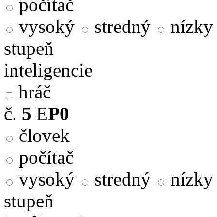
počítač
vysoký
stredný
nízky
stupeň
inteligencie
hráč
č.
5
E
P0
človek
počítač
vysoký
stredný
nízky
stupeň