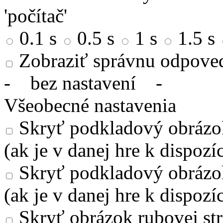
'počítač'
0.1 s
0.5 s
1 s
1.5 s
Zobraziť správnu odpove
-
bez nastavení
-
Všeobecné nastavenia
Skryť podkladový obrázok
(ak je v danej hre k dispozíc
Skryť podkladový obrázo
(ak je v danej hre k dispozíc
Skryť obrázok rubovej str