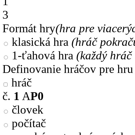
1
3
Formát hry
(hra pre viacerý
klasická hra
(hráč pokrač
1-ťahová hra
(každý hráč 
Definovanie hráčov pre hru
hráč
č.
1
A
P0
človek
počítač