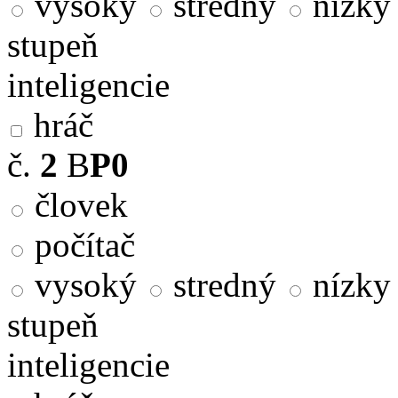
vysoký
stredný
nízky
stupeň
inteligencie
hráč
č.
2
B
P0
človek
počítač
vysoký
stredný
nízky
stupeň
inteligencie