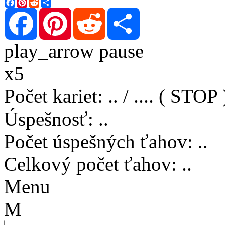
Facebook
Pinterest
Reddit
Share
Facebook
Pinterest
Reddit
Share
play_arrow
pause
x5
Počet kariet
:
..
/
..
..
( STOP 
Úspešnosť
:
..
Počet úspešných ťahov
:
..
Celkový počet ťahov
:
..
Menu
M