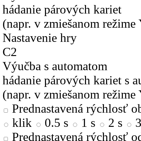
hádanie párových kariet
(napr. v zmiešanom režime 
Nastavenie hry
C2
Výučba s automatom
hádanie párových kariet s 
(napr. v zmiešanom režime 
Prednastavená rýchlosť ob
klik
0.5 s
1 s
2 s
3
Prednastavená rýchlosť od