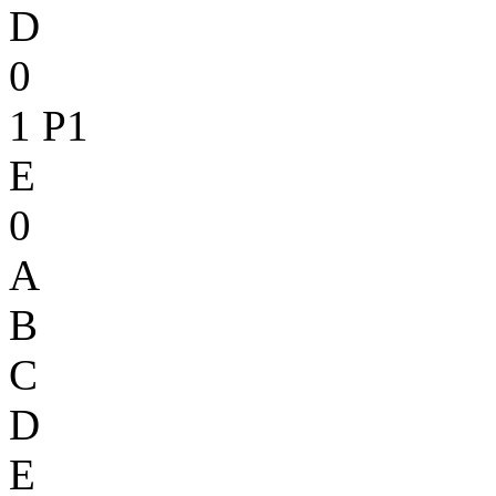
D
0
1
P1
E
0
A
B
C
D
E