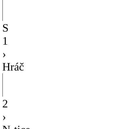
S
1
›
Hráč
2
›