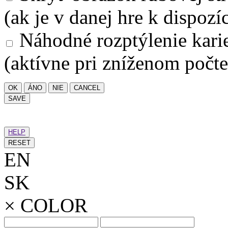
(ak je v danej hre k dispozíc
Náhodné rozptýlenie kari
(aktívne pri zníženom počte
OK
ÁNO
NIE
CANCEL
SAVE
HELP
RESET
EN
SK
×
COLOR