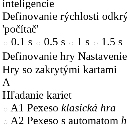
inteligencie
Definovanie rýchlosti odkrý
'počítač'
0.1 s
0.5 s
1 s
1.5 s
Definovanie hry
Nastavenie
Hry so zakrytými kartami
A
Hľadanie kariet
A1
Pexeso
klasická hra
A2
Pexeso s automatom
h