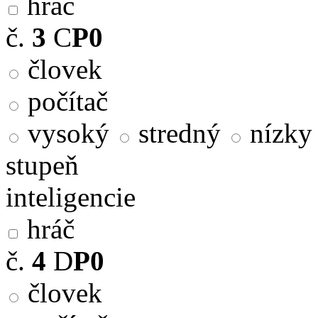
hráč
č.
3
C
P0
človek
počítač
vysoký
stredný
nízky
stupeň
inteligencie
hráč
č.
4
D
P0
človek