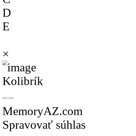
D
E
×
Kolibrík
MemoryAZ.com
Spravovať súhlas