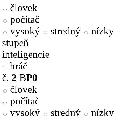
človek
počítač
vysoký
stredný
nízky
stupeň
inteligencie
hráč
č.
2
B
P0
človek
počítač
vysoký
stredný
nízky