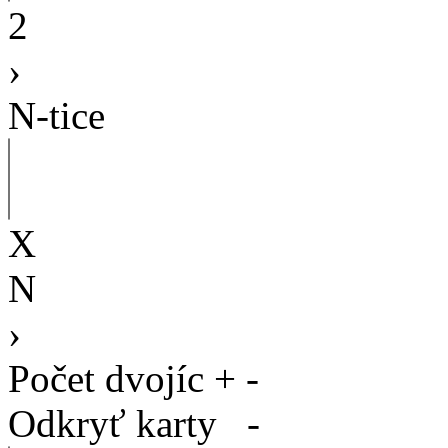
2
›
N-tice
X
N
›
Počet dvojíc
+
-
Odkryť karty
-