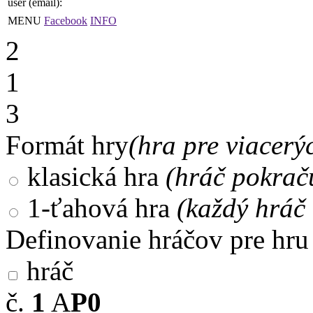
user (email):
MENU
Facebook
INFO
2
1
3
Formát hry
(hra pre viacerý
klasická hra
(hráč pokrač
1-ťahová hra
(každý hráč 
Definovanie hráčov pre hru
hráč
č.
1
A
P0