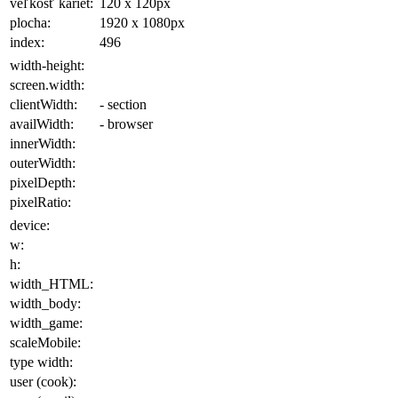
veľkosť kariet:
120 x 120
px
plocha
:
1920 x 1080
px
index:
496
width-height:
screen.width:
clientWidth:
- section
availWidth:
- browser
innerWidth:
outerWidth:
pixelDepth:
pixelRatio:
device:
w:
h:
width_HTML:
width_body:
width_game:
scaleMobile:
type width:
user (cook):