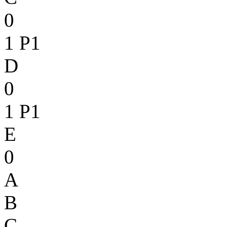
0
1
P1
D
0
1
P1
E
0
A
B
C