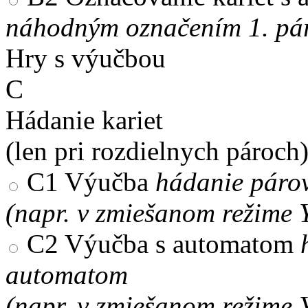
náhodným označením 1. pár
Hry s výučbou
C
Hádanie kariet
(len pri rozdielnych pároch
C1
Výučba
hádanie párov
(napr. v zmiešanom režime 
C2
Výučba s automatom
automatom
(napr. v zmiešanom režime 