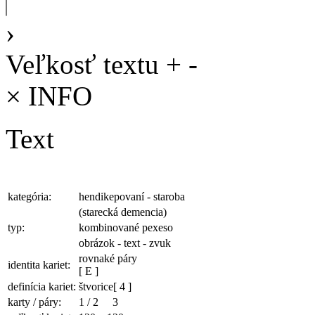
›
Veľkosť textu
+
-
×
INFO
Text
kategória:
hendikepovaní - staroba
(starecká demencia)
typ:
kombinované pexeso
obrázok - text - zvuk
rovnaké páry
identita kariet:
[ E ]
definícia kariet:
štvorice
[ 4 ]
karty / páry:
1
/
2
3