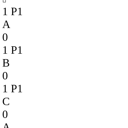
1
P1
A
0
1
P1
B
0
1
P1
C
0
A