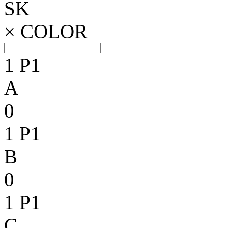
SK
×
COLOR
1
P1
A
0
1
P1
B
0
1
P1
C