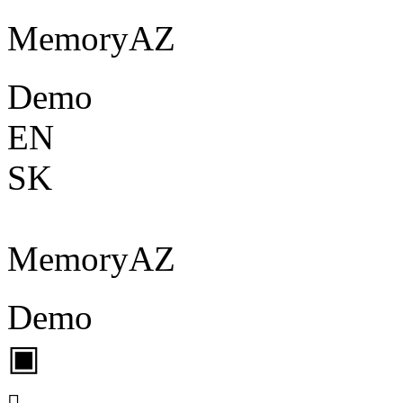
Memory
A
Z
Demo
EN
SK
Memory
A
Z
Demo
▣
