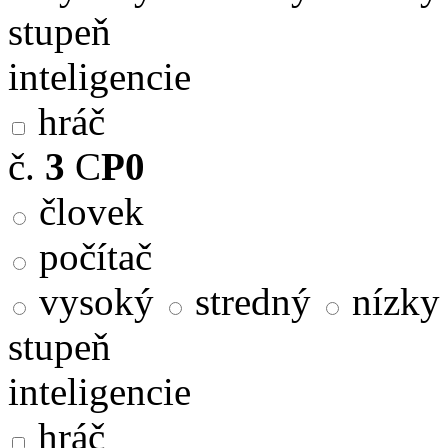
stupeň
inteligencie
hráč
č.
3
C
P0
človek
počítač
vysoký
stredný
nízky
stupeň
inteligencie
hráč