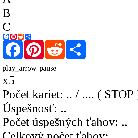
B
C
Facebook
Pinterest
Reddit
Share
Facebook
Pinterest
Reddit
Share
play_arrow
pause
x5
Počet kariet
:
..
/
..
..
( STOP 
Úspešnosť
:
..
Počet úspešných ťahov
:
..
Celkový počet ťahov
:
..