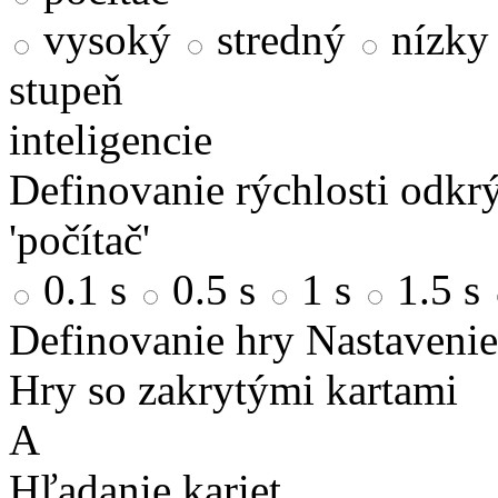
vysoký
stredný
nízky
stupeň
inteligencie
Definovanie rýchlosti odkrý
'počítač'
0.1 s
0.5 s
1 s
1.5 s
Definovanie hry
Nastavenie
Hry so zakrytými kartami
A
Hľadanie kariet