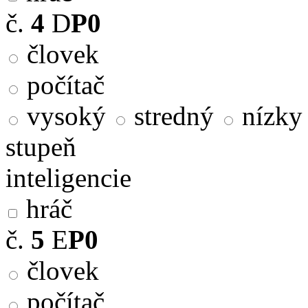
č.
4
D
P0
človek
počítač
vysoký
stredný
nízky
stupeň
inteligencie
hráč
č.
5
E
P0
človek
počítač