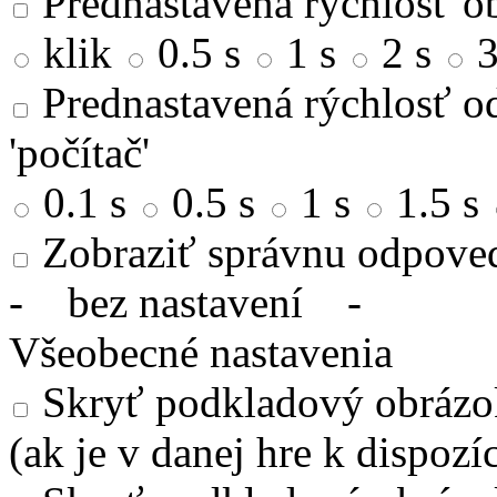
Prednastavená rýchlosť ob
klik
0.5 s
1 s
2 s
3
Prednastavená rýchlosť od
'počítač'
0.1 s
0.5 s
1 s
1.5 s
Zobraziť správnu odpove
-
bez nastavení
-
Všeobecné nastavenia
Skryť podkladový obrázok
(ak je v danej hre k dispozíc