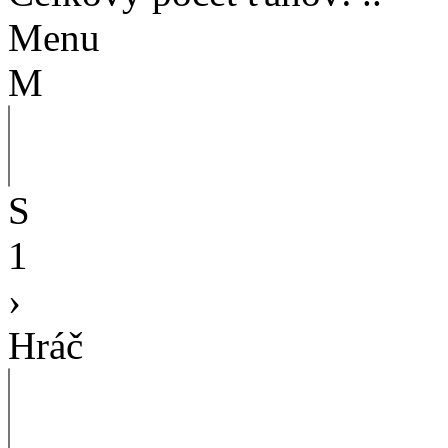
Menu
M
S
1
›
Hráč