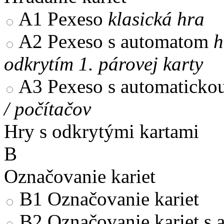
A1
Pexeso
klasická hra
A2
Pexeso s automatom
h
odkrytím 1. párovej karty
A3
Pexeso s automaticko
/ počítačov
Hry s odkrytými kartami
B
Označovanie kariet
B1
Označovanie kariet
B2
Označovanie kariet s