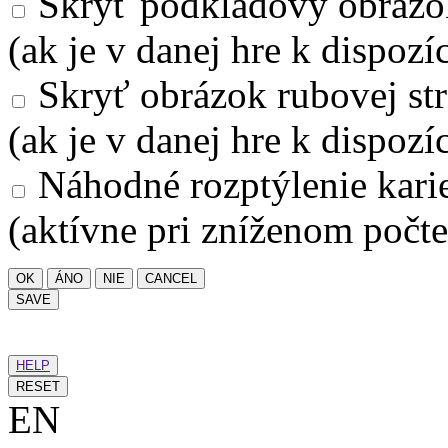
Skryť podkladový obrázo
(ak je v danej hre k dispozíc
Skryť obrázok rubovej str
(ak je v danej hre k dispozíc
Náhodné rozptýlenie kari
(aktívne pri zníženom počte
OK
ÁNO
NIE
CANCEL
SAVE
HELP
RESET
EN