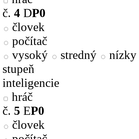
č.
4
D
P0
človek
počítač
vysoký
stredný
nízky
stupeň
inteligencie
hráč
č.
5
E
P0
človek
počítač