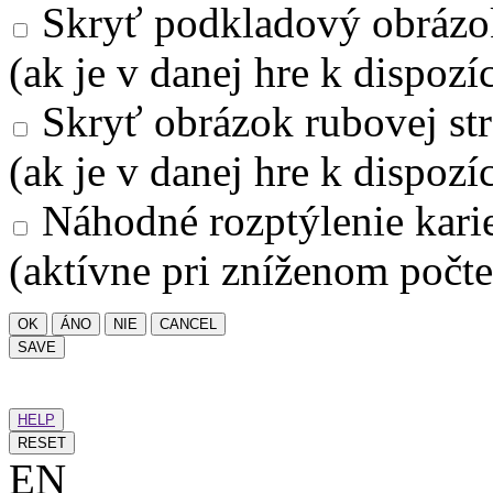
Skryť podkladový obrázo
(ak je v danej hre k dispozíc
Skryť obrázok rubovej str
(ak je v danej hre k dispozíc
Náhodné rozptýlenie kari
(aktívne pri zníženom počte
OK
ÁNO
NIE
CANCEL
SAVE
HELP
RESET
EN