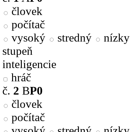
človek
počítač
vysoký
stredný
nízky
stupeň
inteligencie
hráč
č.
2
B
P0
človek
počítač
vysoký
stredný
nízky