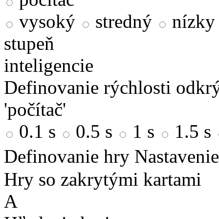
vysoký
stredný
nízky
stupeň
inteligencie
Definovanie rýchlosti odkrý
'počítač'
0.1 s
0.5 s
1 s
1.5 s
Definovanie hry
Nastavenie
Hry so zakrytými kartami
A