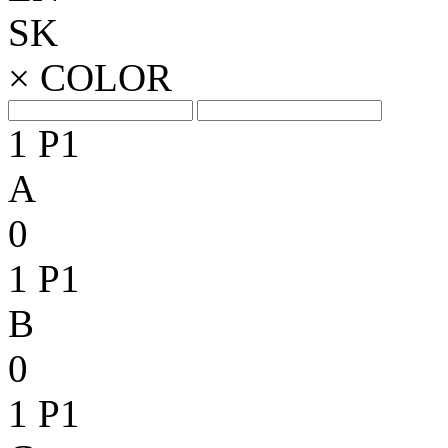
SK
×
COLOR
1
P1
A
0
1
P1
B
0
1
P1