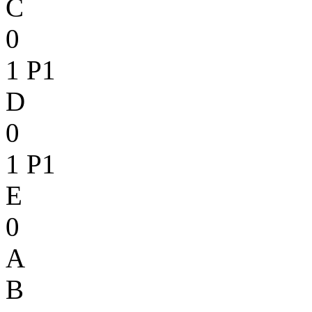
C
0
1
P1
D
0
1
P1
E
0
A
B