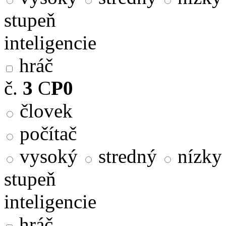
stupeň
inteligencie
hráč
č.
3
C
P0
človek
počítač
vysoký
stredný
nízky
stupeň
inteligencie
hráč