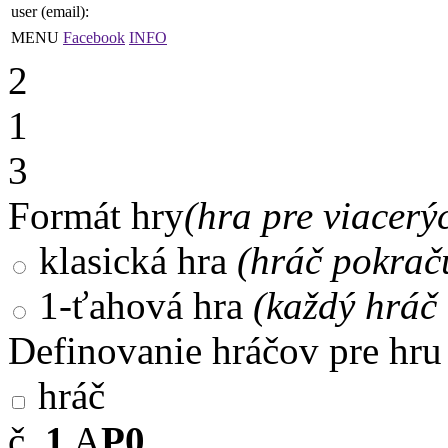
user (email):
MENU
Facebook
INFO
2
1
3
Formát hry
(hra pre viacerý
klasická hra
(hráč pokrač
1-ťahová hra
(každý hráč 
Definovanie hráčov pre hru
hráč
č.
1
A
P0