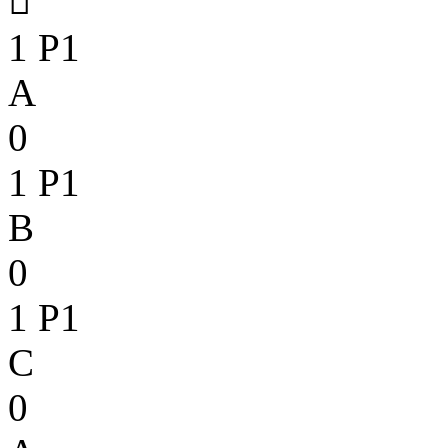

1
P1
A
0
1
P1
B
0
1
P1
C
0