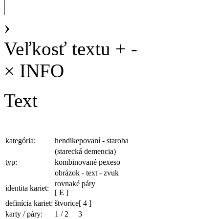
›
Veľkosť textu
+
-
×
INFO
Text
kategória:
hendikepovaní - staroba
(starecká demencia)
typ:
kombinované pexeso
obrázok - text - zvuk
rovnaké páry
identita kariet:
[ E ]
definícia kariet:
štvorice
[ 4 ]
karty / páry:
1
/
2
3