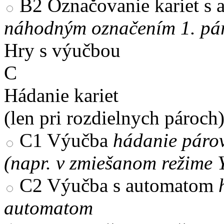
B2
Označovanie kariet s
náhodným označením 1. pár
Hry s výučbou
C
Hádanie kariet
(len pri rozdielnych pároch
C1
Výučba
hádanie párov
(napr. v zmiešanom režime 
C2
Výučba s automatom
automatom