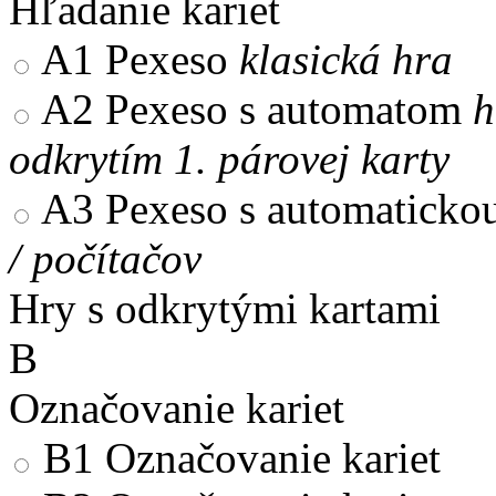
Hľadanie kariet
A1
Pexeso
klasická hra
A2
Pexeso s automatom
h
odkrytím 1. párovej karty
A3
Pexeso s automaticko
/ počítačov
Hry s odkrytými kartami
B
Označovanie kariet
B1
Označovanie kariet