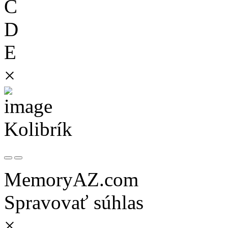
C
D
E
×
Kolibrík
MemoryAZ.com
Spravovať súhlas
×