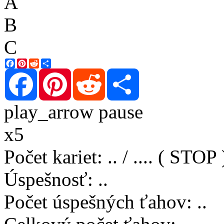
A
B
C
Facebook
Pinterest
Reddit
Share
Facebook
Pinterest
Reddit
Share
play_arrow
pause
x5
Počet kariet
:
..
/
..
..
( STOP 
Úspešnosť
:
..
Počet úspešných ťahov
:
..