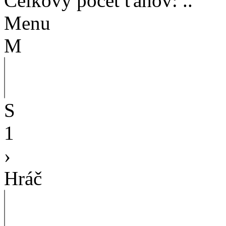
Celkový počet ťahov
:
..
Menu
M
S
1
›
Hráč