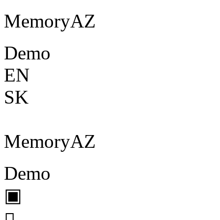
Memory
A
Z
Demo
EN
SK
Memory
A
Z
Demo
▣