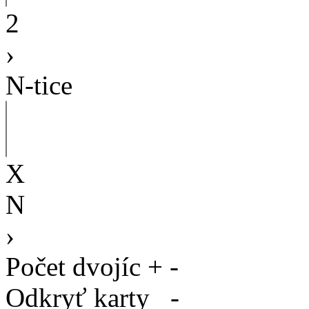
2
›
N-tice
X
N
›
Počet dvojíc
+
-
Odkryť karty
-