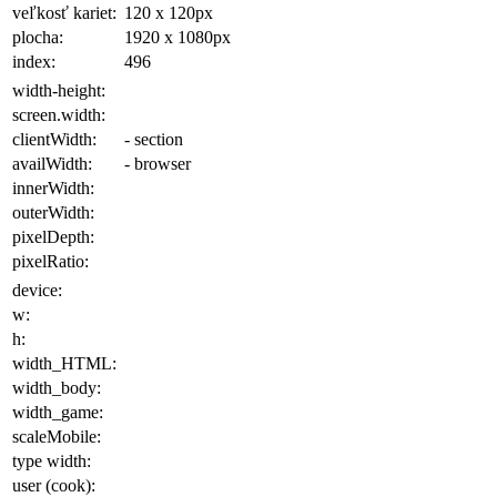
veľkosť kariet:
120 x 120
px
plocha
:
1920 x 1080
px
index:
496
width-height:
screen.width:
clientWidth:
- section
availWidth:
- browser
innerWidth:
outerWidth:
pixelDepth:
pixelRatio:
device:
w:
h:
width_HTML:
width_body:
width_game:
scaleMobile:
type width:
user (cook):