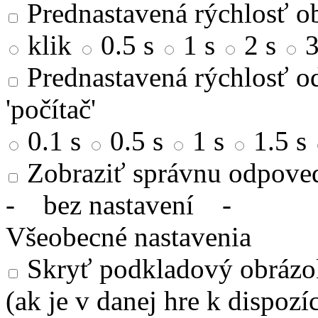
Prednastavená rýchlosť ob
klik
0.5 s
1 s
2 s
3
Prednastavená rýchlosť od
'počítač'
0.1 s
0.5 s
1 s
1.5 s
Zobraziť správnu odpove
-
bez nastavení
-
Všeobecné nastavenia
Skryť podkladový obrázok
(ak je v danej hre k dispozíc