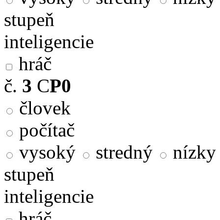
stupeň
inteligencie
hráč
č.
3
C
P0
človek
počítač
vysoký
stredný
nízky
stupeň
inteligencie
hráč