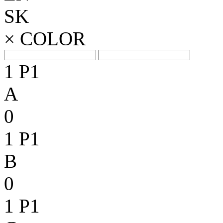
SK
×
COLOR
1
P1
A
0
1
P1
B
0
1
P1