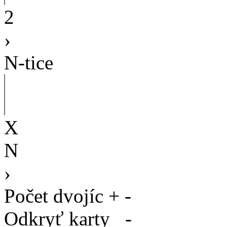
2
›
N-tice
X
N
›
Počet dvojíc
+
-
Odkryť karty
-