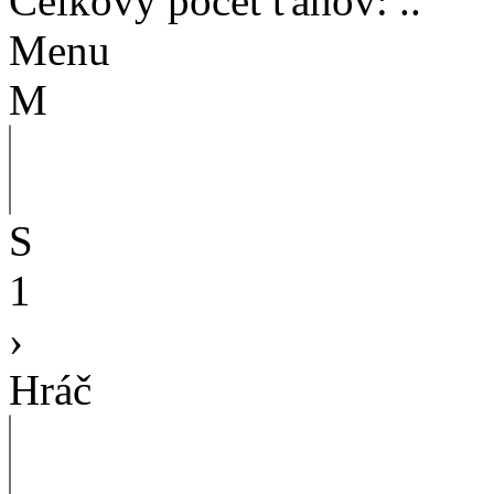
Celkový počet ťahov
:
..
Menu
M
S
1
›
Hráč