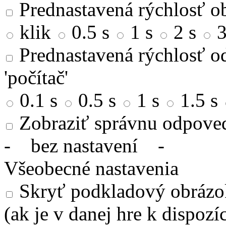
Prednastavená rýchlosť ob
klik
0.5 s
1 s
2 s
3
Prednastavená rýchlosť od
'počítač'
0.1 s
0.5 s
1 s
1.5 s
Zobraziť správnu odpove
-
bez nastavení
-
Všeobecné nastavenia
Skryť podkladový obrázok
(ak je v danej hre k dispozíc