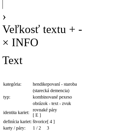
›
Veľkosť textu
+
-
×
INFO
Text
kategória:
hendikepovaní - staroba
(starecká demencia)
typ:
kombinované pexeso
obrázok - text - zvuk
rovnaké páry
identita kariet:
[ E ]
definícia kariet:
štvorice
[ 4 ]
karty / páry:
1
/
2
3