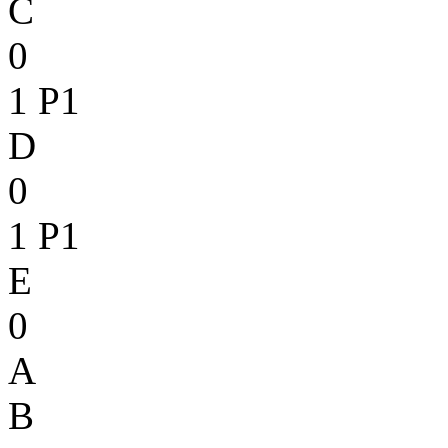
C
0
1
P1
D
0
1
P1
E
0
A
B