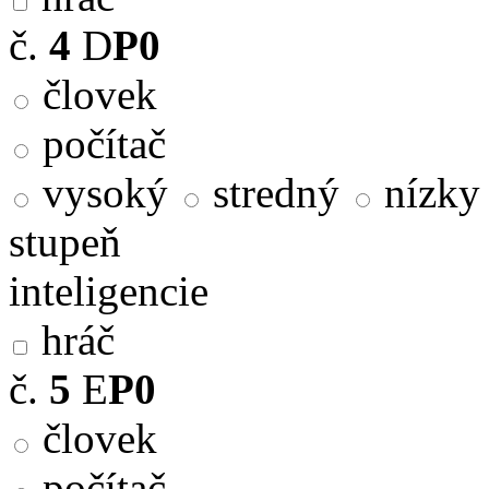
č.
4
D
P0
človek
počítač
vysoký
stredný
nízky
stupeň
inteligencie
hráč
č.
5
E
P0
človek
počítač