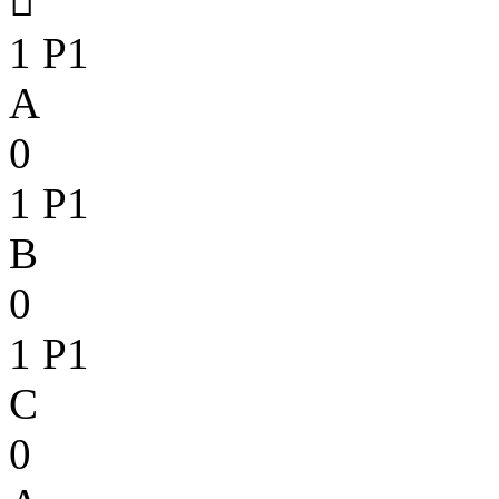

1
P1
A
0
1
P1
B
0
1
P1
C
0