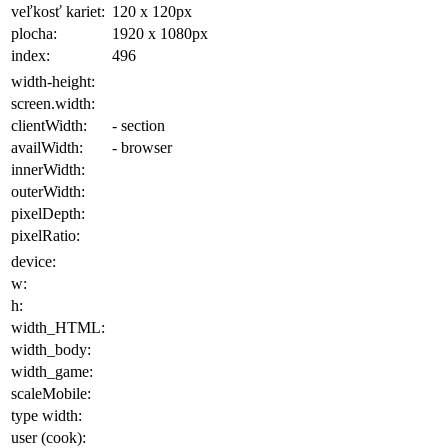
veľkosť kariet:
120 x 120
px
plocha
:
1920 x 1080
px
index:
496
width-height:
screen.width:
clientWidth:
- section
availWidth:
- browser
innerWidth:
outerWidth:
pixelDepth:
pixelRatio:
device:
w:
h:
width_HTML:
width_body:
width_game:
scaleMobile:
type width:
user (cook):