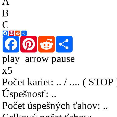
A
B
C
Facebook
Pinterest
Reddit
Share
Facebook
Pinterest
Reddit
Share
play_arrow
pause
x5
Počet kariet
:
..
/
..
..
( STOP 
Úspešnosť
:
..
Počet úspešných ťahov
:
..