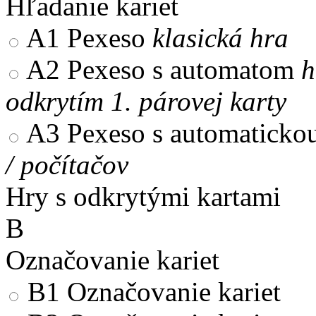
Hľadanie kariet
A1
Pexeso
klasická hra
A2
Pexeso s automatom
h
odkrytím 1. párovej karty
A3
Pexeso s automaticko
/ počítačov
Hry s odkrytými kartami
B
Označovanie kariet
B1
Označovanie kariet