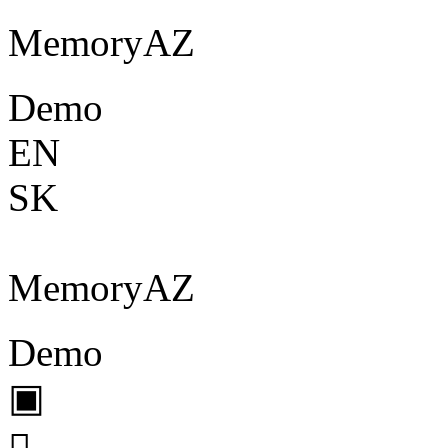
Memory
A
Z
Demo
EN
SK
Memory
A
Z
Demo
▣