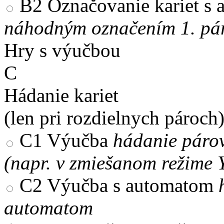
B2
Označovanie kariet s
náhodným označením 1. pár
Hry s výučbou
C
Hádanie kariet
(len pri rozdielnych pároch
C1
Výučba
hádanie párov
(napr. v zmiešanom režime 
C2
Výučba s automatom
automatom