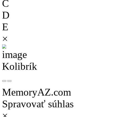
C
D
E
×
Kolibrík
MemoryAZ.com
Spravovať súhlas
×