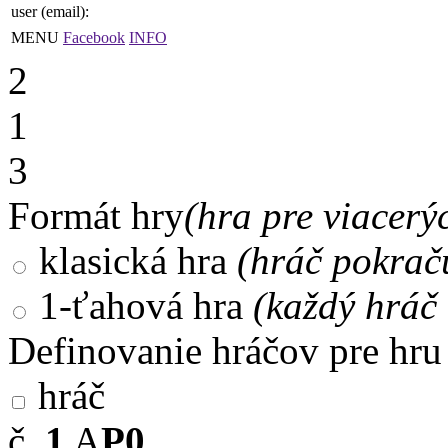
user (email):
MENU
Facebook
INFO
2
1
3
Formát hry
(hra pre viacerý
klasická hra
(hráč pokrač
1-ťahová hra
(každý hráč 
Definovanie hráčov pre hru
hráč
č.
1
A
P0