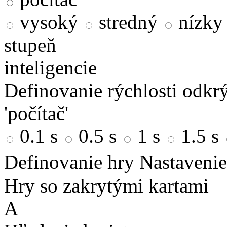
vysoký
stredný
nízky
stupeň
inteligencie
Definovanie rýchlosti odkrý
'počítač'
0.1 s
0.5 s
1 s
1.5 s
Definovanie hry
Nastavenie
Hry so zakrytými kartami
A