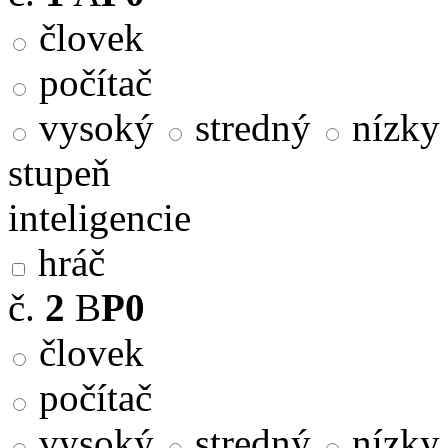
človek
počítač
vysoký
stredný
nízky
stupeň
inteligencie
hráč
č.
2
B
P0
človek
počítač
vysoký
stredný
nízky