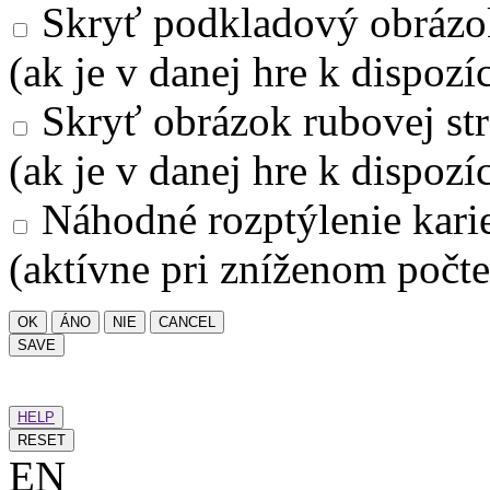
Skryť podkladový obrázo
(ak je v danej hre k dispozíc
Skryť obrázok rubovej str
(ak je v danej hre k dispozíc
Náhodné rozptýlenie kari
(aktívne pri zníženom počte
OK
ÁNO
NIE
CANCEL
SAVE
HELP
RESET
EN