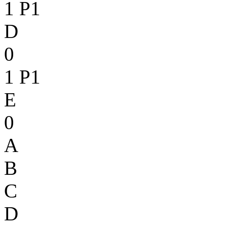
1
P1
D
0
1
P1
E
0
A
B
C
D