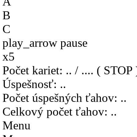
A
B
C
play_arrow
pause
x5
Počet kariet
:
..
/
..
..
( STOP 
Úspešnosť
:
..
Počet úspešných ťahov
:
..
Celkový počet ťahov
:
..
Menu