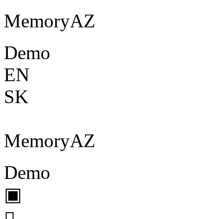
Memory
A
Z
Demo
EN
SK
Memory
A
Z
Demo
▣