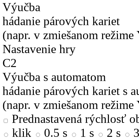
Výučba
hádanie párových kariet
(napr. v zmiešanom režime 
Nastavenie hry
C2
Výučba s automatom
hádanie párových kariet s 
(napr. v zmiešanom režime 
Prednastavená rýchlosť ob
klik
0.5 s
1 s
2 s
3