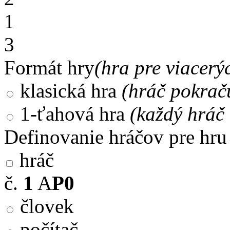
1
3
Formát hry
(hra pre viacerý
klasická hra
(hráč pokrač
1-ťahová hra
(každý hráč 
Definovanie hráčov pre hru
hráč
č.
1
A
P0
človek
počítač