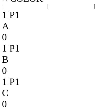
1
P1
A
0
1
P1
B
0
1
P1
C
0