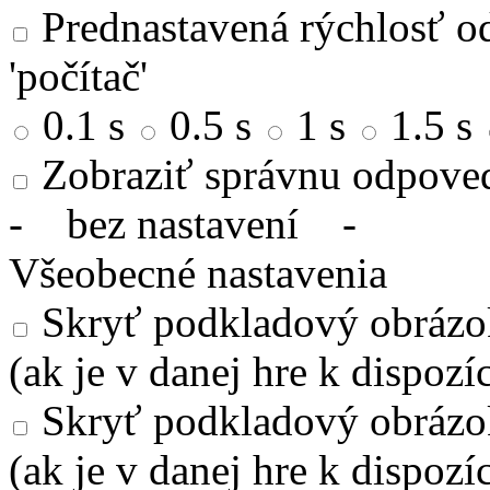
Prednastavená rýchlosť od
'počítač'
0.1 s
0.5 s
1 s
1.5 s
Zobraziť správnu odpove
-
bez nastavení
-
Všeobecné nastavenia
Skryť podkladový obrázok
(ak je v danej hre k dispozíc
Skryť podkladový obrázo
(ak je v danej hre k dispozíc