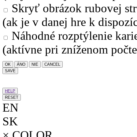
Skryť obrázok rubovej str
(ak je v danej hre k dispozíc
Náhodné rozptýlenie kari
(aktívne pri zníženom počte
OK
ÁNO
NIE
CANCEL
SAVE
HELP
RESET
EN
SK
×
COLOR