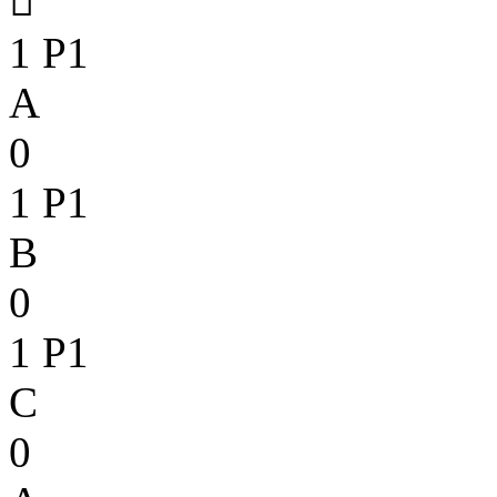

1
P1
A
0
1
P1
B
0
1
P1
C
0