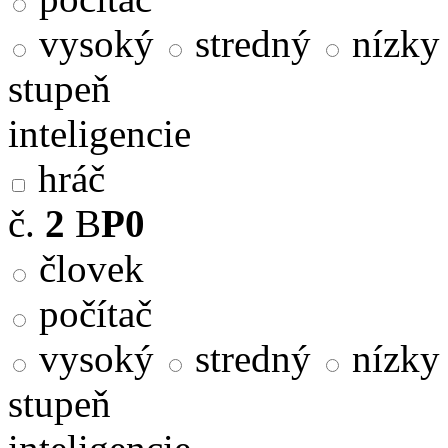
vysoký
stredný
nízky
stupeň
inteligencie
hráč
č.
2
B
P0
človek
počítač
vysoký
stredný
nízky
stupeň