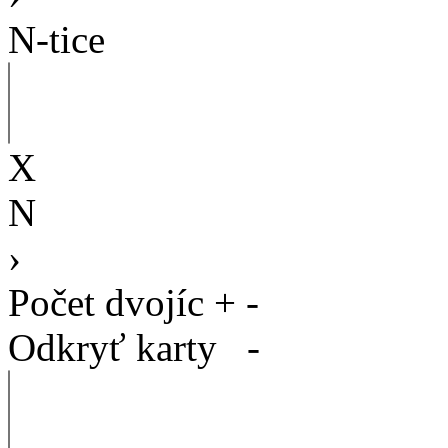
N-tice
X
N
›
Počet dvojíc
+
-
Odkryť karty
-