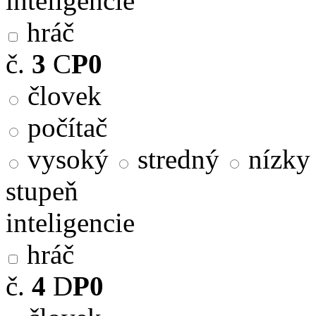
inteligencie
hráč
č.
3
C
P0
človek
počítač
vysoký
stredný
nízky
stupeň
inteligencie
hráč
č.
4
D
P0