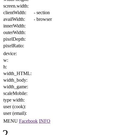
screen.width:
clientWidth:
- section
availWidth:
- browser
innerWidth:
outerWidth:
pixelDepth:
pixelRatio:
device:
w:
h:
width_HTML:
width_body:
width_game:
scaleMobile:
type width:
user (cook):
user (email):
MENU
Facebook
INFO
2