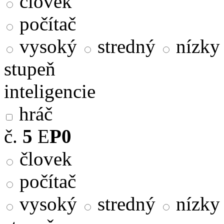
človek
počítač
vysoký
stredný
nízky
stupeň
inteligencie
hráč
č.
5
E
P0
človek
počítač
vysoký
stredný
nízky