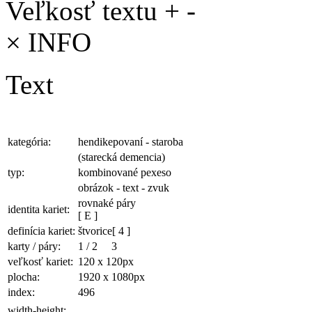
Veľkosť textu
+
-
×
INFO
Text
kategória:
hendikepovaní - staroba
(starecká demencia)
typ:
kombinované pexeso
obrázok - text - zvuk
rovnaké páry
identita kariet:
[ E ]
definícia kariet:
štvorice
[ 4 ]
karty / páry:
1
/
2
3
veľkosť kariet:
120 x 120
px
plocha
:
1920 x 1080
px
index:
496
width-height: