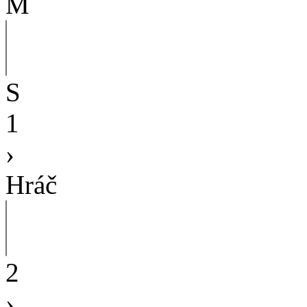
M
S
1
›
Hráč
2
›