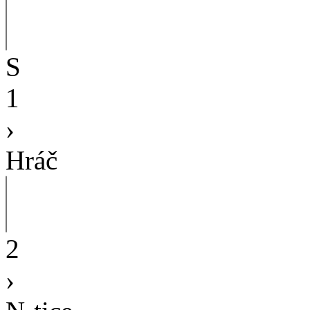
S
1
›
Hráč
2
›