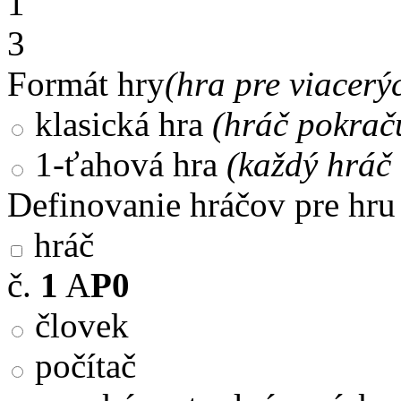
1
3
Formát hry
(hra pre viacerý
klasická hra
(hráč pokrač
1-ťahová hra
(každý hráč 
Definovanie hráčov pre hru
hráč
č.
1
A
P0
človek
počítač