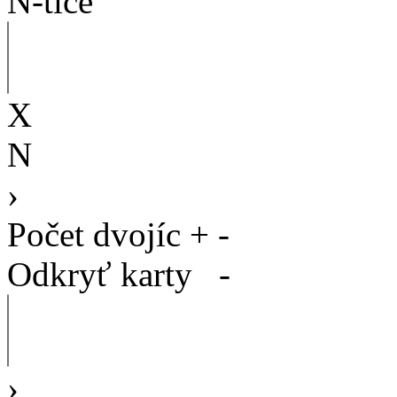
N-tice
X
N
›
Počet dvojíc
+
-
Odkryť karty
-
›