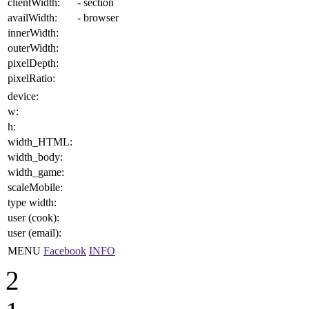
clientWidth:
- section
availWidth:
- browser
innerWidth:
outerWidth:
pixelDepth:
pixelRatio:
device:
w:
h:
width_HTML:
width_body:
width_game:
scaleMobile:
type width:
user (cook):
user (email):
MENU
Facebook
INFO
2