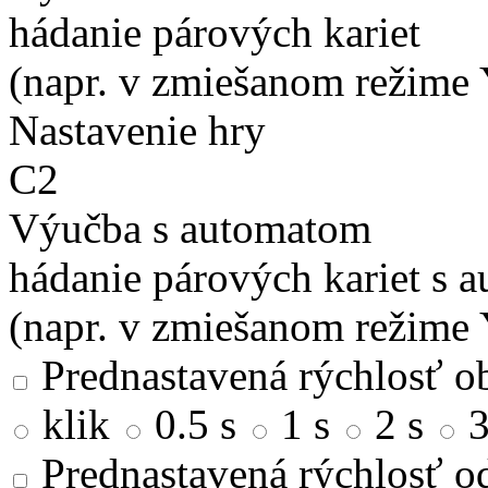
hádanie párových kariet
(napr. v zmiešanom režime 
Nastavenie hry
C2
Výučba s automatom
hádanie párových kariet s 
(napr. v zmiešanom režime 
Prednastavená rýchlosť ob
klik
0.5 s
1 s
2 s
3
Prednastavená rýchlosť od