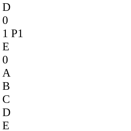
D
0
1
P1
E
0
A
B
C
D
E