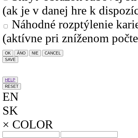
(ak je v danej hre k dispozíc
Náhodné rozptýlenie kari
(aktívne pri zníženom počte
OK
ÁNO
NIE
CANCEL
SAVE
HELP
RESET
EN
SK
×
COLOR