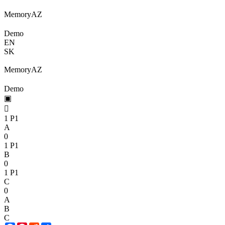
Memory
A
Z
Demo
EN
SK
Memory
A
Z
Demo
▣

1
P1
A
0
1
P1
B
0
1
P1
C
0
A
B
C