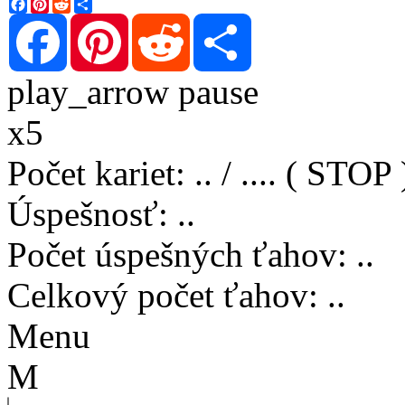
Facebook
Pinterest
Reddit
Share
Facebook
Pinterest
Reddit
Share
play_arrow
pause
x5
Počet kariet
:
..
/
..
..
( STOP 
Úspešnosť
:
..
Počet úspešných ťahov
:
..
Celkový počet ťahov
:
..
Menu
M