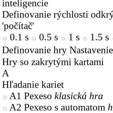
inteligencie
Definovanie rýchlosti odkrý
'počítač'
0.1 s
0.5 s
1 s
1.5 s
Definovanie hry
Nastavenie
Hry so zakrytými kartami
A
Hľadanie kariet
A1
Pexeso
klasická hra
A2
Pexeso s automatom
h