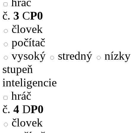
hráč
č.
3
C
P0
človek
počítač
vysoký
stredný
nízky
stupeň
inteligencie
hráč
č.
4
D
P0
človek