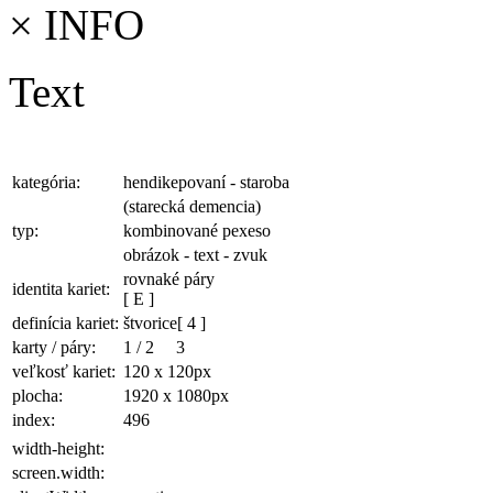
×
INFO
Text
kategória:
hendikepovaní - staroba
(starecká demencia)
typ:
kombinované pexeso
obrázok - text - zvuk
rovnaké páry
identita kariet:
[ E ]
definícia kariet:
štvorice
[ 4 ]
karty / páry:
1
/
2
3
veľkosť kariet:
120 x 120
px
plocha
:
1920 x 1080
px
index:
496
width-height:
screen.width: