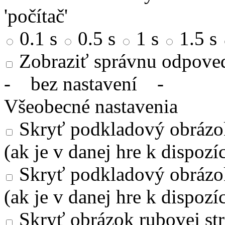
'počítač'
0.1 s
0.5 s
1 s
1.5 s
Zobraziť správnu odpove
-
bez nastavení
-
Všeobecné nastavenia
Skryť podkladový obrázok
(ak je v danej hre k dispozíc
Skryť podkladový obrázo
(ak je v danej hre k dispozíc
Skryť obrázok rubovej str