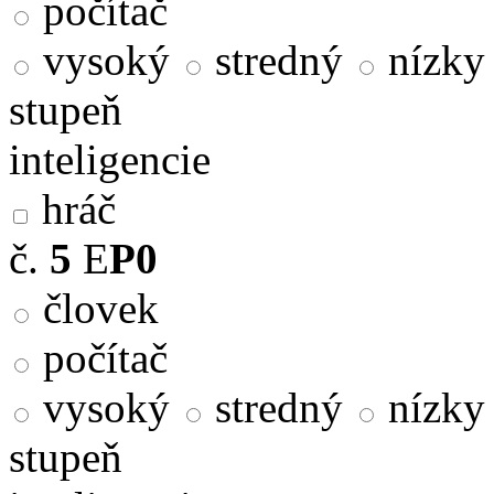
počítač
vysoký
stredný
nízky
stupeň
inteligencie
hráč
č.
5
E
P0
človek
počítač
vysoký
stredný
nízky
stupeň