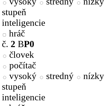
vysoký
stredný
nízky
stupeň
inteligencie
hráč
č.
2
B
P0
človek
počítač
vysoký
stredný
nízky
stupeň
inteligencie