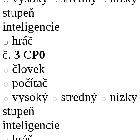
stupeň
inteligencie
hráč
č.
3
C
P0
človek
počítač
vysoký
stredný
nízky
stupeň
inteligencie
hráč