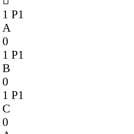

1
P1
A
0
1
P1
B
0
1
P1
C
0