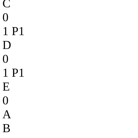
C
0
1
P1
D
0
1
P1
E
0
A
B