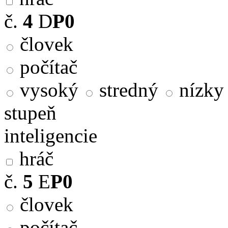
č.
4
D
P0
človek
počítač
vysoký
stredný
nízky
stupeň
inteligencie
hráč
č.
5
E
P0
človek
počítač