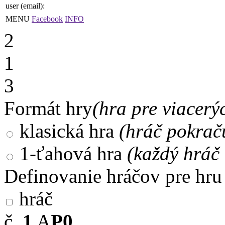
user (email):
MENU
Facebook
INFO
2
1
3
Formát hry
(hra pre viacerý
klasická hra
(hráč pokrač
1-ťahová hra
(každý hráč 
Definovanie hráčov pre hru
hráč
č.
1
A
P0