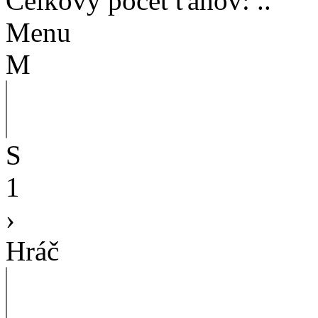
Celkový počet ťahov
:
..
Menu
M
S
1
›
Hráč