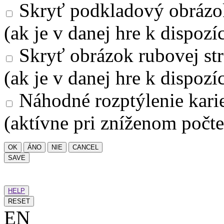
Skryť podkladový obrázo
(ak je v danej hre k dispozíc
Skryť obrázok rubovej str
(ak je v danej hre k dispozíc
Náhodné rozptýlenie kari
(aktívne pri zníženom počte
OK
ÁNO
NIE
CANCEL
SAVE
HELP
RESET
EN