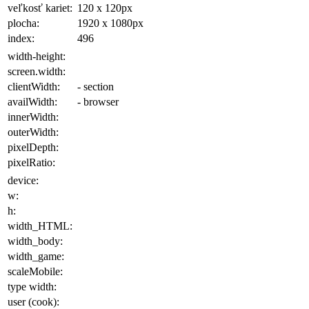
veľkosť kariet:
120 x 120
px
plocha
:
1920 x 1080
px
index:
496
width-height:
screen.width:
clientWidth:
- section
availWidth:
- browser
innerWidth:
outerWidth:
pixelDepth:
pixelRatio:
device:
w:
h:
width_HTML:
width_body:
width_game:
scaleMobile:
type width:
user (cook):