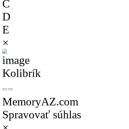
C
D
E
×
Kolibrík
MemoryAZ.com
Spravovať súhlas
×