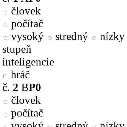
človek
počítač
vysoký
stredný
nízky
stupeň
inteligencie
hráč
č.
2
B
P0
človek
počítač
vysoký
stredný
nízky