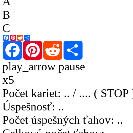
A
B
C
Facebook
Pinterest
Reddit
Share
Facebook
Pinterest
Reddit
Share
play_arrow
pause
x5
Počet kariet
:
..
/
..
..
( STOP 
Úspešnosť
:
..
Počet úspešných ťahov
:
..