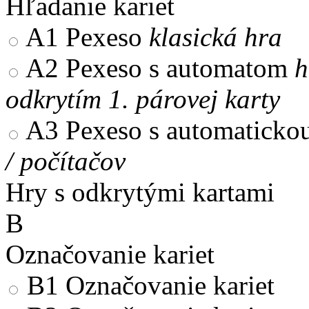
Hľadanie kariet
A1
Pexeso
klasická hra
A2
Pexeso s automatom
h
odkrytím 1. párovej karty
A3
Pexeso s automaticko
/ počítačov
Hry s odkrytými kartami
B
Označovanie kariet
B1
Označovanie kariet