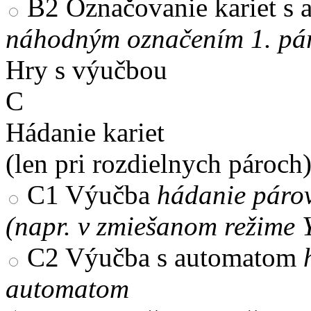
B2
Označovanie kariet s
náhodným označením 1. pár
Hry s výučbou
C
Hádanie kariet
(len pri rozdielnych pároch
C1
Výučba
hádanie párov
(napr. v zmiešanom režime 
C2
Výučba s automatom
automatom