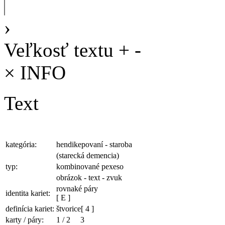
›
Veľkosť textu
+
-
×
INFO
Text
kategória:
hendikepovaní - staroba
(starecká demencia)
typ:
kombinované pexeso
obrázok - text - zvuk
rovnaké páry
identita kariet:
[ E ]
definícia kariet:
štvorice
[ 4 ]
karty / páry:
1
/
2
3