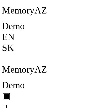
Memory
A
Z
Demo
EN
SK
Memory
A
Z
Demo
▣