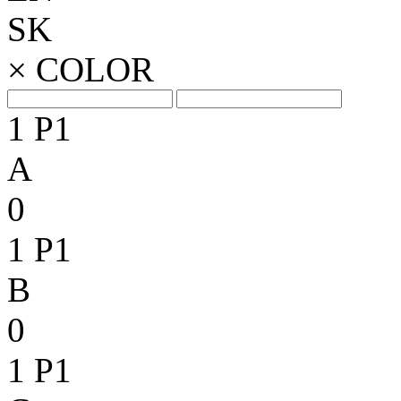
SK
×
COLOR
1
P1
A
0
1
P1
B
0
1
P1