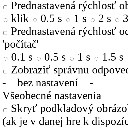
Prednastavená rýchlosť ob
klik
0.5 s
1 s
2 s
3
Prednastavená rýchlosť od
'počítač'
0.1 s
0.5 s
1 s
1.5 s
Zobraziť správnu odpove
-
bez nastavení
-
Všeobecné nastavenia
Skryť podkladový obrázok
(ak je v danej hre k dispozíc