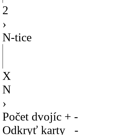
2
›
N-tice
X
N
›
Počet dvojíc
+
-
Odkryť karty
-