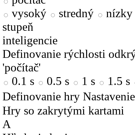
vysoký
stredný
nízky
stupeň
inteligencie
Definovanie rýchlosti odkrý
'počítač'
0.1 s
0.5 s
1 s
1.5 s
Definovanie hry
Nastavenie
Hry so zakrytými kartami
A