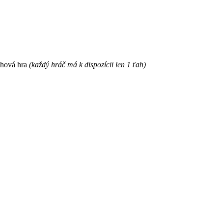
ahová hra
(každý hráč má k dispozícii len 1 ťah)