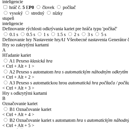
inteligencie
hráč č.
5
E
P0
človek
počítač
vysoký
stredný
nízky
stupeň
inteligencie
Definovanie rýchlosti odkrývania kariet pre hráča typu 'počítač'
0.1 s
0.5 s
1 s
1.5 s
2 s
3 s
5 s
Definovanie hry
Nastavenie hry
A1
Všeobecné nastavenia
Generátor č
Hry so zakrytými kartami
A
Hľadanie kariet
A1
Pexeso
klasická hra
<
Ctrl + Alt + 1
>
A2
Pexeso s automatom
hra s automatickým náhodným odkrytím 1
<
Ctrl + Alt + 2
>
A3
Pexeso s automatickou hrou
automatická hra počítača / počít
<
Ctrl + Alt + 3
>
Hry s odkrytými kartami
B
Označovanie kariet
B1
Označovanie kariet
<
Ctrl + Alt + 4
>
B2
Označovanie kariet s automatom
hra s automatickým náhodný
<
Ctrl + Alt + 5
>