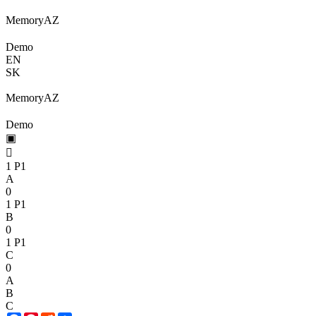
Memory
A
Z
Demo
EN
SK
Memory
A
Z
Demo
▣

1
P1
A
0
1
P1
B
0
1
P1
C
0
A
B
C