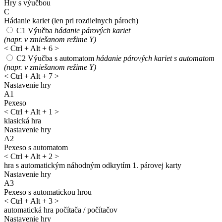
Hry s výučbou
C
Hádanie kariet
(len pri rozdielnych pároch)
C1
Výučba
hádanie párových kariet
(napr. v zmiešanom režime Y)
<
Ctrl + Alt + 6
>
C2
Výučba s automatom
hádanie párových kariet s automatom
(napr. v zmiešanom režime Y)
<
Ctrl + Alt + 7
>
Nastavenie hry
A1
Pexeso
<
Ctrl + Alt + 1
>
klasická hra
Nastavenie hry
A2
Pexeso s automatom
<
Ctrl + Alt + 2
>
hra s automatickým náhodným odkrytím 1. párovej karty
Nastavenie hry
A3
Pexeso s automatickou hrou
<
Ctrl + Alt + 3
>
automatická hra počítača / počítačov
Nastavenie hry