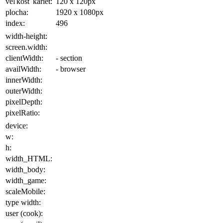
veľkosť kariet:
120 x 120
px
plocha
:
1920 x 1080
px
index:
496
width-height:
screen.width:
clientWidth:
- section
availWidth:
- browser
innerWidth:
outerWidth:
pixelDepth:
pixelRatio:
device:
w:
h:
width_HTML:
width_body:
width_game:
scaleMobile:
type width:
user (cook):