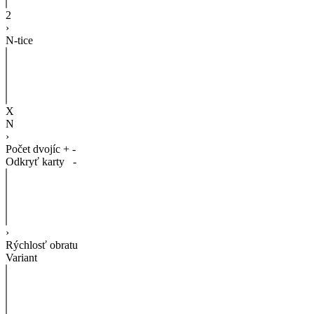
2
›
N-tice
X
N
›
Počet dvojíc
+
-
Odkryť karty
-
›
Rýchlosť obratu
Variant