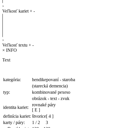
›
Veľkosť kariet
+
-
›
Veľkosť textu
+
-
×
INFO
Text
kategória:
hendikepovaní - staroba
(starecká demencia)
typ:
kombinované pexeso
obrázok - text - zvuk
rovnaké páry
identita kariet:
[ E ]
definícia kariet:
štvorice
[ 4 ]
karty / páry:
1
/
2
3