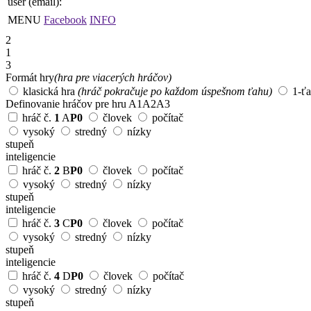
user (email):
MENU
Facebook
INFO
2
1
3
Formát hry
(hra pre viacerých hráčov)
klasická hra
(hráč pokračuje po každom úspešnom ťahu)
1-ť
Definovanie hráčov pre hru
A1
A2
A3
hráč č.
1
A
P0
človek
počítač
vysoký
stredný
nízky
stupeň
inteligencie
hráč č.
2
B
P0
človek
počítač
vysoký
stredný
nízky
stupeň
inteligencie
hráč č.
3
C
P0
človek
počítač
vysoký
stredný
nízky
stupeň
inteligencie
hráč č.
4
D
P0
človek
počítač
vysoký
stredný
nízky
stupeň