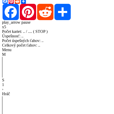
Facebook
Pinterest
Reddit
Share
Facebook
Pinterest
Reddit
Share
play_arrow
pause
x5
Počet kariet
:
..
/
..
..
( STOP )
Úspešnosť
:
..
Počet úspešných ťahov
:
..
Celkový počet ťahov
:
..
Menu
M
S
1
›
Hráč