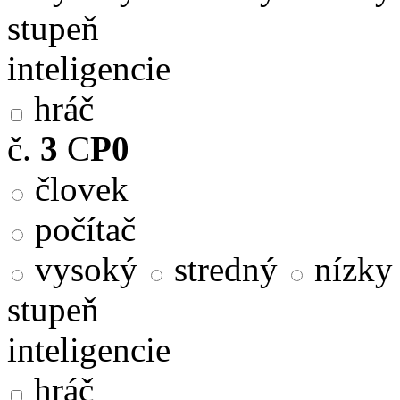
stupeň
inteligencie
hráč
č.
3
C
P0
človek
počítač
vysoký
stredný
nízky
stupeň
inteligencie
hráč