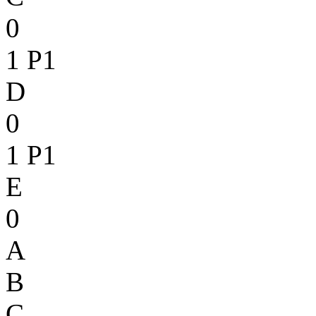
0
1
P1
D
0
1
P1
E
0
A
B
C