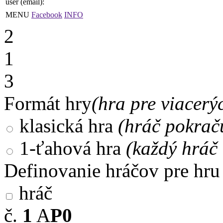
user (email):
MENU
Facebook
INFO
2
1
3
Formát hry
(hra pre viacerý
klasická hra
(hráč pokrač
1-ťahová hra
(každý hráč 
Definovanie hráčov pre hru
hráč
č.
1
A
P0