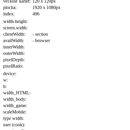
veľkosť kariet:
120 x 120
px
plocha
:
1920 x 1080
px
index:
496
width-height:
screen.width:
clientWidth:
- section
availWidth:
- browser
innerWidth:
outerWidth:
pixelDepth:
pixelRatio:
device:
w:
h:
width_HTML:
width_body:
width_game:
scaleMobile:
type width:
user (cook):