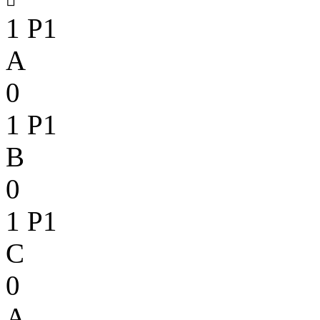
1
P1
A
0
1
P1
B
0
1
P1
C
0
A