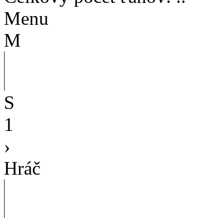
Menu
M
S
1
›
Hráč