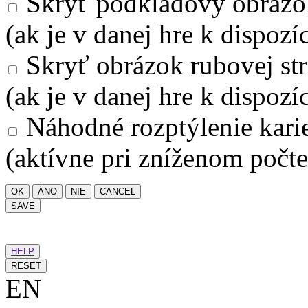
Skryť podkladový obrázo
(ak je v danej hre k dispozíc
Skryť obrázok rubovej str
(ak je v danej hre k dispozíc
Náhodné rozptýlenie kari
(aktívne pri zníženom počte
OK
ÁNO
NIE
CANCEL
SAVE
HELP
RESET
EN