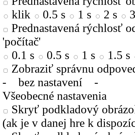
Prednastavená rýchlosť ob
klik
0.5 s
1 s
2 s
3
Prednastavená rýchlosť od
'počítač'
0.1 s
0.5 s
1 s
1.5 s
Zobraziť správnu odpove
-
bez nastavení
-
Všeobecné nastavenia
Skryť podkladový obrázok
(ak je v danej hre k dispozíc