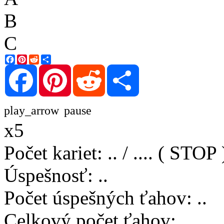
B
C
Facebook
Pinterest
Reddit
Share
Facebook
Pinterest
Reddit
Share
play_arrow
pause
x5
Počet kariet
:
..
/
..
..
( STOP 
Úspešnosť
:
..
Počet úspešných ťahov
:
..
Celkový počet ťahov
:
..