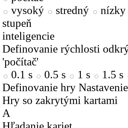
vysoký
stredný
nízky
stupeň
inteligencie
Definovanie rýchlosti odkrý
'počítač'
0.1 s
0.5 s
1 s
1.5 s
Definovanie hry
Nastavenie
Hry so zakrytými kartami
A
Hľadanie kariet