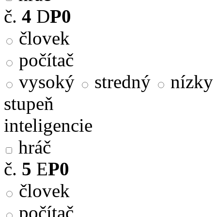
č.
4
D
P0
človek
počítač
vysoký
stredný
nízky
stupeň
inteligencie
hráč
č.
5
E
P0
človek
počítač