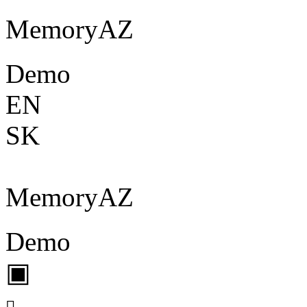
Memory
A
Z
Demo
EN
SK
Memory
A
Z
Demo
▣
