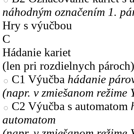
náhodným označením 1. pár
Hry s výučbou
C
Hádanie kariet
(len pri rozdielnych pároch
C1
Výučba
hádanie párov
(napr. v zmiešanom režime 
C2
Výučba s automatom
automatom
(napr. v zmiešanom režime 