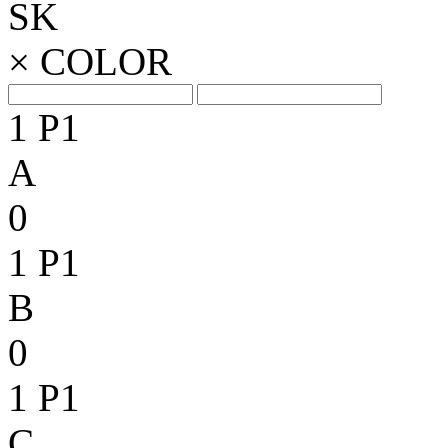
SK
×
COLOR
1
P1
A
0
1
P1
B
0
1
P1
C