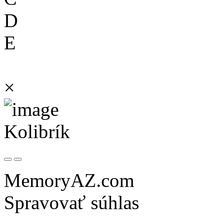
D
E
×
Kolibrík
MemoryAZ.com
Spravovať súhlas