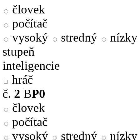
človek
počítač
vysoký
stredný
nízky
stupeň
inteligencie
hráč
č.
2
B
P0
človek
počítač
vysoký
stredný
nízky