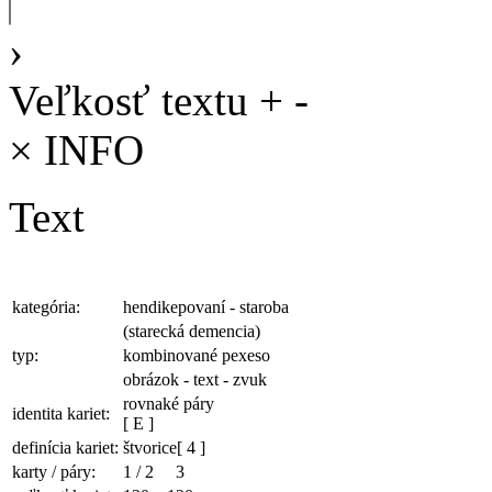
›
Veľkosť textu
+
-
×
INFO
Text
kategória:
hendikepovaní - staroba
(starecká demencia)
typ:
kombinované pexeso
obrázok - text - zvuk
rovnaké páry
identita kariet:
[ E ]
definícia kariet:
štvorice
[ 4 ]
karty / páry:
1
/
2
3