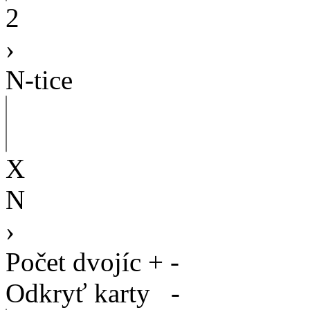
2
›
N-tice
X
N
›
Počet dvojíc
+
-
Odkryť karty
-