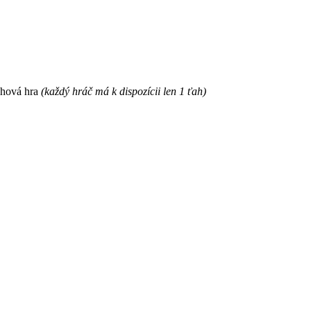
ahová hra
(každý hráč má k dispozícii len 1 ťah)