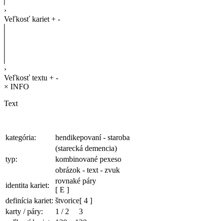
›
Veľkosť kariet
+
-
›
Veľkosť textu
+
-
×
INFO
Text
kategória:
hendikepovaní - staroba
(starecká demencia)
typ:
kombinované pexeso
obrázok - text - zvuk
rovnaké páry
identita kariet:
[ E ]
definícia kariet:
štvorice
[ 4 ]
karty / páry:
1
/
2
3