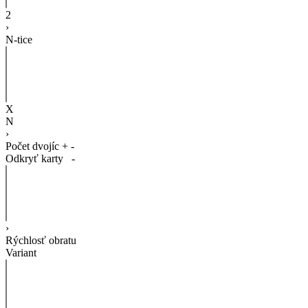
2
›
N-tice
X
N
›
Počet dvojíc
+
-
Odkryť karty
-
›
Rýchlosť obratu
Variant