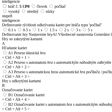
inteligencie
hráč č.
5
E
P0
človek
počítač
vysoký
stredný
nízky
stupeň
inteligencie
Definovanie rýchlosti odkrývania kariet pre hráča typu 'počítač'
0.1 s
0.5 s
1 s
1.5 s
2 s
3 s
5 s
Definovanie hry
Nastavenie hry
A1
Všeobecné nastavenia
Generátor č
Hry so zakrytými kartami
A
Hľadanie kariet
A1
Pexeso
klasická hra
<
Ctrl + Alt + 1
>
A2
Pexeso s automatom
hra s automatickým náhodným odkrytím 1
<
Ctrl + Alt + 2
>
A3
Pexeso s automatickou hrou
automatická hra počítača / počít
<
Ctrl + Alt + 3
>
Hry s odkrytými kartami
B
Označovanie kariet
B1
Označovanie kariet
<
Ctrl + Alt + 4
>
B2
Označovanie kariet s automatom
hra s automatickým náhodný
<
Ctrl + Alt + 5
>