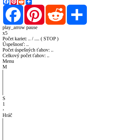
Facebook
Pinterest
Reddit
Share
Facebook
Pinterest
Reddit
Share
play_arrow
pause
x5
Počet kariet
:
..
/
..
..
( STOP )
Úspešnosť
:
..
Počet úspešných ťahov
:
..
Celkový počet ťahov
:
..
Menu
M
S
1
›
Hráč