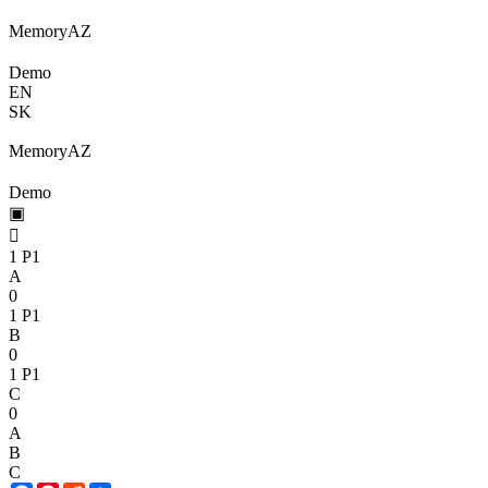
Memory
A
Z
Demo
EN
SK
Memory
A
Z
Demo
▣

1
P1
A
0
1
P1
B
0
1
P1
C
0
A
B
C