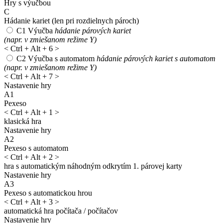
Hry s výučbou
C
Hádanie kariet
(len pri rozdielnych pároch)
C1
Výučba
hádanie párových kariet
(napr. v zmiešanom režime Y)
<
Ctrl + Alt + 6
>
C2
Výučba s automatom
hádanie párových kariet s automatom
(napr. v zmiešanom režime Y)
<
Ctrl + Alt + 7
>
Nastavenie hry
A1
Pexeso
<
Ctrl + Alt + 1
>
klasická hra
Nastavenie hry
A2
Pexeso s automatom
<
Ctrl + Alt + 2
>
hra s automatickým náhodným odkrytím 1. párovej karty
Nastavenie hry
A3
Pexeso s automatickou hrou
<
Ctrl + Alt + 3
>
automatická hra počítača / počítačov
Nastavenie hry