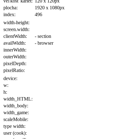
veľkosť kariet:
120 x 120
px
plocha
:
1920 x 1080
px
index:
496
width-height:
screen.width:
clientWidth:
- section
availWidth:
- browser
innerWidth:
outerWidth:
pixelDepth:
pixelRatio:
device:
w:
h:
width_HTML:
width_body:
width_game:
scaleMobile:
type width:
user (cook):