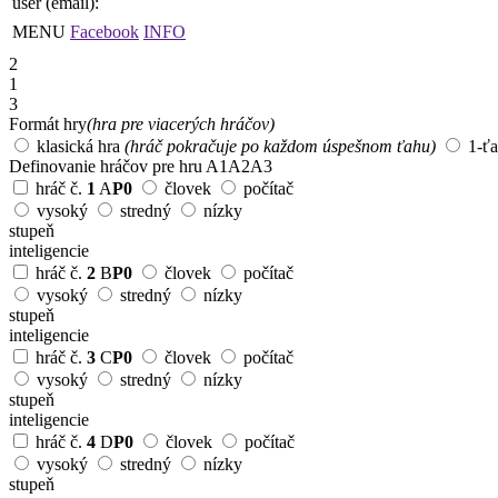
user (email):
MENU
Facebook
INFO
2
1
3
Formát hry
(hra pre viacerých hráčov)
klasická hra
(hráč pokračuje po každom úspešnom ťahu)
1-ť
Definovanie hráčov pre hru
A1
A2
A3
hráč č.
1
A
P0
človek
počítač
vysoký
stredný
nízky
stupeň
inteligencie
hráč č.
2
B
P0
človek
počítač
vysoký
stredný
nízky
stupeň
inteligencie
hráč č.
3
C
P0
človek
počítač
vysoký
stredný
nízky
stupeň
inteligencie
hráč č.
4
D
P0
človek
počítač
vysoký
stredný
nízky
stupeň