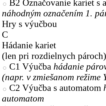
B2
Označovanie kariet s
náhodným označením 1. pár
Hry s výučbou
C
Hádanie kariet
(len pri rozdielnych pároch
C1
Výučba
hádanie párov
(napr. v zmiešanom režime 
C2
Výučba s automatom
automatom