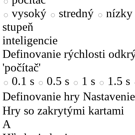
vysoký
stredný
nízky
stupeň
inteligencie
Definovanie rýchlosti odkrý
'počítač'
0.1 s
0.5 s
1 s
1.5 s
Definovanie hry
Nastavenie
Hry so zakrytými kartami
A