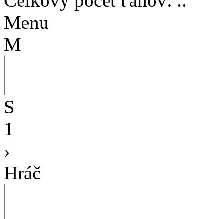
Celkový počet ťahov
:
..
Menu
M
S
1
›
Hráč