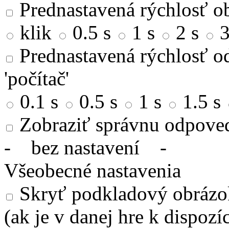
Prednastavená rýchlosť ob
klik
0.5 s
1 s
2 s
3
Prednastavená rýchlosť od
'počítač'
0.1 s
0.5 s
1 s
1.5 s
Zobraziť správnu odpove
-
bez nastavení
-
Všeobecné nastavenia
Skryť podkladový obrázok
(ak je v danej hre k dispozíc