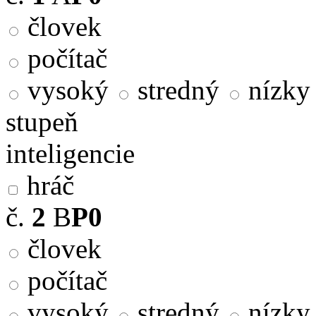
človek
počítač
vysoký
stredný
nízky
stupeň
inteligencie
hráč
č.
2
B
P0
človek
počítač
vysoký
stredný
nízky