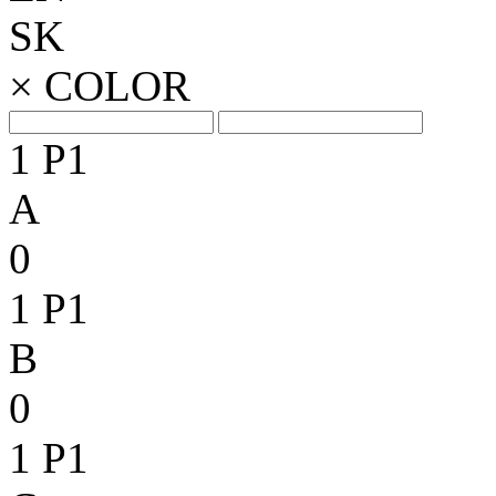
SK
×
COLOR
1
P1
A
0
1
P1
B
0
1
P1