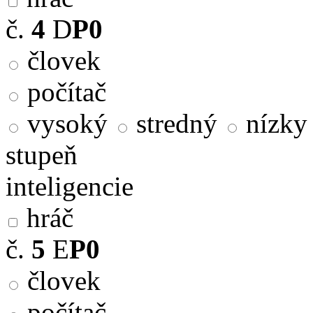
č.
4
D
P0
človek
počítač
vysoký
stredný
nízky
stupeň
inteligencie
hráč
č.
5
E
P0
človek
počítač