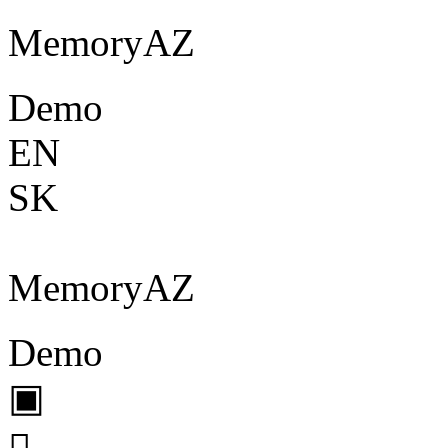
Memory
A
Z
Demo
EN
SK
Memory
A
Z
Demo
▣