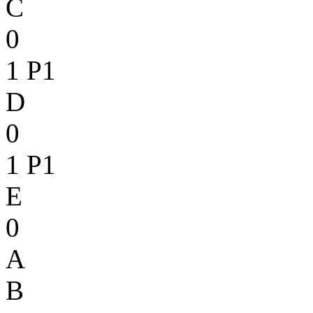
C
0
1
P1
D
0
1
P1
E
0
A
B