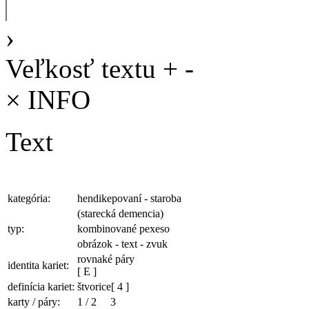
›
Veľkosť textu
+
-
×
INFO
Text
kategória:
hendikepovaní - staroba
(starecká demencia)
typ:
kombinované pexeso
obrázok - text - zvuk
rovnaké páry
identita kariet:
[ E ]
definícia kariet:
štvorice
[ 4 ]
karty / páry:
1
/
2
3