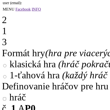
user (email):
MENU
Facebook
INFO
2
1
3
Formát hry
(hra pre viacerý
klasická hra
(hráč pokrač
1-ťahová hra
(každý hráč 
Definovanie hráčov pre hru
hráč
č.
1
A
P0