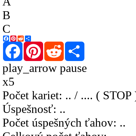
A
B
C
Facebook
Pinterest
Reddit
Share
Facebook
Pinterest
Reddit
Share
play_arrow
pause
x5
Počet kariet
:
..
/
..
..
( STOP 
Úspešnosť
:
..
Počet úspešných ťahov
:
..