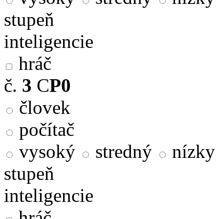
stupeň
inteligencie
hráč
č.
3
C
P0
človek
počítač
vysoký
stredný
nízky
stupeň
inteligencie
hráč