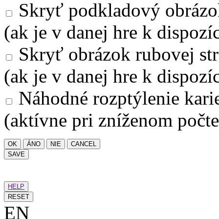
Skryť podkladový obrázo
(ak je v danej hre k dispozíc
Skryť obrázok rubovej str
(ak je v danej hre k dispozíc
Náhodné rozptýlenie kari
(aktívne pri zníženom počte
OK
ÁNO
NIE
CANCEL
SAVE
HELP
RESET
EN