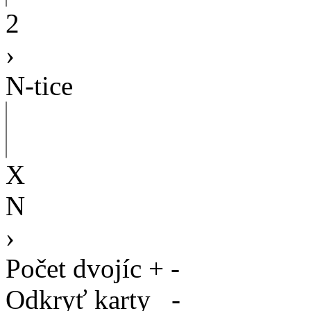
2
›
N-tice
X
N
›
Počet dvojíc
+
-
Odkryť karty
-