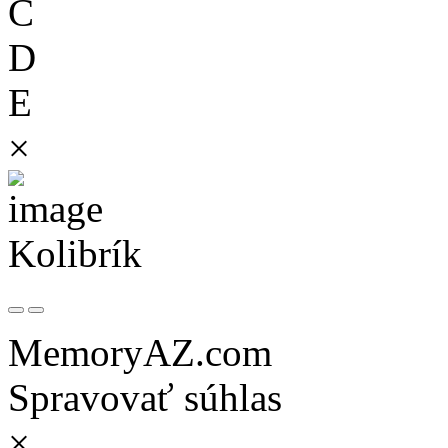
C
D
E
×
Kolibrík
MemoryAZ.com
Spravovať súhlas
×