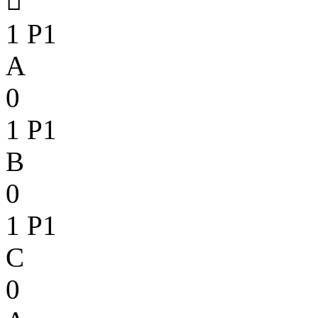

1
P1
A
0
1
P1
B
0
1
P1
C
0