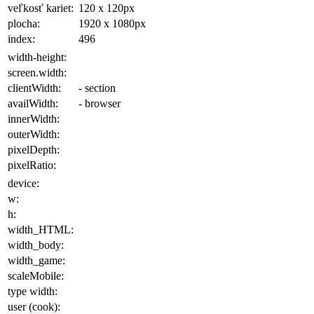
veľkosť kariet:
120 x 120
px
plocha
:
1920 x 1080
px
index:
496
width-height:
screen.width:
clientWidth:
- section
availWidth:
- browser
innerWidth:
outerWidth:
pixelDepth:
pixelRatio:
device:
w:
h:
width_HTML:
width_body:
width_game:
scaleMobile:
type width:
user (cook):