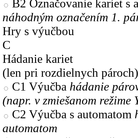
B2
Označovanie kariet s
náhodným označením 1. pár
Hry s výučbou
C
Hádanie kariet
(len pri rozdielnych pároch
C1
Výučba
hádanie párov
(napr. v zmiešanom režime 
C2
Výučba s automatom
automatom