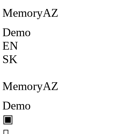
Memory
A
Z
Demo
EN
SK
Memory
A
Z
Demo
▣