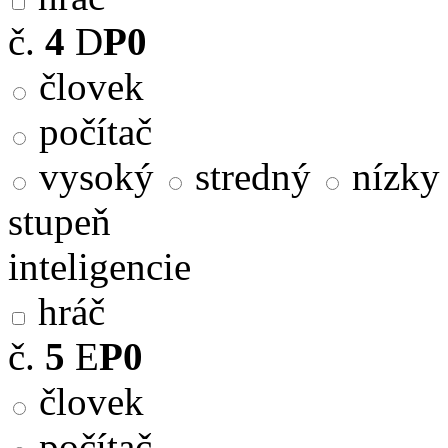
č.
4
D
P0
človek
počítač
vysoký
stredný
nízky
stupeň
inteligencie
hráč
č.
5
E
P0
človek
počítač