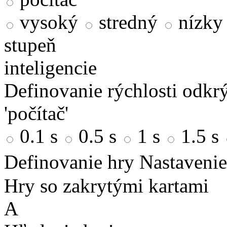
vysoký
stredný
nízky
stupeň
inteligencie
Definovanie rýchlosti odkrý
'počítač'
0.1 s
0.5 s
1 s
1.5 s
Definovanie hry
Nastavenie
Hry so zakrytými kartami
A