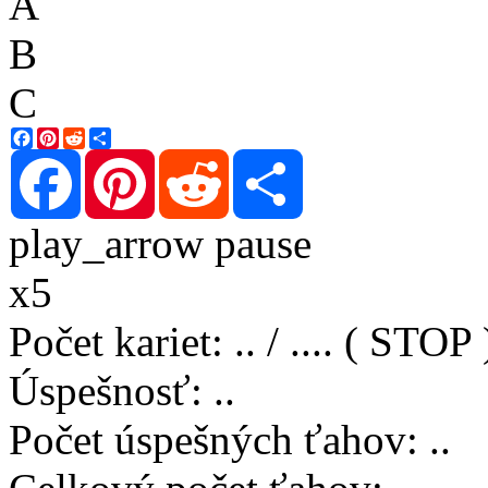
A
B
C
Facebook
Pinterest
Reddit
Share
Facebook
Pinterest
Reddit
Share
play_arrow
pause
x5
Počet kariet
:
..
/
..
..
( STOP 
Úspešnosť
:
..
Počet úspešných ťahov
:
..