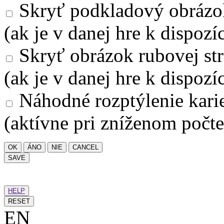
Skryť podkladový obrázo
(ak je v danej hre k dispozíc
Skryť obrázok rubovej str
(ak je v danej hre k dispozíc
Náhodné rozptýlenie kari
(aktívne pri zníženom počte
OK
ÁNO
NIE
CANCEL
SAVE
HELP
RESET
EN