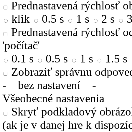
Prednastavená rýchlosť ob
klik
0.5 s
1 s
2 s
3
Prednastavená rýchlosť od
'počítač'
0.1 s
0.5 s
1 s
1.5 s
Zobraziť správnu odpove
-
bez nastavení
-
Všeobecné nastavenia
Skryť podkladový obrázok
(ak je v danej hre k dispozíc