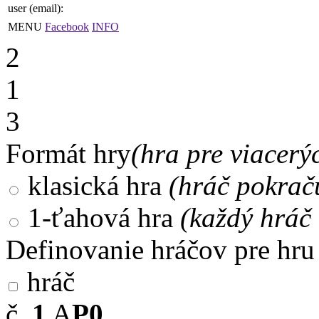
user (email):
MENU
Facebook
INFO
2
1
3
Formát hry
(hra pre viacerý
klasická hra
(hráč pokrač
1-ťahová hra
(každý hráč 
Definovanie hráčov pre hru
hráč
č.
1
A
P0