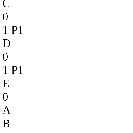
C
0
1
P1
D
0
1
P1
E
0
A
B