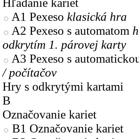
Hľadanie kariet
A1
Pexeso
klasická hra
A2
Pexeso s automatom
h
odkrytím 1. párovej karty
A3
Pexeso s automaticko
/ počítačov
Hry s odkrytými kartami
B
Označovanie kariet
B1
Označovanie kariet