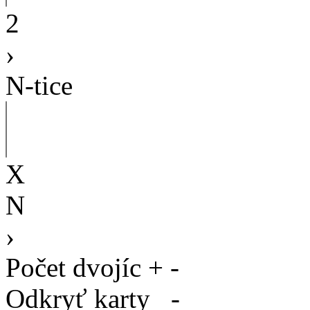
2
›
N-tice
X
N
›
Počet dvojíc
+
-
Odkryť karty
-