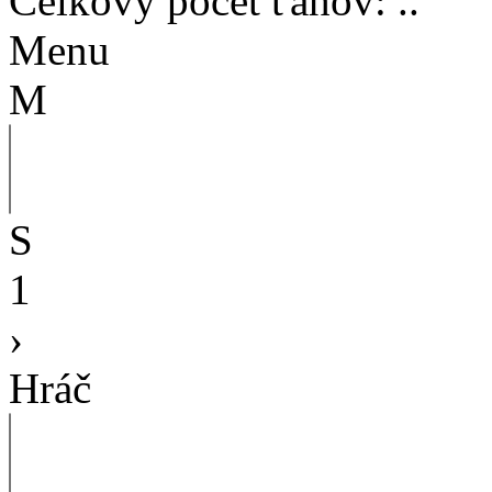
Celkový počet ťahov
:
..
Menu
M
S
1
›
Hráč