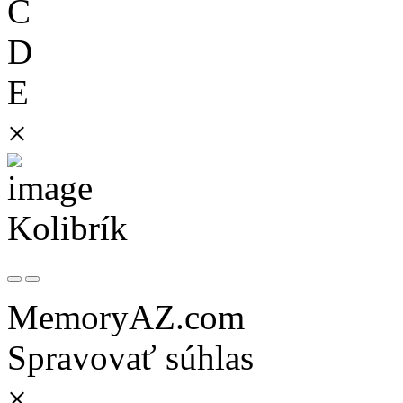
C
D
E
×
Kolibrík
MemoryAZ.com
Spravovať súhlas
×