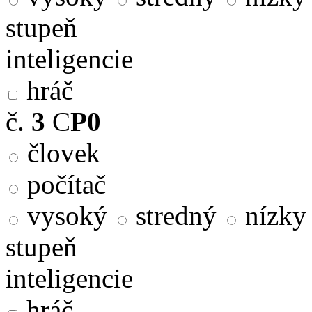
stupeň
inteligencie
hráč
č.
3
C
P0
človek
počítač
vysoký
stredný
nízky
stupeň
inteligencie
hráč