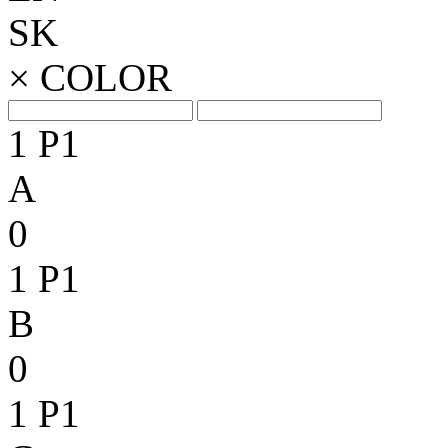
SK
×
COLOR
1
P1
A
0
1
P1
B
0
1
P1