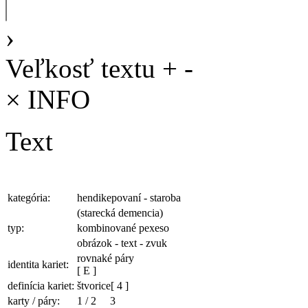
›
Veľkosť textu
+
-
×
INFO
Text
kategória:
hendikepovaní - staroba
(starecká demencia)
typ:
kombinované pexeso
obrázok - text - zvuk
rovnaké páry
identita kariet:
[ E ]
definícia kariet:
štvorice
[ 4 ]
karty / páry:
1
/
2
3