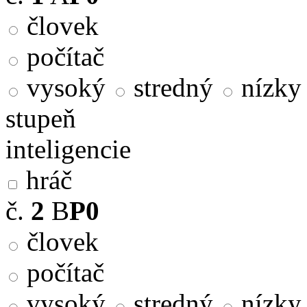
človek
počítač
vysoký
stredný
nízky
stupeň
inteligencie
hráč
č.
2
B
P0
človek
počítač
vysoký
stredný
nízky