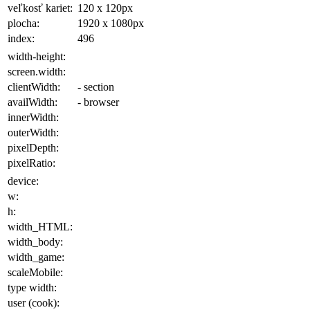
veľkosť kariet:
120 x 120
px
plocha
:
1920 x 1080
px
index:
496
width-height:
screen.width:
clientWidth:
- section
availWidth:
- browser
innerWidth:
outerWidth:
pixelDepth:
pixelRatio:
device:
w:
h:
width_HTML:
width_body:
width_game:
scaleMobile:
type width:
user (cook):