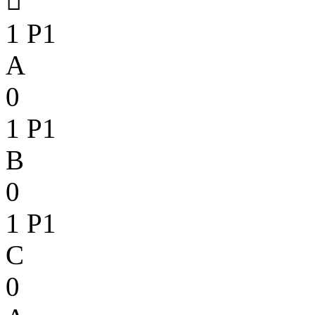

1
P1
A
0
1
P1
B
0
1
P1
C
0