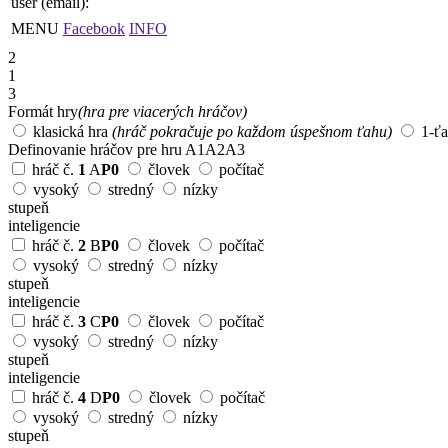
user (email):
MENU
Facebook
INFO
2
1
3
Formát hry
(hra pre viacerých hráčov)
klasická hra
(hráč pokračuje po každom úspešnom ťahu)
1-ť
Definovanie hráčov pre hru
A1
A2
A3
hráč č.
1
A
P0
človek
počítač
vysoký
stredný
nízky
stupeň
inteligencie
hráč č.
2
B
P0
človek
počítač
vysoký
stredný
nízky
stupeň
inteligencie
hráč č.
3
C
P0
človek
počítač
vysoký
stredný
nízky
stupeň
inteligencie
hráč č.
4
D
P0
človek
počítač
vysoký
stredný
nízky
stupeň