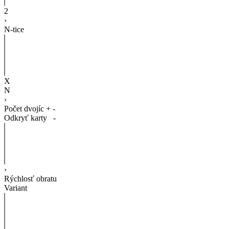
2
›
N-tice
X
N
›
Počet dvojíc
+
-
Odkryť karty
-
›
Rýchlosť obratu
Variant