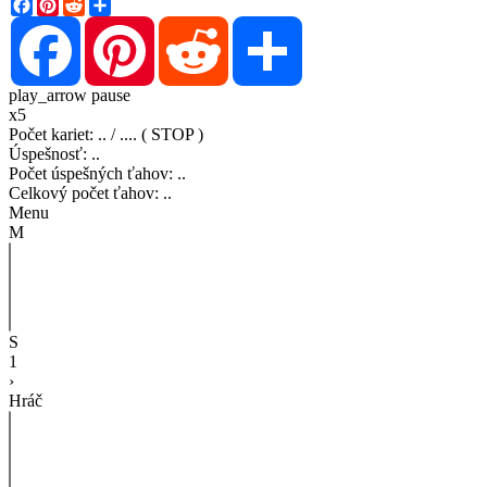
Facebook
Pinterest
Reddit
Share
Facebook
Pinterest
Reddit
Share
play_arrow
pause
x5
Počet kariet
:
..
/
..
..
( STOP )
Úspešnosť
:
..
Počet úspešných ťahov
:
..
Celkový počet ťahov
:
..
Menu
M
S
1
›
Hráč