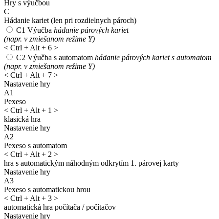
Hry s výučbou
C
Hádanie kariet
(len pri rozdielnych pároch)
C1
Výučba
hádanie párových kariet
(napr. v zmiešanom režime Y)
<
Ctrl + Alt + 6
>
C2
Výučba s automatom
hádanie párových kariet s automatom
(napr. v zmiešanom režime Y)
<
Ctrl + Alt + 7
>
Nastavenie hry
A1
Pexeso
<
Ctrl + Alt + 1
>
klasická hra
Nastavenie hry
A2
Pexeso s automatom
<
Ctrl + Alt + 2
>
hra s automatickým náhodným odkrytím 1. párovej karty
Nastavenie hry
A3
Pexeso s automatickou hrou
<
Ctrl + Alt + 3
>
automatická hra počítača / počítačov
Nastavenie hry