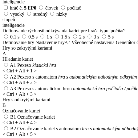
inteligencie
hráč č.
5
E
P0
človek
počítač
vysoký
stredný
nízky
stupeň
inteligencie
Definovanie rýchlosti odkrývania kariet pre hráča typu 'počítač'
0.1 s
0.5 s
1 s
1.5 s
2 s
3 s
5 s
Definovanie hry
Nastavenie hry
A1
Všeobecné nastavenia
Generátor č
Hry so zakrytými kartami
A
Hľadanie kariet
A1
Pexeso
klasická hra
<
Ctrl + Alt + 1
>
A2
Pexeso s automatom
hra s automatickým náhodným odkrytím 1
<
Ctrl + Alt + 2
>
A3
Pexeso s automatickou hrou
automatická hra počítača / počít
<
Ctrl + Alt + 3
>
Hry s odkrytými kartami
B
Označovanie kariet
B1
Označovanie kariet
<
Ctrl + Alt + 4
>
B2
Označovanie kariet s automatom
hra s automatickým náhodný
<
Ctrl + Alt + 5
>