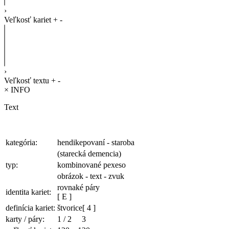
›
Veľkosť kariet
+
-
›
Veľkosť textu
+
-
×
INFO
Text
kategória:
hendikepovaní - staroba
(starecká demencia)
typ:
kombinované pexeso
obrázok - text - zvuk
rovnaké páry
identita kariet:
[ E ]
definícia kariet:
štvorice
[ 4 ]
karty / páry:
1
/
2
3