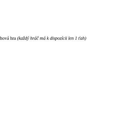
ahová hra
(každý hráč má k dispozícii len 1 ťah)