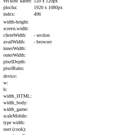
veľkosť kariet:
120 x 120
px
plocha
:
1920 x 1080
px
index:
496
width-height:
screen.width:
clientWidth:
- section
availWidth:
- browser
innerWidth:
outerWidth:
pixelDepth:
pixelRatio:
device:
w:
h:
width_HTML:
width_body:
width_game:
scaleMobile:
type width:
user (cook):