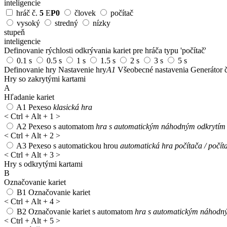
inteligencie
hráč č.
5
E
P0
človek
počítač
vysoký
stredný
nízky
stupeň
inteligencie
Definovanie rýchlosti odkrývania kariet pre hráča typu 'počítač'
0.1 s
0.5 s
1 s
1.5 s
2 s
3 s
5 s
Definovanie hry
Nastavenie hry
A1
Všeobecné nastavenia
Generátor č
Hry so zakrytými kartami
A
Hľadanie kariet
A1
Pexeso
klasická hra
<
Ctrl + Alt + 1
>
A2
Pexeso s automatom
hra s automatickým náhodným odkrytím 1
<
Ctrl + Alt + 2
>
A3
Pexeso s automatickou hrou
automatická hra počítača / počít
<
Ctrl + Alt + 3
>
Hry s odkrytými kartami
B
Označovanie kariet
B1
Označovanie kariet
<
Ctrl + Alt + 4
>
B2
Označovanie kariet s automatom
hra s automatickým náhodný
<
Ctrl + Alt + 5
>