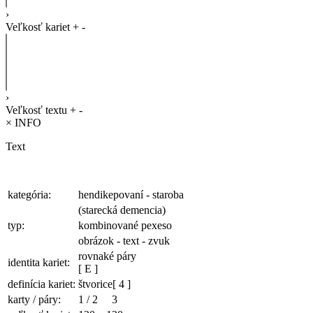
›
Veľkosť kariet
+
-
›
Veľkosť textu
+
-
×
INFO
Text
kategória:
hendikepovaní - staroba
(starecká demencia)
typ:
kombinované pexeso
obrázok - text - zvuk
rovnaké páry
identita kariet:
[ E ]
definícia kariet:
štvorice
[ 4 ]
karty / páry:
1
/
2
3