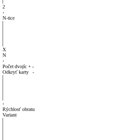
2
›
N-tice
X
N
›
Počet dvojíc
+
-
Odkryť karty
-
›
Rýchlosť obratu
Variant