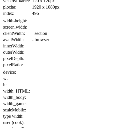
veľkosť kariet:
120 x 120
px
plocha
:
1920 x 1080
px
index:
496
width-height:
screen.width:
clientWidth:
- section
availWidth:
- browser
innerWidth:
outerWidth:
pixelDepth:
pixelRatio:
device:
w:
h:
width_HTML:
width_body:
width_game:
scaleMobile:
type width:
user (cook):