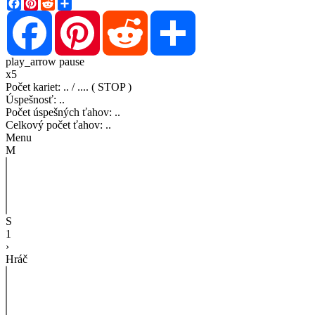
Facebook
Pinterest
Reddit
Share
Facebook
Pinterest
Reddit
Share
play_arrow
pause
x5
Počet kariet
:
..
/
..
..
( STOP )
Úspešnosť
:
..
Počet úspešných ťahov
:
..
Celkový počet ťahov
:
..
Menu
M
S
1
›
Hráč