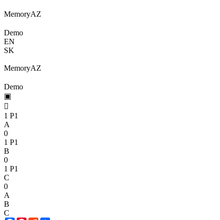
Memory
A
Z
Demo
EN
SK
Memory
A
Z
Demo
▣

1
P1
A
0
1
P1
B
0
1
P1
C
0
A
B
C