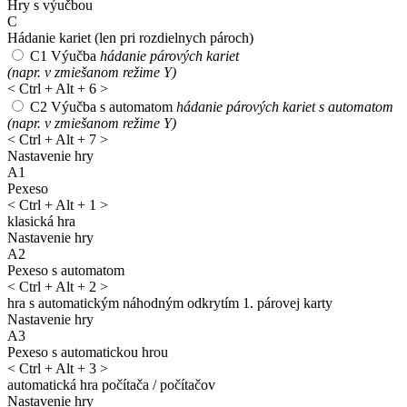
Hry s výučbou
C
Hádanie kariet
(len pri rozdielnych pároch)
C1
Výučba
hádanie párových kariet
(napr. v zmiešanom režime Y)
<
Ctrl + Alt + 6
>
C2
Výučba s automatom
hádanie párových kariet s automatom
(napr. v zmiešanom režime Y)
<
Ctrl + Alt + 7
>
Nastavenie hry
A1
Pexeso
<
Ctrl + Alt + 1
>
klasická hra
Nastavenie hry
A2
Pexeso s automatom
<
Ctrl + Alt + 2
>
hra s automatickým náhodným odkrytím 1. párovej karty
Nastavenie hry
A3
Pexeso s automatickou hrou
<
Ctrl + Alt + 3
>
automatická hra počítača / počítačov
Nastavenie hry