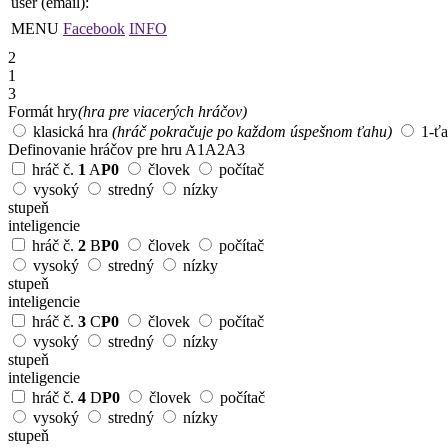
user (email):
MENU
Facebook
INFO
2
1
3
Formát hry
(hra pre viacerých hráčov)
klasická hra
(hráč pokračuje po každom úspešnom ťahu)
1-ť
Definovanie hráčov pre hru
A1
A2
A3
hráč č.
1
A
P0
človek
počítač
vysoký
stredný
nízky
stupeň
inteligencie
hráč č.
2
B
P0
človek
počítač
vysoký
stredný
nízky
stupeň
inteligencie
hráč č.
3
C
P0
človek
počítač
vysoký
stredný
nízky
stupeň
inteligencie
hráč č.
4
D
P0
človek
počítač
vysoký
stredný
nízky
stupeň