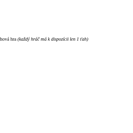
ahová hra
(každý hráč má k dispozícii len 1 ťah)