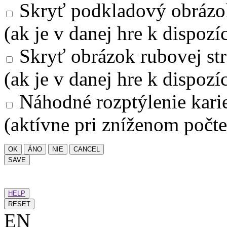
Skryť podkladový obrázo
(ak je v danej hre k dispozíc
Skryť obrázok rubovej str
(ak je v danej hre k dispozíc
Náhodné rozptýlenie kari
(aktívne pri zníženom počte
OK
ÁNO
NIE
CANCEL
SAVE
HELP
RESET
EN