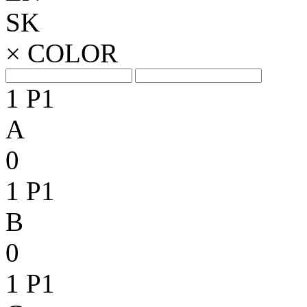
SK
×
COLOR
1
P1
A
0
1
P1
B
0
1
P1