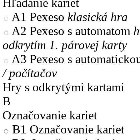
Hľadanie kariet
A1
Pexeso
klasická hra
A2
Pexeso s automatom
h
odkrytím 1. párovej karty
A3
Pexeso s automaticko
/ počítačov
Hry s odkrytými kartami
B
Označovanie kariet
B1
Označovanie kariet