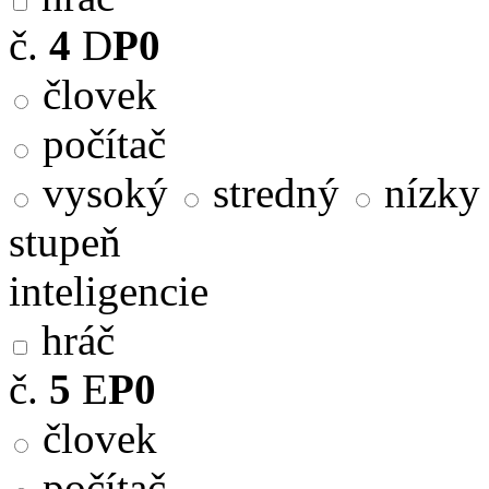
č.
4
D
P0
človek
počítač
vysoký
stredný
nízky
stupeň
inteligencie
hráč
č.
5
E
P0
človek
počítač