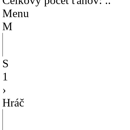
Celkový počet ťahov
:
..
Menu
M
S
1
›
Hráč