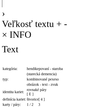
›
Veľkosť textu
+
-
×
INFO
Text
kategória:
hendikepovaní - staroba
(starecká demencia)
typ:
kombinované pexeso
obrázok - text - zvuk
rovnaké páry
identita kariet:
[ E ]
definícia kariet:
štvorice
[ 4 ]
karty / páry:
1
/
2
3