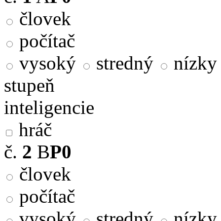
človek
počítač
vysoký
stredný
nízky
stupeň
inteligencie
hráč
č.
2
B
P0
človek
počítač
vysoký
stredný
nízky