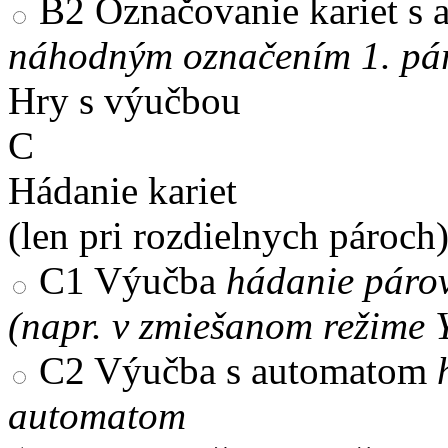
B2
Označovanie kariet s
náhodným označením 1. pár
Hry s výučbou
C
Hádanie kariet
(len pri rozdielnych pároch
C1
Výučba
hádanie párov
(napr. v zmiešanom režime 
C2
Výučba s automatom
automatom