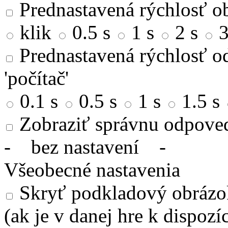
Prednastavená rýchlosť ob
klik
0.5 s
1 s
2 s
3
Prednastavená rýchlosť od
'počítač'
0.1 s
0.5 s
1 s
1.5 s
Zobraziť správnu odpove
-
bez nastavení
-
Všeobecné nastavenia
Skryť podkladový obrázok
(ak je v danej hre k dispozíc