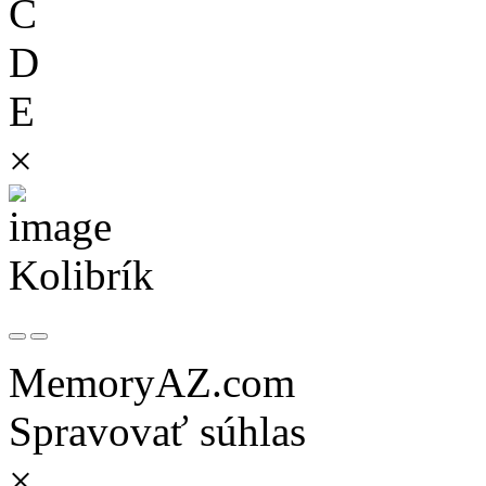
C
D
E
×
Kolibrík
MemoryAZ.com
Spravovať súhlas
×