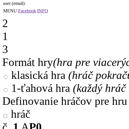
user (email):
MENU
Facebook
INFO
2
1
3
Formát hry
(hra pre viacerý
klasická hra
(hráč pokrač
1-ťahová hra
(každý hráč 
Definovanie hráčov pre hru
hráč
č.
1
A
P0