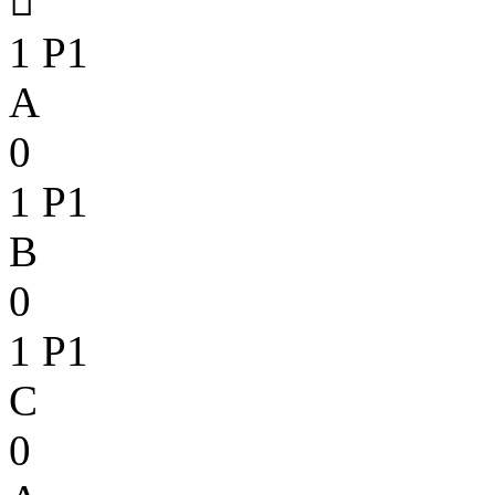

1
P1
A
0
1
P1
B
0
1
P1
C
0