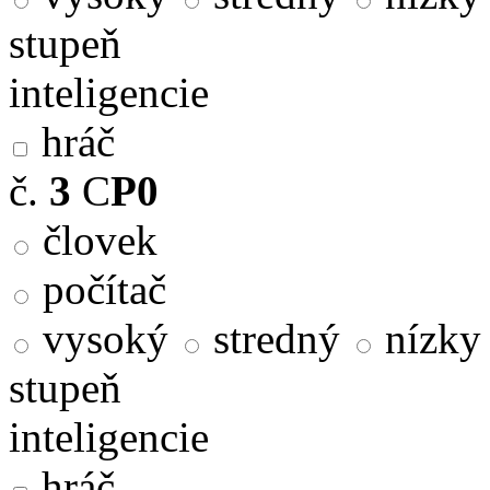
stupeň
inteligencie
hráč
č.
3
C
P0
človek
počítač
vysoký
stredný
nízky
stupeň
inteligencie
hráč