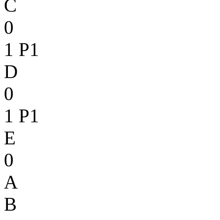
C
0
1
P1
D
0
1
P1
E
0
A
B