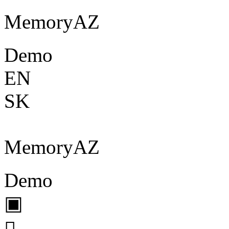
Memory
A
Z
Demo
EN
SK
Memory
A
Z
Demo
▣