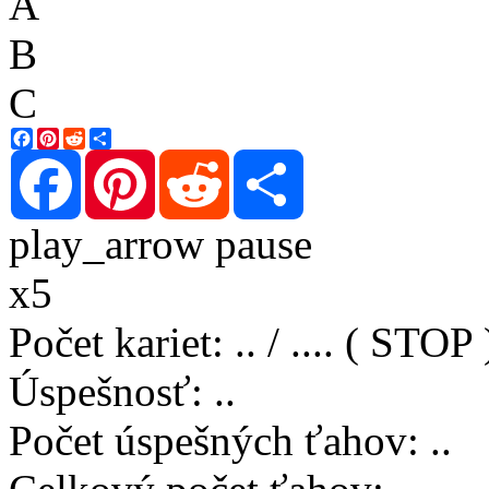
A
B
C
Facebook
Pinterest
Reddit
Share
Facebook
Pinterest
Reddit
Share
play_arrow
pause
x5
Počet kariet
:
..
/
..
..
( STOP 
Úspešnosť
:
..
Počet úspešných ťahov
:
..