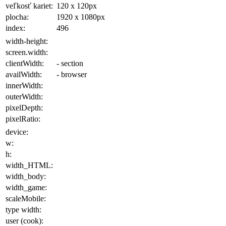
veľkosť kariet:
120 x 120
px
plocha
:
1920 x 1080
px
index:
496
width-height:
screen.width:
clientWidth:
- section
availWidth:
- browser
innerWidth:
outerWidth:
pixelDepth:
pixelRatio:
device:
w:
h:
width_HTML:
width_body:
width_game:
scaleMobile:
type width:
user (cook):