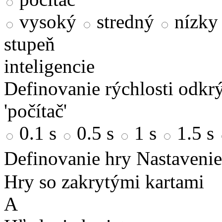
vysoký
stredný
nízky
stupeň
inteligencie
Definovanie rýchlosti odkrý
'počítač'
0.1 s
0.5 s
1 s
1.5 s
Definovanie hry
Nastavenie
Hry so zakrytými kartami
A