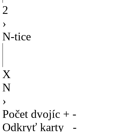
2
›
N-tice
X
N
›
Počet dvojíc
+
-
Odkryť karty
-