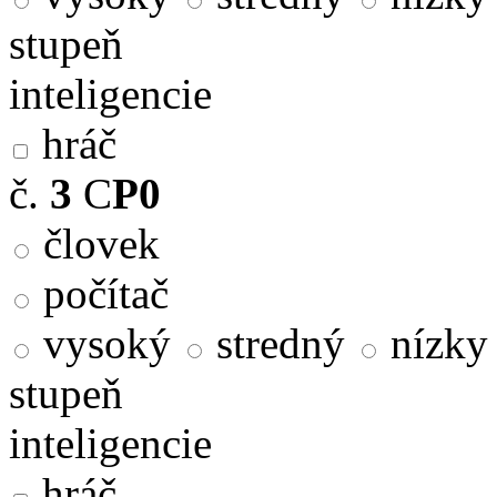
stupeň
inteligencie
hráč
č.
3
C
P0
človek
počítač
vysoký
stredný
nízky
stupeň
inteligencie
hráč