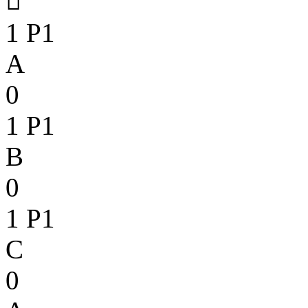

1
P1
A
0
1
P1
B
0
1
P1
C
0