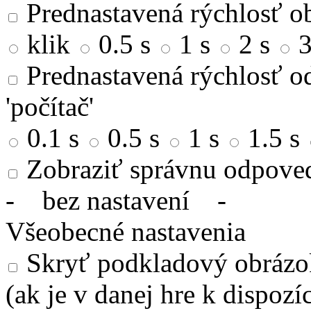
Prednastavená rýchlosť ob
klik
0.5 s
1 s
2 s
3
Prednastavená rýchlosť od
'počítač'
0.1 s
0.5 s
1 s
1.5 s
Zobraziť správnu odpove
-
bez nastavení
-
Všeobecné nastavenia
Skryť podkladový obrázok
(ak je v danej hre k dispozíc