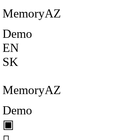
Memory
A
Z
Demo
EN
SK
Memory
A
Z
Demo
▣