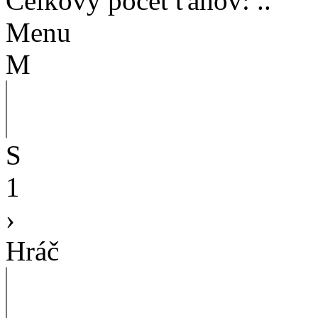
Celkový počet ťahov
:
..
Menu
M
S
1
›
Hráč