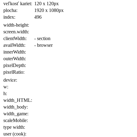
veľkosť kariet:
120 x 120
px
plocha
:
1920 x 1080
px
index:
496
width-height:
screen.width:
clientWidth:
- section
availWidth:
- browser
innerWidth:
outerWidth:
pixelDepth:
pixelRatio:
device:
w:
h:
width_HTML:
width_body:
width_game:
scaleMobile:
type width:
user (cook):