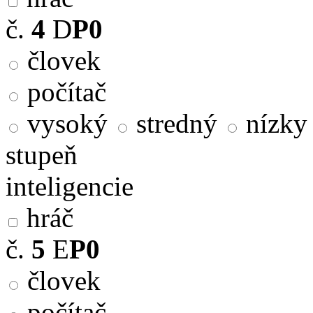
č.
4
D
P0
človek
počítač
vysoký
stredný
nízky
stupeň
inteligencie
hráč
č.
5
E
P0
človek
počítač