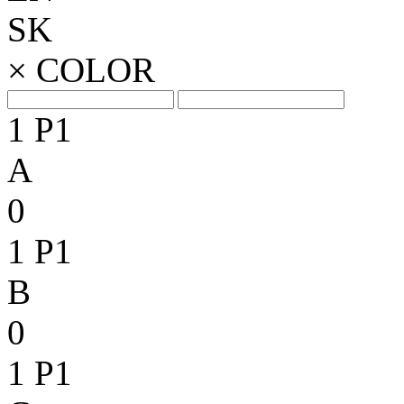
SK
×
COLOR
1
P1
A
0
1
P1
B
0
1
P1