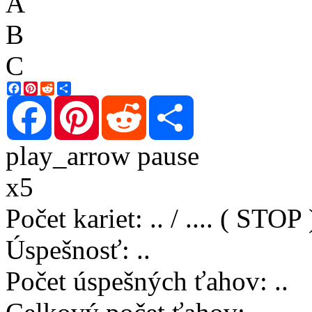
A
B
C
Facebook
Pinterest
Reddit
Share
Facebook
Pinterest
Reddit
Share
play_arrow
pause
x5
Počet kariet
:
..
/
..
..
( STOP 
Úspešnosť
:
..
Počet úspešných ťahov
:
..