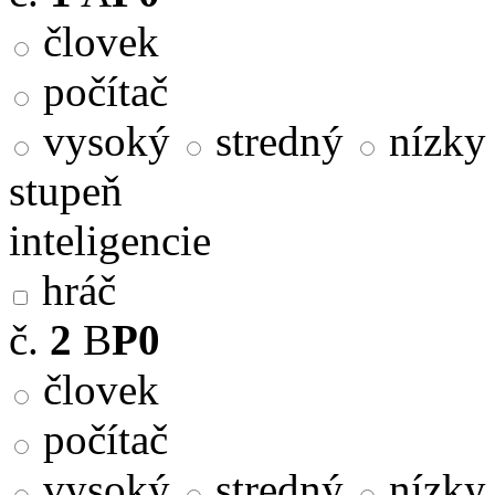
človek
počítač
vysoký
stredný
nízky
stupeň
inteligencie
hráč
č.
2
B
P0
človek
počítač
vysoký
stredný
nízky