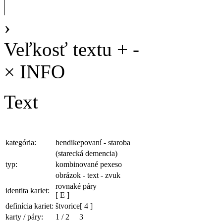
›
Veľkosť textu
+
-
×
INFO
Text
kategória:
hendikepovaní - staroba
(starecká demencia)
typ:
kombinované pexeso
obrázok - text - zvuk
rovnaké páry
identita kariet:
[ E ]
definícia kariet:
štvorice
[ 4 ]
karty / páry:
1
/
2
3