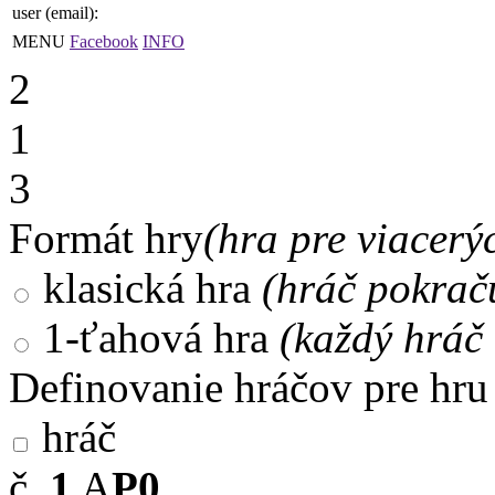
user (email):
MENU
Facebook
INFO
2
1
3
Formát hry
(hra pre viacerý
klasická hra
(hráč pokrač
1-ťahová hra
(každý hráč 
Definovanie hráčov pre hru
hráč
č.
1
A
P0