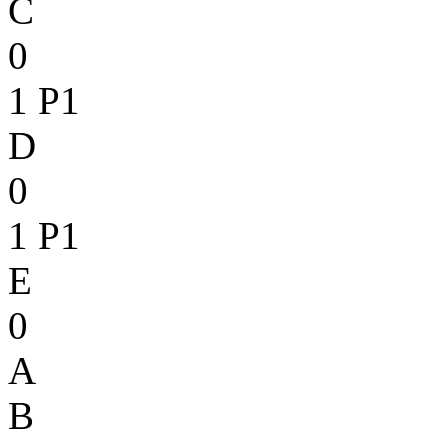
C
0
1
P1
D
0
1
P1
E
0
A
B