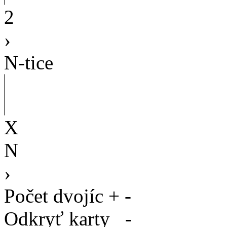
2
›
N-tice
X
N
›
Počet dvojíc
+
-
Odkryť karty
-