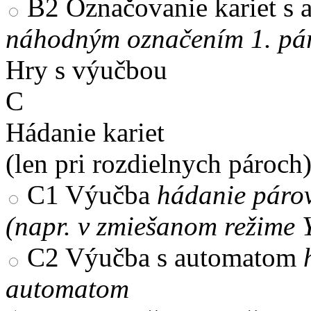
B2
Označovanie kariet s
náhodným označením 1. pár
Hry s výučbou
C
Hádanie kariet
(len pri rozdielnych pároch
C1
Výučba
hádanie párov
(napr. v zmiešanom režime 
C2
Výučba s automatom
automatom