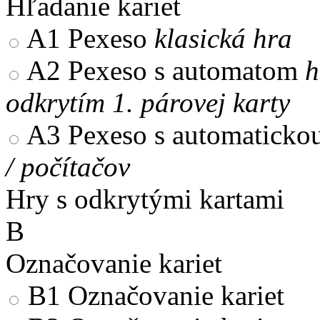
Hľadanie kariet
A1
Pexeso
klasická hra
A2
Pexeso s automatom
h
odkrytím 1. párovej karty
A3
Pexeso s automaticko
/ počítačov
Hry s odkrytými kartami
B
Označovanie kariet
B1
Označovanie kariet