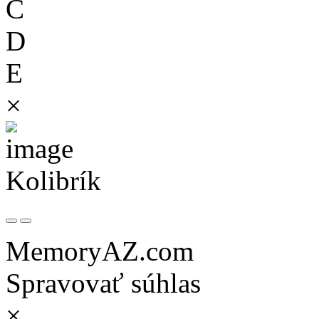
C
D
E
×
Kolibrík
MemoryAZ.com
Spravovať súhlas
×