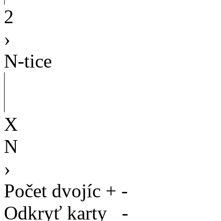
2
›
N-tice
X
N
›
Počet dvojíc
+
-
Odkryť karty
-