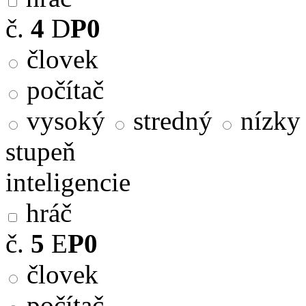
č.
4
D
P0
človek
počítač
vysoký
stredný
nízky
stupeň
inteligencie
hráč
č.
5
E
P0
človek
počítač