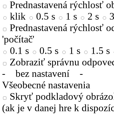
Prednastavená rýchlosť ob
klik
0.5 s
1 s
2 s
3
Prednastavená rýchlosť od
'počítač'
0.1 s
0.5 s
1 s
1.5 s
Zobraziť správnu odpove
-
bez nastavení
-
Všeobecné nastavenia
Skryť podkladový obrázok
(ak je v danej hre k dispozíc