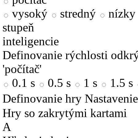
vysoký
stredný
nízky
stupeň
inteligencie
Definovanie rýchlosti odkrý
'počítač'
0.1 s
0.5 s
1 s
1.5 s
Definovanie hry
Nastavenie
Hry so zakrytými kartami
A