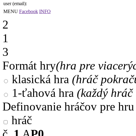
user (email):
MENU
Facebook
INFO
2
1
3
Formát hry
(hra pre viacerý
klasická hra
(hráč pokrač
1-ťahová hra
(každý hráč 
Definovanie hráčov pre hru
hráč
č.
1
A
P0