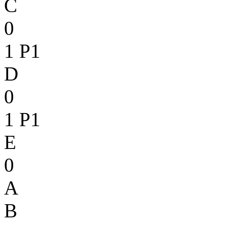
C
0
1
P1
D
0
1
P1
E
0
A
B