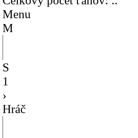
Celkový počet ťahov
:
..
Menu
M
S
1
›
Hráč