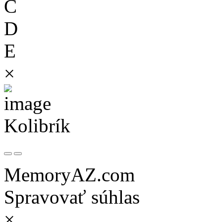
C
D
E
×
Kolibrík
MemoryAZ.com
Spravovať súhlas
×