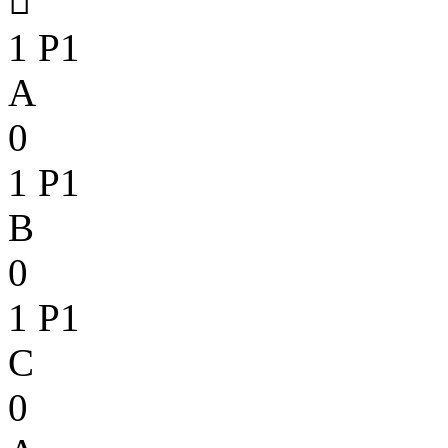

1
P1
A
0
1
P1
B
0
1
P1
C
0