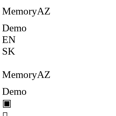
Memory
A
Z
Demo
EN
SK
Memory
A
Z
Demo
▣