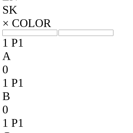
SK
×
COLOR
1
P1
A
0
1
P1
B
0
1
P1