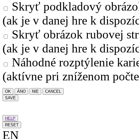
Skryť podkladový obrázo
(ak je v danej hre k dispozíc
Skryť obrázok rubovej str
(ak je v danej hre k dispozíc
Náhodné rozptýlenie kari
(aktívne pri zníženom počte
OK
ÁNO
NIE
CANCEL
SAVE
HELP
RESET
EN