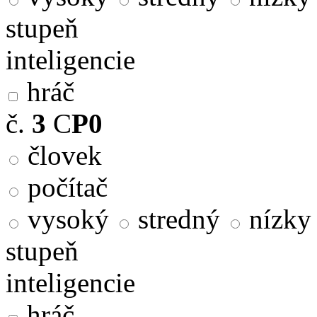
stupeň
inteligencie
hráč
č.
3
C
P0
človek
počítač
vysoký
stredný
nízky
stupeň
inteligencie
hráč