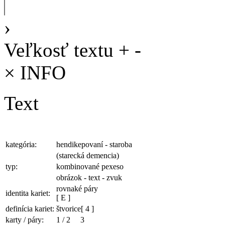
›
Veľkosť textu
+
-
×
INFO
Text
kategória:
hendikepovaní - staroba
(starecká demencia)
typ:
kombinované pexeso
obrázok - text - zvuk
rovnaké páry
identita kariet:
[ E ]
definícia kariet:
štvorice
[ 4 ]
karty / páry:
1
/
2
3