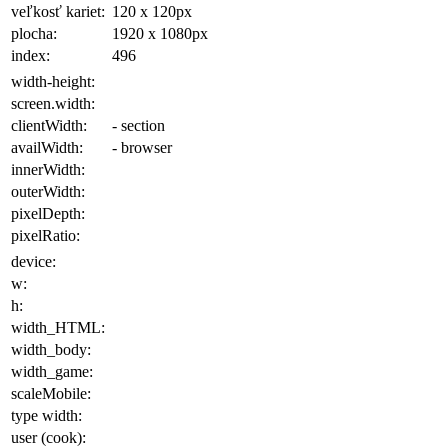
veľkosť kariet:
120 x 120
px
plocha
:
1920 x 1080
px
index:
496
width-height:
screen.width:
clientWidth:
- section
availWidth:
- browser
innerWidth:
outerWidth:
pixelDepth:
pixelRatio:
device:
w:
h:
width_HTML:
width_body:
width_game:
scaleMobile:
type width:
user (cook):