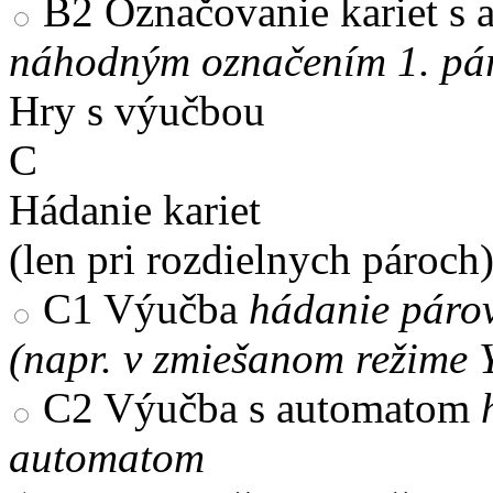
B2
Označovanie kariet s
náhodným označením 1. pár
Hry s výučbou
C
Hádanie kariet
(len pri rozdielnych pároch
C1
Výučba
hádanie párov
(napr. v zmiešanom režime 
C2
Výučba s automatom
automatom