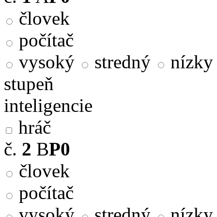
človek
počítač
vysoký
stredný
nízky
stupeň
inteligencie
hráč
č.
2
B
P0
človek
počítač
vysoký
stredný
nízky