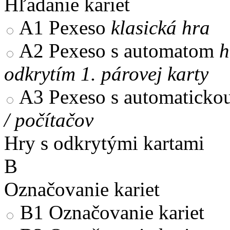
Hľadanie kariet
A1
Pexeso
klasická hra
A2
Pexeso s automatom
h
odkrytím 1. párovej karty
A3
Pexeso s automaticko
/ počítačov
Hry s odkrytými kartami
B
Označovanie kariet
B1
Označovanie kariet