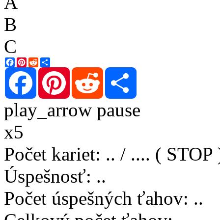
A
B
C
Facebook
Pinterest
Reddit
Share
Facebook
Pinterest
Reddit
Share
play_arrow
pause
x5
Počet kariet
:
..
/
..
..
( STOP 
Úspešnosť
:
..
Počet úspešných ťahov
:
..