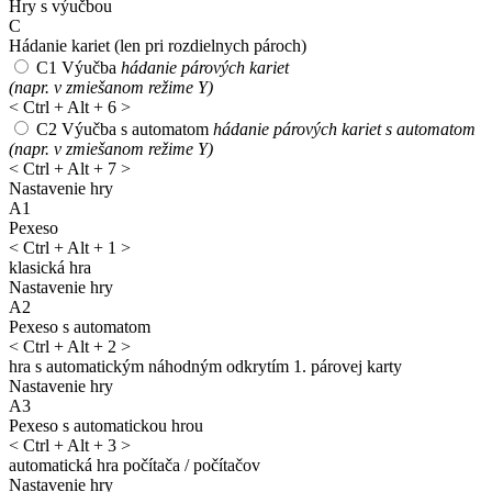
Hry s výučbou
C
Hádanie kariet
(len pri rozdielnych pároch)
C1
Výučba
hádanie párových kariet
(napr. v zmiešanom režime Y)
<
Ctrl + Alt + 6
>
C2
Výučba s automatom
hádanie párových kariet s automatom
(napr. v zmiešanom režime Y)
<
Ctrl + Alt + 7
>
Nastavenie hry
A1
Pexeso
<
Ctrl + Alt + 1
>
klasická hra
Nastavenie hry
A2
Pexeso s automatom
<
Ctrl + Alt + 2
>
hra s automatickým náhodným odkrytím 1. párovej karty
Nastavenie hry
A3
Pexeso s automatickou hrou
<
Ctrl + Alt + 3
>
automatická hra počítača / počítačov
Nastavenie hry