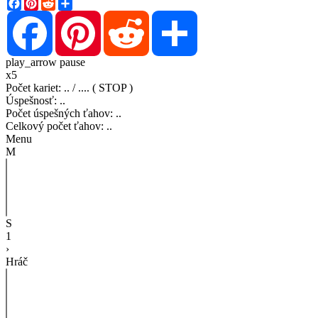
Facebook
Pinterest
Reddit
Share
Facebook
Pinterest
Reddit
Share
play_arrow
pause
x5
Počet kariet
:
..
/
..
..
( STOP )
Úspešnosť
:
..
Počet úspešných ťahov
:
..
Celkový počet ťahov
:
..
Menu
M
S
1
›
Hráč