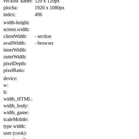
veľkosť kariet:
120 x 120
px
plocha
:
1920 x 1080
px
index:
496
width-height:
screen.width:
clientWidth:
- section
availWidth:
- browser
innerWidth:
outerWidth:
pixelDepth:
pixelRatio:
device:
w:
h:
width_HTML:
width_body:
width_game:
scaleMobile:
type width:
user (cook):