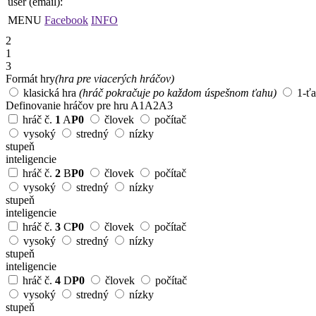
user (email):
MENU
Facebook
INFO
2
1
3
Formát hry
(hra pre viacerých hráčov)
klasická hra
(hráč pokračuje po každom úspešnom ťahu)
1-ť
Definovanie hráčov pre hru
A1
A2
A3
hráč č.
1
A
P0
človek
počítač
vysoký
stredný
nízky
stupeň
inteligencie
hráč č.
2
B
P0
človek
počítač
vysoký
stredný
nízky
stupeň
inteligencie
hráč č.
3
C
P0
človek
počítač
vysoký
stredný
nízky
stupeň
inteligencie
hráč č.
4
D
P0
človek
počítač
vysoký
stredný
nízky
stupeň