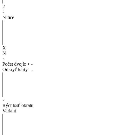
2
›
N-tice
X
N
›
Počet dvojíc
+
-
Odkryť karty
-
›
Rýchlosť obratu
Variant