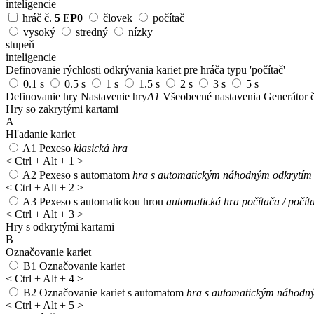
inteligencie
hráč č.
5
E
P0
človek
počítač
vysoký
stredný
nízky
stupeň
inteligencie
Definovanie rýchlosti odkrývania kariet pre hráča typu 'počítač'
0.1 s
0.5 s
1 s
1.5 s
2 s
3 s
5 s
Definovanie hry
Nastavenie hry
A1
Všeobecné nastavenia
Generátor č
Hry so zakrytými kartami
A
Hľadanie kariet
A1
Pexeso
klasická hra
<
Ctrl + Alt + 1
>
A2
Pexeso s automatom
hra s automatickým náhodným odkrytím 1
<
Ctrl + Alt + 2
>
A3
Pexeso s automatickou hrou
automatická hra počítača / počít
<
Ctrl + Alt + 3
>
Hry s odkrytými kartami
B
Označovanie kariet
B1
Označovanie kariet
<
Ctrl + Alt + 4
>
B2
Označovanie kariet s automatom
hra s automatickým náhodný
<
Ctrl + Alt + 5
>