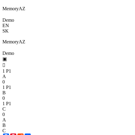
Memory
A
Z
Demo
EN
SK
Memory
A
Z
Demo
▣

1
P1
A
0
1
P1
B
0
1
P1
C
0
A
B
C