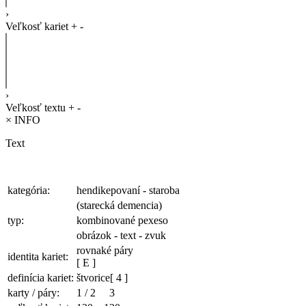
›
Veľkosť kariet
+
-
›
Veľkosť textu
+
-
×
INFO
Text
kategória:
hendikepovaní - staroba
(starecká demencia)
typ:
kombinované pexeso
obrázok - text - zvuk
rovnaké páry
identita kariet:
[ E ]
definícia kariet:
štvorice
[ 4 ]
karty / páry:
1
/
2
3