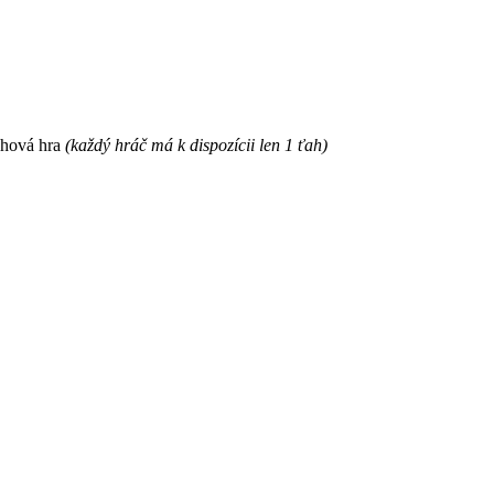
ahová hra
(každý hráč má k dispozícii len 1 ťah)