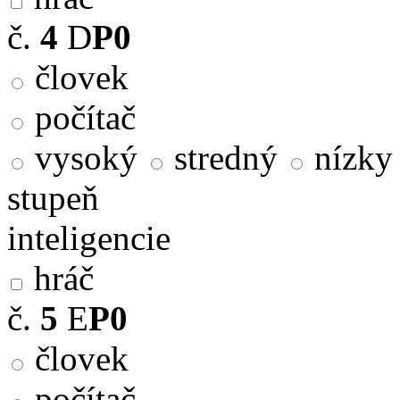
č.
4
D
P0
človek
počítač
vysoký
stredný
nízky
stupeň
inteligencie
hráč
č.
5
E
P0
človek
počítač