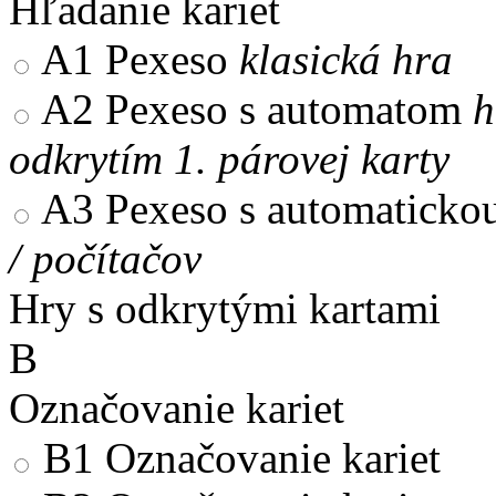
Hľadanie kariet
A1
Pexeso
klasická hra
A2
Pexeso s automatom
h
odkrytím 1. párovej karty
A3
Pexeso s automaticko
/ počítačov
Hry s odkrytými kartami
B
Označovanie kariet
B1
Označovanie kariet