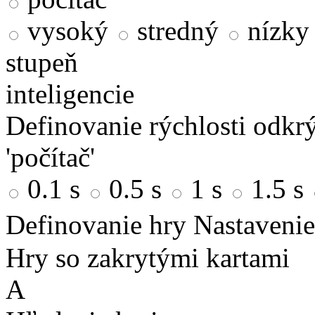
vysoký
stredný
nízky
stupeň
inteligencie
Definovanie rýchlosti odkrý
'počítač'
0.1 s
0.5 s
1 s
1.5 s
Definovanie hry
Nastavenie
Hry so zakrytými kartami
A