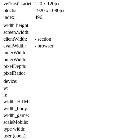
veľkosť kariet:
120 x 120
px
plocha
:
1920 x 1080
px
index:
496
width-height:
screen.width:
clientWidth:
- section
availWidth:
- browser
innerWidth:
outerWidth:
pixelDepth:
pixelRatio:
device:
w:
h:
width_HTML:
width_body:
width_game:
scaleMobile:
type width:
user (cook):