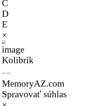
C
D
E
×
Kolibrík
MemoryAZ.com
Spravovať súhlas
×