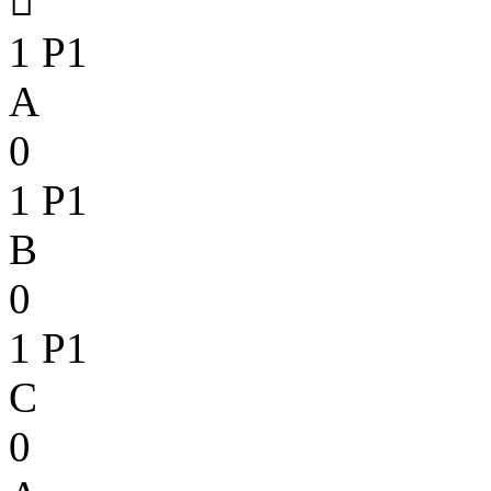

1
P1
A
0
1
P1
B
0
1
P1
C
0