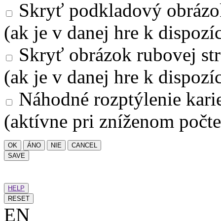
Skryť podkladový obrázo
(ak je v danej hre k dispozíc
Skryť obrázok rubovej str
(ak je v danej hre k dispozíc
Náhodné rozptýlenie kari
(aktívne pri zníženom počte
OK
ÁNO
NIE
CANCEL
SAVE
HELP
RESET
EN