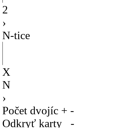
2
›
N-tice
X
N
›
Počet dvojíc
+
-
Odkryť karty
-