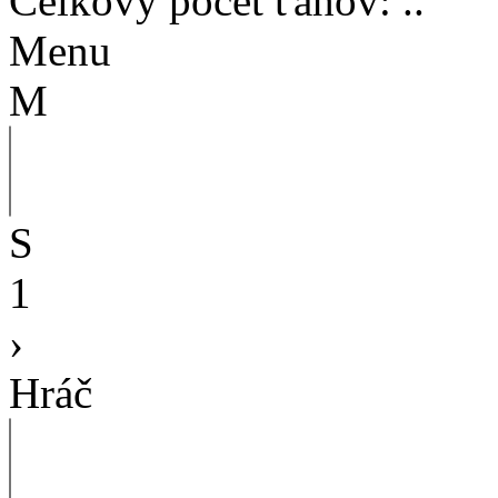
Celkový počet ťahov
:
..
Menu
M
S
1
›
Hráč