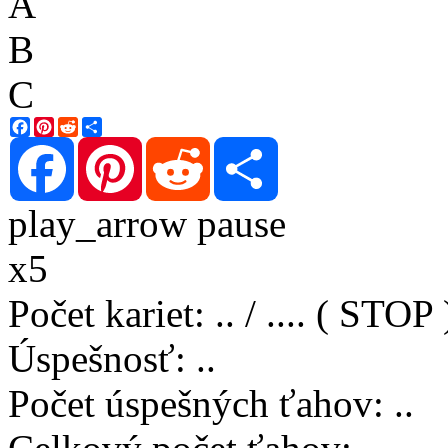
A
B
C
Facebook
Pinterest
Reddit
Share
Facebook
Pinterest
Reddit
Share
play_arrow
pause
x5
Počet kariet
:
..
/
..
..
( STOP 
Úspešnosť
:
..
Počet úspešných ťahov
:
..