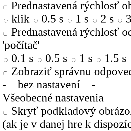
Prednastavená rýchlosť ob
klik
0.5 s
1 s
2 s
3
Prednastavená rýchlosť od
'počítač'
0.1 s
0.5 s
1 s
1.5 s
Zobraziť správnu odpove
-
bez nastavení
-
Všeobecné nastavenia
Skryť podkladový obrázok
(ak je v danej hre k dispozíc