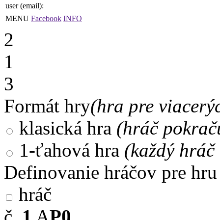
user (email):
MENU
Facebook
INFO
2
1
3
Formát hry
(hra pre viacerý
klasická hra
(hráč pokrač
1-ťahová hra
(každý hráč 
Definovanie hráčov pre hru
hráč
č.
1
A
P0