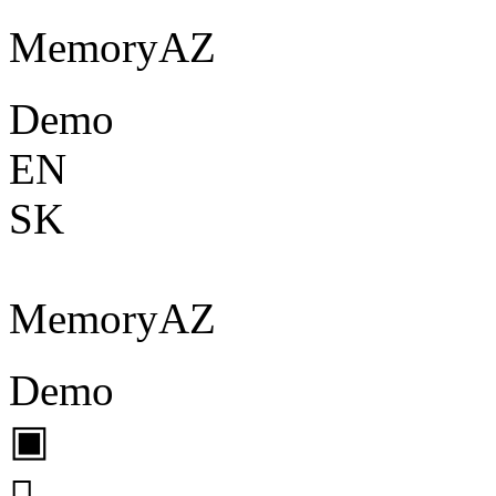
Memory
A
Z
Demo
EN
SK
Memory
A
Z
Demo
▣