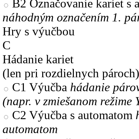
B2
Označovanie kariet s
náhodným označením 1. pár
Hry s výučbou
C
Hádanie kariet
(len pri rozdielnych pároch
C1
Výučba
hádanie párov
(napr. v zmiešanom režime 
C2
Výučba s automatom
automatom