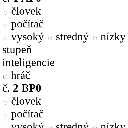
človek
počítač
vysoký
stredný
nízky
stupeň
inteligencie
hráč
č.
2
B
P0
človek
počítač
vysoký
stredný
nízky