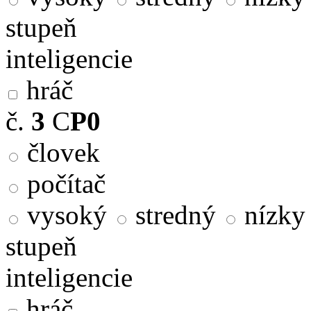
stupeň
inteligencie
hráč
č.
3
C
P0
človek
počítač
vysoký
stredný
nízky
stupeň
inteligencie
hráč