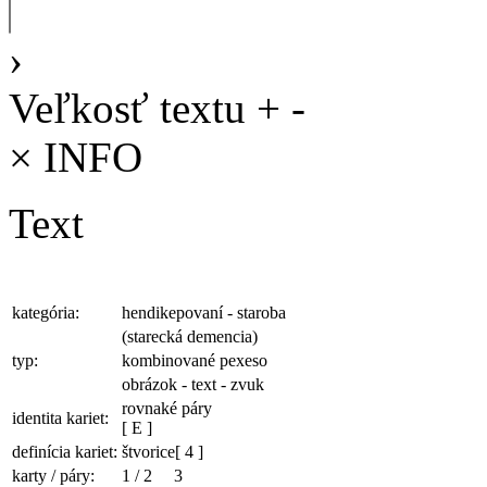
›
Veľkosť textu
+
-
×
INFO
Text
kategória:
hendikepovaní - staroba
(starecká demencia)
typ:
kombinované pexeso
obrázok - text - zvuk
rovnaké páry
identita kariet:
[ E ]
definícia kariet:
štvorice
[ 4 ]
karty / páry:
1
/
2
3