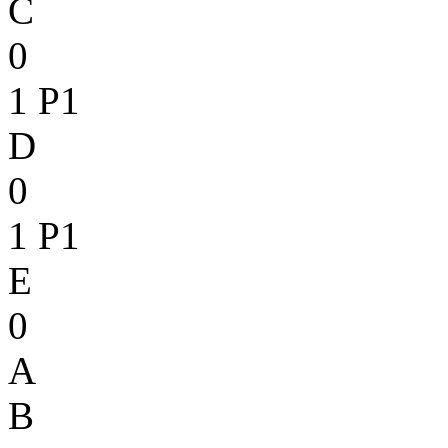
C
0
1
P1
D
0
1
P1
E
0
A
B