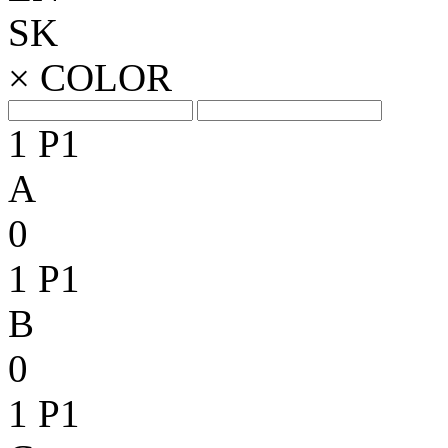
SK
×
COLOR
1
P1
A
0
1
P1
B
0
1
P1