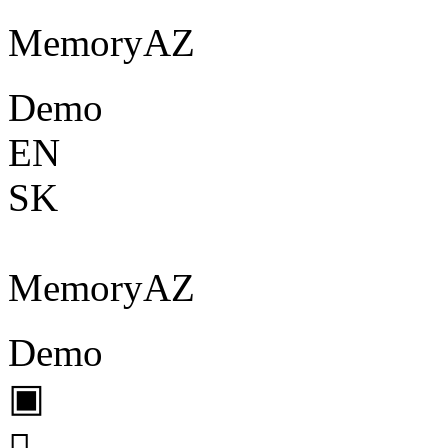
Memory
A
Z
Demo
EN
SK
Memory
A
Z
Demo
▣