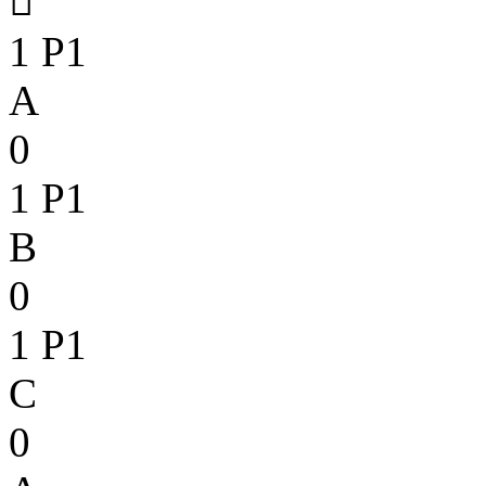

1
P1
A
0
1
P1
B
0
1
P1
C
0