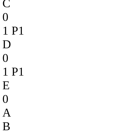
C
0
1
P1
D
0
1
P1
E
0
A
B