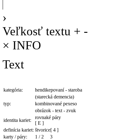
›
Veľkosť textu
+
-
×
INFO
Text
kategória:
hendikepovaní - staroba
(starecká demencia)
typ:
kombinované pexeso
obrázok - text - zvuk
rovnaké páry
identita kariet:
[ E ]
definícia kariet:
štvorice
[ 4 ]
karty / páry:
1
/
2
3