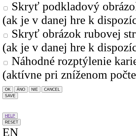
Skryť podkladový obrázo
(ak je v danej hre k dispozíc
Skryť obrázok rubovej str
(ak je v danej hre k dispozíc
Náhodné rozptýlenie kari
(aktívne pri zníženom počte
OK
ÁNO
NIE
CANCEL
SAVE
HELP
RESET
EN