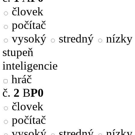
človek
počítač
vysoký
stredný
nízky
stupeň
inteligencie
hráč
č.
2
B
P0
človek
počítač
vysoký
stredný
nízky