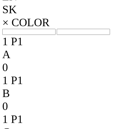
SK
×
COLOR
1
P1
A
0
1
P1
B
0
1
P1