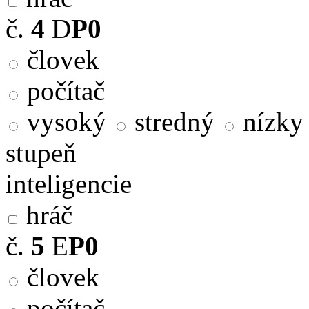
č.
4
D
P0
človek
počítač
vysoký
stredný
nízky
stupeň
inteligencie
hráč
č.
5
E
P0
človek
počítač