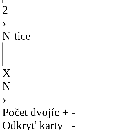
2
›
N-tice
X
N
›
Počet dvojíc
+
-
Odkryť karty
-