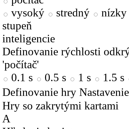
vysoký
stredný
nízky
stupeň
inteligencie
Definovanie rýchlosti odkrý
'počítač'
0.1 s
0.5 s
1 s
1.5 s
Definovanie hry
Nastavenie
Hry so zakrytými kartami
A