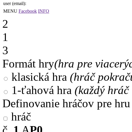
user (email):
MENU
Facebook
INFO
2
1
3
Formát hry
(hra pre viacerý
klasická hra
(hráč pokrač
1-ťahová hra
(každý hráč 
Definovanie hráčov pre hru
hráč
č.
1
A
P0