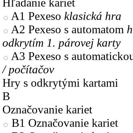
Hľadanie kariet
A1
Pexeso
klasická hra
A2
Pexeso s automatom
h
odkrytím 1. párovej karty
A3
Pexeso s automaticko
/ počítačov
Hry s odkrytými kartami
B
Označovanie kariet
B1
Označovanie kariet