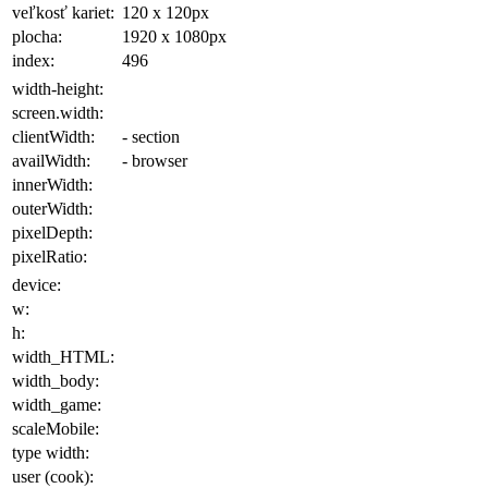
veľkosť kariet:
120 x 120
px
plocha
:
1920 x 1080
px
index:
496
width-height:
screen.width:
clientWidth:
- section
availWidth:
- browser
innerWidth:
outerWidth:
pixelDepth:
pixelRatio:
device:
w:
h:
width_HTML:
width_body:
width_game:
scaleMobile:
type width:
user (cook):