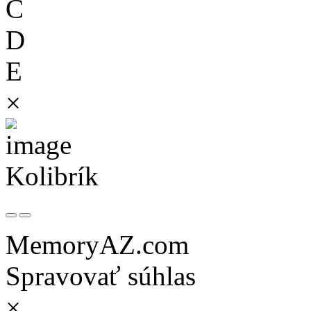
C
D
E
×
Kolibrík
MemoryAZ.com
Spravovať súhlas
×