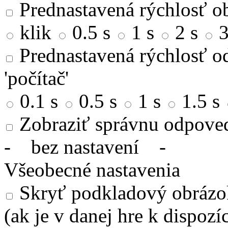
Prednastavená rýchlosť ob
klik
0.5 s
1 s
2 s
3
Prednastavená rýchlosť od
'počítač'
0.1 s
0.5 s
1 s
1.5 s
Zobraziť správnu odpove
-
bez nastavení
-
Všeobecné nastavenia
Skryť podkladový obrázok
(ak je v danej hre k dispozíc