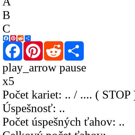
A
B
C
Facebook
Pinterest
Reddit
Share
Facebook
Pinterest
Reddit
Share
play_arrow
pause
x5
Počet kariet
:
..
/
..
..
( STOP 
Úspešnosť
:
..
Počet úspešných ťahov
:
..