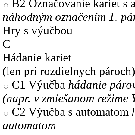
B2
Označovanie kariet s
náhodným označením 1. pár
Hry s výučbou
C
Hádanie kariet
(len pri rozdielnych pároch
C1
Výučba
hádanie párov
(napr. v zmiešanom režime 
C2
Výučba s automatom
automatom