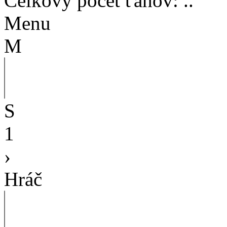
Celkový počet ťahov
:
..
Menu
M
S
1
›
Hráč