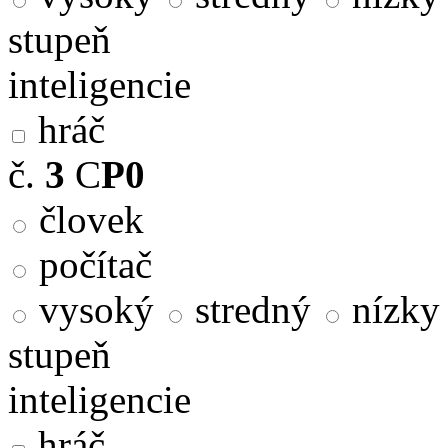
stupeň
inteligencie
hráč
č.
3
C
P0
človek
počítač
vysoký
stredný
nízky
stupeň
inteligencie
hráč