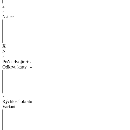
2
›
N-tice
X
N
›
Počet dvojíc
+
-
Odkryť karty
-
›
Rýchlosť obratu
Variant