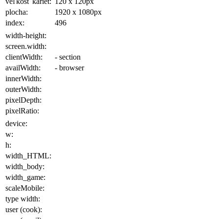
veľkosť kariet:
120 x 120
px
plocha
:
1920 x 1080
px
index:
496
width-height:
screen.width:
clientWidth:
- section
availWidth:
- browser
innerWidth:
outerWidth:
pixelDepth:
pixelRatio:
device:
w:
h:
width_HTML:
width_body:
width_game:
scaleMobile:
type width:
user (cook):