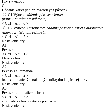
Hry s výučbou
C
Hádanie kariet
(len pri rozdielnych pároch)
C1
Výučba
hádanie párových kariet
(napr. v zmiešanom režime Y)
<
Ctrl + Alt + 6
>
C2
Výučba s automatom
hádanie párových kariet s automatom
(napr. v zmiešanom režime Y)
<
Ctrl + Alt + 7
>
Nastavenie hry
A1
Pexeso
<
Ctrl + Alt + 1
>
klasická hra
Nastavenie hry
A2
Pexeso s automatom
<
Ctrl + Alt + 2
>
hra s automatickým náhodným odkrytím 1. párovej karty
Nastavenie hry
A3
Pexeso s automatickou hrou
<
Ctrl + Alt + 3
>
automatická hra počítača / počítačov
Nastavenie hry