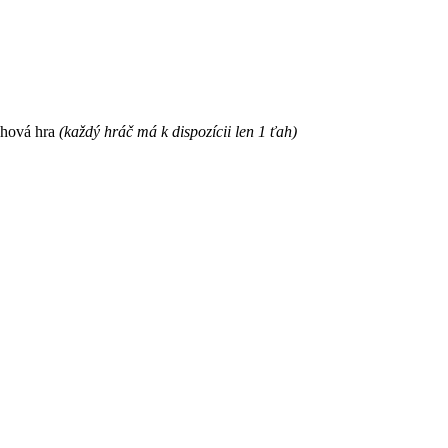
ahová hra
(každý hráč má k dispozícii len 1 ťah)