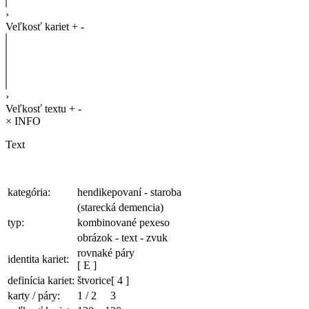
›
Veľkosť kariet
+
-
›
Veľkosť textu
+
-
×
INFO
Text
kategória:
hendikepovaní - staroba
(starecká demencia)
typ:
kombinované pexeso
obrázok - text - zvuk
rovnaké páry
identita kariet:
[ E ]
definícia kariet:
štvorice
[ 4 ]
karty / páry:
1
/
2
3