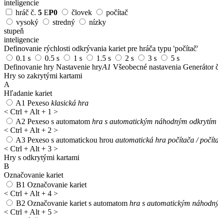
inteligencie
hráč č.
5
E
P0
človek
počítač
vysoký
stredný
nízky
stupeň
inteligencie
Definovanie rýchlosti odkrývania kariet pre hráča typu 'počítač'
0.1 s
0.5 s
1 s
1.5 s
2 s
3 s
5 s
Definovanie hry
Nastavenie hry
A1
Všeobecné nastavenia
Generátor č
Hry so zakrytými kartami
A
Hľadanie kariet
A1
Pexeso
klasická hra
<
Ctrl + Alt + 1
>
A2
Pexeso s automatom
hra s automatickým náhodným odkrytím 1
<
Ctrl + Alt + 2
>
A3
Pexeso s automatickou hrou
automatická hra počítača / počít
<
Ctrl + Alt + 3
>
Hry s odkrytými kartami
B
Označovanie kariet
B1
Označovanie kariet
<
Ctrl + Alt + 4
>
B2
Označovanie kariet s automatom
hra s automatickým náhodný
<
Ctrl + Alt + 5
>