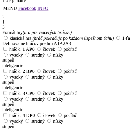
user (email):
MENU
Facebook
INFO
2
1
3
Formát hry
(hra pre viacerých hráčov)
klasická hra
(hráč pokračuje po každom úspešnom ťahu)
1-ť
Definovanie hráčov pre hru
A1
A2
A3
hráč č.
1
A
P0
človek
počítač
vysoký
stredný
nízky
stupeň
inteligencie
hráč č.
2
B
P0
človek
počítač
vysoký
stredný
nízky
stupeň
inteligencie
hráč č.
3
C
P0
človek
počítač
vysoký
stredný
nízky
stupeň
inteligencie
hráč č.
4
D
P0
človek
počítač
vysoký
stredný
nízky
stupeň