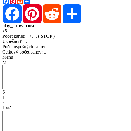
Facebook
Pinterest
Reddit
Share
Facebook
Pinterest
Reddit
Share
play_arrow
pause
x5
Počet kariet
:
..
/
..
..
( STOP )
Úspešnosť
:
..
Počet úspešných ťahov
:
..
Celkový počet ťahov
:
..
Menu
M
S
1
›
Hráč