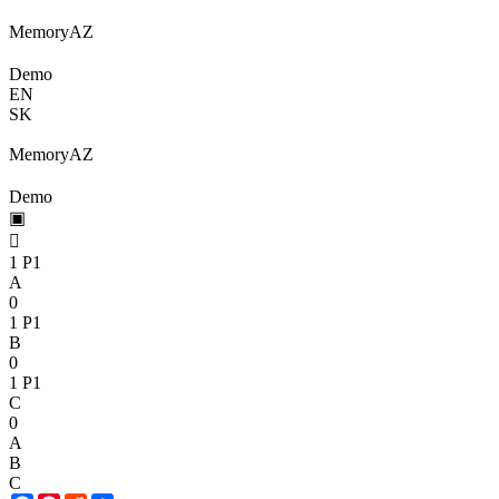
Memory
A
Z
Demo
EN
SK
Memory
A
Z
Demo
▣

1
P1
A
0
1
P1
B
0
1
P1
C
0
A
B
C