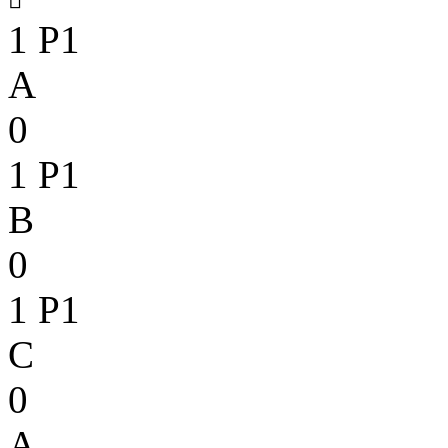
1
P1
A
0
1
P1
B
0
1
P1
C
0
A