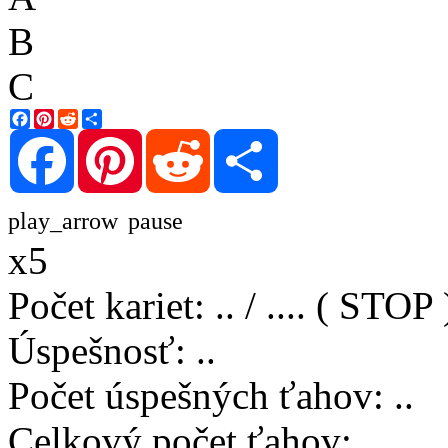
B
C
Facebook
Pinterest
Reddit
Share
Facebook
Pinterest
Reddit
Share
play_arrow
pause
x5
Počet kariet
:
..
/
..
..
( STOP 
Úspešnosť
:
..
Počet úspešných ťahov
:
..
Celkový počet ťahov
:
..