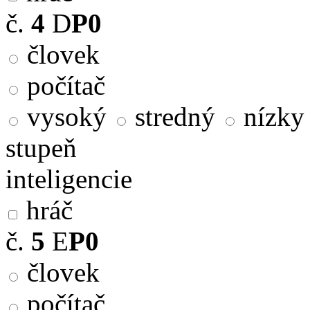
č.
4
D
P0
človek
počítač
vysoký
stredný
nízky
stupeň
inteligencie
hráč
č.
5
E
P0
človek
počítač