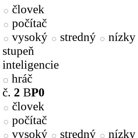
človek
počítač
vysoký
stredný
nízky
stupeň
inteligencie
hráč
č.
2
B
P0
človek
počítač
vysoký
stredný
nízky