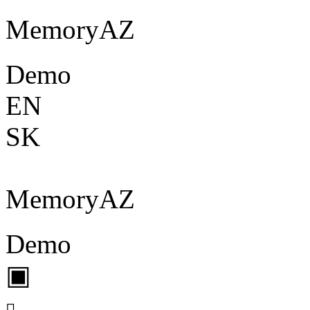
Memory
A
Z
Demo
EN
SK
Memory
A
Z
Demo
▣
