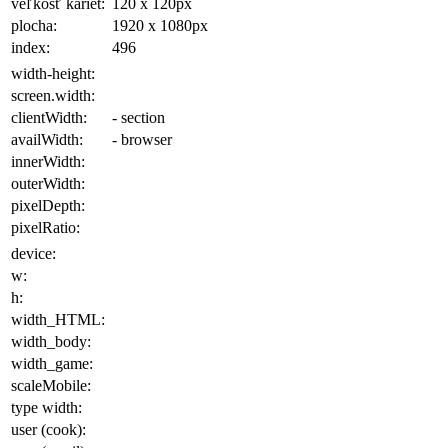
veľkosť kariet:
120 x 120
px
plocha
:
1920 x 1080
px
index:
496
width-height:
screen.width:
clientWidth:
- section
availWidth:
- browser
innerWidth:
outerWidth:
pixelDepth:
pixelRatio:
device:
w:
h:
width_HTML:
width_body:
width_game:
scaleMobile:
type width:
user (cook):