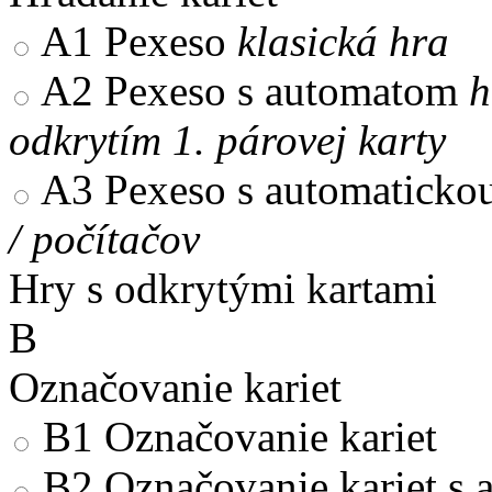
A1
Pexeso
klasická hra
A2
Pexeso s automatom
h
odkrytím 1. párovej karty
A3
Pexeso s automaticko
/ počítačov
Hry s odkrytými kartami
B
Označovanie kariet
B1
Označovanie kariet
B2
Označovanie kariet s