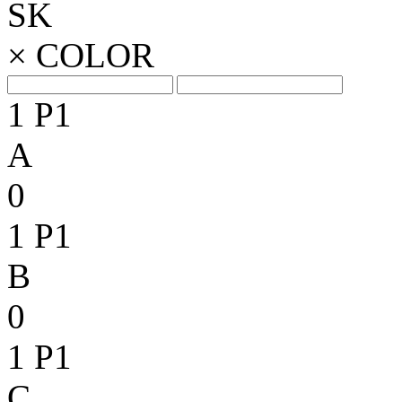
SK
×
COLOR
1
P1
A
0
1
P1
B
0
1
P1
C