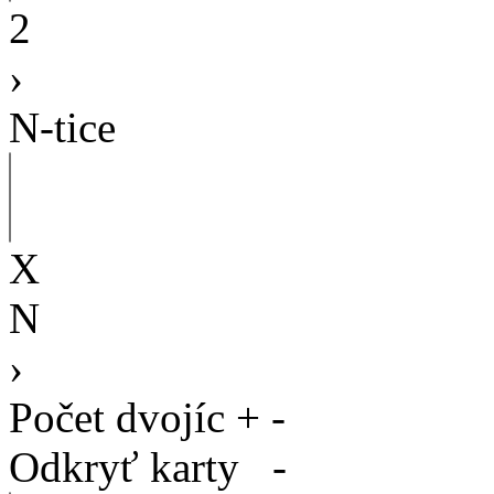
2
›
N-tice
X
N
›
Počet dvojíc
+
-
Odkryť karty
-