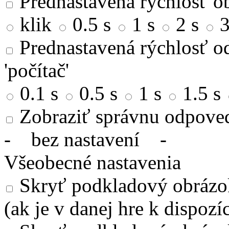
Prednastavená rýchlosť ob
klik
0.5 s
1 s
2 s
3
Prednastavená rýchlosť od
'počítač'
0.1 s
0.5 s
1 s
1.5 s
Zobraziť správnu odpove
-
bez nastavení
-
Všeobecné nastavenia
Skryť podkladový obrázok
(ak je v danej hre k dispozíc