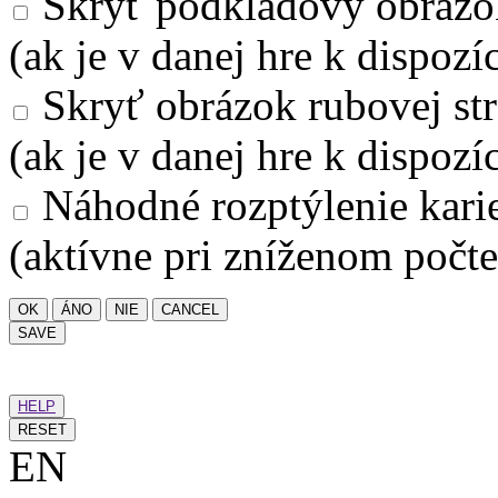
Skryť podkladový obrázo
(ak je v danej hre k dispozíc
Skryť obrázok rubovej str
(ak je v danej hre k dispozíc
Náhodné rozptýlenie kari
(aktívne pri zníženom počte
OK
ÁNO
NIE
CANCEL
SAVE
HELP
RESET
EN