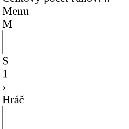
Menu
M
S
1
›
Hráč