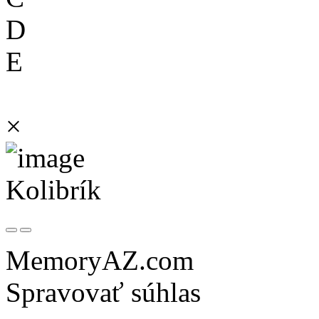
D
E
×
Kolibrík
MemoryAZ.com
Spravovať súhlas