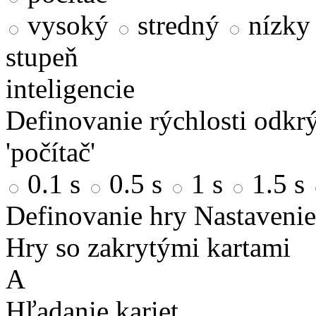
vysoký
stredný
nízky
stupeň
inteligencie
Definovanie rýchlosti odkrý
'počítač'
0.1 s
0.5 s
1 s
1.5 s
Definovanie hry
Nastavenie
Hry so zakrytými kartami
A
Hľadanie kariet