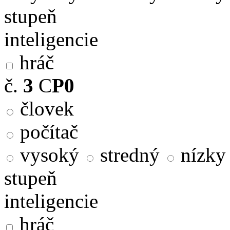
stupeň
inteligencie
hráč
č.
3
C
P0
človek
počítač
vysoký
stredný
nízky
stupeň
inteligencie
hráč