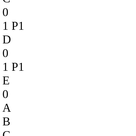
0
1
P1
D
0
1
P1
E
0
A
B
C