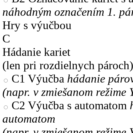
náhodným označením 1. pár
Hry s výučbou
C
Hádanie kariet
(len pri rozdielnych pároch
C1
Výučba
hádanie párov
(napr. v zmiešanom režime 
C2
Výučba s automatom
automatom
(napr. v zmiešanom režime 