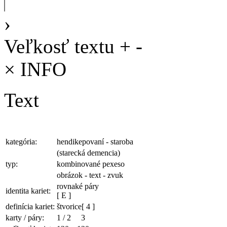
›
Veľkosť textu
+
-
×
INFO
Text
kategória:
hendikepovaní - staroba
(starecká demencia)
typ:
kombinované pexeso
obrázok - text - zvuk
rovnaké páry
identita kariet:
[ E ]
definícia kariet:
štvorice
[ 4 ]
karty / páry:
1
/
2
3