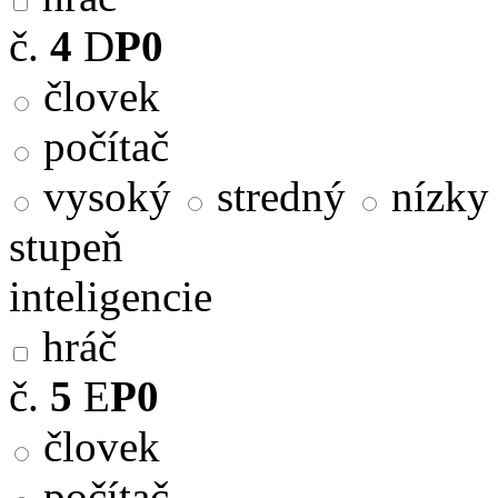
č.
4
D
P0
človek
počítač
vysoký
stredný
nízky
stupeň
inteligencie
hráč
č.
5
E
P0
človek
počítač