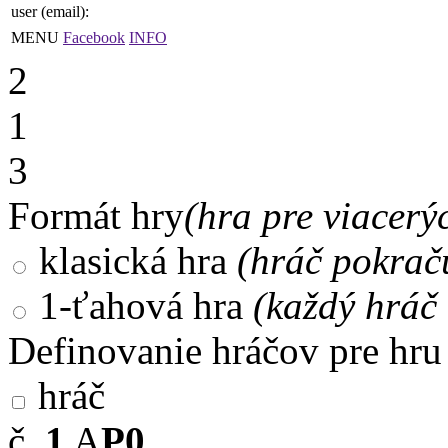
user (email):
MENU
Facebook
INFO
2
1
3
Formát hry
(hra pre viacerý
klasická hra
(hráč pokrač
1-ťahová hra
(každý hráč 
Definovanie hráčov pre hru
hráč
č.
1
A
P0