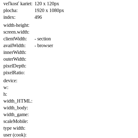
veľkosť kariet:
120 x 120
px
plocha
:
1920 x 1080
px
index:
496
width-height:
screen.width:
clientWidth:
- section
availWidth:
- browser
innerWidth:
outerWidth:
pixelDepth:
pixelRatio:
device:
w:
h:
width_HTML:
width_body:
width_game:
scaleMobile:
type width:
user (cook):