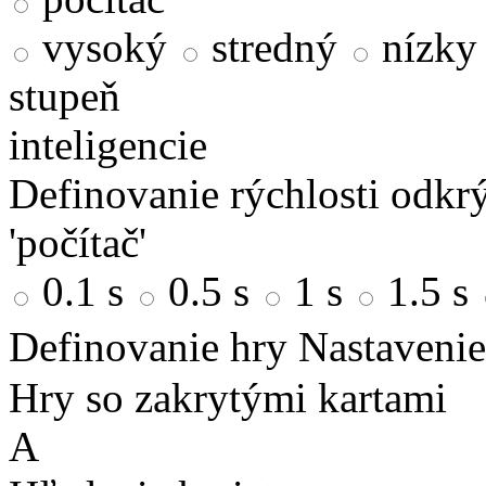
vysoký
stredný
nízky
stupeň
inteligencie
Definovanie rýchlosti odkrý
'počítač'
0.1 s
0.5 s
1 s
1.5 s
Definovanie hry
Nastavenie
Hry so zakrytými kartami
A