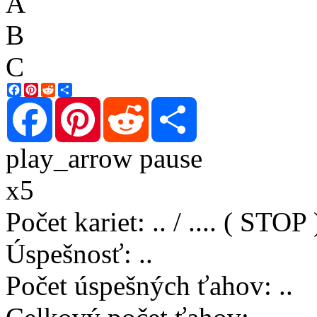
A
B
C
Facebook
Pinterest
Reddit
Share
Facebook
Pinterest
Reddit
Share
play_arrow
pause
x5
Počet kariet
:
..
/
..
..
( STOP 
Úspešnosť
:
..
Počet úspešných ťahov
:
..