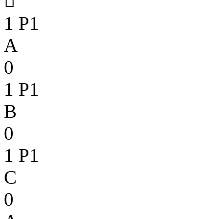

1
P1
A
0
1
P1
B
0
1
P1
C
0