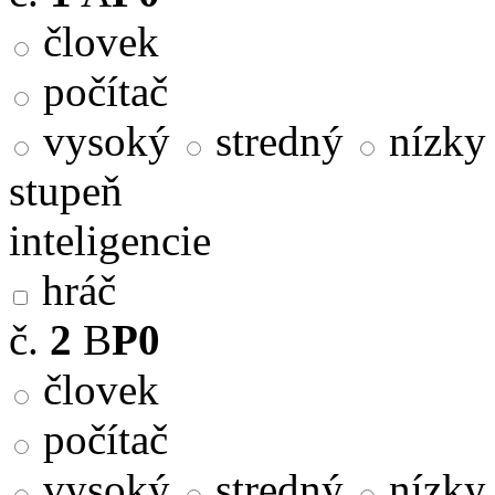
človek
počítač
vysoký
stredný
nízky
stupeň
inteligencie
hráč
č.
2
B
P0
človek
počítač
vysoký
stredný
nízky