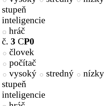
stupeň
inteligencie
hráč
č.
3
C
P0
človek
počítač
vysoký
stredný
nízky
stupeň
inteligencie
hráč