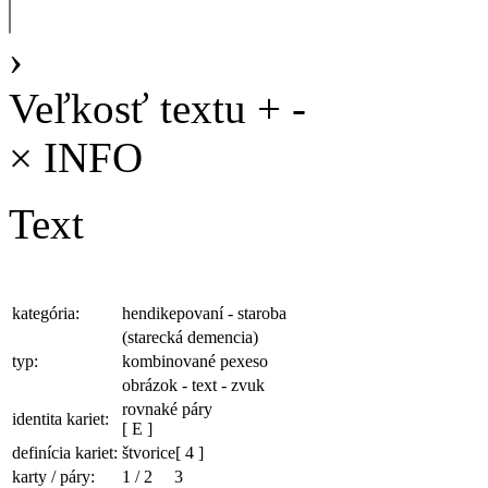
›
Veľkosť textu
+
-
×
INFO
Text
kategória:
hendikepovaní - staroba
(starecká demencia)
typ:
kombinované pexeso
obrázok - text - zvuk
rovnaké páry
identita kariet:
[ E ]
definícia kariet:
štvorice
[ 4 ]
karty / páry:
1
/
2
3