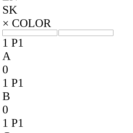
SK
×
COLOR
1
P1
A
0
1
P1
B
0
1
P1