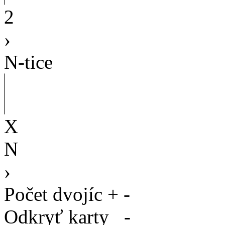
2
›
N-tice
X
N
›
Počet dvojíc
+
-
Odkryť karty
-