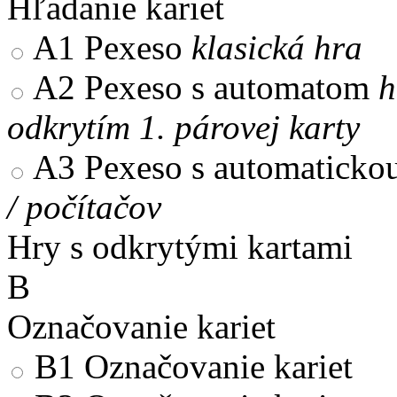
Hľadanie kariet
A1
Pexeso
klasická hra
A2
Pexeso s automatom
h
odkrytím 1. párovej karty
A3
Pexeso s automaticko
/ počítačov
Hry s odkrytými kartami
B
Označovanie kariet
B1
Označovanie kariet