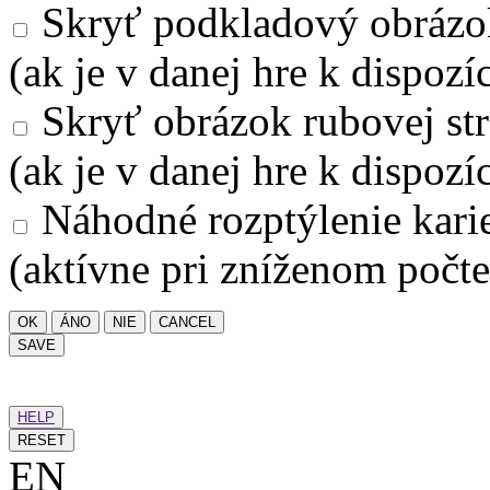
Skryť podkladový obrázo
(ak je v danej hre k dispozíc
Skryť obrázok rubovej str
(ak je v danej hre k dispozíc
Náhodné rozptýlenie kari
(aktívne pri zníženom počte
OK
ÁNO
NIE
CANCEL
SAVE
HELP
RESET
EN