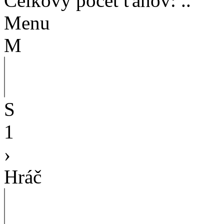
Celkový počet ťahov
:
..
Menu
M
S
1
›
Hráč