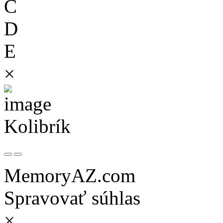
C
D
E
×
Kolibrík
MemoryAZ.com
Spravovať súhlas
×