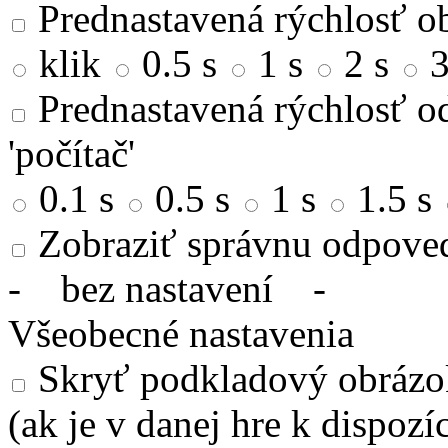
Prednastavená rýchlosť ob
klik
0.5 s
1 s
2 s
3
Prednastavená rýchlosť od
'počítač'
0.1 s
0.5 s
1 s
1.5 s
Zobraziť správnu odpove
-
bez nastavení
-
Všeobecné nastavenia
Skryť podkladový obrázok
(ak je v danej hre k dispozíc