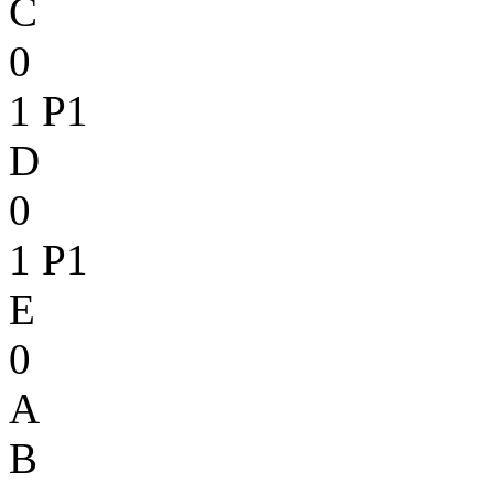
C
0
1
P1
D
0
1
P1
E
0
A
B