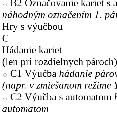
B2
Označovanie kariet s
náhodným označením 1. pár
Hry s výučbou
C
Hádanie kariet
(len pri rozdielnych pároch
C1
Výučba
hádanie párov
(napr. v zmiešanom režime 
C2
Výučba s automatom
automatom