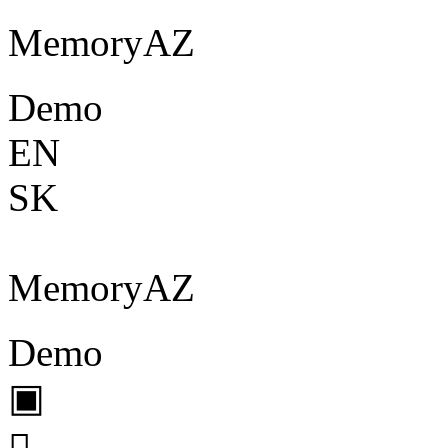
Memory
A
Z
Demo
EN
SK
Memory
A
Z
Demo
▣