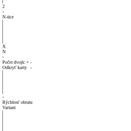
2
›
N-tice
X
N
›
Počet dvojíc
+
-
Odkryť karty
-
›
Rýchlosť obratu
Variant