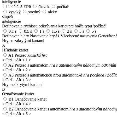
inteligencie
hráč č.
5
E
P0
človek
počítač
vysoký
stredný
nízky
stupeň
inteligencie
Definovanie rýchlosti odkrývania kariet pre hráča typu 'počítač'
0.1 s
0.5 s
1 s
1.5 s
2 s
3 s
5 s
Definovanie hry
Nastavenie hry
A1
Všeobecné nastavenia
Generátor č
Hry so zakrytými kartami
A
Hľadanie kariet
A1
Pexeso
klasická hra
<
Ctrl + Alt + 1
>
A2
Pexeso s automatom
hra s automatickým náhodným odkrytím 1
<
Ctrl + Alt + 2
>
A3
Pexeso s automatickou hrou
automatická hra počítača / počít
<
Ctrl + Alt + 3
>
Hry s odkrytými kartami
B
Označovanie kariet
B1
Označovanie kariet
<
Ctrl + Alt + 4
>
B2
Označovanie kariet s automatom
hra s automatickým náhodný
<
Ctrl + Alt + 5
>