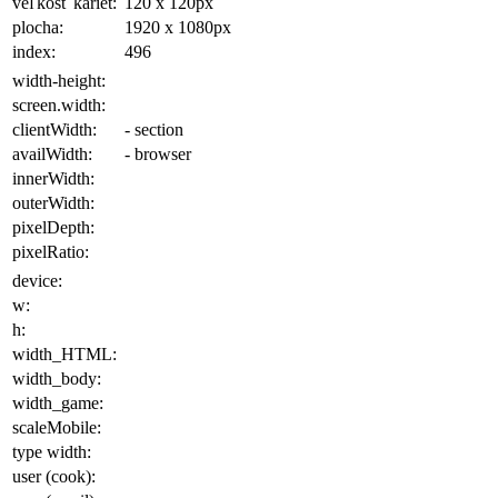
veľkosť kariet:
120 x 120
px
plocha
:
1920 x 1080
px
index:
496
width-height:
screen.width:
clientWidth:
- section
availWidth:
- browser
innerWidth:
outerWidth:
pixelDepth:
pixelRatio:
device:
w:
h:
width_HTML:
width_body:
width_game:
scaleMobile:
type width:
user (cook):