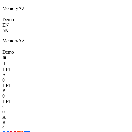
Memory
A
Z
Demo
EN
SK
Memory
A
Z
Demo
▣

1
P1
A
0
1
P1
B
0
1
P1
C
0
A
B
C