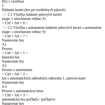
Hry s výučbou
C
Hádanie kariet
(len pri rozdielnych pároch)
C1
Výučba
hádanie párových kariet
(napr. v zmiešanom režime Y)
<
Ctrl + Alt + 6
>
C2
Výučba s automatom
hádanie párových kariet s automatom
(napr. v zmiešanom režime Y)
<
Ctrl + Alt + 7
>
Nastavenie hry
A1
Pexeso
<
Ctrl + Alt + 1
>
klasická hra
Nastavenie hry
A2
Pexeso s automatom
<
Ctrl + Alt + 2
>
hra s automatickým náhodným odkrytím 1. párovej karty
Nastavenie hry
A3
Pexeso s automatickou hrou
<
Ctrl + Alt + 3
>
automatická hra počítača / počítačov
Nastavenie hry