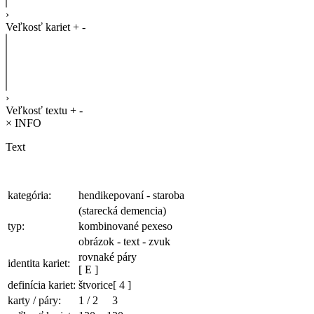
›
Veľkosť kariet
+
-
›
Veľkosť textu
+
-
×
INFO
Text
kategória:
hendikepovaní - staroba
(starecká demencia)
typ:
kombinované pexeso
obrázok - text - zvuk
rovnaké páry
identita kariet:
[ E ]
definícia kariet:
štvorice
[ 4 ]
karty / páry:
1
/
2
3