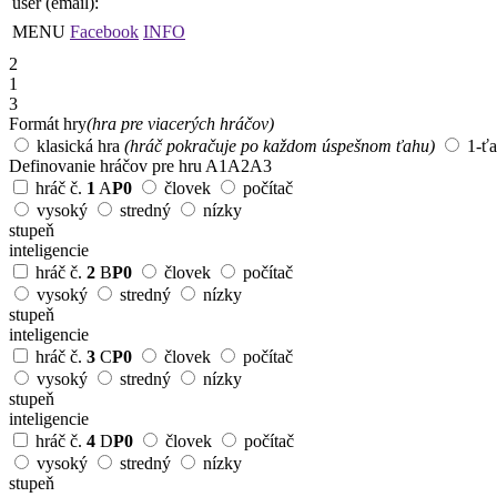
user (email):
MENU
Facebook
INFO
2
1
3
Formát hry
(hra pre viacerých hráčov)
klasická hra
(hráč pokračuje po každom úspešnom ťahu)
1-ť
Definovanie hráčov pre hru
A1
A2
A3
hráč č.
1
A
P0
človek
počítač
vysoký
stredný
nízky
stupeň
inteligencie
hráč č.
2
B
P0
človek
počítač
vysoký
stredný
nízky
stupeň
inteligencie
hráč č.
3
C
P0
človek
počítač
vysoký
stredný
nízky
stupeň
inteligencie
hráč č.
4
D
P0
človek
počítač
vysoký
stredný
nízky
stupeň