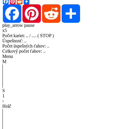
Facebook
Pinterest
Reddit
Share
Facebook
Pinterest
Reddit
Share
play_arrow
pause
x5
Počet kariet
:
..
/
..
..
( STOP )
Úspešnosť
:
..
Počet úspešných ťahov
:
..
Celkový počet ťahov
:
..
Menu
M
S
1
›
Hráč