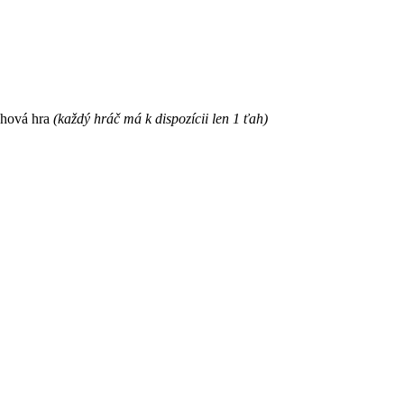
ahová hra
(každý hráč má k dispozícii len 1 ťah)