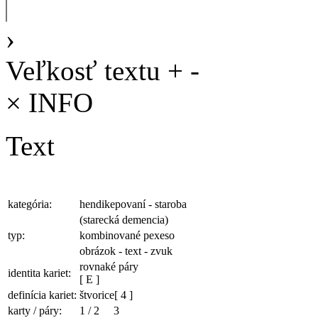
›
Veľkosť textu
+
-
×
INFO
Text
kategória:
hendikepovaní - staroba
(starecká demencia)
typ:
kombinované pexeso
obrázok - text - zvuk
rovnaké páry
identita kariet:
[ E ]
definícia kariet:
štvorice
[ 4 ]
karty / páry:
1
/
2
3