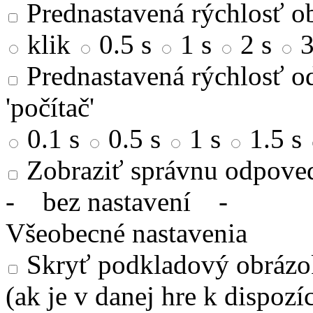
Prednastavená rýchlosť ob
klik
0.5 s
1 s
2 s
3
Prednastavená rýchlosť od
'počítač'
0.1 s
0.5 s
1 s
1.5 s
Zobraziť správnu odpove
-
bez nastavení
-
Všeobecné nastavenia
Skryť podkladový obrázok
(ak je v danej hre k dispozíc