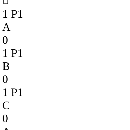

1
P1
A
0
1
P1
B
0
1
P1
C
0