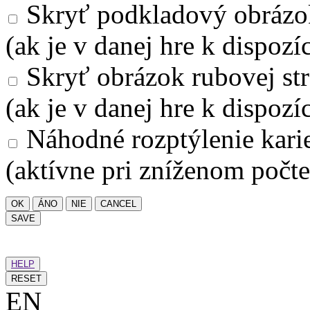
Skryť podkladový obrázo
(ak je v danej hre k dispozíc
Skryť obrázok rubovej str
(ak je v danej hre k dispozíc
Náhodné rozptýlenie kari
(aktívne pri zníženom počte
OK
ÁNO
NIE
CANCEL
SAVE
HELP
RESET
EN