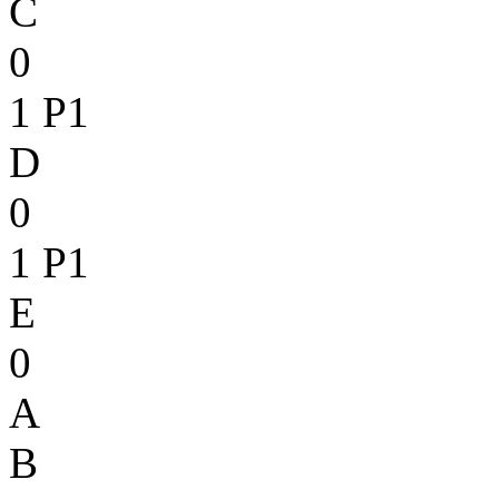
C
0
1
P1
D
0
1
P1
E
0
A
B