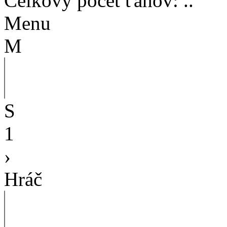
Celkový počet ťahov
:
..
Menu
M
S
1
›
Hráč