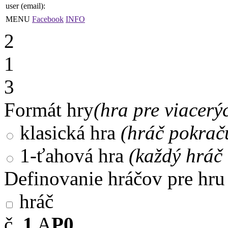
user (email):
MENU
Facebook
INFO
2
1
3
Formát hry
(hra pre viacerý
klasická hra
(hráč pokrač
1-ťahová hra
(každý hráč 
Definovanie hráčov pre hru
hráč
č.
1
A
P0