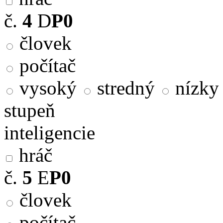
č.
4
D
P0
človek
počítač
vysoký
stredný
nízky
stupeň
inteligencie
hráč
č.
5
E
P0
človek
počítač