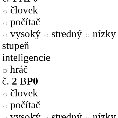
človek
počítač
vysoký
stredný
nízky
stupeň
inteligencie
hráč
č.
2
B
P0
človek
počítač
vysoký
stredný
nízky