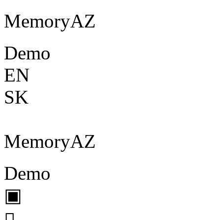
Memory
A
Z
Demo
EN
SK
Memory
A
Z
Demo
▣