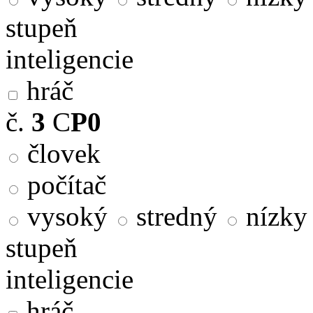
stupeň
inteligencie
hráč
č.
3
C
P0
človek
počítač
vysoký
stredný
nízky
stupeň
inteligencie
hráč