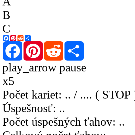
A
B
C
Facebook
Pinterest
Reddit
Share
Facebook
Pinterest
Reddit
Share
play_arrow
pause
x5
Počet kariet
:
..
/
..
..
( STOP 
Úspešnosť
:
..
Počet úspešných ťahov
:
..