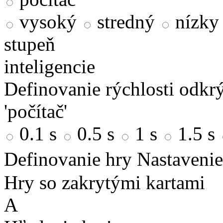
vysoký
stredný
nízky
stupeň
inteligencie
Definovanie rýchlosti odkrý
'počítač'
0.1 s
0.5 s
1 s
1.5 s
Definovanie hry
Nastavenie
Hry so zakrytými kartami
A