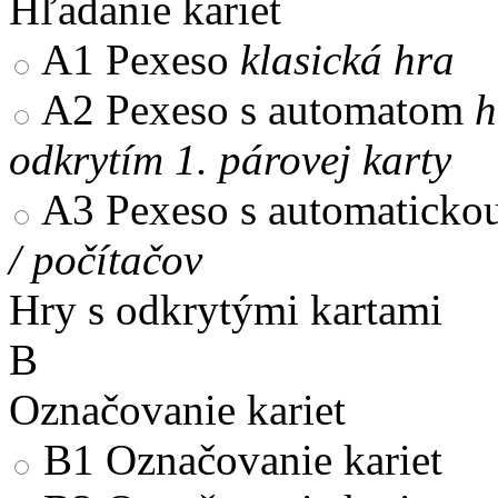
Hľadanie kariet
A1
Pexeso
klasická hra
A2
Pexeso s automatom
h
odkrytím 1. párovej karty
A3
Pexeso s automaticko
/ počítačov
Hry s odkrytými kartami
B
Označovanie kariet
B1
Označovanie kariet