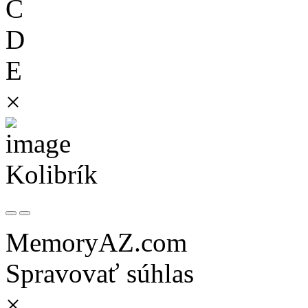
C
D
E
×
Kolibrík
MemoryAZ.com
Spravovať súhlas
×