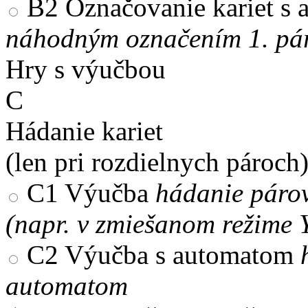
B2
Označovanie kariet s
náhodným označením 1. pár
Hry s výučbou
C
Hádanie kariet
(len pri rozdielnych pároch
C1
Výučba
hádanie párov
(napr. v zmiešanom režime 
C2
Výučba s automatom
automatom