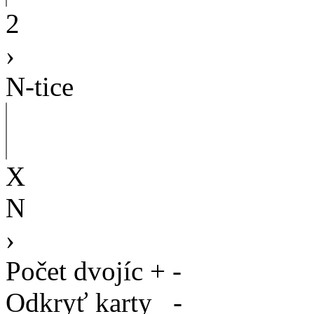
2
›
N-tice
X
N
›
Počet dvojíc
+
-
Odkryť karty
-