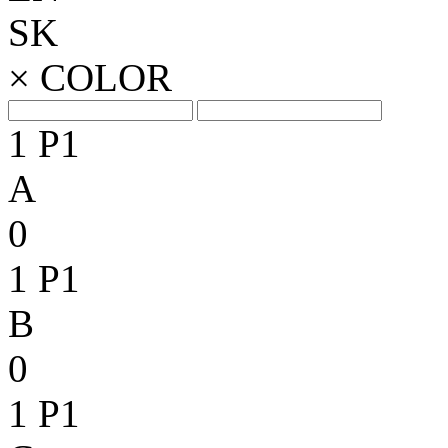
SK
×
COLOR
1
P1
A
0
1
P1
B
0
1
P1