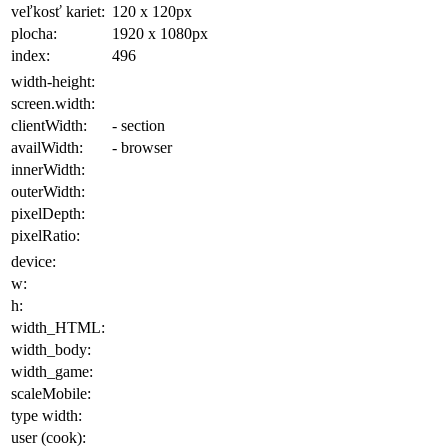
veľkosť kariet:
120 x 120
px
plocha
:
1920 x 1080
px
index:
496
width-height:
screen.width:
clientWidth:
- section
availWidth:
- browser
innerWidth:
outerWidth:
pixelDepth:
pixelRatio:
device:
w:
h:
width_HTML:
width_body:
width_game:
scaleMobile:
type width:
user (cook):