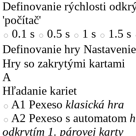
Definovanie rýchlosti odkrý
'počítač'
0.1 s
0.5 s
1 s
1.5 s
Definovanie hry
Nastavenie
Hry so zakrytými kartami
A
Hľadanie kariet
A1
Pexeso
klasická hra
A2
Pexeso s automatom
h
odkrytím 1. párovej karty