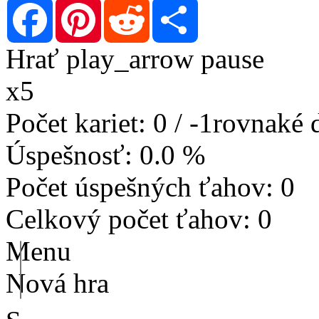
Facebook
Pinterest
Reddit
Share
Hrať
play_arrow
pause
x5
Počet kariet
:
0
/
-1
rovnaké 
Úspešnosť
:
0.0 %
Počet úspešných ťahov
:
0
Celkový počet ťahov
:
0
Menu
Nová hra