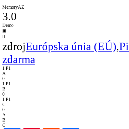
Memory
A
Z
3.0
Demo
▣

zdroj
Európska únia (EÚ)
,
P
zdarma
1
P1
A
0
1
P1
B
0
1
P1
C
0
A
B
C