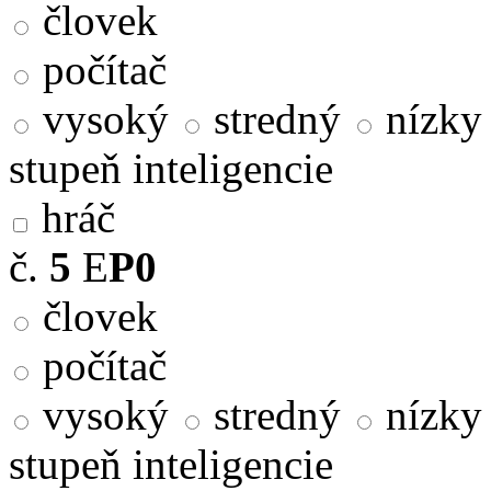
človek
počítač
vysoký
stredný
nízky
stupeň inteligencie
hráč
č.
5
E
P0
človek
počítač
vysoký
stredný
nízky
stupeň inteligencie