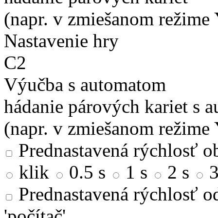
(napr. v zmiešanom režime 
Nastavenie hry
C2
Výučba s automatom
hádanie párových kariet s 
(napr. v zmiešanom režime 
Prednastavená rýchlosť ob
klik
0.5 s
1 s
2 s
3
Prednastavená rýchlosť od
'počítač'