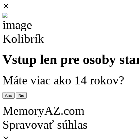
×
Kolibrík
Vstup len pre osoby sta
Máte viac ako 14 rokov?
Áno
Nie
MemoryAZ.com
Spravovať súhlas
×