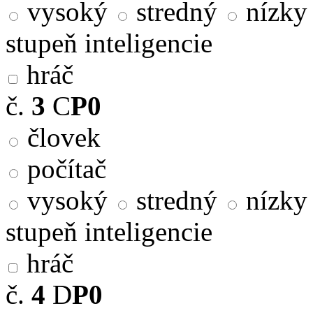
vysoký
stredný
nízky
stupeň inteligencie
hráč
č.
3
C
P0
človek
počítač
vysoký
stredný
nízky
stupeň inteligencie
hráč
č.
4
D
P0