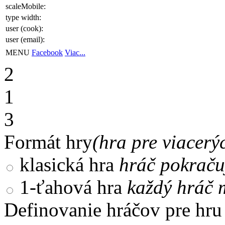
scaleMobile:
type width:
user (cook):
user (email):
MENU
Facebook
Viac...
2
1
3
Formát hry
(hra pre viacerý
klasická hra
hráč pokraču
1-ťahová hra
každý hráč m
Definovanie hráčov pre hru