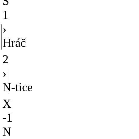
S
1
›
Hráč
2
›
N-tice
X
-1
N