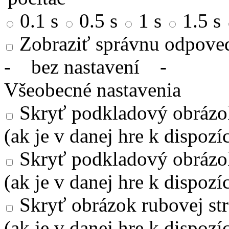
0.1 s
0.5 s
1 s
1.5 s
Zobraziť správnu odpove
-
bez nastavení
-
Všeobecné nastavenia
Skryť podkladový obrázok
(ak je v danej hre k dispozíc
Skryť podkladový obrázo
(ak je v danej hre k dispozíc
Skryť obrázok rubovej str
(ak je v danej hre k dispozíc