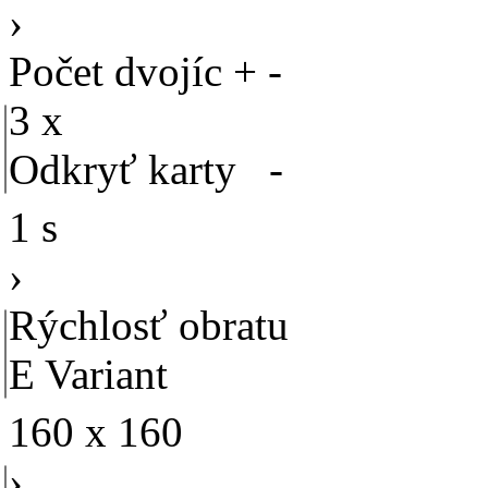
›
Počet dvojíc
+
-
3 x
Odkryť karty
-
1 s
›
Rýchlosť obratu
E
Variant
160 x 160
›