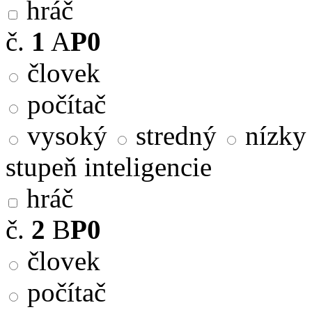
hráč
č.
1
A
P0
človek
počítač
vysoký
stredný
nízky
stupeň inteligencie
hráč
č.
2
B
P0
človek
počítač