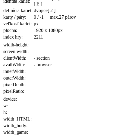
identita kariet:
[ E ]
definícia kariet:
dvojice
[ 2 ]
karty / páry:
0
/
-1
max.27 párov
veľkosť kariet:
px
plocha
:
1920 x 1080
px
index hry:
2211
width-height:
screen.width:
clientWidth:
- section
availWidth:
- browser
innerWidth:
outerWidth:
pixelDepth:
pixelRatio:
device:
w:
h:
width_HTML:
width_body:
width_game: